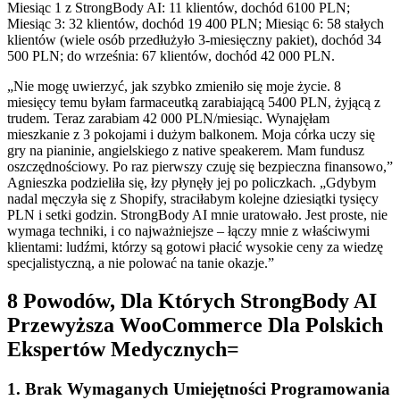
Miesiąc 1 z StrongBody AI: 11 klientów, dochód 6100 PLN;
Miesiąc 3: 32 klientów, dochód 19 400 PLN; Miesiąc 6: 58 stałych
klientów (wiele osób przedłużyło 3-miesięczny pakiet), dochód 34
500 PLN; do września: 67 klientów, dochód 42 000 PLN.
„Nie mogę uwierzyć, jak szybko zmieniło się moje życie. 8
miesięcy temu byłam farmaceutką zarabiającą 5400 PLN, żyjącą z
trudem. Teraz zarabiam 42 000 PLN/miesiąc. Wynajęłam
mieszkanie z 3 pokojami i dużym balkonem. Moja córka uczy się
gry na pianinie, angielskiego z native speakerem. Mam fundusz
oszczędnościowy. Po raz pierwszy czuję się bezpieczna finansowo,”
Agnieszka podzieliła się, łzy płynęły jej po policzkach. „Gdybym
nadal męczyła się z Shopify, straciłabym kolejne dziesiątki tysięcy
PLN i setki godzin. StrongBody AI mnie uratowało. Jest proste, nie
wymaga techniki, i co najważniejsze – łączy mnie z właściwymi
klientami: ludźmi, którzy są gotowi płacić wysokie ceny za wiedzę
specjalistyczną, a nie polować na tanie okazje.”
8 Powodów, Dla Których StrongBody AI
Przewyższa WooCommerce Dla Polskich
Ekspertów Medycznych=
1. Brak Wymaganych Umiejętności Programowania