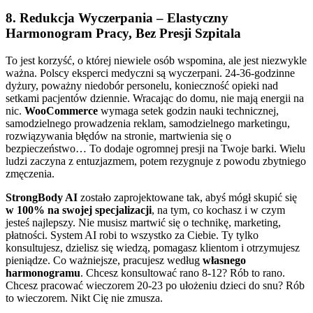
8. Redukcja Wyczerpania – Elastyczny
Harmonogram Pracy, Bez Presji Szpitala
To jest korzyść, o której niewiele osób wspomina, ale jest niezwykle
ważna. Polscy eksperci medyczni są wyczerpani. 24-36-godzinne
dyżury, poważny niedobór personelu, konieczność opieki nad
setkami pacjentów dziennie. Wracając do domu, nie mają energii na
nic.
WooCommerce
wymaga setek godzin nauki technicznej,
samodzielnego prowadzenia reklam, samodzielnego marketingu,
rozwiązywania błędów na stronie, martwienia się o
bezpieczeństwo… To dodaje ogromnej presji na Twoje barki. Wielu
ludzi zaczyna z entuzjazmem, potem rezygnuje z powodu zbytniego
zmęczenia.
StrongBody AI
zostało zaprojektowane tak, abyś mógł skupić się
w 100% na swojej specjalizacji
, na tym, co kochasz i w czym
jesteś najlepszy. Nie musisz martwić się o technikę, marketing,
płatności. System AI robi to wszystko za Ciebie. Ty tylko
konsultujesz, dzielisz się wiedzą, pomagasz klientom i otrzymujesz
pieniądze. Co ważniejsze, pracujesz według
własnego
harmonogramu
. Chcesz konsultować rano 8-12? Rób to rano.
Chcesz pracować wieczorem 20-23 po ułożeniu dzieci do snu? Rób
to wieczorem. Nikt Cię nie zmusza.