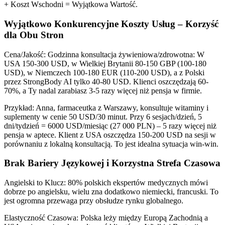
+ Koszt Wschodni = Wyjątkowa Wartość.
Wyjątkowo Konkurencyjne Koszty Usług – Korzyść
dla Obu Stron
Cena/Jakość: Godzinna konsultacja żywieniowa/zdrowotna: W
USA 150-300 USD, w Wielkiej Brytanii 80-150 GBP (100-180
USD), w Niemczech 100-180 EUR (110-200 USD), a z Polski
przez StrongBody AI tylko 40-80 USD. Klienci oszczędzają 60-
70%, a Ty nadal zarabiasz 3-5 razy więcej niż pensja w firmie.
Przykład: Anna, farmaceutka z Warszawy, konsultuje witaminy i
suplementy w cenie 50 USD/30 minut. Przy 6 sesjach/dzień, 5
dni/tydzień = 6000 USD/miesiąc (27 000 PLN) – 5 razy więcej niż
pensja w aptece. Klient z USA oszczędza 150-200 USD na sesji w
porównaniu z lokalną konsultacją. To jest idealna sytuacja win-win.
Brak Bariery Językowej i Korzystna Strefa Czasowa
Angielski to Klucz: 80% polskich ekspertów medycznych mówi
dobrze po angielsku, wielu zna dodatkowo niemiecki, francuski. To
jest ogromna przewaga przy obsłudze rynku globalnego.
Elastyczność Czasowa: Polska leży między Europą Zachodnią a