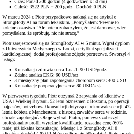
Czas: Ponad 200 godzin (4 godz./dzień x 50 dni)
Całość: 3522 PLN + 200 godz. Dochód: 0 PLN
W marcu 2024 r. Piotr przypadkowo natknął się na artykuł o
StrongBody AI na forum lekarskim. „Pomyślałem: 'Pewnie to
kolejne oszustwo.’ Ale potem zobaczyłem, że jest darmowe, więc
pomyślałem, że spróbuję, nic nie stracę.”
Piotr zarejestrował się na StrongBody AI w 5 minut. Wgrał dyplom
z Uniwersytetu Medycznego w Łodzi, certyfikat specjalizacji
kardiologicznej, dodał profesjonalne zdjęcie portretowe. Stworzył 4
usługi:
Konsultacja zdrowia serca 1-na-1: 90 USD/godz.
Zdalna analiza EKG: 60 USD/raz
3-miesięczny plan zapobiegania chorobom serca: 400 USD
Konsultacje pooperacyjne serca: 80 USD/sesja
W pierwszym tygodniu Piotr otrzymał 2 zapytania od klientów z
USA i Wielkiej Brytanii. 52-letni biznesmen z Bostonu, po operacji
bajpasów, potrzebował konsultacji dotyczącej rekonwalescencji. 47-
letnia kobieta z Manchesteru, z historią zawałów serca w rodzinie,
chciała zapobiegać. Oboje wybrali Piotra, ponieważ zobaczyli
profesjonalny profil, wyraźne kwalifikacje, rozsądną cenę (60%
taniej niż lokalna konsultacja). Miesiąc 1 z StrongBody AI: 8
klientów, dochód 4200 PLN (po odliczeniu 5% opłaty). Piotr zaczął