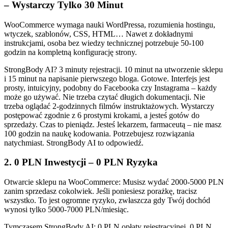
– Wystarczy Tylko 30 Minut
WooCommerce wymaga nauki WordPressa, rozumienia hostingu,
wtyczek, szablonów, CSS, HTML… Nawet z dokładnymi
instrukcjami, osoba bez wiedzy technicznej potrzebuje 50-100
godzin na kompletną konfigurację strony.
StrongBody AI? 3 minuty rejestracji. 10 minut na utworzenie sklepu
i 15 minut na napisanie pierwszego bloga. Gotowe. Interfejs jest
prosty, intuicyjny, podobny do Facebooka czy Instagrama – każdy
może go używać. Nie trzeba czytać długich dokumentacji. Nie
trzeba oglądać 2-godzinnych filmów instruktażowych. Wystarczy
postępować zgodnie z 6 prostymi krokami, a jesteś gotów do
sprzedaży. Czas to pieniądz. Jesteś lekarzem, farmaceutą – nie masz
100 godzin na naukę kodowania. Potrzebujesz rozwiązania
natychmiast. StrongBody AI to odpowiedź.
2. 0 PLN Inwestycji – 0 PLN Ryzyka
Otwarcie sklepu na WooCommerce: Musisz wydać 2000-5000 PLN
zanim sprzedasz cokolwiek. Jeśli poniesiesz porażkę, tracisz
wszystko. To jest ogromne ryzyko, zwłaszcza gdy Twój dochód
wynosi tylko 5000-7000 PLN/miesiąc.
Tymczasem StrongBody AI: 0 PLN opłaty rejestracyjnej. 0 PLN