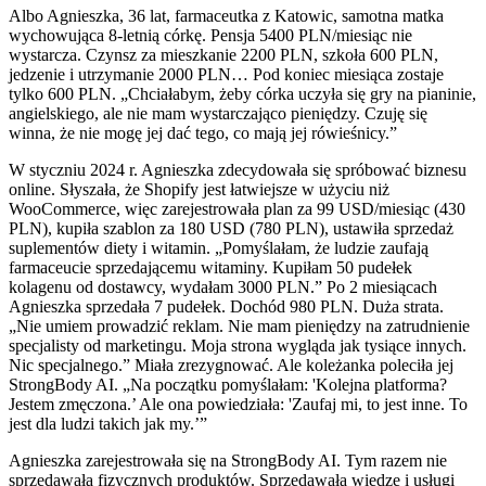
Albo Agnieszka, 36 lat, farmaceutka z Katowic, samotna matka
wychowująca 8-letnią córkę. Pensja 5400 PLN/miesiąc nie
wystarcza. Czynsz za mieszkanie 2200 PLN, szkoła 600 PLN,
jedzenie i utrzymanie 2000 PLN… Pod koniec miesiąca zostaje
tylko 600 PLN. „Chciałabym, żeby córka uczyła się gry na pianinie,
angielskiego, ale nie mam wystarczająco pieniędzy. Czuję się
winna, że nie mogę jej dać tego, co mają jej rówieśnicy.”
W styczniu 2024 r. Agnieszka zdecydowała się spróbować biznesu
online. Słyszała, że Shopify jest łatwiejsze w użyciu niż
WooCommerce, więc zarejestrowała plan za 99 USD/miesiąc (430
PLN), kupiła szablon za 180 USD (780 PLN), ustawiła sprzedaż
suplementów diety i witamin. „Pomyślałam, że ludzie zaufają
farmaceucie sprzedającemu witaminy. Kupiłam 50 pudełek
kolagenu od dostawcy, wydałam 3000 PLN.” Po 2 miesiącach
Agnieszka sprzedała 7 pudełek. Dochód 980 PLN. Duża strata.
„Nie umiem prowadzić reklam. Nie mam pieniędzy na zatrudnienie
specjalisty od marketingu. Moja strona wygląda jak tysiące innych.
Nic specjalnego.” Miała zrezygnować. Ale koleżanka poleciła jej
StrongBody AI. „Na początku pomyślałam: 'Kolejna platforma?
Jestem zmęczona.’ Ale ona powiedziała: 'Zaufaj mi, to jest inne. To
jest dla ludzi takich jak my.’”
Agnieszka zarejestrowała się na StrongBody AI. Tym razem nie
sprzedawała fizycznych produktów. Sprzedawała wiedzę i usługi