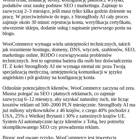
podatków oraz naukę podstaw SEO i marketingu. Zajmuje to
zazwyczaj 2–3 miesiące, jeśli masz tylko kilka godzin dziennie na
pracę. W przeciwieństwie do tego, z StrongBody AI cały proces
zajmuje około 30 minut: rejestracja konta, weryfikacja certyfikatu,
utworzenie sklepu, dodanie usług i napisanie pierwszego postu na
blogu.
WooCommerce wymaga wielu umiejętności technicznych, takich
jak rozumienie hostingu, domeny, DNS, wtyczek, szablonów, SEO,
marketingu online, RODO i rozwiązywania problemów
technicznych. Jest to ogromna bariera dla osób bez doświadczenia
IT. Z kolei StrongBody AI nie wymaga niemal nic poza Twoją
specjalizacją medyczną, umiejętnością komunikacji w języku
angielskim i pół godziny na konfigurację konta.
Odnośnie potencjalnych klientów, WooCommerce zaczyna od zera.
Musisz polegać na SEO i płatnych reklamach, co zajmuje
zazwyczaj 6–12 miesięcy, aby uzyskać naturalny ruch, nie licząc
kosztów reklam od 500–2000 PLN miesięcznie. StrongBody AI ma
już miliony użytkowników z 46 krajów, z czego 40% pochodzi z
USA, 25% z Wielkiej Brytanii i 30% z zamożnych krajów UE.
System AI automatycznie łączy klientów z Tobą, bez potrzeby
skomplikowanego SEO czy prowadzenia reklam.
Biorąc pod uwagę ryzyko, WooCommerce jest inwestycją