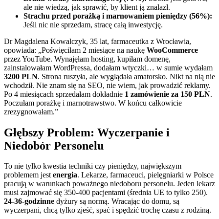
ale nie wiedzą, jak sprawić, by klient ją znalazł.
Strachu przed porażką i marnowaniem pieniędzy (56%):
Jeśli nic nie sprzedam, stracę całą inwestycję.
Dr Magdalena Kowalczyk, 35 lat, farmaceutka z Wrocławia,
opowiada: „Poświęciłam 2 miesiące na naukę
WooCommerce
przez YouTube. Wynajęłam hosting, kupiłam domenę,
zainstalowałam WordPressa, dodałam wtyczki… w sumie wydałam
3200 PLN
. Strona ruszyła, ale wyglądała amatorsko. Nikt na nią nie
wchodził. Nie znam się na SEO, nie wiem, jak prowadzić reklamy.
Po 4 miesiącach sprzedałam dokładnie
1 zamówienie za 150 PLN
.
Poczułam porażkę i marnotrawstwo. W końcu całkowicie
zrezygnowałam.”
Głębszy Problem: Wyczerpanie i
Niedobór Personelu
To nie tylko kwestia techniki czy pieniędzy, największym
problemem jest
energia
. Lekarze, farmaceuci, pielęgniarki w Polsce
pracują w warunkach poważnego niedoboru personelu. Jeden lekarz
musi zajmować się 350-400 pacjentami (średnia UE to tylko 250).
24-36-godzinne
dyżury są normą. Wracając do domu, są
wyczerpani, chcą tylko zjeść, spać i spędzić trochę czasu z rodziną.