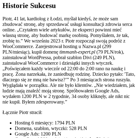
Historie Sukcesu
Piotr, 41 lat, kardiolog z Łodzi, myślał kiedyś, że może sam
zbudować stronę, aby sprzedawać usługi konsultacji zdrowia serca
online. „Czytałem wiele artykułów, że eksperci powinni mieć
własną stronę, aby budować markę osobistą. Pomyślałem, że tak,
zrobię to.” We wrześniu 2023 r. Piotr rozpoczął swoją podróż z
WooCommerce. Zarejestrował hosting u Nazwa.pl (299
PLN/miesiąc), kupił domenę
timmanh-expert.pl
(79 PLN/rok),
zainstalował WordPressa, pobrał szablon Divi (249 PLN),
zainstalował WooCommerce i dziesiątki innych wtyczek.
„Poświęcałem każdy wieczór od 22:00 do 2:00 rano na naukę i
pracę. Żona narzekała, że zaniedbuję rodzinę. Dziecko pytało: 'Tato,
dlaczego się ze mną nie bawisz?’” Po 3 miesiącach strona ruszyła.
Wyglądała w porządku. Ale nie było klientów. „Nie wiedziałem, jak
ludzie mają znaleźć moją stronę. Spróbowałem Google Ads,
wydałem 1200 PLN w 2 tygodnie, 34 osoby kliknęły, ale nikt nic
nie kupił. Byłem zdesperowany.”
Łącznie Piotr stracił:
Hosting 6 miesięcy: 1794 PLN
Domena, szablon, wtyczki: 528 PLN
Google Ads: 1200 PLN