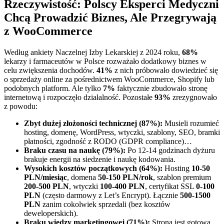
Rzeczywistość: Polscy Eksperci Medyczni
Chcą Prowadzić Biznes, Ale Przegrywają
z WooCommerce
Według ankiety Naczelnej Izby Lekarskiej z 2024 roku,
68%
lekarzy i farmaceutów w Polsce rozważało dodatkowy biznes w
celu zwiększenia dochodów.
41%
z nich próbowało dowiedzieć się
o sprzedaży online za pośrednictwem WooCommerce, Shopify lub
podobnych platform. Ale tylko
7%
faktycznie zbudowało stronę
internetową i rozpoczęło działalność. Pozostałe
93%
zrezygnowało
z powodu:
Zbyt dużej złożoności technicznej (87%):
Musieli rozumieć
hosting, domenę, WordPress, wtyczki, szablony, SEO, bramki
płatności, zgodność z RODO (GDPR compliance)…
Braku czasu na naukę (79%):
Po 12-14 godzinach dyżuru
brakuje energii na siedzenie i naukę kodowania.
Wysokich kosztów początkowych (64%):
Hosting
10-50
PLN/miesiąc
, domena
50-150 PLN/rok
, szablon premium
200-500 PLN
, wtyczki
100-400 PLN
, certyfikat SSL
0-100
PLN
(często darmowy z Let’s Encrypt). Łącznie
500-1500
PLN
zanim cokolwiek sprzedali (bez kosztów
deweloperskich).
Braku wiedzy marketingowej (71%):
Strona jest gotowa,