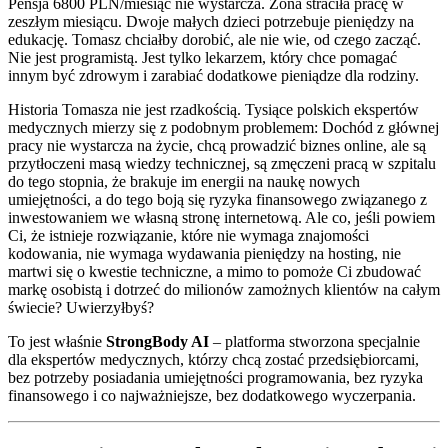
Pensja 6800 PLN/miesiąc nie wystarcza. Żona straciła pracę w
zeszłym miesiącu. Dwoje małych dzieci potrzebuje pieniędzy na
edukację. Tomasz chciałby dorobić, ale nie wie, od czego zacząć.
Nie jest programistą. Jest tylko lekarzem, który chce pomagać
innym być zdrowym i zarabiać dodatkowe pieniądze dla rodziny.
Historia Tomasza nie jest rzadkością. Tysiące polskich ekspertów
medycznych mierzy się z podobnym problemem: Dochód z głównej
pracy nie wystarcza na życie, chcą prowadzić biznes online, ale są
przytłoczeni masą wiedzy technicznej, są zmęczeni pracą w szpitalu
do tego stopnia, że brakuje im energii na naukę nowych
umiejętności, a do tego boją się ryzyka finansowego związanego z
inwestowaniem we własną stronę internetową. Ale co, jeśli powiem
Ci, że istnieje rozwiązanie, które nie wymaga znajomości
kodowania, nie wymaga wydawania pieniędzy na hosting, nie
martwi się o kwestie techniczne, a mimo to pomoże Ci zbudować
markę osobistą i dotrzeć do milionów zamożnych klientów na całym
świecie? Uwierzyłbyś?
To jest właśnie
StrongBody AI
– platforma stworzona specjalnie
dla ekspertów medycznych, którzy chcą zostać przedsiębiorcami,
bez potrzeby posiadania umiejętności programowania, bez ryzyka
finansowego i co najważniejsze, bez dodatkowego wyczerpania.