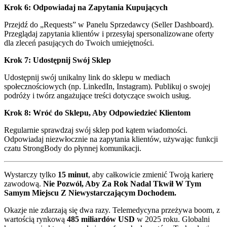
Krok 6: Odpowiadaj na Zapytania Kupujących
Przejdź do „Requests” w Panelu Sprzedawcy (Seller Dashboard).
Przeglądaj zapytania klientów i przesyłaj spersonalizowane oferty
dla zleceń pasujących do Twoich umiejętności.
Krok 7: Udostępnij Swój Sklep
Udostępnij swój unikalny link do sklepu w mediach
społecznościowych (np. LinkedIn, Instagram). Publikuj o swojej
podróży i twórz angażujące treści dotyczące swoich usług.
Krok 8: Wróć do Sklepu, Aby Odpowiedzieć Klientom
Regularnie sprawdzaj swój sklep pod kątem wiadomości.
Odpowiadaj niezwłocznie na zapytania klientów, używając funkcji
czatu StrongBody do płynnej komunikacji.
Wystarczy tylko
15 minut
, aby całkowicie zmienić Twoją karierę
zawodową.
Nie Pozwól, Aby Za Rok Nadal Tkwił W Tym
Samym Miejscu Z Niewystarczającym Dochodem.
Okazje nie zdarzają się dwa razy. Telemedycyna przeżywa boom, z
wartością rynkową
485 miliardów USD
w 2025 roku. Globalni