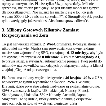
opłaty za utrzymanie. Płacisz tylko 5% po sprzedaży. Jeśli nie
sprzedasz, nie tracisz pieniędzy. To jest idealny model bez ryzyka
dla początkujących. Nie musisz też martwić się o to, „co jeśli
wydam 5000 PLN, a nic nie sprzedam?”. Z StrongBody AI, płacisz
tylko wtedy, gdy już zarobiłeś. Absolutna sprawiedliwość.
3. Miliony Gotowych Klientów Zamiast
Rozpoczynania od Zera
To jest największa różnica. Z
WooCommerce
, tworzysz stronę, a
nikt o niej nie wie. Musisz sam prowadzić kosztowne reklamy,
musisz sam zajmować się SEO, co zajmuje
6-12 miesięcy
, aby było
efektywne, i zaczynasz od
0 klientów
. Z kolei z
StrongBody AI
,
tworzysz sklep, a system AI automatycznie promuje Twój profil do
milionów użytkowników szukających powiązanych usług, a klienci
znajdują Cię już od pierwszego dnia.
Platforma ma miliony wejść miesięcznie z
46 krajów
.
40%
z USA,
największego rynku wydatków na świecie.
25%
z Wielkiej
Brytanii, gdzie prywatne usługi medyczne są ekstremalnie drogie.
30%
z zamożnych krajów UE, takich jak Niemcy, Francja,
Skandynawia, Holandia.
5%
z Kanady, Australii, Japonii,
Singapuru. To są ludzie, którzy aktywnie szukają ekspertów
medycznych, są gotowi wydawać pieniądze, ufają