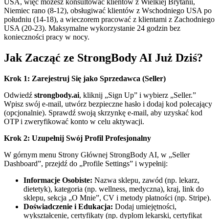
USA, więc możesz konsultować klientów z Wielkiej Brytanii,
Niemiec rano (8-12), obsługiwać klientów z Wschodniego USA po
południu (14-18), a wieczorem pracować z klientami z Zachodniego
USA (20-23). Maksymalne wykorzystanie 24 godzin bez
konieczności pracy w nocy.
Jak Zacząć ze StrongBody AI Już Dziś?
Krok 1: Zarejestruj Się jako Sprzedawca (Seller)
Odwiedź
strongbody.ai
, kliknij „Sign Up” i wybierz „Seller.”
Wpisz swój e-mail, utwórz bezpieczne hasło i dodaj kod polecający
(opcjonalnie). Sprawdź swoją skrzynkę e-mail, aby uzyskać kod
OTP i zweryfikować konto w celu aktywacji.
Krok 2: Uzupełnij Swój Profil Profesjonalny
W górnym menu Strony Głównej StrongBody AI, w „Seller
Dashboard”, przejdź do „Profile Settings” i wypełnij:
Informacje Osobiste:
Nazwa sklepu, zawód (np. lekarz,
dietetyk), kategoria (np. wellness, medyczna), kraj, link do
sklepu, sekcja „O Mnie”, CV i metody płatności (np. Stripe).
Doświadczenie i Edukacja:
Dodaj umiejętności,
wykształcenie, certyfikaty (np. dyplom lekarski, certyfikat