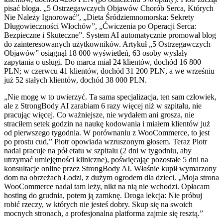
pisać bloga. „5 Ostrzegawczych Objawów Chorób Serca, Których
Nie Należy Ignorować”, „Dieta Śródziemnomorska: Sekrety
Długowieczności Włochów”, „Ćwiczenia po Operacji Serca:
Bezpieczne i Skuteczne”. System AI automatycznie promował blog
do zainteresowanych użytkowników. Artykuł „5 Ostrzegawczych
Objawów” osiągnął 18 000 wyświetleń, 63 osoby wysłały
zapytania o usługi. Do marca miał 24 klientów, dochód 16 800
PLN; w czerwcu 41 klientów, dochód 31 200 PLN, a we wrześniu
już 52 stałych klientów, dochód 38 000 PLN.
„Nie mogę w to uwierzyć. Ta sama specjalizacja, ten sam człowiek,
ale z StrongBody AI zarabiam 6 razy więcej niż w szpitalu, nie
pracując więcej. Co ważniejsze, nie wydałem ani grosza, nie
straciłem setek godzin na naukę kodowania i miałem klientów już
od pierwszego tygodnia. W porównaniu z WooCommerce, to jest
po prostu cud,” Piotr opowiada wzruszonym głosem. Teraz Piotr
nadal pracuje na pół etatu w szpitalu (2 dni w tygodniu, aby
utrzymać umiejętności kliniczne), poświęcając pozostałe 5 dni na
konsultacje online przez StrongBody AI. Właśnie kupił wymarzony
dom na obrzeżach Łodzi, z dużym ogrodem dla dzieci. „Moja strona
WooCommerce nadal tam leży, nikt na nią nie wchodzi. Opłacam
hosting do grudnia, potem ją zamknę. Droga lekcja: Nie próbuj
robić rzeczy, w których nie jesteś dobry. Skup się na swoich
mocnych stronach, a profesjonalna platforma zajmie się resztą.”