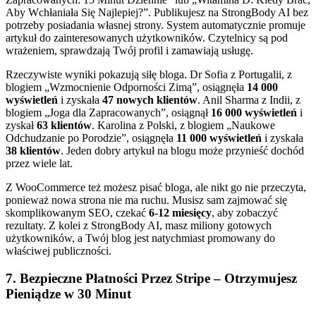
Aby Wchłaniała Się Najlepiej?”. Publikujesz na StrongBody AI bez
potrzeby posiadania własnej strony. System automatycznie promuje
artykuł do zainteresowanych użytkowników. Czytelnicy są pod
wrażeniem, sprawdzają Twój profil i zamawiają usługę.
Rzeczywiste wyniki pokazują siłę bloga. Dr Sofia z Portugalii, z
blogiem „Wzmocnienie Odporności Zimą”, osiągnęła
14 000
wyświetleń
i zyskała
47 nowych klientów
. Anil Sharma z Indii, z
blogiem „Joga dla Zapracowanych”, osiągnął
16 000 wyświetleń
i
zyskał
63 klientów
. Karolina z Polski, z blogiem „Naukowe
Odchudzanie po Porodzie”, osiągnęła
11 000 wyświetleń
i zyskała
38 klientów
. Jeden dobry artykuł na blogu może przynieść dochód
przez wiele lat.
Z WooCommerce też możesz pisać bloga, ale nikt go nie przeczyta,
ponieważ nowa strona nie ma ruchu. Musisz sam zajmować się
skomplikowanym SEO, czekać
6-12 miesięcy
, aby zobaczyć
rezultaty. Z kolei z StrongBody AI, masz miliony gotowych
użytkowników, a Twój blog jest natychmiast promowany do
właściwej publiczności.
7. Bezpieczne Płatności Przez Stripe – Otrzymujesz
Pieniądze w 30 Minut