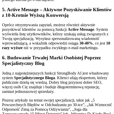
5. Active Message – Aktywne Pozyskiwanie Klientów
z 10-Krotnie Wyższą Konwersją
Oprócz otrzymywania zapytań, możesz również aktywnie
pozyskiwać klientów za pomocą funkcji
Active Message
. System
wyświetla listę użytkowników, którzy szukają usług związanych z
Twoją specjalizacją. Wysyłasz spersonalizowaną wiadomość
wprowadzającą, a wskaźnik odpowiedzi osiąga
30-40%
, co jest
10
razy wyższe
niż w przypadku zwykłego e-mail marketingu.
6. Budowanie Trwałej Marki Osobistej Poprzez
Specjalistyczny Blog
Jedną z najpotężniejszych funkcji StrongBody AI jest wbudowany
system
Specjalistycznego Bloga
. Klienci ufają ekspertom, którzy
publicznie dzielą się wiedzą. Dobry blog przynosi dobre SEO,
więcej osób Cię znajduje i buduje długoterminową reputację,
zamiast jednorazowej sprzedaży.
Piszesz artykuły na temat swojej specjalizacji, takie jak „5
Powszechnych Błędów w Odchudzaniu po 30-tce”, „Jak Wzmocnić
Odporność Zimą za Pomocą Odżywiania”, „Joga dla
Zapracowanych: 15 Minut Dziennie” lub „Witamina D: Kiedy Brać,