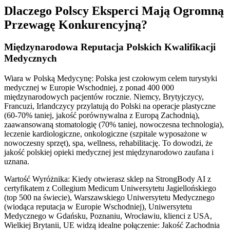
Dlaczego Polscy Eksperci Mają Ogromną
Przewagę Konkurencyjną?
Międzynarodowa Reputacja Polskich Kwalifikacji
Medycznych
Wiara w Polską Medycynę: Polska jest czołowym celem turystyki
medycznej w Europie Wschodniej, z ponad 400 000
międzynarodowych pacjentów rocznie. Niemcy, Brytyjczycy,
Francuzi, Irlandczycy przylatują do Polski na operacje plastyczne
(60-70% taniej, jakość porównywalna z Europą Zachodnią),
zaawansowaną stomatologię (70% taniej, nowoczesna technologia),
leczenie kardiologiczne, onkologiczne (szpitale wyposażone w
nowoczesny sprzęt), spa, wellness, rehabilitację. To dowodzi, że
jakość polskiej opieki medycznej jest międzynarodowo zaufana i
uznana.
Wartość Wyróżnika: Kiedy otwierasz sklep na StrongBody AI z
certyfikatem z Collegium Medicum Uniwersytetu Jagiellońskiego
(top 500 na świecie), Warszawskiego Uniwersytetu Medycznego
(wiodąca reputacja w Europie Wschodniej), Uniwersytetu
Medycznego w Gdańsku, Poznaniu, Wrocławiu, klienci z USA,
Wielkiej Brytanii, UE widzą idealne połączenie: Jakość Zachodnia