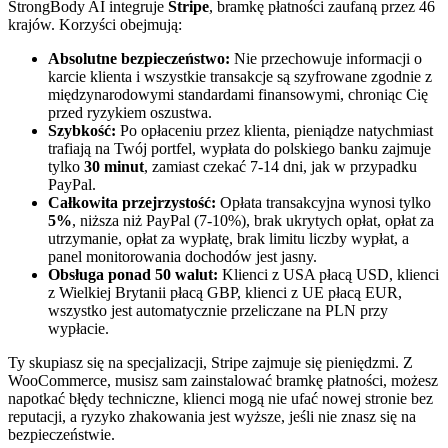
StrongBody AI integruje
Stripe
, bramkę płatności zaufaną przez 46
krajów. Korzyści obejmują:
Absolutne bezpieczeństwo:
Nie przechowuje informacji o
karcie klienta i wszystkie transakcje są szyfrowane zgodnie z
międzynarodowymi standardami finansowymi, chroniąc Cię
przed ryzykiem oszustwa.
Szybkość:
Po opłaceniu przez klienta, pieniądze natychmiast
trafiają na Twój portfel, wypłata do polskiego banku zajmuje
tylko
30 minut
, zamiast czekać 7-14 dni, jak w przypadku
PayPal.
Całkowita przejrzystość:
Opłata transakcyjna wynosi tylko
5%
, niższa niż PayPal (7-10%), brak ukrytych opłat, opłat za
utrzymanie, opłat za wypłatę, brak limitu liczby wypłat, a
panel monitorowania dochodów jest jasny.
Obsługa ponad 50 walut:
Klienci z USA płacą USD, klienci
z Wielkiej Brytanii płacą GBP, klienci z UE płacą EUR,
wszystko jest automatycznie przeliczane na PLN przy
wypłacie.
Ty skupiasz się na specjalizacji, Stripe zajmuje się pieniędzmi. Z
WooCommerce, musisz sam zainstalować bramkę płatności, możesz
napotkać błędy techniczne, klienci mogą nie ufać nowej stronie bez
reputacji, a ryzyko zhakowania jest wyższe, jeśli nie znasz się na
bezpieczeństwie.