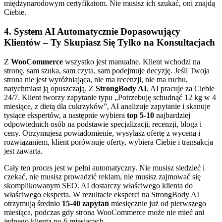
międzynarodowym certyfikatom. Nie musisz ich szukać, oni znajdą
Ciebie.
4. System AI Automatycznie Dopasowujący
Klientów – Ty Skupiasz Się Tylko na Konsultacjach
Z
WooCommerce
wszystko jest manualne. Klient wchodzi na
stronę, sam szuka, sam czyta, sam podejmuje decyzję. Jeśli Twoja
strona nie jest wyróżniająca, nie ma recenzji, nie ma ruchu,
natychmiast ją opuszczają. Z
StrongBody AI
, AI pracuje za Ciebie
24/7. Klient tworzy zapytanie typu „Potrzebuję schudnąć 12 kg w 4
miesiące, z dietą dla cukrzyków”, AI analizuje zapytanie i skanuje
tysiące ekspertów, a następnie wybiera
top 5-10
najbardziej
odpowiednich osób na podstawie specjalizacji, recenzji, bloga i
ceny. Otrzymujesz powiadomienie, wysyłasz ofertę z wyceną i
rozwiązaniem, klient porównuje oferty, wybiera Ciebie i transakcja
jest zawarta.
Cały ten proces jest w pełni automatyczny. Nie musisz siedzieć i
czekać, nie musisz prowadzić reklam, nie musisz zajmować się
skomplikowanym SEO. AI dostarczy właściwego klienta do
właściwego eksperta. W rezultacie eksperci na StrongBody AI
otrzymują średnio
15-40 zapytań
miesięcznie już od pierwszego
miesiąca, podczas gdy strona WooCommerce może nie mieć ani
jednego klienta po 6 miesiącach.