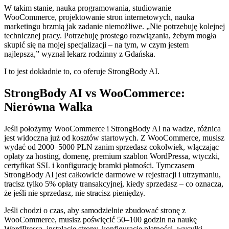
W takim stanie, nauka programowania, studiowanie
WooCommerce, projektowanie stron internetowych, nauka
marketingu brzmią jak zadanie niemożliwe. „Nie potrzebuję kolejnej
technicznej pracy. Potrzebuję prostego rozwiązania, żebym mogła
skupić się na mojej specjalizacji – na tym, w czym jestem
najlepsza,” wyznał lekarz rodzinny z Gdańska.
I to jest dokładnie to, co oferuje StrongBody AI.
StrongBody AI vs WooCommerce:
Nierówna Walka
Jeśli położymy WooCommerce i StrongBody AI na wadze, różnica
jest widoczna już od kosztów startowych. Z WooCommerce, musisz
wydać od 2000–5000 PLN zanim sprzedasz cokolwiek, włączając
opłaty za hosting, domenę, premium szablon WordPressa, wtyczki,
certyfikat SSL i konfigurację bramki płatności. Tymczasem
StrongBody AI jest całkowicie darmowe w rejestracji i utrzymaniu,
tracisz tylko 5% opłaty transakcyjnej, kiedy sprzedasz – co oznacza,
że jeśli nie sprzedasz, nie stracisz pieniędzy.
Jeśli chodzi o czas, aby samodzielnie zbudować stronę z
WooCommerce, musisz poświęcić 50–100 godzin na naukę
WordPressa, instalację strony, konfigurację płatności, wysyłki,