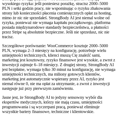
wysokiego ryzyka: jeśli poniesiesz porażkę, stracisz 2000–5000
PLN i setki godzin pracy, nie wspominając o ryzyku zhakowania
strony lub konieczności płacenia comiesięcznych opłat za hosting,
mimo że nic nie sprzedałeś. StrongBody AI jest niemal wolne od
ryzyka, ponieważ nie wymaga kapitału początkowego, platforma
posiada międzynarodowe standardy bezpieczeństwa, a płatności
przez Stripe są absolutnie bezpieczne. Jeśli nie sprzedasz, nic nie
tracisz.
Szczegółowe porównanie: WooCommerce kosztuje 2000–5000
PLN, wymaga 2–3 miesięcy na konfigurację, potrzebuje wielu
umiejętności technicznych, klienci muszą Cię znaleźć sami,
marketing jest kosztowny, ryzyko finansowe jest wysokie, a zwrot z
inwestycji zajmuje 6–18 miesięcy. Z drugiej strony, StrongBody AI
jest bezpłatne, wymaga tylko 30 minut na konfigurację, nie wymaga
umiejętności technicznych, ma miliony gotowych klientów,
marketing jest automatycznie wspierany przez AI, ryzyko jest
niemal równe 0, nie ma opłat za utrzymanie, a zwrot z inwestycji
następuje już przy pierwszym zamówieniu.
Jasne jest, że StrongBody AI to jedyny sensowny wybór dla
ekspertów medycznych, którzy nie mają czasu, umiejętności
programowania i są wyczerpani pracą, ponieważ eliminuje
wszystkie bariery finansowe, techniczne i klientowskie.