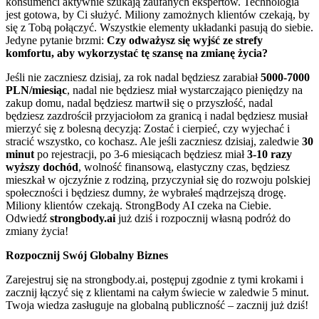
konsumenci aktywnie szukają zaufanych ekspertów. Technologia
jest gotowa, by Ci służyć. Miliony zamożnych klientów czekają, by
się z Tobą połączyć. Wszystkie elementy układanki pasują do siebie.
Jedyne pytanie brzmi:
Czy odważysz się wyjść ze strefy
komfortu, aby wykorzystać tę szansę na zmianę życia?
Jeśli nie zaczniesz dzisiaj, za rok nadal będziesz zarabiał
5000-7000
PLN/miesiąc
, nadal nie będziesz miał wystarczająco pieniędzy na
zakup domu, nadal będziesz martwił się o przyszłość, nadal
będziesz zazdrościł przyjaciołom za granicą i nadal będziesz musiał
mierzyć się z bolesną decyzją: Zostać i cierpieć, czy wyjechać i
stracić wszystko, co kochasz. Ale jeśli zaczniesz dzisiaj, zaledwie
30
minut
po rejestracji, po 3-6 miesiącach będziesz miał
3-10 razy
wyższy dochód
, wolność finansową, elastyczny czas, będziesz
mieszkał w ojczyźnie z rodziną, przyczyniał się do rozwoju polskiej
społeczności i będziesz dumny, że wybrałeś mądrzejszą drogę.
Miliony klientów czekają. StrongBody AI czeka na Ciebie.
Odwiedź
strongbody.ai
już dziś i rozpocznij własną podróż do
zmiany życia!
Rozpocznij Swój Globalny Biznes
Zarejestruj się na strongbody.ai, postępuj zgodnie z tymi krokami i
zacznij łączyć się z klientami na całym świecie w zaledwie 5 minut.
Twoja wiedza zasługuje na globalną publiczność – zacznij już dziś!