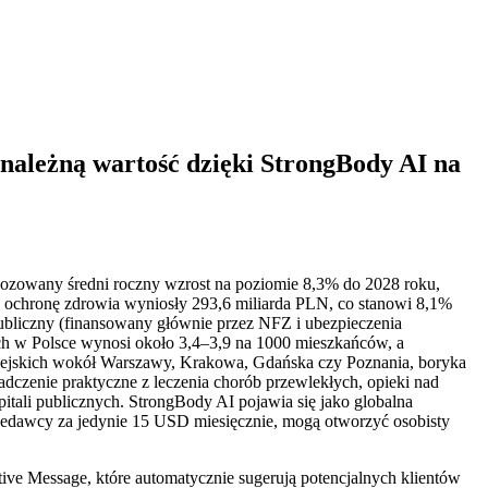
z należną wartość dzięki StrongBody AI na
nozowany średni roczny wzrost na poziomie 8,3% do 2028 roku,
ochronę zdrowia wyniosły 293,6 miliarda PLN, co stanowi 8,1%
bliczny (finansowany głównie przez NFZ i ubezpieczenia
ych w Polsce wynosi około 3,4–3,9 na 1000 mieszkańców, a
ch wiejskich wokół Warszawy, Krakowa, Gdańska czy Poznania, boryka
iadczenie praktyczne z leczenia chorób przewlekłych, opieki nad
itali publicznych. StrongBody AI pojawia się jako globalna
przedawcy za jedynie 15 USD miesięcznie, mogą otworzyć osobisty
ive Message, które automatycznie sugerują potencjalnych klientów