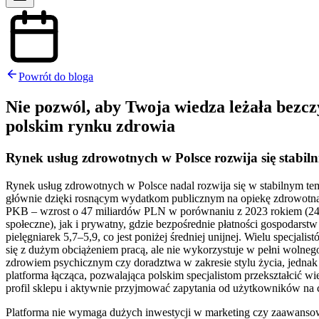
Powrót do bloga
Nie pozwól, aby Twoja wiedza leżała bezczy
polskim rynku zdrowia
Rynek usług zdrowotnych w Polsce rozwija się stabilni
Rynek usług zdrowotnych w Polsce nadal rozwija się w stabilnym te
głównie dzięki rosnącym wydatkom publicznym na opiekę zdrowotną
PKB – wzrost o 47 miliardów PLN w porównaniu z 2023 rokiem (246
społeczne), jak i prywatny, gdzie bezpośrednie płatności gospodars
pielęgniarek 5,7–5,9, co jest poniżej średniej unijnej. Wielu spec
się z dużym obciążeniem pracą, ale nie wykorzystuje w pełni wolnego
zdrowiem psychicznym czy doradztwa w zakresie stylu życia, jednak t
platforma łącząca, pozwalająca polskim specjalistom przekształcić 
profil sklepu i aktywnie przyjmować zapytania od użytkowników na 
Platforma nie wymaga dużych inwestycji w marketing czy zaawansowan