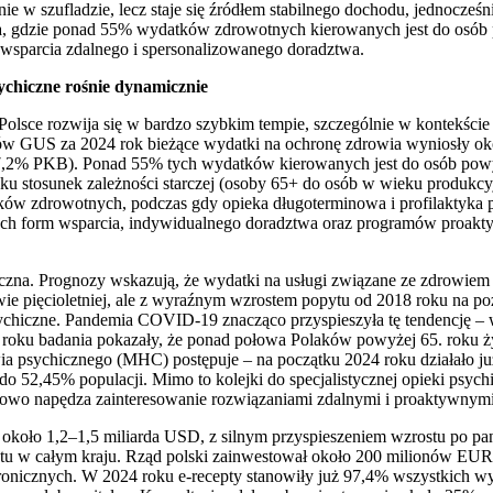
ie w szufladzie, lecz staje się źródłem stabilnego dochodu, jednocześ
stwa, gdzie ponad 55% wydatków zdrowotnych kierowanych jest do osób 
 wsparcia zdalnego i spersonalizowanego doradztwa.
chiczne rośnie dynamicznie
sce rozwija się w bardzo szybkim tempie, szczególnie w kontekście st
 GUS za 2024 rok bieżące wydatki na ochronę zdrowia wyniosły oko
,2% PKB). Ponad 55% tych wydatków kierowanych jest do osób powyż
roku stosunek zależności starczej (osoby 65+ do osób w wieku produ
ków zdrowotnych, podczas gdy opieka długoterminowa i profilaktyka 
nych form wsparcia, indywidualnego doradztwa oraz programów proak
iczna. Prognozy wskazują, że wydatki na usługi związane ze zdrowi
 pięcioletniej, ale z wyraźnym wzrostem popytu od 2018 roku na po
hiczne. Pandemia COVID-19 znacząco przyspieszyła tę tendencję – wzr
4 roku badania pokazały, że ponad połowa Polaków powyżej 65. roku ż
ia psychicznego (MHC) postępuje – na początku 2024 roku działało już
2,45% populacji. Mimo to kolejki do specjalistycznej opieki psychiat
atkowo napędza zainteresowanie rozwiązaniami zdalnymi i proaktywnymi
 około 1,2–1,5 miliarda USD, z silnym przyspieszeniem wzrostu po pa
etu w całym kraju. Rząd polski zainwestował około 200 milionów EUR 
onicznych. W 2024 roku e-recepty stanowiły już 97,4% wszystkich wys