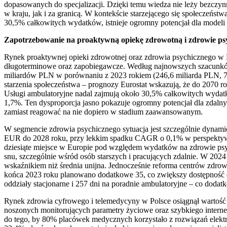
dopasowanych do specjalizacji. Dzięki temu wiedza nie leży bezczynn
w kraju, jak i za granicą. W kontekście starzejącego się społeczeń
30,5% całkowitych wydatków, istnieje ogromny potencjał dla modeli
Zapotrzebowanie na proaktywną opiekę zdrowotną i zdrowie psy
Rynek proaktywnej opieki zdrowotnej oraz zdrowia psychicznego w Pol
długoterminowe oraz zapobiegawcze. Według najnowszych szacunków
miliardów PLN w porównaniu z 2023 rokiem (246,6 miliarda PLN, 7
starzenia społeczeństwa – prognozy Eurostat wskazują, że do 2070 
Usługi ambulatoryjne nadal zajmują około 30,5% całkowitych wydat
1,7%. Ten dysproporcja jasno pokazuje ogromny potencjał dla zdal
zamiast reagować na nie dopiero w stadium zaawansowanym.
W segmencie zdrowia psychicznego sytuacja jest szczególnie dynam
EUR do 2028 roku, przy lekkim spadku CAGR o 0,1% w perspektywie
dziesiąte miejsce w Europie pod względem wydatków na zdrowie psyc
snu, szczególnie wśród osób starszych i pracujących zdalnie. W 202
wskaźnikiem niż średnia unijna. Jednocześnie reforma centrów zdrow
końca 2023 roku planowano dodatkowe 35, co zwiększy dostępność do 5
oddziały stacjonarne i 257 dni na poradnie ambulatoryjne – co dod
Rynek zdrowia cyfrowego i telemedycyny w Polsce osiągnął wartość
noszonych monitorujących parametry życiowe oraz szybkiego intern
do tego, by 80% placówek medycznych korzystało z rozwiązań elektr