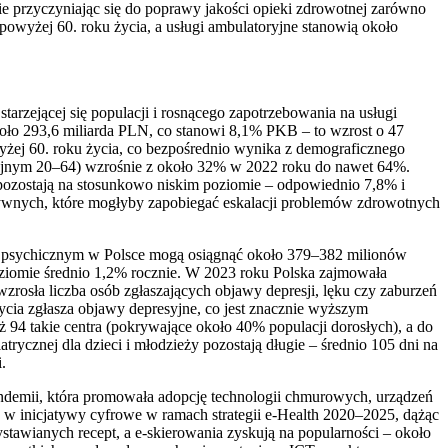
nie przyczyniając się do poprawy jakości opieki zdrowotnej zarówno
powyżej 60. roku życia, a usługi ambulatoryjne stanowią około
arzejącej się populacji i rosnącego zapotrzebowania na usługi
ło 293,6 miliarda PLN, co stanowi 8,1% PKB – to wzrost o 47
ej 60. roku życia, co bezpośrednio wynika z demograficznego
kcyjnym 20–64) wzrośnie z około 32% w 2022 roku do nawet 64%.
pozostają na stosunkowo niskim poziomie – odpowiednio 7,8% i
tywnych, które mogłyby zapobiegać eskalacji problemów zdrowotnych
em psychicznym w Polsce mogą osiągnąć około 379–382 milionów
ziomie średnio 1,2% rocznie. W 2023 roku Polska zajmowała
osła liczba osób zgłaszających objawy depresji, lęku czy zaburzeń
ycia zgłasza objawy depresyjne, co jest znacznie wyższym
 94 takie centra (pokrywające około 40% populacji dorosłych), a do
rycznej dla dzieci i młodzieży pozostają długie – średnio 105 dni na
.
ndemii, która promowała adopcję technologii chmurowych, urządzeń
w inicjatywy cyfrowe w ramach strategii e-Health 2020–2025, dążąc
tawianych recept, a e-skierowania zyskują na popularności – około