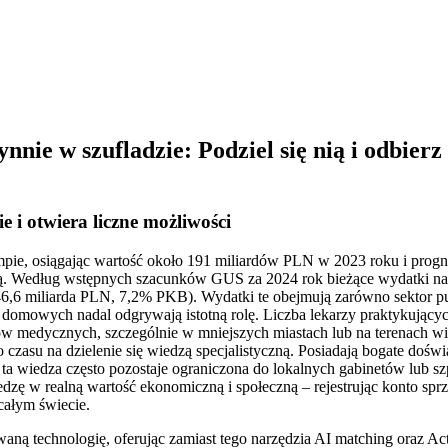
nnie w szufladzie: Podziel się nią i odbier
e i otwiera liczne możliwości
mpie, osiągając wartość około 191 miliardów PLN w 2023 roku i prog
. Według wstępnych szacunków GUS za 2024 rok bieżące wydatki na 
,6 miliarda PLN, 7,2% PKB). Wydatki te obejmują zarówno sektor pu
tw domowych nadal odgrywają istotną rolę. Liczba lekarzy praktykując
jalistów medycznych, szczególnie w mniejszych miastach lub na terena
 czasu na dzielenie się wiedzą specjalistyczną. Posiadają bogate dośw
a wiedza często pozostaje ograniczona do lokalnych gabinetów lub szp
wiedzę w realną wartość ekonomiczną i społeczną – rejestrując konto s
całym świecie.
ą technologię, oferując zamiast tego narzędzia AI matching oraz Act