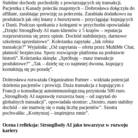
Stabilne dochody pochodziły z powtarzających się transakcji.
Pacjentka z Kanady poleciła znajomych – Dobrosława dołączyła do
affiliate, zarabiając prowizję za polecenia. Zarabiała dodatkowo na
produktach jak olej lniany z bursztynem – przyciągając kupujących
z Danii. Podczas spotkania z kolegami w przychodni opowiadała:
„Dzięki StrongBody AI mam klientów z 5 krajów – reputacja
rozprzestrzenia się przez opinie. Dochód stabilniejszy, darmowe
szkolenia sprzedażowe”. Koleżanka zapytała: „Jak robisz
transakcje?” Wyjaśniła: „Od zapytania – oferta przez MultiMe Chat,
płatność bezpieczna. Spory rozwiązuje platforma na podstawie
historii”. Koleżanka skinęła: „Spróbuję – masz transakcje
produktowe?” „Tak – dzielę się co najmniej dwoma, kupujący
kontaktują się po poradę”.
Dobrosława rozważała Organization Partner – widziała potencjał
dzielenia pacjentów i prowizji. Duża transakcja z kupującym z
Francji o konsultację autoimmunologiczną przyniosła 500 euro.
„StrongBody AI naprawdę rozszerza bazę – od zapytań do
globalnych transakcji”, opowiadała siostrze: „Siostro, mam stabilny
dochód – nie martwię się o małą liczbę pacjentów”. Siostra
pochwaliła: „Kontynuuj – inspirujesz mnie”.
Ocena i refleksja: StrongBody AI jako towarzysz w rozwoju
kariery