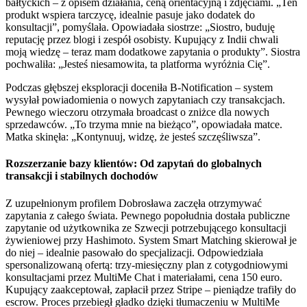
bałtyckich – z opisem działania, ceną orientacyjną i zdjęciami. „Ten
produkt wspiera tarczycę, idealnie pasuje jako dodatek do
konsultacji”, pomyślała. Opowiadała siostrze: „Siostro, buduję
reputację przez blogi i zespół osobisty. Kupujący z Indii chwali
moją wiedzę – teraz mam dodatkowe zapytania o produkty”. Siostra
pochwaliła: „Jesteś niesamowita, ta platforma wyróżnia Cię”.
Podczas głębszej eksploracji doceniła B-Notification – system
wysyłał powiadomienia o nowych zapytaniach czy transakcjach.
Pewnego wieczoru otrzymała broadcast o zniżce dla nowych
sprzedawców. „To trzyma mnie na bieżąco”, opowiadała matce.
Matka skinęła: „Kontynuuj, widzę, że jesteś szczęśliwsza”.
Rozszerzanie bazy klientów: Od zapytań do globalnych
transakcji i stabilnych dochodów
Z uzupełnionym profilem Dobrosława zaczęła otrzymywać
zapytania z całego świata. Pewnego popołudnia dostała publiczne
zapytanie od użytkownika ze Szwecji potrzebującego konsultacji
żywieniowej przy Hashimoto. System Smart Matching skierował je
do niej – idealnie pasowało do specjalizacji. Odpowiedziała
spersonalizowaną ofertą: trzy-miesięczny plan z cotygodniowymi
konsultacjami przez MultiMe Chat i materiałami, cena 150 euro.
Kupujący zaakceptował, zapłacił przez Stripe – pieniądze trafiły do
escrow. Proces przebiegł gładko dzięki tłumaczeniu w MultiMe