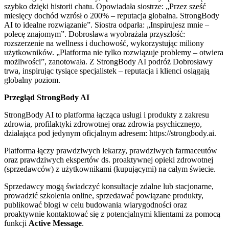
szybko dzięki historii chatu. Opowiadała siostrze: „Przez sześć
miesięcy dochód wzrósł o 200% – reputacja globalna. StrongBody
AI to idealne rozwiązanie”. Siostra odparła: „Inspirujesz mnie –
polecę znajomym”. Dobrosława wyobrażała przyszłość:
rozszerzenie na wellness i duchowość, wykorzystując miliony
użytkowników. „Platforma nie tylko rozwiązuje problemy – otwiera
możliwości”, zanotowała. Z StrongBody AI podróż Dobrosławy
trwa, inspirując tysiące specjalistek – reputacja i klienci osiągają
globalny poziom.
Przegląd StrongBody AI
StrongBody AI to platforma łącząca usługi i produkty z zakresu
zdrowia, profilaktyki zdrowotnej oraz zdrowia psychicznego,
działająca pod jedynym oficjalnym adresem: https://strongbody.ai.
Platforma łączy prawdziwych lekarzy, prawdziwych farmaceutów
oraz prawdziwych ekspertów ds. proaktywnej opieki zdrowotnej
(sprzedawców) z użytkownikami (kupującymi) na całym świecie.
Sprzedawcy mogą świadczyć konsultacje zdalne lub stacjonarne,
prowadzić szkolenia online, sprzedawać powiązane produkty,
publikować blogi w celu budowania wiarygodności oraz
proaktywnie kontaktować się z potencjalnymi klientami za pomocą
funkcji
Active Message
.