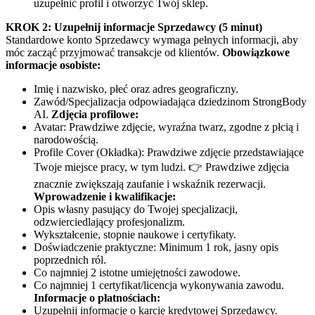
uzupełnić profil i otworzyć Twój sklep.
KROK 2: Uzupełnij informacje Sprzedawcy (5 minut)
Standardowe konto Sprzedawcy wymaga pełnych informacji, aby
móc zacząć przyjmować transakcje od klientów.
Obowiązkowe
informacje osobiste:
Imię i nazwisko, płeć oraz adres geograficzny.
Zawód/Specjalizacja odpowiadająca dziedzinom StrongBody
AI.
Zdjęcia profilowe:
Avatar: Prawdziwe zdjęcie, wyraźna twarz, zgodne z płcią i
narodowością.
Profile Cover (Okładka): Prawdziwe zdjęcie przedstawiające
Twoje miejsce pracy, w tym ludzi. 👉 Prawdziwe zdjęcia
znacznie zwiększają zaufanie i wskaźnik rezerwacji.
Wprowadzenie i kwalifikacje:
Opis własny pasujący do Twojej specjalizacji,
odzwierciedlający profesjonalizm.
Wykształcenie, stopnie naukowe i certyfikaty.
Doświadczenie praktyczne: Minimum 1 rok, jasny opis
poprzednich ról.
Co najmniej 2 istotne umiejętności zawodowe.
Co najmniej 1 certyfikat/licencja wykonywania zawodu.
Informacje o płatnościach:
Uzupełnij informacje o karcie kredytowej Sprzedawcy.