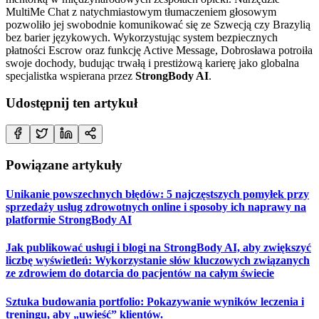
MultiMe Chat z natychmiastowym tłumaczeniem głosowym
pozwoliło jej swobodnie komunikować się ze Szwecją czy Brazylią
bez barier językowych. Wykorzystując system bezpiecznych
płatności Escrow oraz funkcję Active Message, Dobrosława potroiła
swoje dochody, budując trwałą i prestiżową karierę jako globalna
specjalistka wspierana przez
StrongBody AI
.
Udostępnij ten artykuł
Powiązane artykuły
Unikanie powszechnych błędów: 5 najczęstszych pomyłek przy
sprzedaży usług zdrowotnych online i sposoby ich naprawy na
platformie StrongBody AI
Jak publikować usługi i blogi na StrongBody AI, aby zwiększyć
liczbę wyświetleń: Wykorzystanie słów kluczowych związanych
ze zdrowiem do dotarcia do pacjentów na całym świecie
Sztuka budowania portfolio: Pokazywanie wyników leczenia i
treningu, aby „uwieść” klientów.