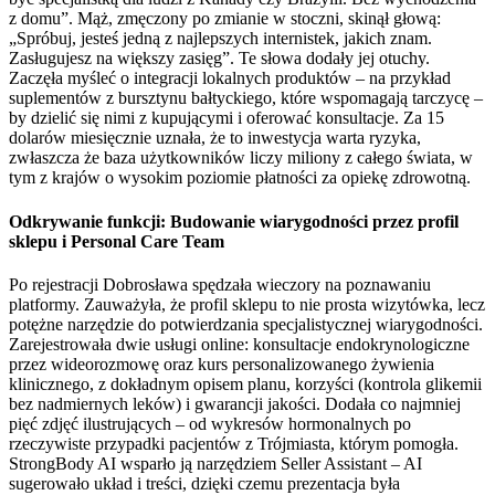
z domu”. Mąż, zmęczony po zmianie w stoczni, skinął głową:
„Spróbuj, jesteś jedną z najlepszych internistek, jakich znam.
Zasługujesz na większy zasięg”. Te słowa dodały jej otuchy.
Zaczęła myśleć o integracji lokalnych produktów – na przykład
suplementów z bursztynu bałtyckiego, które wspomagają tarczycę –
by dzielić się nimi z kupującymi i oferować konsultacje. Za 15
dolarów miesięcznie uznała, że to inwestycja warta ryzyka,
zwłaszcza że baza użytkowników liczy miliony z całego świata, w
tym z krajów o wysokim poziomie płatności za opiekę zdrowotną.
Odkrywanie funkcji: Budowanie wiarygodności przez profil
sklepu i Personal Care Team
Po rejestracji Dobrosława spędzała wieczory na poznawaniu
platformy. Zauważyła, że profil sklepu to nie prosta wizytówka, lecz
potężne narzędzie do potwierdzania specjalistycznej wiarygodności.
Zarejestrowała dwie usługi online: konsultacje endokrynologiczne
przez wideorozmowę oraz kurs personalizowanego żywienia
klinicznego, z dokładnym opisem planu, korzyści (kontrola glikemii
bez nadmiernych leków) i gwarancji jakości. Dodała co najmniej
pięć zdjęć ilustrujących – od wykresów hormonalnych po
rzeczywiste przypadki pacjentów z Trójmiasta, którym pomogła.
StrongBody AI wsparło ją narzędziem Seller Assistant – AI
sugerowało układ i treści, dzięki czemu prezentacja była