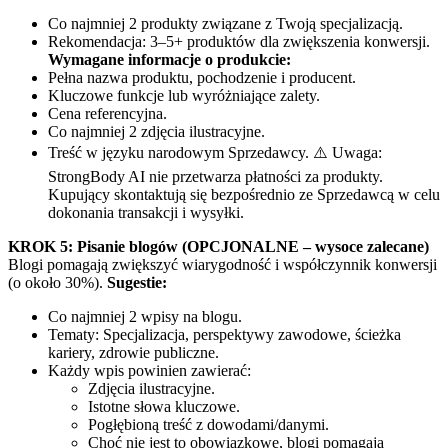
Co najmniej 2 produkty związane z Twoją specjalizacją.
Rekomendacja: 3–5+ produktów dla zwiększenia konwersji.
Wymagane informacje o produkcie:
Pełna nazwa produktu, pochodzenie i producent.
Kluczowe funkcje lub wyróżniające zalety.
Cena referencyjna.
Co najmniej 2 zdjęcia ilustracyjne.
Treść w języku narodowym Sprzedawcy. ⚠️ Uwaga:
StrongBody AI nie przetwarza płatności za produkty.
Kupujący skontaktują się bezpośrednio ze Sprzedawcą w celu
dokonania transakcji i wysyłki.
KROK 5: Pisanie blogów (OPCJONALNE – wysoce zalecane)
Blogi pomagają zwiększyć wiarygodność i współczynnik konwersji
(o około 30%).
Sugestie:
Co najmniej 2 wpisy na blogu.
Tematy: Specjalizacja, perspektywy zawodowe, ścieżka
kariery, zdrowie publiczne.
Każdy wpis powinien zawierać:
Zdjęcia ilustracyjne.
Istotne słowa kluczowe.
Pogłębioną treść z dowodami/danymi.
Choć nie jest to obowiązkowe, blogi pomagają