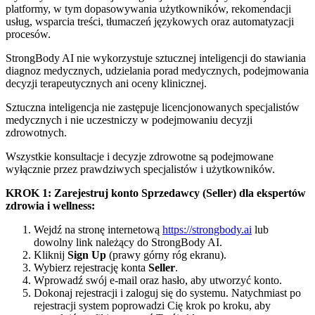
platformy, w tym dopasowywania użytkowników, rekomendacji
usług, wsparcia treści, tłumaczeń językowych oraz automatyzacji
procesów.
StrongBody AI nie wykorzystuje sztucznej inteligencji do stawiania
diagnoz medycznych, udzielania porad medycznych, podejmowania
decyzji terapeutycznych ani oceny klinicznej.
Sztuczna inteligencja nie zastępuje licencjonowanych specjalistów
medycznych i nie uczestniczy w podejmowaniu decyzji
zdrowotnych.
Wszystkie konsultacje i decyzje zdrowotne są podejmowane
wyłącznie przez prawdziwych specjalistów i użytkowników.
KROK 1: Zarejestruj konto Sprzedawcy (Seller) dla ekspertów
zdrowia i wellness:
Wejdź na stronę internetową
https://strongbody.ai
lub
dowolny link należący do StrongBody AI.
Kliknij
Sign Up
(prawy górny róg ekranu).
Wybierz rejestrację konta
Seller
.
Wprowadź swój e-mail oraz hasło, aby utworzyć konto.
Dokonaj rejestracji i zaloguj się do systemu. Natychmiast po
rejestracji system poprowadzi Cię krok po kroku, aby