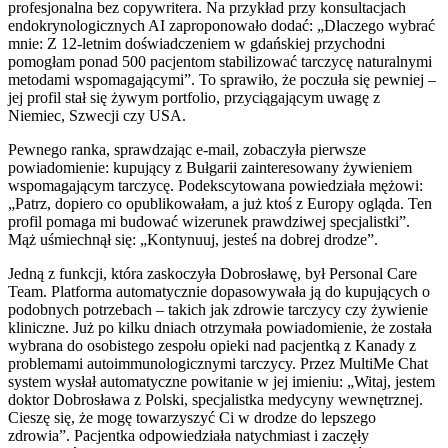
profesjonalna bez copywritera. Na przykład przy konsultacjach
endokrynologicznych AI zaproponowało dodać: „Dlaczego wybrać
mnie: Z 12-letnim doświadczeniem w gdańskiej przychodni
pomogłam ponad 500 pacjentom stabilizować tarczycę naturalnymi
metodami wspomagającymi”. To sprawiło, że poczuła się pewniej –
jej profil stał się żywym portfolio, przyciągającym uwagę z
Niemiec, Szwecji czy USA.
Pewnego ranka, sprawdzając e-mail, zobaczyła pierwsze
powiadomienie: kupujący z Bułgarii zainteresowany żywieniem
wspomagającym tarczycę. Podekscytowana powiedziała mężowi:
„Patrz, dopiero co opublikowałam, a już ktoś z Europy ogląda. Ten
profil pomaga mi budować wizerunek prawdziwej specjalistki”.
Mąż uśmiechnął się: „Kontynuuj, jesteś na dobrej drodze”.
Jedną z funkcji, która zaskoczyła Dobrosławę, był Personal Care
Team. Platforma automatycznie dopasowywała ją do kupujących o
podobnych potrzebach – takich jak zdrowie tarczycy czy żywienie
kliniczne. Już po kilku dniach otrzymała powiadomienie, że została
wybrana do osobistego zespołu opieki nad pacjentką z Kanady z
problemami autoimmunologicznymi tarczycy. Przez MultiMe Chat
system wysłał automatyczne powitanie w jej imieniu: „Witaj, jestem
doktor Dobrosława z Polski, specjalistka medycyny wewnętrznej.
Cieszę się, że mogę towarzyszyć Ci w drodze do lepszego
zdrowia”. Pacjentka odpowiedziała natychmiast i zaczęły