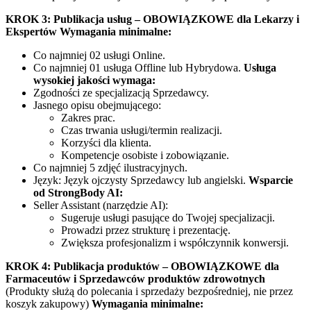
KROK 3: Publikacja usług – OBOWIĄZKOWE dla Lekarzy i
Ekspertów
Wymagania minimalne:
Co najmniej 02 usługi Online.
Co najmniej 01 usługa Offline lub Hybrydowa.
Usługa
wysokiej jakości wymaga:
Zgodności ze specjalizacją Sprzedawcy.
Jasnego opisu obejmującego:
Zakres prac.
Czas trwania usługi/termin realizacji.
Korzyści dla klienta.
Kompetencje osobiste i zobowiązanie.
Co najmniej 5 zdjęć ilustracyjnych.
Język: Język ojczysty Sprzedawcy lub angielski.
Wsparcie
od StrongBody AI:
Seller Assistant (narzędzie AI):
Sugeruje usługi pasujące do Twojej specjalizacji.
Prowadzi przez strukturę i prezentację.
Zwiększa profesjonalizm i współczynnik konwersji.
KROK 4: Publikacja produktów – OBOWIĄZKOWE dla
Farmaceutów i Sprzedawców produktów zdrowotnych
(Produkty służą do polecania i sprzedaży bezpośredniej, nie przez
koszyk zakupowy)
Wymagania minimalne: