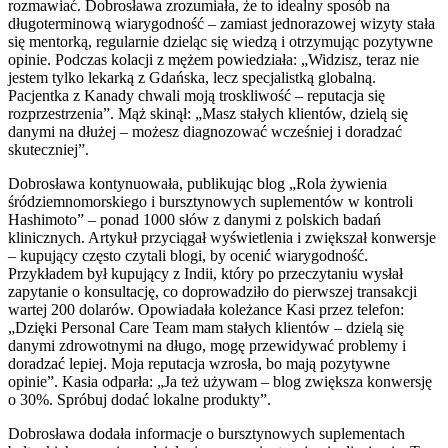
rozmawiać. Dobrosława zrozumiała, że to idealny sposób na
długoterminową wiarygodność – zamiast jednorazowej wizyty stała
się mentorką, regularnie dzieląc się wiedzą i otrzymując pozytywne
opinie. Podczas kolacji z mężem powiedziała: „Widzisz, teraz nie
jestem tylko lekarką z Gdańska, lecz specjalistką globalną.
Pacjentka z Kanady chwali moją troskliwość – reputacja się
rozprzestrzenia”. Mąż skinął: „Masz stałych klientów, dzielą się
danymi na dłużej – możesz diagnozować wcześniej i doradzać
skuteczniej”.
Dobrosława kontynuowała, publikując blog „Rola żywienia
śródziemnomorskiego i bursztynowych suplementów w kontroli
Hashimoto” – ponad 1000 słów z danymi z polskich badań
klinicznych. Artykuł przyciągał wyświetlenia i zwiększał konwersje
– kupujący często czytali blogi, by ocenić wiarygodność.
Przykładem był kupujący z Indii, który po przeczytaniu wysłał
zapytanie o konsultację, co doprowadziło do pierwszej transakcji
wartej 200 dolarów. Opowiadała koleżance Kasi przez telefon:
„Dzięki Personal Care Team mam stałych klientów – dzielą się
danymi zdrowotnymi na długo, mogę przewidywać problemy i
doradzać lepiej. Moja reputacja wzrosła, bo mają pozytywne
opinie”. Kasia odparła: „Ja też używam – blog zwiększa konwersję
o 30%. Spróbuj dodać lokalne produkty”.
Dobrosława dodała informacje o bursztynowych suplementach