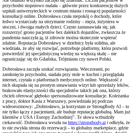
Ale ostatnio wszystko zaczęło się zmieniać. Liczba pacjentów w
przychodni stopniowo malała – głównie przez konkurencję dużych
szpitali uniwersyteckich w centrum miasta i rosnącej popularności
konsultacji online. Dobrosława czuła niepokój o dochody, które
ledwo wystarczały na utrzymanie rodziny – męża, inżyniera w
stoczni, i dwojga małych dzieci. Często zastanawiała się, jak
rozszerzyć grono pacjentów bez dalekich dojazdów, zwłaszcza że
pandemia nauczyła ją, iż zdrowie można skutecznie wspierać
zdalnie. Reputacja Dobrosławy w dzielnicy była solidna, ale
wiedziała, że aby się rozwijać, potrzebuje platformy, która pozwoli
potwierdzić jej specjalistyczną wiedzę na większą skalę – nie
ograniczając się do Gdańska, Trójmiasta czy nawet Polski.
Dobrosława zaczęła szukać rozwiązania. Wieczorami, po
zamknięciu przychodni, siadała przy stole w kuchni i przeglądała
internet, czytała o platformach medycznych online. Większość z
nich skupiała się na prostym umawianiu wizyt lub sprzedaży leków,
brakowało elastyczności dla specjalistów takich jak ona, którzy
chcieli oferować głęboko spersonalizowane konsultacje. Koleżanka
z pracy, doktor Kasia z Warszawy, powiedziała jej podczas
wideorozmowy: „Dobrosławo, ja korzystam ze StrongBody AI – to
nie tylko łączy z pacjentami, ale buduje reputację globalną. Mam już
klientów z USA i Europy Zachodniej”. Te słowa wzbudziły
ciekawość. Dobrosława weszła na
https://strongbody.ai
i odkryła, że
to nie zwykła strona do rezerwacji – to globalny marketplace, gdzie