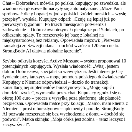
Chat – Dobrosława mówiła po polsku, kupujący po szwedzku, ale
wiadomości głosowe tłumaczyły się automatycznie. „Może Pani
spróbować diety bogatej w jod z polskich źródeł morskich – wyślę
przepisy”, wysłała. Kupujący odparł: „Czuję się lepiej już po
pierwszym tygodniu”. Po trzech miesiącach potwierdził
zadowolenie – Dobrosława otrzymała pieniądze po 15 dniach, po
odliczeniu opłaty. To rozszerzyło jej bazę z lokalnej na
międzynarodową bez reklamy. Opowiadała mężowi: „Pierwsza
transakcja ze Szwecji udana – dochód wzrósł o 120 euro netto.
StrongBody AI ułatwia globalne łączenie”.
Szybko odkryła korzyści Active Message – system proponował 10
potencjalnych kupujących. Wysłała wiadomość: „Witaj, jestem
doktor Dobrosława, specjalistka wewnętrzna. Jeśli interesuje Cię
żywienie przy tarczycy – mogę pomóc z polskiego doświadczenia”.
Kupujący z Niemiec odpowiedział – doszło do transakcji
konsultacyjnej suplementów bursztynowych. „Mogę kupić i
doradzić użycie”, wymieniła przez chat. Kupujący zgodził się na
ofertę 100 euro – proces z wysyłką poza platformą, ale płatność
bezpieczna. Opowiadała matce przy kolacji: „Mamo, mam klienta z
Niemiec – prosi o bursztynowe suplementy i poradę. StrongBody
AI pozwala rozszerzać się bez wychodzenia z domu – dochód się
podwoił”. Matka skinęła: „Moja córka jest zdolna – teraz leczysz i
łączysz świat”.