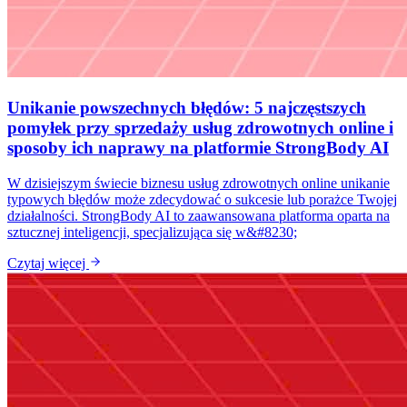
Unikanie powszechnych błędów: 5 najczęstszych
pomyłek przy sprzedaży usług zdrowotnych online i
sposoby ich naprawy na platformie StrongBody AI
W dzisiejszym świecie biznesu usług zdrowotnych online unikanie
typowych błędów może zdecydować o sukcesie lub porażce Twojej
działalności. StrongBody AI to zaawansowana platforma oparta na
sztucznej inteligencji, specjalizująca się w&#8230;
Czytaj więcej