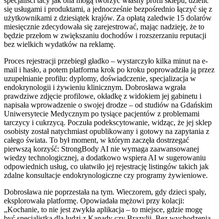
specjaliści tacy jak ona mogą tworzyć własny profil sklepu, dzielić
się usługami i produktami, a jednocześnie bezpośrednio łączyć się z
użytkownikami z dziesiątek krajów. Za opłatą zaledwie 15 dolarów
miesięcznie zdecydowała się zarejestrować, mając nadzieję, że to
będzie przełom w zwiększaniu dochodów i rozszerzaniu reputacji
bez wielkich wydatków na reklamę.
Proces rejestracji przebiegł gładko – wystarczyło kilka minut na e-
mail i hasło, a potem platforma krok po kroku poprowadziła ją przez
uzupełnianie profilu: dyplomy, doświadczenie, specjalizacja w
endokrynologii i żywieniu klinicznym. Dobrosława wgrała
prawdziwe zdjęcie profilowe, okładkę z widokiem jej gabinetu i
napisała wprowadzenie o swojej drodze – od studiów na Gdańskim
Uniwersytecie Medycznym po tysiące pacjentów z problemami
tarczycy i cukrzycą. Poczuła podekscytowanie, widząc, że jej sklep
osobisty został natychmiast opublikowany i gotowy na zapytania z
całego świata. To był moment, w którym zaczęła dostrzegać
pierwszą korzyść: StrongBody AI nie wymaga zaawansowanej
wiedzy technologicznej, a dodatkowo wspiera AI w sugerowaniu
odpowiednich usług, co ułatwiło jej rejestrację listingów takich jak
zdalne konsultacje endokrynologiczne czy programy żywieniowe.
Dobrosława nie poprzestała na tym. Wieczorem, gdy dzieci spały,
eksplorowała platformę. Opowiadała mężowi przy kolacji:
„Kochanie, to nie jest zwykła aplikacja – to miejsce, gdzie mogę
być specjalistką dla ludzi z Kanady czy Brazylii. Bez wychodzenia