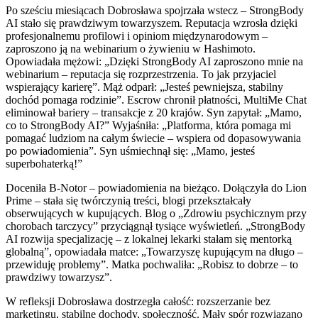
Po sześciu miesiącach Dobrosława spojrzała wstecz – StrongBody
AI stało się prawdziwym towarzyszem. Reputacja wzrosła dzięki
profesjonalnemu profilowi i opiniom międzynarodowym –
zaproszono ją na webinarium o żywieniu w Hashimoto.
Opowiadała mężowi: „Dzięki StrongBody AI zaproszono mnie na
webinarium – reputacja się rozprzestrzenia. To jak przyjaciel
wspierający karierę”. Mąż odparł: „Jesteś pewniejsza, stabilny
dochód pomaga rodzinie”. Escrow chronił płatności, MultiMe Chat
eliminował bariery – transakcje z 20 krajów. Syn zapytał: „Mamo,
co to StrongBody AI?” Wyjaśniła: „Platforma, która pomaga mi
pomagać ludziom na całym świecie – wspiera od dopasowywania
po powiadomienia”. Syn uśmiechnął się: „Mamo, jesteś
superbohaterką!”
Doceniła B-Notor – powiadomienia na bieżąco. Dołączyła do Lion
Prime – stała się twórczynią treści, blogi przekształcały
obserwujących w kupujących. Blog o „Zdrowiu psychicznym przy
chorobach tarczycy” przyciągnął tysiące wyświetleń. „StrongBody
AI rozwija specjalizację – z lokalnej lekarki stałam się mentorką
globalną”, opowiadała matce: „Towarzyszę kupującym na długo –
przewiduję problemy”. Matka pochwaliła: „Robisz to dobrze – to
prawdziwy towarzysz”.
W refleksji Dobrosława dostrzegła całość: rozszerzanie bez
marketingu, stabilne dochody, społeczność. Mały spór rozwiązano