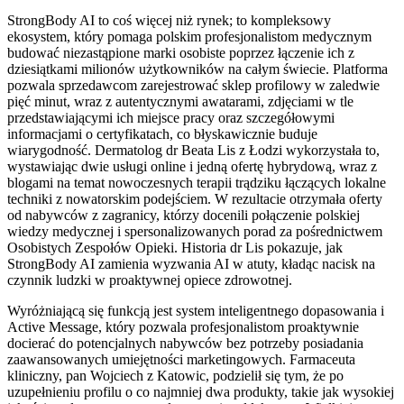
StrongBody AI to coś więcej niż rynek; to kompleksowy
ekosystem, który pomaga polskim profesjonalistom medycznym
budować niezastąpione marki osobiste poprzez łączenie ich z
dziesiątkami milionów użytkowników na całym świecie. Platforma
pozwala sprzedawcom zarejestrować sklep profilowy w zaledwie
pięć minut, wraz z autentycznymi awatarami, zdjęciami w tle
przedstawiającymi ich miejsce pracy oraz szczegółowymi
informacjami o certyfikatach, co błyskawicznie buduje
wiarygodność. Dermatolog dr Beata Lis z Łodzi wykorzystała to,
wystawiając dwie usługi online i jedną ofertę hybrydową, wraz z
blogami na temat nowoczesnych terapii trądziku łączących lokalne
techniki z nowatorskim podejściem. W rezultacie otrzymała oferty
od nabywców z zagranicy, którzy docenili połączenie polskiej
wiedzy medycznej i spersonalizowanych porad za pośrednictwem
Osobistych Zespołów Opieki. Historia dr Lis pokazuje, jak
StrongBody AI zamienia wyzwania AI w atuty, kładąc nacisk na
czynnik ludzki w proaktywnej opiece zdrowotnej.
Wyróżniającą się funkcją jest system inteligentnego dopasowania i
Active Message, który pozwala profesjonalistom proaktywnie
docierać do potencjalnych nabywców bez potrzeby posiadania
zaawansowanych umiejętności marketingowych. Farmaceuta
kliniczny, pan Wojciech z Katowic, podzielił się tym, że po
uzupełnieniu profilu o co najmniej dwa produkty, takie jak wysokiej