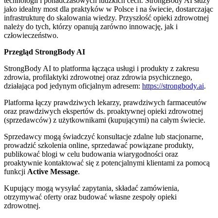
technologii i ponadczasowych ludzkich cech. StrongBody AI służy
jako idealny most dla praktyków w Polsce i na świecie, dostarczając
infrastrukturę do skalowania wiedzy. Przyszłość opieki zdrowotnej
należy do tych, którzy opanują zarówno innowację, jak i
człowieczeństwo.
Przegląd StrongBody AI
StrongBody AI to platforma łącząca usługi i produkty z zakresu
zdrowia, profilaktyki zdrowotnej oraz zdrowia psychicznego,
działająca pod jedynym oficjalnym adresem:
https://strongbody.ai
.
Platforma łączy prawdziwych lekarzy, prawdziwych farmaceutów
oraz prawdziwych ekspertów ds. proaktywnej opieki zdrowotnej
(sprzedawców) z użytkownikami (kupującymi) na całym świecie.
Sprzedawcy mogą świadczyć konsultacje zdalne lub stacjonarne,
prowadzić szkolenia online, sprzedawać powiązane produkty,
publikować blogi w celu budowania wiarygodności oraz
proaktywnie kontaktować się z potencjalnymi klientami za pomocą
funkcji
Active Message
.
Kupujący mogą wysyłać zapytania, składać zamówienia,
otrzymywać oferty oraz budować własne zespoły opieki
zdrowotnej.