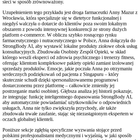
sieci w sposób zrównoważony.
Uzupełnieniem tego przykładu jest droga farmaceutki Anny Mazur z
Wrocławia, która specjalizuje się w dietetyce funkcjonalnej i
niegdyś walczyła o dotarcie do klientów poza swoim lokalnym
obszarem z powodu intensywnej konkurencji ze strony dużych
platform e-commerce. W obliczu szybko rosnącego rynku
farmaceutycznego i nutraceutycznego w Polsce, Anna dołączyła do
StrongBody AI, aby wystawić lokalne produkty ziołowe obok usług
konsultacyjnych. Zbudowała Osobisty Zespół Opieki, w skład
którego weszli eksperci od zdrowia psychicznego i trenerzy fitness,
oferując klientom kompleksowe pakiety opieki zamiast izolowanej
sprzedaży produktów. Emocje, jakie poczuła Anna po otrzymaniu
serdecznych podziękowań od pacjenta z Singapuru – który
skutecznie schudł dzięki spersonalizowanemu programowi
dostarczonemu przez platformę – całkowicie zmieniły jej
postrzeganie marki osobistej. Głębsza analiza jej historii pokazuje,
że integrując funkcję inteligentnego dopasowania StrongBody AI,
aby automatycznie powiadamiać użytkowników o odpowiednich
usługach, Anna nie tylko zwiększyła przychody, ale także
zbudowała trwałe zaufanie, stając się niezastąpionym ekspertem w
oczach globalnej klienteli.
Poniższe sekcje zgłębią specyficzne wyzwania stojące przed
polskimi profesjonalistami medycznymi i wyjaśnią, w jaki sposób