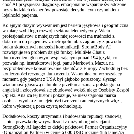
choć AI przyspiesza diagnozę, emocjonalne wsparcie świadczone
przez ludzkich ekspertów pozostaje decydującym czynnikiem
lojalności pacjenta.
Kolejnym dużym wyzwaniem jest bariera językowa i geograficzna
w miarę szybkiego rozwoju sektora telemedycyny. Wielu
profesjonalistów z mniejszych miejscowości ma trudności z
dotarciem do pacjentów z metropolii lub z zagranicy z powodu
braku skutecznych narzędzi komunikacji. StrongBody AI
rozwiązuje ten problem dzięki funkcji MultiMe Chat z
tłumaczeniem głosowym wspierającym ponad 194 języki, co
pozwala np. instruktorowi jogi, panu Markowi z Mazur, na
bezproblemowe konsultowanie klientów z Europy Zachodniej bez
konieczności ręcznego tłumaczenia. Wspomina on wzruszający
moment, gdy pacjent z USA był głęboko poruszony, słysząc
wiadomość głosową naturalnie przetłumaczoną z polskiego na
angielski i zdecydował się zbudować wokół niego Osobisty Zespół
Opieki. Analiza tej historii pokazuje, że niezastąpiona marka
osobista wynika z umiejętności tworzenia autentycznych więzi,
które wykraczają poza czystą technologię.
Dodatkowo, koszty utrzymania i budowania reputacji stanowią
istotną przeszkodę w rywalizacji z dużymi organizacjami.
StrongBody AI łagodzi to dzięki pakietowi Partner Organizacyjny
(Organization Partner) w cenie 6 000 USD rocznie (lub taniej/za