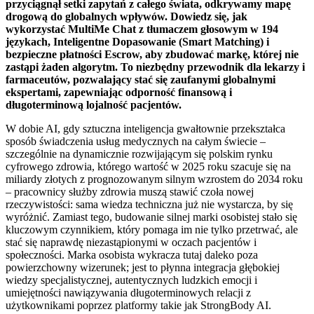
przyciągnął setki zapytań z całego świata, odkrywamy mapę
drogową do globalnych wpływów. Dowiedz się, jak
wykorzystać MultiMe Chat z tłumaczem głosowym w 194
językach, Inteligentne Dopasowanie (Smart Matching) i
bezpieczne płatności Escrow, aby zbudować markę, której nie
zastąpi żaden algorytm. To niezbędny przewodnik dla lekarzy i
farmaceutów, pozwalający stać się zaufanymi globalnymi
ekspertami, zapewniając odporność finansową i
długoterminową lojalność pacjentów.
W dobie AI, gdy sztuczna inteligencja gwałtownie przekształca
sposób świadczenia usług medycznych na całym świecie –
szczególnie na dynamicznie rozwijającym się polskim rynku
cyfrowego zdrowia, którego wartość w 2025 roku szacuje się na
miliardy złotych z prognozowanym silnym wzrostem do 2034 roku
– pracownicy służby zdrowia muszą stawić czoła nowej
rzeczywistości: sama wiedza techniczna już nie wystarcza, by się
wyróżnić. Zamiast tego, budowanie silnej marki osobistej stało się
kluczowym czynnikiem, który pomaga im nie tylko przetrwać, ale
stać się naprawdę niezastąpionymi w oczach pacjentów i
społeczności. Marka osobista wykracza tutaj daleko poza
powierzchowny wizerunek; jest to płynna integracja głębokiej
wiedzy specjalistycznej, autentycznych ludzkich emocji i
umiejętności nawiązywania długoterminowych relacji z
użytkownikami poprzez platformy takie jak StrongBody AI.