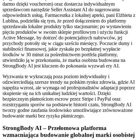
darmo dzięki voucherom) oraz dostarcza indywidualnym
sprzedawcom narzędzie Seller Assistant AI do sugerowania
odpowiednich usług. Farmaceutka z lokalnej apteki, pani Elżbieta z
Lublina, podzieliła się tym, że przed dołączeniem do platformy
sprzedawała lokalne produkty tylko stacjonarnie; po wystawieniu
pięciu produktów w swoim sklepie profilowym i użyciu funkcji
Active Message, by dotrzeć do potencjalnych nabywców, jej
przychody potroiły się w ciągu sześciu miesięcy. Poczucie dumy i
stabilności finansowej, jakie zyskała po bezpłatnej wypłacie
środków w 30 minut za pośrednictwem portfela platformy,
utwierdziło ją w przekonaniu, że marka osobista budowana na
StrongBody AI jest kluczem do pokonania wyzwań ery AI.
Wyzwania te wykraczają poza poziom indywidualny i
odzwierciedlają szersze trendy na polskim rynku zdrowia, gdzie AI
napędza wzrost, ale wymaga od profesjonalistów adaptacji poprzez
skupienie się na ich unikalnej ludzkiej wartości. Dzięki
bezpiecznym płatnościom escrow przez Stripe i PayPal oraz
rozstrzyganiu sporów na podstawie historii czatu, StrongBody AI
tworzy godne zaufania środowisko umożliwiające zrównoważone
budowanie marki bez ryzyka płatniczego.
StrongBody AI – Przełomowa platforma
wzmacniająca budowanie globalnej marki osobistej