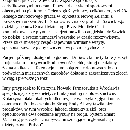
Zespołu Opieki. Dr Sawicki nawiązał współpracę z
certyfikowanymi trenerami fitness i dietetykami sportowymi
obecnymi na platformie. Jeden z głośnych przypadków dotyczył 28-
letniego zawodowego gracza w krykieta z Nowej Zelandii z
poważnym urazem ACL. Sportowiec znalazł profil dr. Sawickiego
dzięki systemowi Smart Matching. Przez MultiMe Chat
komunikowali się płynnie – pacjent mówił po angielsku, dr Sawicki
po polsku, a system tłumaczył wszystko w czasie rzeczywistym.
Przez kilka miesięcy zespół zapewniał wirtualne wizyty,
spersonalizowane plany ćwiczeń i wsparcie psychiczne.
Pacjent później udostępnił nagranie: „Dr Sawicki nie tylko wyleczył
moje kolano – przywrócił mi pewność siebie, której nie dałaby
żadna aplikacja”. To emocjonalne połączenie doprowadziło do
podwojenia miesięcznych zarobków doktora z zagranicznych zleceń
w ciągu pierwszego roku.
Inny przypadek to Katarzyna Nowak, farmaceutka z Wrocławia
specjalizująca się w dietetyce funkcjonalnej i ziołolecznictwie.
Katarzyna miała lokalnych klientów, ale walczyła z gigantami e-
commerce. Po dołączeniu do StrongBody AI wystawiła pięć
produktów, w tym wysokiej jakości ekstrakty z ziół, oraz
opublikowała dwa obszerne artykuły na blogu. System Smart
Matching połączył ją z nabywcami szukającymi „konsultacji
dietetycznych Polska”.