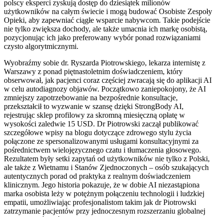
polscy eksperci zyskują dostęp do dziesiątek milionów
użytkowników na całym świecie i mogą budować Osobiste Zespoły
Opieki, aby zapewniać ciągłe wsparcie nabywcom. Takie podejście
nie tylko zwiększa dochody, ale także umacnia ich markę osobistą,
pozycjonując ich jako preferowany wybór ponad rozwiązaniami
czysto algorytmicznymi.
Wyobraźmy sobie dr. Ryszarda Piotrowskiego, lekarza internistę z
Warszawy z ponad piętnastoletnim doświadczeniem, który
obserwował, jak pacjenci coraz częściej zwracają się do aplikacji AI
w celu autodiagnozy objawów. Początkowo zaniepokojony, że AI
zmniejszy zapotrzebowanie na bezpośrednie konsultacje,
przekształcił to wyzwanie w szansę dzięki StrongBody AI,
rejestrując sklep profilowy za skromną miesięczną opłatę w
wysokości zaledwie 15 USD. Dr Piotrowski zaczął publikować
szczegółowe wpisy na blogu dotyczące zdrowego stylu życia
połączone ze spersonalizowanymi usługami konsultacyjnymi za
pośrednictwem wielojęzycznego czatu i tłumaczenia głosowego.
Rezultatem były setki zapytań od użytkowników nie tylko z Polski,
ale także z Wietnamu i Stanów Zjednoczonych – osób szukających
autentycznych porad od praktyka z realnym doświadczeniem
klinicznym. Jego historia pokazuje, że w dobie AI niezastąpiona
marka osobista leży w potężnym połączeniu technologii i ludzkiej
empatii, umożliwiając profesjonalistom takim jak dr Piotrowski
zatrzymanie pacjentów przy jednoczesnym rozszerzaniu globalnej