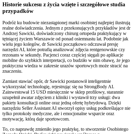
Historie sukcesu z życia wzięte i szczegółowe studia
przypadków
Podróż ku budowie niezastąpionej marki osobistej najlepiej ilustrują
realne doświadczenia. Jednym z przekonujących przykładów jest dr
Andrzej Sawicki, doświadczony chirurg ortopeda praktykujący w
tętniącej życiem Warszawie od ponad osiemnastu lat. Podobnie jak
wielu jego kolegów, dr Sawicki początkowo odczuwał presję
narzędzi AI, które potrafią analizować zdjęcia rentgenowskie czy
rezonans w sekundy. Pacjenci coraz częściej sięgali po aplikacje
mobilne do szybkich interpretacji, co budziło w nim obawę, że jego
praktyczna wiedza w zakresie urazów sportowych może stracić na
znaczeniu.
Zamiast stawiać opór, dr Sawicki postanowił inteligentnie
wykorzystać technologię, rejestrując się na StrongBody AI.
Zainwestował 15 USD miesięcznie w sklep profilowy, starannie
uzupełnił awatar zdjęciem z kliniki i wystawił trzy usługi: dwa
pakiety konsultacji online oraz jedną ofertę hybrydową. Dzięki
narzędziu Seller Assistant AI stworzył opisy usług podkreślające nie
tylko protokoły medyczne, ale i emocjonalne wsparcie oraz
motywację, którą daje sportowcom.
To, co naprawdę zmieniło jego praktykę, to stworzenie Osobistego