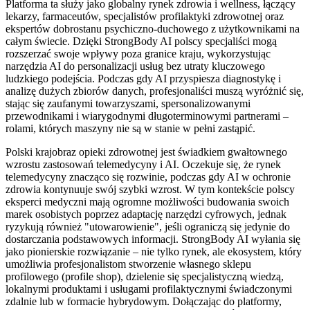
Platforma ta służy jako globalny rynek zdrowia i wellness, łączący
lekarzy, farmaceutów, specjalistów profilaktyki zdrowotnej oraz
ekspertów dobrostanu psychiczno-duchowego z użytkownikami na
całym świecie. Dzięki StrongBody AI polscy specjaliści mogą
rozszerzać swoje wpływy poza granice kraju, wykorzystując
narzędzia AI do personalizacji usług bez utraty kluczowego
ludzkiego podejścia. Podczas gdy AI przyspiesza diagnostykę i
analizę dużych zbiorów danych, profesjonaliści muszą wyróżnić się,
stając się zaufanymi towarzyszami, spersonalizowanymi
przewodnikami i wiarygodnymi długoterminowymi partnerami –
rolami, których maszyny nie są w stanie w pełni zastąpić.
Polski krajobraz opieki zdrowotnej jest świadkiem gwałtownego
wzrostu zastosowań telemedycyny i AI. Oczekuje się, że rynek
telemedycyny znacząco się rozwinie, podczas gdy AI w ochronie
zdrowia kontynuuje swój szybki wzrost. W tym kontekście polscy
eksperci medyczni mają ogromne możliwości budowania swoich
marek osobistych poprzez adaptację narzędzi cyfrowych, jednak
ryzykują również "utowarowienie", jeśli ograniczą się jedynie do
dostarczania podstawowych informacji. StrongBody AI wyłania się
jako pionierskie rozwiązanie – nie tylko rynek, ale ekosystem, który
umożliwia profesjonalistom stworzenie własnego sklepu
profilowego (profile shop), dzielenie się specjalistyczną wiedzą,
lokalnymi produktami i usługami profilaktycznymi świadczonymi
zdalnie lub w formacie hybrydowym. Dołączając do platformy,