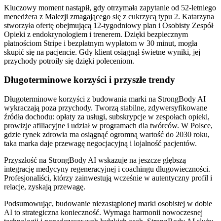
Kluczowy moment nastąpił, gdy otrzymała zapytanie od 52-letniego
menedżera z Malezji zmagającego się z cukrzycą typu 2. Katarzyna
stworzyła ofertę obejmującą 12-tygodniowy plan i Osobisty Zespół
Opieki z endokrynologiem i trenerem. Dzięki bezpiecznym
płatnościom Stripe i bezpłatnym wypłatom w 30 minut, mogła
skupić się na pacjencie. Gdy klient osiągnął świetne wyniki, jej
przychody potroiły się dzięki poleceniom.
Długoterminowe korzyści i przyszłe trendy
Długoterminowe korzyści z budowania marki na StrongBody AI
wykraczają poza przychody. Tworzą stabilne, zdywersyfikowane
źródła dochodu: opłaty za usługi, subskrypcje w zespołach opieki,
prowizje afiliacyjne i udział w programach dla twórców. W Polsce,
gdzie rynek zdrowia ma osiągnąć ogromną wartość do 2030 roku,
taka marka daje przewagę negocjacyjną i lojalność pacjentów.
Przyszłość na StrongBody AI wskazuje na jeszcze głębszą
integrację medycyny regeneracyjnej i coachingu długowieczności.
Profesjonaliści, którzy zainwestują wcześnie w autentyczny profil i
relacje, zyskają przewagę.
Podsumowując, budowanie niezastąpionej marki osobistej w dobie
AI to strategiczna konieczność. Wymaga harmonii nowoczesnej