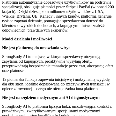
Platforma automatycznie dopasowuje użytkowników na podstawie
specjalizacji, obsługuje płatności przez Stripe i PayPal (w ponad 200
krajach). Dzięki dziesiątkom milionów użytkowników z USA,
Wielkiej Brytanii, UE, Kanady i innych krajów, platforma generuje
tysiące zapytań dziennie, pomagając sprzedawcom dotrzeć do
klientów o wysokich dochodach, a kupującym – łatwo znaleźć
odpowiednich, prawdziwych ekspertów.
Model działania i możliwości
Nie jest platformą do umawiania wizyt
StrongBody AI to miejsce, w którym sprzedawcy otrzymują
zapytania od kupujących, proaktywnie wysyłają oferty,
przeprowadzają bezpośrednie transakcje przez czat, akceptację ofert
oraz płatności.
Ta pionierska funkcja zapewnia inicjatywę i maksymalną wygodę
dla obu stron, idealnie dopasowaną do rzeczywistych transakcji w
opiece zdrowotnej – czego nie oferuje żadna inna platforma.
Nie jest narzędziem medycznym ani AI diagnostycznym
StrongBody AI to platforma łącząca ludzi, umożliwiająca kontakt z
prawdziwymi, zweryfikowanymi specjalistami medycznymi
posiadającymi ważne kwalifikacje i udokumentowane