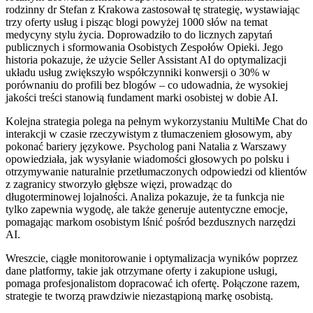
rodzinny dr Stefan z Krakowa zastosował tę strategię, wystawiając
trzy oferty usług i pisząc blogi powyżej 1000 słów na temat
medycyny stylu życia. Doprowadziło to do licznych zapytań
publicznych i sformowania Osobistych Zespołów Opieki. Jego
historia pokazuje, że użycie Seller Assistant AI do optymalizacji
układu usług zwiększyło współczynniki konwersji o 30% w
porównaniu do profili bez blogów – co udowadnia, że wysokiej
jakości treści stanowią fundament marki osobistej w dobie AI.
Kolejna strategia polega na pełnym wykorzystaniu MultiMe Chat do
interakcji w czasie rzeczywistym z tłumaczeniem głosowym, aby
pokonać bariery językowe. Psycholog pani Natalia z Warszawy
opowiedziała, jak wysyłanie wiadomości głosowych po polsku i
otrzymywanie naturalnie przetłumaczonych odpowiedzi od klientów
z zagranicy stworzyło głębsze więzi, prowadząc do
długoterminowej lojalności. Analiza pokazuje, że ta funkcja nie
tylko zapewnia wygodę, ale także generuje autentyczne emocje,
pomagając markom osobistym lśnić pośród bezdusznych narzędzi
AI.
Wreszcie, ciągłe monitorowanie i optymalizacja wyników poprzez
dane platformy, takie jak otrzymane oferty i zakupione usługi,
pomaga profesjonalistom dopracować ich ofertę. Połączone razem,
strategie te tworzą prawdziwie niezastąpioną markę osobistą.