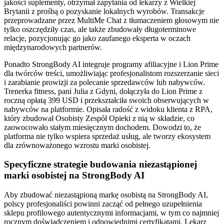
jakości suplementy, otrzymał zapytania od lekarzy z Wielkiej
Brytanii z prośbą o pozyskanie lokalnych wyrobów. Transakcje
przeprowadzane przez MultiMe Chat z tłumaczeniem głosowym nie
tylko oszczędziły czas, ale także zbudowały długoterminowe
relacje, pozycjonując go jako zaufanego eksperta w oczach
międzynarodowych partnerów.
Ponadto StrongBody AI integruje programy afiliacyjne i Lion Prime
dla twórców treści, umożliwiając profesjonalistom rozszerzanie sieci
i zarabianie prowizji za polecanie sprzedawców lub nabywców.
Trenerka fitness, pani Julia z Gdyni, dołączyła do Lion Prime z
roczną opłatą 399 USD i przekształciła swoich obserwujących w
nabywców na platformie. Opisała radość z widoku klienta z RPA,
który zbudował Osobisty Zespół Opieki z nią w składzie, co
zaowocowało stałym miesięcznym dochodem. Dowodzi to, że
platforma nie tylko wspiera sprzedaż usług, ale tworzy ekosystem
dla zrównoważonego wzrostu marki osobistej.
Specyficzne strategie budowania niezastąpionej
marki osobistej na StrongBody AI
Aby zbudować niezastąpioną markę osobistą na StrongBody AI,
polscy profesjonaliści powinni zacząć od pełnego uzupełnienia
sklepu profilowego autentycznymi informacjami, w tym co najmniej
rocznym doświadczeniem i odpowiednimi certyfikatami. Lekarz