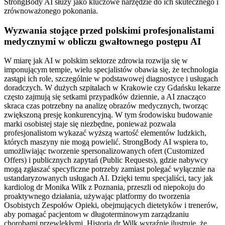
StrongBody AI służy jako kluczowe narzędzie do ich skutecznego i
zrównoważonego pokonania.
Wyzwania stojące przed polskimi profesjonalistami
medycznymi w obliczu gwałtownego postępu AI
W miarę jak AI w polskim sektorze zdrowia rozwija się w
imponującym tempie, wielu specjalistów obawia się, że technologia
zastąpi ich role, szczególnie w podstawowej diagnostyce i usługach
doradczych. W dużych szpitalach w Krakowie czy Gdańsku lekarze
często zajmują się setkami przypadków dziennie, a AI znacząco
skraca czas potrzebny na analizę obrazów medycznych, tworząc
zwiększoną presję konkurencyjną. W tym środowisku budowanie
marki osobistej staje się niezbędne, ponieważ pozwala
profesjonalistom wykazać wyższą wartość elementów ludzkich,
których maszyny nie mogą powielić. StrongBody AI wspiera to,
umożliwiając tworzenie spersonalizowanych ofert (Customized
Offers) i publicznych zapytań (Public Requests), gdzie nabywcy
mogą zgłaszać specyficzne potrzeby zamiast polegać wyłącznie na
ustandaryzowanych usługach AI. Dzięki temu specjaliści, tacy jak
kardiolog dr Monika Wilk z Poznania, przeszli od niepokoju do
proaktywnego działania, używając platformy do tworzenia
Osobistych Zespołów Opieki, obejmujących dietetyków i trenerów,
aby pomagać pacjentom w długoterminowym zarządzaniu
chorobami przewlekłymi. Historia dr Wilk wyraźnie ilustruje, że