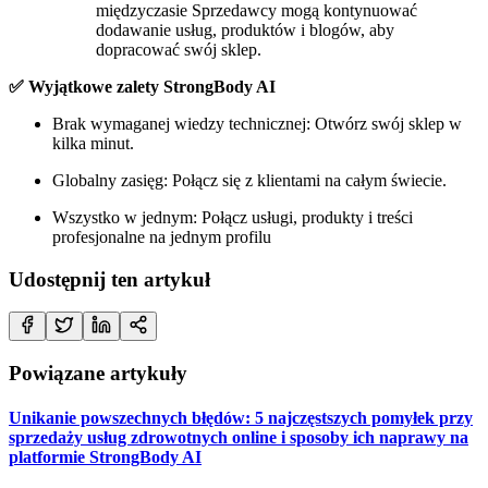
międzyczasie Sprzedawcy mogą kontynuować
dodawanie usług, produktów i blogów, aby
dopracować swój sklep.
✅ Wyjątkowe zalety StrongBody AI
Brak wymaganej wiedzy technicznej: Otwórz swój sklep w
kilka minut.
Globalny zasięg: Połącz się z klientami na całym świecie.
Wszystko w jednym: Połącz usługi, produkty i treści
profesjonalne na jednym profilu
Udostępnij ten artykuł
Powiązane artykuły
Unikanie powszechnych błędów: 5 najczęstszych pomyłek przy
sprzedaży usług zdrowotnych online i sposoby ich naprawy na
platformie StrongBody AI