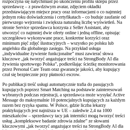
rozpoczyna się natychmiast po ukończeniu profilu sklepu przez
sprzedawcę – z prawdziwym avatar, zdjęciem okładki
przedstawiającym miejsce pracy oraz informacjami o co najmniej
jednym roku doświadczenia i certyfikatach – co buduje zaufanie od
pierwszego wejrzenia i zwiększa naturalną liczbę wyświetleń. Na
stronie Service sprzedawca korzysta z Seller Assistant, aby
utworzyć co najmniej dwie oferty online i jedną offline, opisując
szczegółowo wykonywane prace, konkretne korzyści oraz
minimum pięć zdjęć ilustracyjnych – wszystko po polsku lub
angielsku dla globalnego zasięgu. Na przykład usługa
„indywidualne żywienie funkcjonalne” musi zawierać słowa
kluczowe „jak tworzyć angażujące treści na StrongBody AI dla
żywienia sportowego Polska”, podkreślając ścieżkę monitorowania
przez Personal Care Team oraz gwarancje jakości, aby kupujący
czuł się bezpiecznie przy płatności escrow.
Po publikacji treść usługi automatycznie trafia do pasujących
kupujących poprzez Smart Matching na podstawie zainteresowań
wybranych podczas rejestracji, a sprzedawca może wysyłać Active
Message do maksymalnie 10 potencjalnych kupujących za każdym
razem bez ryzyka spamu. W Polsce, gdzie liczba lekarzy
praktykujących jest najniższa w UE – zaledwie 2,4 na 1000
mieszkańców – sprzedawcy tacy jak interniści mogą tworzyć treści
usług „kompleksowe badanie zdrowia zdalne” ze słowami
kluczowymi „jak tworzyć angażujące treści na StrongBody AI dla