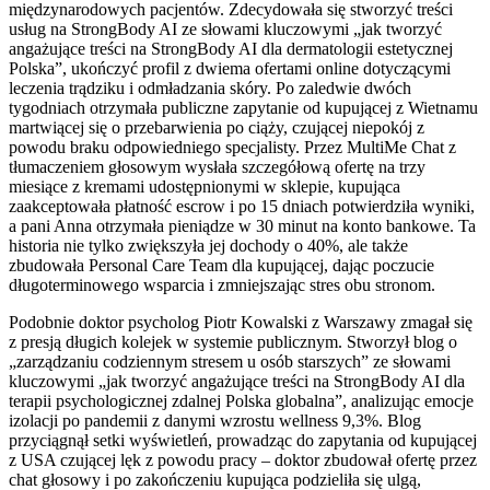
międzynarodowych pacjentów. Zdecydowała się stworzyć treści
usług na StrongBody AI ze słowami kluczowymi „jak tworzyć
angażujące treści na StrongBody AI dla dermatologii estetycznej
Polska”, ukończyć profil z dwiema ofertami online dotyczącymi
leczenia trądziku i odmładzania skóry. Po zaledwie dwóch
tygodniach otrzymała publiczne zapytanie od kupującej z Wietnamu
martwiącej się o przebarwienia po ciąży, czującej niepokój z
powodu braku odpowiedniego specjalisty. Przez MultiMe Chat z
tłumaczeniem głosowym wysłała szczegółową ofertę na trzy
miesiące z kremami udostępnionymi w sklepie, kupująca
zaakceptowała płatność escrow i po 15 dniach potwierdziła wyniki,
a pani Anna otrzymała pieniądze w 30 minut na konto bankowe. Ta
historia nie tylko zwiększyła jej dochody o 40%, ale także
zbudowała Personal Care Team dla kupującej, dając poczucie
długoterminowego wsparcia i zmniejszając stres obu stronom.
Podobnie doktor psycholog Piotr Kowalski z Warszawy zmagał się
z presją długich kolejek w systemie publicznym. Stworzył blog o
„zarządzaniu codziennym stresem u osób starszych” ze słowami
kluczowymi „jak tworzyć angażujące treści na StrongBody AI dla
terapii psychologicznej zdalnej Polska globalna”, analizując emocje
izolacji po pandemii z danymi wzrostu wellness 9,3%. Blog
przyciągnął setki wyświetleń, prowadząc do zapytania od kupującej
z USA czującej lęk z powodu pracy – doktor zbudował ofertę przez
chat głosowy i po zakończeniu kupująca podzieliła się ulgą,