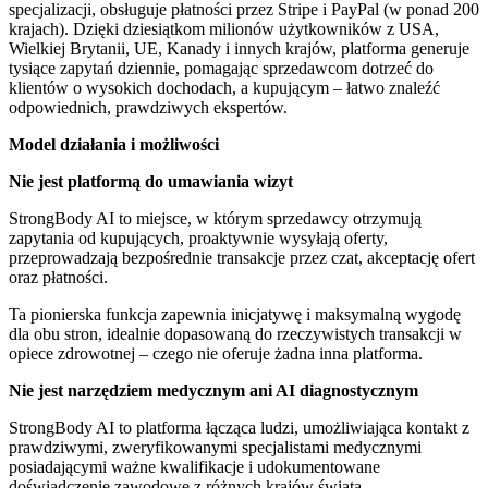
specjalizacji, obsługuje płatności przez Stripe i PayPal (w ponad 200
krajach). Dzięki dziesiątkom milionów użytkowników z USA,
Wielkiej Brytanii, UE, Kanady i innych krajów, platforma generuje
tysiące zapytań dziennie, pomagając sprzedawcom dotrzeć do
klientów o wysokich dochodach, a kupującym – łatwo znaleźć
odpowiednich, prawdziwych ekspertów.
Model działania i możliwości
Nie jest platformą do umawiania wizyt
StrongBody AI to miejsce, w którym sprzedawcy otrzymują
zapytania od kupujących, proaktywnie wysyłają oferty,
przeprowadzają bezpośrednie transakcje przez czat, akceptację ofert
oraz płatności.
Ta pionierska funkcja zapewnia inicjatywę i maksymalną wygodę
dla obu stron, idealnie dopasowaną do rzeczywistych transakcji w
opiece zdrowotnej – czego nie oferuje żadna inna platforma.
Nie jest narzędziem medycznym ani AI diagnostycznym
StrongBody AI to platforma łącząca ludzi, umożliwiająca kontakt z
prawdziwymi, zweryfikowanymi specjalistami medycznymi
posiadającymi ważne kwalifikacje i udokumentowane
doświadczenie zawodowe z różnych krajów świata.