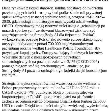
Dane rynkowe z Polski stanowią solidną podstawę do tworzenia
przekonujących treści – na przykład podkreślanie roli prywatnej
opieki zdrowotnej rosnącej stabilnie według prognoz PMR 2025–
2030, gdzie usługi ambulatoryjne mają wysoki udział według
OECD. Sprzedawcy mogą tworzyć treści usług o „rehabilitacji po
urazach sportowych” ze słowami kluczowymi „jak tworzyć
angażujące treści na StrongBody AI dla fizjoterapii Polska”,
wykorzystując pozycję Polski jako nowego europejskiego hubu
turystyki medycznej z ponad 700 000 międzynarodowymi
pacjentami rocznie według Healthcare Poland Foundation, aby
przyciągać kupujących z Europy szukających niższych kosztów.
Wplatanie danych o niezaspokojonych potrzebach
stomatologicznych na poziomie zaledwie 3,1% (OECD 2025)
pomaga blogom stać się przekonującymi, analizując, jak
StrongBody AI pozwala ominąć długie kolejki dzięki konsultacjom
zdalnym.
Strategia ta wykorzystuje również wzrost corporate wellness w
Polsce prognozowany na setki milionów USD do 2032 roku z
CAGR około 3–7%, publikując blogi o „treningu zdrowia
korporacyjnego z Polski”, łącząc z usługami na platformie i
zachęcając organizacje do programu Organization Partner za 6000
USD rocznie. Dzięki temu treści nie tylko zwiększają wyświetlenia,
ale idealnie pasują do globalnych trendów wspieranych przez