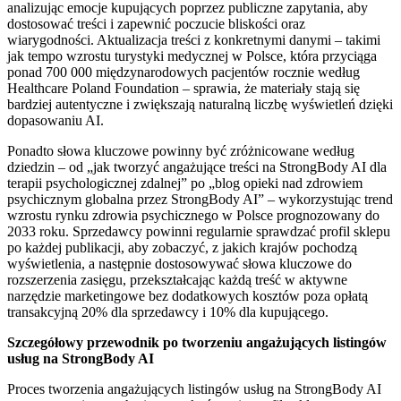
analizując emocje kupujących poprzez publiczne zapytania, aby
dostosować treści i zapewnić poczucie bliskości oraz
wiarygodności. Aktualizacja treści z konkretnymi danymi – takimi
jak tempo wzrostu turystyki medycznej w Polsce, która przyciąga
ponad 700 000 międzynarodowych pacjentów rocznie według
Healthcare Poland Foundation – sprawia, że materiały stają się
bardziej autentyczne i zwiększają naturalną liczbę wyświetleń dzięki
dopasowaniu AI.
Ponadto słowa kluczowe powinny być zróżnicowane według
dziedzin – od „jak tworzyć angażujące treści na StrongBody AI dla
terapii psychologicznej zdalnej” po „blog opieki nad zdrowiem
psychicznym globalna przez StrongBody AI” – wykorzystując trend
wzrostu rynku zdrowia psychicznego w Polsce prognozowany do
2033 roku. Sprzedawcy powinni regularnie sprawdzać profil sklepu
po każdej publikacji, aby zobaczyć, z jakich krajów pochodzą
wyświetlenia, a następnie dostosowywać słowa kluczowe do
rozszerzenia zasięgu, przekształcając każdą treść w aktywne
narzędzie marketingowe bez dodatkowych kosztów poza opłatą
transakcyjną 20% dla sprzedawcy i 10% dla kupującego.
Szczegółowy przewodnik po tworzeniu angażujących listingów
usług na StrongBody AI
Proces tworzenia angażujących listingów usług na StrongBody AI