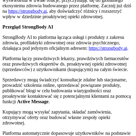
wyświetlenia w trwałe relacje, przyczyniając się do globalnego
ekosystemu zdrowia budowanego przez platformę. Zacznij już dziś
na
https://strongbody.ai
, aby doświadczyć różnicy i rozszerzyć
wpływ w dziedzinie proaktywnej opieki zdrowotnej.
Przegląd StrongBody AI
StrongBody AI to platforma łącząca usługi i produkty z zakresu
zdrowia, profilaktyki zdrowotnej oraz zdrowia psychicznego,
działająca pod jedynym oficjalnym adresem:
https://strongbody.ai
.
Platforma łączy prawdziwych lekarzy, prawdziwych farmaceutów
oraz prawdziwych ekspertów ds. proaktywnej opieki zdrowotnej
(sprzedawców) z użytkownikami (kupującymi) na całym świecie.
Sprzedawcy mogą świadczyć konsultacje zdalne lub stacjonarne,
prowadzić szkolenia online, sprzedawać powiązane produkty,
publikować blogi w celu budowania wiarygodności oraz
proaktywnie kontaktować się z potencjalnymi klientami za pomocą
funkcji
Active Message
.
Kupujący mogą wysyłać zapytania, składać zamówienia,
otrzymywać oferty oraz budować własne zespoły opieki
zdrowotnej.
Platforma automatycznie dopasowuje użytkowników na podstawie