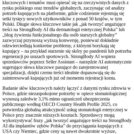
kluczowych i tematów musi opierać się na rzeczywistych danych z
rynku polskiego oraz trendów globalnych, zaczynając od analizy
potrzeb kupujących na platformie, gdzie codziennie rejestrują się
setki tysięcy nowych użytkowników z ponad 50 krajów, w tym
Polski. Długie słowa kluczowe takie jak „jak tworzyć angażujące
treści na StrongBody AI dla dermatologii estetycznej Polska” lub
„blog żywienia funkcjonalnego dla osób starszych globalny”
zazwyczaj przynoszą wyższą konwersję, ponieważ dokładnie
odzwierciedlają konkretne problemy, z którymi borykają się
kupujący – na przykład starzenie się skóry po pandemii lub potrzeba
regeneracji po urazach sportowych. StrongBody AI wspiera
sprzedawców poprzez Seller Assistant – narzędzie AI automatycznie
sugerujące słowa kluczowe pasujące do zarejestrowanej
specjalizacji, dzięki czemu treści idealnie dopasowują się do
zainteresowań kupujących już od momentu rejestracji konta.
Badanie słów kluczowych należy łączyć z danymi rynku zdrowia w
Polsce, gdzie niezaspokojone potrzeby w opiece stomatologicznej
wynoszą zaledwie 3,1% mimo ograniczeń ubezpieczenia
publicznego według OECD Country Health Profile 2025, co
potwierdza globalną atrakcyjność usług stomatologii estetycznej w
Polsce przy znacznie niższych kosztach. Sprzedawcy mogą
wykorzystywać frazy „jak tworzyć angażujące treści na StrongBody
AI dla implantów zębów Polska” do przyciągania kupujących z
USA czy Niemiec, gdzie ceny są nawet dwukrotnie wyższe,