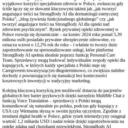
wyjątkowe korzyści specjalistom zdrowia w Polsce, zwłaszcza gdy
ściśle łączy się ze słowami kluczowymi takimi jak „jak tworzyć
angażujące treści na StrongBody AI dla dermatologii estetycznej
Polska”, „blog żywienia funkcjonalnego globalnego” czy „jak
tworzyć angażujące treści na StrongBody AI dla opieki nad
zdrowiem psychicznym”. Rynek prywatnej opieki zdrowotnej w
Polsce rozwija się dynamicznie – na koniec 2024 roku ponad 5,39
miliona osób posiadało prywatne ubezpieczenie zdrowotne, co
oznacza wzrost o 12,2% rok do roku – i właśnie to tworzy duże
zapotrzebowanie na spersonalizowane usługi, które platforma
StrongBody AI spełnia idealnie poprzez funkcję Personal Care
Team. Sprzedawcy mogą budować indywidualne zespoły opieki dla
kupujących, w których każdy specjalista z Polski staje się
Caregiverem towarzyszącym długoterminowo, co zwiększa stabilne
dochody z powtarzających się transakcji bez konieczności
kosztownych inwestycji w tradycyjny marketing.
Kolejną kluczową korzyścią jest możliwość dotarcia do pacjentów
globalnych bez barier językowych dzięki narzędziu MultiMe Chat z
funkcją Voice Translation – sprzedawcy z Polski mogą
komunikować się naturalnie po polsku, podczas gdy kupujący z
USA czy Wietnamu słyszą w swoim języku ojczystym. Zgodnie z
trendami digital health w Polsce, gdzie rynek telemedycyny osiągnął
wartość 1,2 miliarda USD i nadal rośnie dzięki zapotrzebowaniu na
opiekę zdalną nad chorobami przewlekłymi, StrongBody AI