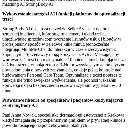
matching AI StrongBody AI.
Wykorzystanie narzędzi AI i funkcji platformy do optymalizacji
treści
StrongBody AI dostarcza narzędzie Seller Assistant oparte na
sztucznej inteligencji, które sugeruje tematy i układ treści,
umożliwiając sprzedawcom tworzenie listingów usług i blogów w
profesjonalny sposób w zaledwie kilka minut, jednocześnie
integrując MultiMe Chat do interakcji w czasie rzeczywistym z
kupującymi. Sprzedawcy mogą korzystać z Active Message, aby
wprowadzać treści do maksymalnie 10 potencjalnych kupujących za
każdym razem, w połączeniu z B-Notor wysyłającym automatyczne
powiadomienia o nowych zapytaniach, co daje pełną kontrolę nad
budowaniem Personal Care Team. Optymalizacja treści poprzez te
funkcje nie tylko zwiększa wyświetlenia, ale podnosi wskaźnik
konwersji dzięki bezpiecznemu escrow i szybkim wypłatom w 30
minut.
Prawdziwe historie od specjalistów i pacjentów korzystających
ze StrongBody AI
Pani Anna Nowak, specjalistka dermatologii estetycznej z Krakowa,
kiedyś zmagała się z przepełnionym grafikiem w prywatnej klinice z
powodu rosnącego zapotrzebowania lokalnych i