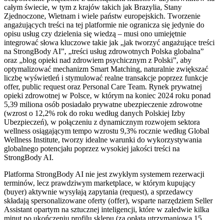
całym świecie, w tym z krajów takich jak Brazylia, Stany
Zjednoczone, Wietnam i wiele państw europejskich. Tworzenie
angażujących treści na tej platformie nie ogranicza się jedynie do
opisu usług czy dzielenia się wiedzą – musi ono umiejętnie
integrować słowa kluczowe takie jak „jak tworzyć angażujące treści
na StrongBody AI”, „treści usług zdrowotnych Polska globalna”
oraz „blog opieki nad zdrowiem psychicznym z Polski”, aby
optymalizować mechanizm Smart Matching, naturalnie zwiększać
liczbę wyświetleń i stymulować realne transakcje poprzez funkcje
offer, public request oraz Personal Care Team. Rynek prywatnej
opieki zdrowotnej w Polsce, w którym na koniec 2024 roku ponad
5,39 miliona osób posiadało prywatne ubezpieczenie zdrowotne
(wzrost o 12,2% rok do roku według danych Polskiej Izby
Ubezpieczeń), w połączeniu z dynamicznym rozwojem sektora
wellness osiągającym tempo wzrostu 9,3% rocznie według Global
Wellness Institute, tworzy idealne warunki do wykorzystywania
globalnego potencjału poprzez wysokiej jakości treści na
StrongBody AI.
Platforma StrongBody AI nie jest zwykłym systemem rezerwacji
terminów, lecz prawdziwym marketplace, w którym kupujący
(buyer) aktywnie wysyłają zapytania (request), a sprzedawcy
składają spersonalizowane oferty (offer), wsparte narzędziem Seller
Assistant opartym na sztucznej inteligencji, które w zaledwie kilka
minut po ukończeniu profilu sklepu (za opłatą utrzymaniową 15