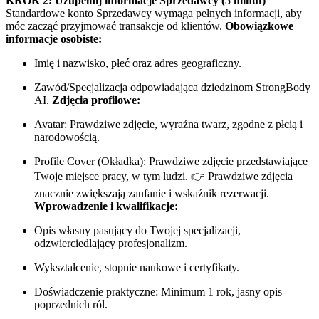
KROK 2: Uzupełnij informacje Sprzedawcy (5 minut)
Standardowe konto Sprzedawcy wymaga pełnych informacji, aby
móc zacząć przyjmować transakcje od klientów.
Obowiązkowe
informacje osobiste:
Imię i nazwisko, płeć oraz adres geograficzny.
Zawód/Specjalizacja odpowiadająca dziedzinom StrongBody
AI.
Zdjęcia profilowe:
Avatar: Prawdziwe zdjęcie, wyraźna twarz, zgodne z płcią i
narodowością.
Profile Cover (Okładka): Prawdziwe zdjęcie przedstawiające
Twoje miejsce pracy, w tym ludzi. 👉 Prawdziwe zdjęcia
znacznie zwiększają zaufanie i wskaźnik rezerwacji.
Wprowadzenie i kwalifikacje:
Opis własny pasujący do Twojej specjalizacji,
odzwierciedlający profesjonalizm.
Wykształcenie, stopnie naukowe i certyfikaty.
Doświadczenie praktyczne: Minimum 1 rok, jasny opis
poprzednich ról.