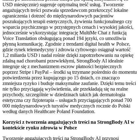
USD miesięcznie) sugeruje optymalną treść usług. Tworzenie
angażujących treści pozwala sprzedawcom przekroczyć lokalne
ograniczenia i dotrzeć do międzynarodowych pacjentów
poszukujących terapii estetycznych, żywienia funkcjonalnego czy
wsparcia psychicznego w przystępnych cenach i wysokiej jakości,
jednocześnie wykorzystując integrację MultiMe Chat z funkcją
Voice Translation obsługującą ponad 194 języki, co umożliwia
płynną komunikację. Zgodnie z trendami digital health w Polsce,
gdzie rynek telemedycyny i zdrowia cyfrowego osiągnął wartość
1,2 miliarda USD i nadal rośnie dzięki zapotrzebowaniu na opiekę
zdalną nad chorobami przewlekłymi, StrongBody AI idealnie
integruje się z mechanizmem escrow płatności bezpiecznych
poprzez Stripe i PayPal – środki są trzymane pośrednio do momentu
potwierdzenia przez kupującego po 15 dniach, co znacząco
zmniejsza ryzyko i buduje maksymalne zaufanie. Dzięki temu treści
nie tylko przyciągają wyświetlenia, ale przekładają się na realne
przychody, szczególnie w dziedzinach takich jak dermatologia
estetyczna czy fizjoterapia – usługach przyciągających ponad 700
000 międzynarodowych turystów medycznych rocznie do Polski
według danych Healthcare Poland Foundation.
Korzyści z tworzenia angażujących treści na StrongBody AI w
kontekście rynku zdrowia w Polsce
Tworzenie angażujących treści na StrongBody AI przynosi