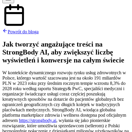
Powrót do bloga
Jak tworzyć angażujące treści na
StrongBody AI, aby zwiększyć liczbę
wyświetleń i konwersje na całym świecie
W kontekście dynamicznego rozwoju rynku usług zdrowotnych w
Polsce, którego wartość szacowana jest na około 191 miliardów
PLN w 2023 roku przy średnim rocznym tempie wzrostu 8,3% do
2028 roku według raportu Strategy& PwC, specjaliści medyczni i
organizacje świadczące usługi coraz częściej poszukują
kreatywnych sposobów na dotarcie do pacjentów globalnych bez
ograniczeń geograficznych czy długich kolejek w tradycyjnych
placówkach medycznych. StrongBody AI, wiodąca globalna
platforma marketplace zdrowia i wellness dostępna pod oficjalnym
adresem
https://strongbody.ai
, wyłania się jako pionierskie
rozwiązanie, które umożliwia sprzedawcom (sellerom) z Polski
bezpośrednie połączenie z dziesiątkami milionów użytkowników na