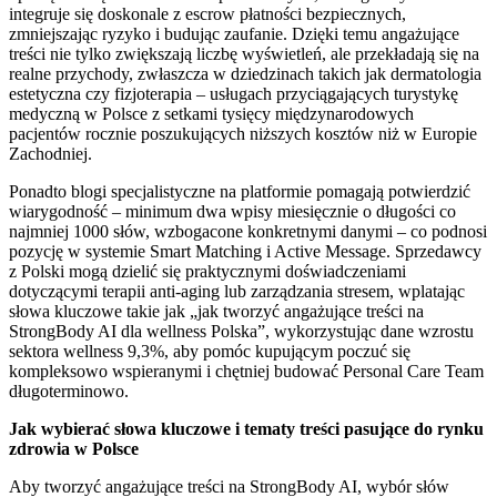
integruje się doskonale z escrow płatności bezpiecznych,
zmniejszając ryzyko i budując zaufanie. Dzięki temu angażujące
treści nie tylko zwiększają liczbę wyświetleń, ale przekładają się na
realne przychody, zwłaszcza w dziedzinach takich jak dermatologia
estetyczna czy fizjoterapia – usługach przyciągających turystykę
medyczną w Polsce z setkami tysięcy międzynarodowych
pacjentów rocznie poszukujących niższych kosztów niż w Europie
Zachodniej.
Ponadto blogi specjalistyczne na platformie pomagają potwierdzić
wiarygodność – minimum dwa wpisy miesięcznie o długości co
najmniej 1000 słów, wzbogacone konkretnymi danymi – co podnosi
pozycję w systemie Smart Matching i Active Message. Sprzedawcy
z Polski mogą dzielić się praktycznymi doświadczeniami
dotyczącymi terapii anti-aging lub zarządzania stresem, wplatając
słowa kluczowe takie jak „jak tworzyć angażujące treści na
StrongBody AI dla wellness Polska”, wykorzystując dane wzrostu
sektora wellness 9,3%, aby pomóc kupującym poczuć się
kompleksowo wspieranymi i chętniej budować Personal Care Team
długoterminowo.
Jak wybierać słowa kluczowe i tematy treści pasujące do rynku
zdrowia w Polsce
Aby tworzyć angażujące treści na StrongBody AI, wybór słów