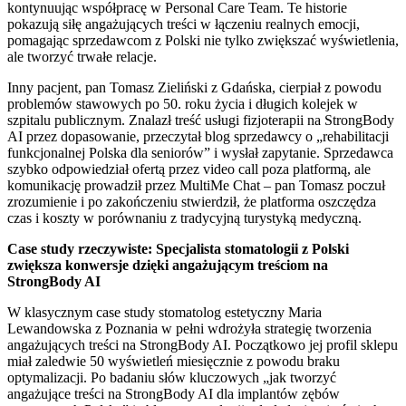
kontynuując współpracę w Personal Care Team. Te historie
pokazują siłę angażujących treści w łączeniu realnych emocji,
pomagając sprzedawcom z Polski nie tylko zwiększać wyświetlenia,
ale tworzyć trwałe relacje.
Inny pacjent, pan Tomasz Zieliński z Gdańska, cierpiał z powodu
problemów stawowych po 50. roku życia i długich kolejek w
szpitalu publicznym. Znalazł treść usługi fizjoterapii na StrongBody
AI przez dopasowanie, przeczytał blog sprzedawcy o „rehabilitacji
funkcjonalnej Polska dla seniorów” i wysłał zapytanie. Sprzedawca
szybko odpowiedział ofertą przez video call poza platformą, ale
komunikację prowadził przez MultiMe Chat – pan Tomasz poczuł
zrozumienie i po zakończeniu stwierdził, że platforma oszczędza
czas i koszty w porównaniu z tradycyjną turystyką medyczną.
Case study rzeczywiste: Specjalista stomatologii z Polski
zwiększa konwersje dzięki angażującym treściom na
StrongBody AI
W klasycznym case study stomatolog estetyczny Maria
Lewandowska z Poznania w pełni wdrożyła strategię tworzenia
angażujących treści na StrongBody AI. Początkowo jej profil sklepu
miał zaledwie 50 wyświetleń miesięcznie z powodu braku
optymalizacji. Po badaniu słów kluczowych „jak tworzyć
angażujące treści na StrongBody AI dla implantów zębów