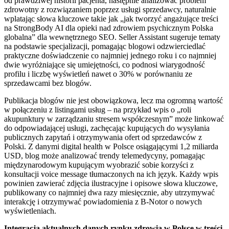
od prawdziwej historii pacjenta, następnie analizować problem
zdrowotny z rozwiązaniem poprzez usługi sprzedawcy, naturalnie
wplatając słowa kluczowe takie jak „jak tworzyć angażujące treści
na StrongBody AI dla opieki nad zdrowiem psychicznym Polska
globalna” dla wewnętrznego SEO. Seller Assistant sugeruje tematy
na podstawie specjalizacji, pomagając blogowi odzwierciedlać
praktyczne doświadczenie co najmniej jednego roku i co najmniej
dwie wyróżniające się umiejętności, co podnosi wiarygodność
profilu i liczbę wyświetleń nawet o 30% w porównaniu ze
sprzedawcami bez blogów.
Publikacja blogów nie jest obowiązkowa, lecz ma ogromną wartość
w połączeniu z listingami usług – na przykład wpis o „roli
akupunktury w zarządzaniu stresem współczesnym” może linkować
do odpowiadającej usługi, zachęcając kupujących do wysyłania
publicznych zapytań i otrzymywania ofert od sprzedawców z
Polski. Z danymi digital health w Polsce osiągającymi 1,2 miliarda
USD, blog może analizować trendy telemedycyny, pomagając
międzynarodowym kupującym wyobrazić sobie korzyści z
konsultacji voice message tłumaczonych na ich język. Każdy wpis
powinien zawierać zdjęcia ilustracyjne i opisowe słowa kluczowe,
publikowany co najmniej dwa razy miesięcznie, aby utrzymywać
interakcję i otrzymywać powiadomienia z B-Notor o nowych
wyświetleniach.
Integracja aktualnych danych rynku zdrowia w Polsce w treści