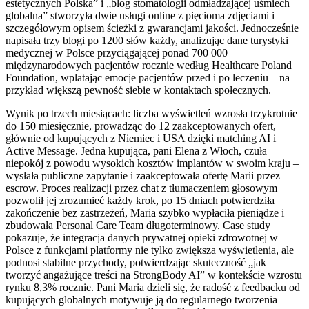
estetycznych Polska” i „blog stomatologii odmładzającej uśmiech
globalna” stworzyła dwie usługi online z pięcioma zdjęciami i
szczegółowym opisem ścieżki z gwarancjami jakości. Jednocześnie
napisała trzy blogi po 1200 słów każdy, analizując dane turystyki
medycznej w Polsce przyciągającej ponad 700 000
międzynarodowych pacjentów rocznie według Healthcare Poland
Foundation, wplatając emocje pacjentów przed i po leczeniu – na
przykład większą pewność siebie w kontaktach społecznych.
Wynik po trzech miesiącach: liczba wyświetleń wzrosła trzykrotnie
do 150 miesięcznie, prowadząc do 12 zaakceptowanych ofert,
głównie od kupujących z Niemiec i USA dzięki matching AI i
Active Message. Jedna kupująca, pani Elena z Włoch, czuła
niepokój z powodu wysokich kosztów implantów w swoim kraju –
wysłała publiczne zapytanie i zaakceptowała ofertę Marii przez
escrow. Proces realizacji przez chat z tłumaczeniem głosowym
pozwolił jej zrozumieć każdy krok, po 15 dniach potwierdziła
zakończenie bez zastrzeżeń, Maria szybko wypłaciła pieniądze i
zbudowała Personal Care Team długoterminowy. Case study
pokazuje, że integracja danych prywatnej opieki zdrowotnej w
Polsce z funkcjami platformy nie tylko zwiększa wyświetlenia, ale
podnosi stabilne przychody, potwierdzając skuteczność „jak
tworzyć angażujące treści na StrongBody AI” w kontekście wzrostu
rynku 8,3% rocznie. Pani Maria dzieli się, że radość z feedbacku od
kupujących globalnych motywuje ją do regularnego tworzenia