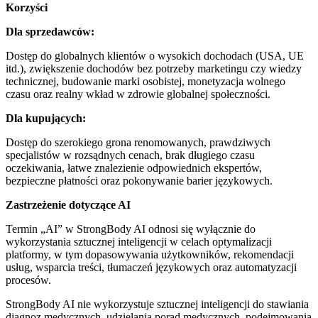
Korzyści
Dla sprzedawców:
Dostęp do globalnych klientów o wysokich dochodach (USA, UE
itd.), zwiększenie dochodów bez potrzeby marketingu czy wiedzy
technicznej, budowanie marki osobistej, monetyzacja wolnego
czasu oraz realny wkład w zdrowie globalnej społeczności.
Dla kupujących:
Dostęp do szerokiego grona renomowanych, prawdziwych
specjalistów w rozsądnych cenach, brak długiego czasu
oczekiwania, łatwe znalezienie odpowiednich ekspertów,
bezpieczne płatności oraz pokonywanie barier językowych.
Zastrzeżenie dotyczące AI
Termin „AI” w StrongBody AI odnosi się wyłącznie do
wykorzystania sztucznej inteligencji w celach optymalizacji
platformy, w tym dopasowywania użytkowników, rekomendacji
usług, wsparcia treści, tłumaczeń językowych oraz automatyzacji
procesów.
StrongBody AI nie wykorzystuje sztucznej inteligencji do stawiania
diagnoz medycznych, udzielania porad medycznych, podejmowania