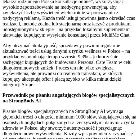
lekarza rodzinnego Polska konsultacje online”, wykorzystując
wysokie zapotrzebowanie na medycynę prewencyjną, aby
zwiększyć liczbę wyświetleń wielokrotnie w porównaniu z
tradycyjną reklamą. Każda treść usługi powinna jasno określać czas
realizacji, metodę zdalną lub stacjonarną oraz łączyć z produktami
udostępnionymi w sklepie – na przykład lokalnymi suplementami –
ułatwiając kupującym wysyłanie konsultacji przez MultiMe Chat.
Aby utrzymać atrakcyjność, sprzedawcy powinni regularnie
aktualizować treści usług danymi z rynku wellness w Polsce – na
przykład wspominając tempo wzrostu 9,3% – jednocześnie
zachęcając kupujących do budowania Personal Care Team w celu
długoterminowych zniżek. Proces ten nie tylko zwiększa
wyświetlenia, ale prowadzi do realnych transakcji, w których
kupujący akceptują offer i płacą szybko w kilka minut dzięki
integracji Stripe.
Przewodnik po pisaniu angażujących blogów specjalistycznych
na StrongBody AI
Pisanie blogów specjalistycznych na StrongBody AI wymaga
głębokich treści o długości minimum 1000 słów, skupiających się na
osobistych poglądach połączonych z rzeczywistymi danymi z rynku
zdrowia w Polsce, aby stworzyć autentyczność i przyciągnąć
długoterminowe wyświetlenia. Każdy wpis powinien zaczynać się