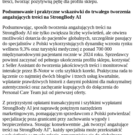
treści, tworząc pozytywną pętlę dla profilu sklepu.
Podsumowanie i praktyczne wskazówki do trwałego tworzenia
angażujących treści na StrongBody AI
Podsumowując, sposób tworzenia angażujących treści na
StrongBody AI nie tylko zwiększa liczbę wyświetleń, ale otwiera
możliwości dotarcia do pacjentów globalnych, szczególnie pasujący
do specjalistów z Polski wykorzystujących dynamikę wzrostu rynku
wellness 9,3% oraz turystyki medycznej z ponad 700 000
międzynarodowymi pacjentami rocznie w 2024 roku. Sprzedawcy
powinni zaczynać od pełnego ukończenia profilu sklepu, korzystać
z Seller Assistant do tworzenia jakościowych treści i monitorować
interakcje przez B-Notor w celu szybkich korekt. Praktyczna rada to
łączenie co najmniej dwóch blogów i trzech usług kwartalnie,
wplatanie prawdziwych historii z danymi polskimi dla maksymalnej
autentyczności oraz zachęcanie kupujących do dołączenia do
Personal Care Team już od pierwszej oferty.
Z przejrzystymi opłatami transakcyjnymi i szybkimi wypłatami
StrongBody AI jest naprawdę potężnym narzędziem
marketingowym, pomagającym sprzedawcom z Polski potwierdzać
specjalizację poza granicami przy zachowaniu wygody i
bezpieczeństwa. Stosując konsekwentnie „jak tworzyć angażujące
treści na StrongBody AI”, każdy specjalista może przekształcić