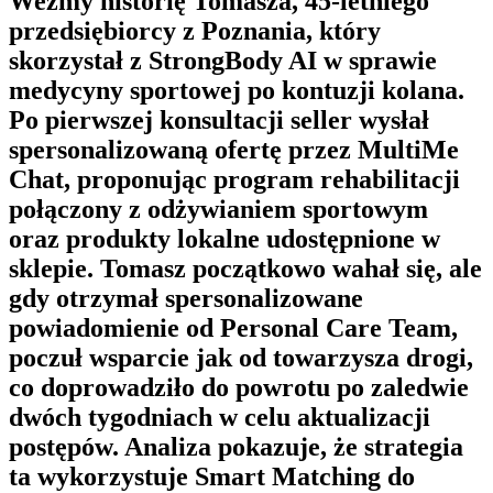
Weźmy historię Tomasza, 45-letniego
przedsiębiorcy z Poznania, który
skorzystał z
StrongBody AI
w sprawie
medycyny sportowej po kontuzji kolana.
Po pierwszej konsultacji seller wysłał
spersonalizowaną ofertę przez
MultiMe
Chat
, proponując program rehabilitacji
połączony z odżywianiem sportowym
oraz produkty lokalne udostępnione w
sklepie. Tomasz początkowo wahał się, ale
gdy otrzymał spersonalizowane
powiadomienie od
Personal Care Team
,
poczuł wsparcie jak od towarzysza drogi,
co doprowadziło do powrotu po zaledwie
dwóch tygodniach w celu aktualizacji
postępów. Analiza pokazuje, że strategia
ta wykorzystuje
Smart Matching
do