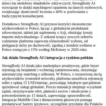
dzieci ma niedobory składników odżywczych; StrongBody AI
rozwiązuje to dzięki matchingowi opartemu na danych osobowych,
zwiększając skuteczność leczenia o 40% w porównaniu z
tradycyjnymi konsultacjami.
Dodatkowo StrongBody AI przynosi korzyści ekonomiczne
użytkownikom w Polsce, łącząc z globalnymi produktami
zdrowotnymi, takimi jak suplementy z Azji, obniżając koszty
importu indywidualnego. Z setkami tysięcy nowych sellerów
codziennie platforma zapewnia różnorodność wyboru, od
pielęgnacji skóry po duchowość, zgodną z trendem wellness w
Polsce rosnącym o 15% według McKinsey w 2026 roku.
Jak działa StrongBody AI i integracja z rynkiem polskim
StrongBody AI działa jako marketplace proaktywny, gdzie buyer
rejestrują się bezpłatnie i wybierają zainteresowania, otrzymując
automatyczny matching z sellerami. W Polsce, z rozszerzoną siecią
użytkowników (extended network), platforma umożliwia rejestrację
seller z opłatą 15 USD/miesiąc, pozwalając lokalnym specjalistom
sprzedawać usługi globalnie. Proces transakcji obejmuje wysyłanie
żądań, otrzymywanie ofert, płatności escrow i ukończenie z
potwierdzeniem po 15 dniach, zapewniając sprawiedliwość.
Integracja MultiMe Chat z tłumaczeniem głosowym pomaga
przełamywać bariery językowe, szczególnie przydatne dla Polaków