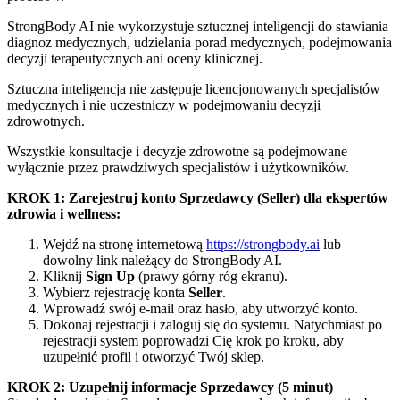
StrongBody AI nie wykorzystuje sztucznej inteligencji do stawiania
diagnoz medycznych, udzielania porad medycznych, podejmowania
decyzji terapeutycznych ani oceny klinicznej.
Sztuczna inteligencja nie zastępuje licencjonowanych specjalistów
medycznych i nie uczestniczy w podejmowaniu decyzji
zdrowotnych.
Wszystkie konsultacje i decyzje zdrowotne są podejmowane
wyłącznie przez prawdziwych specjalistów i użytkowników.
KROK 1: Zarejestruj konto Sprzedawcy (Seller) dla ekspertów
zdrowia i wellness:
Wejdź na stronę internetową
https://strongbody.ai
lub
dowolny link należący do StrongBody AI.
Kliknij
Sign Up
(prawy górny róg ekranu).
Wybierz rejestrację konta
Seller
.
Wprowadź swój e-mail oraz hasło, aby utworzyć konto.
Dokonaj rejestracji i zaloguj się do systemu. Natychmiast po
rejestracji system poprowadzi Cię krok po kroku, aby
uzupełnić profil i otworzyć Twój sklep.
KROK 2: Uzupełnij informacje Sprzedawcy (5 minut)