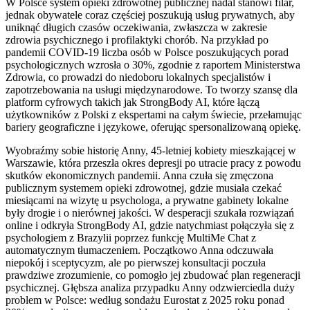
W Polsce system opieki zdrowotnej publicznej nadal stanowi filar,
jednak obywatele coraz częściej poszukują usług prywatnych, aby
uniknąć długich czasów oczekiwania, zwłaszcza w zakresie
zdrowia psychicznego i profilaktyki chorób. Na przykład po
pandemii COVID-19 liczba osób w Polsce poszukujących porad
psychologicznych wzrosła o 30%, zgodnie z raportem Ministerstwa
Zdrowia, co prowadzi do niedoboru lokalnych specjalistów i
zapotrzebowania na usługi międzynarodowe. To tworzy szansę dla
platform cyfrowych takich jak StrongBody AI, które łączą
użytkowników z Polski z ekspertami na całym świecie, przełamując
bariery geograficzne i językowe, oferując spersonalizowaną opiekę.
Wyobraźmy sobie historię Anny, 45-letniej kobiety mieszkającej w
Warszawie, która przeszła okres depresji po utracie pracy z powodu
skutków ekonomicznych pandemii. Anna czuła się zmęczona
publicznym systemem opieki zdrowotnej, gdzie musiała czekać
miesiącami na wizytę u psychologa, a prywatne gabinety lokalne
były drogie i o nierównej jakości. W desperacji szukała rozwiązań
online i odkryła StrongBody AI, gdzie natychmiast połączyła się z
psychologiem z Brazylii poprzez funkcję MultiMe Chat z
automatycznym tłumaczeniem. Początkowo Anna odczuwała
niepokój i sceptycyzm, ale po pierwszej konsultacji poczuła
prawdziwe zrozumienie, co pomogło jej zbudować plan regeneracji
psychicznej. Głębsza analiza przypadku Anny odzwierciedla duży
problem w Polsce: według sondażu Eurostat z 2025 roku ponad