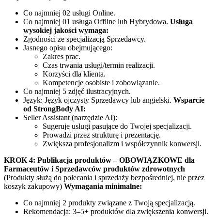
Co najmniej 02 usługi Online.
Co najmniej 01 usługa Offline lub Hybrydowa.
Usługa
wysokiej jakości wymaga:
Zgodności ze specjalizacją Sprzedawcy.
Jasnego opisu obejmującego:
Zakres prac.
Czas trwania usługi/termin realizacji.
Korzyści dla klienta.
Kompetencje osobiste i zobowiązanie.
Co najmniej 5 zdjęć ilustracyjnych.
Język: Język ojczysty Sprzedawcy lub angielski.
Wsparcie
od StrongBody AI:
Seller Assistant (narzędzie AI):
Sugeruje usługi pasujące do Twojej specjalizacji.
Prowadzi przez strukturę i prezentację.
Zwiększa profesjonalizm i współczynnik konwersji.
KROK 4: Publikacja produktów – OBOWIĄZKOWE dla
Farmaceutów i Sprzedawców produktów zdrowotnych
(Produkty służą do polecania i sprzedaży bezpośredniej, nie przez
koszyk zakupowy)
Wymagania minimalne:
Co najmniej 2 produkty związane z Twoją specjalizacją.
Rekomendacja: 3–5+ produktów dla zwiększenia konwersji.