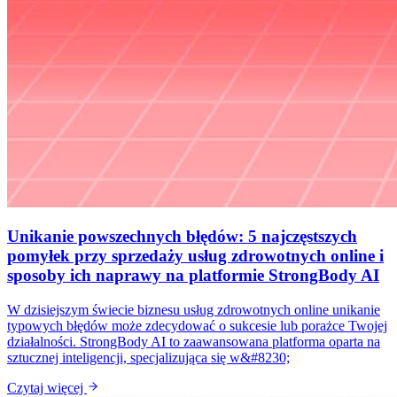
Unikanie powszechnych błędów: 5 najczęstszych
pomyłek przy sprzedaży usług zdrowotnych online i
sposoby ich naprawy na platformie StrongBody AI
W dzisiejszym świecie biznesu usług zdrowotnych online unikanie
typowych błędów może zdecydować o sukcesie lub porażce Twojej
działalności. StrongBody AI to zaawansowana platforma oparta na
sztucznej inteligencji, specjalizująca się w&#8230;
Czytaj więcej