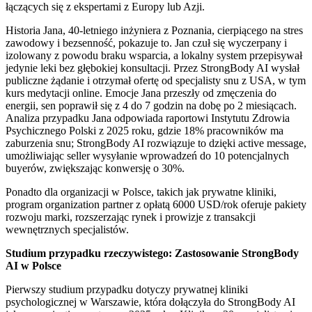
łączących się z ekspertami z Europy lub Azji.
Historia Jana, 40-letniego inżyniera z Poznania, cierpiącego na stres
zawodowy i bezsenność, pokazuje to. Jan czuł się wyczerpany i
izolowany z powodu braku wsparcia, a lokalny system przepisywał
jedynie leki bez głębokiej konsultacji. Przez StrongBody AI wysłał
publiczne żądanie i otrzymał ofertę od specjalisty snu z USA, w tym
kurs medytacji online. Emocje Jana przeszły od zmęczenia do
energii, sen poprawił się z 4 do 7 godzin na dobę po 2 miesiącach.
Analiza przypadku Jana odpowiada raportowi Instytutu Zdrowia
Psychicznego Polski z 2025 roku, gdzie 18% pracowników ma
zaburzenia snu; StrongBody AI rozwiązuje to dzięki active message,
umożliwiając seller wysyłanie wprowadzeń do 10 potencjalnych
buyerów, zwiększając konwersję o 30%.
Ponadto dla organizacji w Polsce, takich jak prywatne kliniki,
program organization partner z opłatą 6000 USD/rok oferuje pakiety
rozwoju marki, rozszerzając rynek i prowizje z transakcji
wewnętrznych specjalistów.
Studium przypadku rzeczywistego: Zastosowanie StrongBody
AI w Polsce
Pierwszy studium przypadku dotyczy prywatnej kliniki
psychologicznej w Warszawie, która dołączyła do StrongBody AI