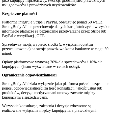
jako kupujący i sprzedawcy, tworząc globalną sieć prawdziwych
usługodawców i prawdziwych użytkowników.
Bezpieczne płatności
Platforma integruje Stripe i PayPal, obsługując ponad 50 walut.
StrongBody AI nie przechowuje danych kart płatniczych; wszystkie
informacje płatnicze są bezpiecznie przetwarzane przez Stripe lub
PayPal z weryfikacją OTP.
Sprzedawcy mogą wypłacić środki (z wyjątkiem opłat za
przewalutowanie) na swoje prawdziwe konta bankowe w ciągu 30
minut.
Opłaty platformowe wynoszą 20% dla sprzedawców i 10% dla
kupujących (jasno wyświetlane w cenach usług).
Ograniczenie odpowiedzialności
StrongBody AI działa wyłącznie jako platforma pośrednicząca i nie
ponosi odpowiedzialności za treść konsultacji, jakość usług lub
produktów, decyzje medyczne ani umowy zawarte między
kupującymi a sprzedawcami.
Wszystkie konsultacje, zalecenia i decyzje zdrowotne są
realizowane wyłącznie między kupującymi a prawdziwymi