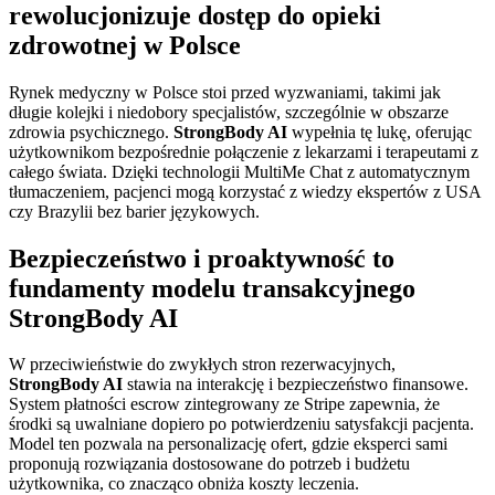
rewolucjonizuje dostęp do opieki
zdrowotnej w Polsce
Rynek medyczny w Polsce stoi przed wyzwaniami, takimi jak
długie kolejki i niedobory specjalistów, szczególnie w obszarze
zdrowia psychicznego.
StrongBody AI
wypełnia tę lukę, oferując
użytkownikom bezpośrednie połączenie z lekarzami i terapeutami z
całego świata. Dzięki technologii MultiMe Chat z automatycznym
tłumaczeniem, pacjenci mogą korzystać z wiedzy ekspertów z USA
czy Brazylii bez barier językowych.
Bezpieczeństwo i proaktywność to
fundamenty modelu transakcyjnego
StrongBody AI
W przeciwieństwie do zwykłych stron rezerwacyjnych,
StrongBody AI
stawia na interakcję i bezpieczeństwo finansowe.
System płatności escrow zintegrowany ze Stripe zapewnia, że
środki są uwalniane dopiero po potwierdzeniu satysfakcji pacjenta.
Model ten pozwala na personalizację ofert, gdzie eksperci sami
proponują rozwiązania dostosowane do potrzeb i budżetu
użytkownika, co znacząco obniża koszty leczenia.