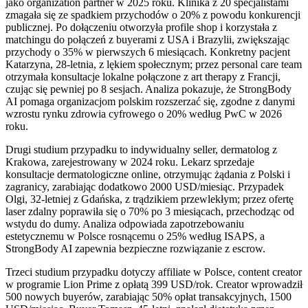
jako organization partner w 2025 roku. Klinika z 20 specjalistami
zmagała się ze spadkiem przychodów o 20% z powodu konkurencji
publicznej. Po dołączeniu otworzyła profile shop i korzystała z
matchingu do połączeń z buyerami z USA i Brazylii, zwiększając
przychody o 35% w pierwszych 6 miesiącach. Konkretny pacjent
Katarzyna, 28-letnia, z lękiem społecznym; przez personal care team
otrzymała konsultacje lokalne połączone z art therapy z Francji,
czując się pewniej po 8 sesjach. Analiza pokazuje, że StrongBody
AI pomaga organizacjom polskim rozszerzać się, zgodne z danymi
wzrostu rynku zdrowia cyfrowego o 20% według PwC w 2026
roku.
Drugi studium przypadku to indywidualny seller, dermatolog z
Krakowa, zarejestrowany w 2024 roku. Lekarz sprzedaje
konsultacje dermatologiczne online, otrzymując żądania z Polski i
zagranicy, zarabiając dodatkowo 2000 USD/miesiąc. Przypadek
Olgi, 32-letniej z Gdańska, z trądzikiem przewlekłym; przez ofertę
laser zdalny poprawiła się o 70% po 3 miesiącach, przechodząc od
wstydu do dumy. Analiza odpowiada zapotrzebowaniu
estetycznemu w Polsce rosnącemu o 25% według ISAPS, a
StrongBody AI zapewnia bezpieczne rozwiązanie z escrow.
Trzeci studium przypadku dotyczy affiliate w Polsce, content creator
w programie Lion Prime z opłatą 399 USD/rok. Creator wprowadził
500 nowych buyerów, zarabiając 50% opłat transakcyjnych, 1500