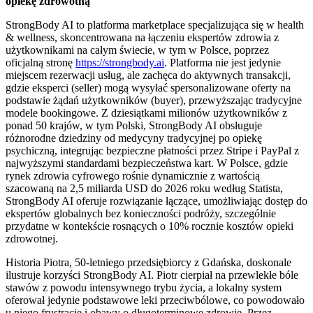
opiekę zdrowotną
StrongBody AI to platforma marketplace specjalizująca się w health
& wellness, skoncentrowana na łączeniu ekspertów zdrowia z
użytkownikami na całym świecie, w tym w Polsce, poprzez
oficjalną stronę
https://strongbody.ai
. Platforma nie jest jedynie
miejscem rezerwacji usług, ale zachęca do aktywnych transakcji,
gdzie eksperci (seller) mogą wysyłać spersonalizowane oferty na
podstawie żądań użytkowników (buyer), przewyższając tradycyjne
modele bookingowe. Z dziesiątkami milionów użytkowników z
ponad 50 krajów, w tym Polski, StrongBody AI obsługuje
różnorodne dziedziny od medycyny tradycyjnej po opiekę
psychiczną, integrując bezpieczne płatności przez Stripe i PayPal z
najwyższymi standardami bezpieczeństwa kart. W Polsce, gdzie
rynek zdrowia cyfrowego rośnie dynamicznie z wartością
szacowaną na 2,5 miliarda USD do 2026 roku według Statista,
StrongBody AI oferuje rozwiązanie łączące, umożliwiając dostęp do
ekspertów globalnych bez konieczności podróży, szczególnie
przydatne w kontekście rosnących o 10% rocznie kosztów opieki
zdrowotnej.
Historia Piotra, 50-letniego przedsiębiorcy z Gdańska, doskonale
ilustruje korzyści StrongBody AI. Piotr cierpiał na przewlekłe bóle
stawów z powodu intensywnego trybu życia, a lokalny system
oferował jedynie podstawowe leki przeciwbólowe, co powodowało
u niego frustrację i obawy o długoterminowe zdrowie. Przez