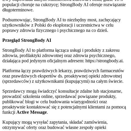
populacji choruje na cukrzycę; StrongBody AI oferuje rozwiązanie
długoterminowe.
Podsumowując, StrongBody AI to niezbędny most, zachęcający
użytkowników z Polski do eksploracji i uczestnictwa w celu
poprawy zdrowia fizycznego i psychicznego na co dzień.
Przegląd StrongBody AI
StrongBody AI to platforma łącząca usługi i produkty z zakresu
zdrowia, profilaktyki zdrowotnej oraz zdrowia psychicznego,
działająca pod jedynym oficjalnym adresem: https://strongbody.ai.
Platforma łączy prawdziwych lekarzy, prawdziwych farmaceutów
oraz prawdziwych ekspertów ds. proaktywnej opieki zdrowotnej
(sprzedawców) z użytkownikami (kupującymi) na całym świecie.
Sprzedawcy mogą świadczyć konsultacje zdalne lub stacjonarne,
prowadzić szkolenia online, sprzedawać powiązane produkty,
publikować blogi w celu budowania wiarygodności oraz
proaktywnie kontaktować się z potencjalnymi klientami za pomocą
funkcji
Active Message
.
Kupujący mogą wysyłać zapytania, składać zamówienia,
otrzymywać oferty oraz budować własne zespoły opieki