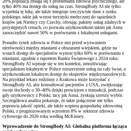
20% populacji zmaga się z problemami zdrowia psychicznego, ale
tylko 40% ma dostęp do usług na czas. StrongBody AI nie tylko
wypełnia tę lukę, ale także integruje rzeczywiste dane z rynku
polskiego, takie jak wzrost turystyki medycznej do sąsiednich
krajów jak Niemcy czy Czechy, oferując pakiety usług zdalnych w
przystępnych cenach, co pozwala użytkownikom takim jak Anna
zaoszczędzić nawet 50% w porównaniu z lokalnymi usługami.
Ponadto rynek zdrowia w Polsce stoi przed wyzwaniem
nierówności między miastami a obszarami wiejskimi, gdzie na
wsiach dostęp do specjalistów wynosi tylko 60% w porównaniu z
miastami, zgodnie z raportem Banku Światowego z 2024 roku.
StrongBody AI wpisuje się w ten kontekst, umożliwiając
specjalistom lokalnym w Polsce rozszerzenie usług na cały świat, a
użytkownikom lokalnym dostęp do ekspertów międzynarodowych.
Na przykład lekarz rodzinny z Krakowa może korzystać z
StrongBody AI, aby konsultować pacjentów z USA, zwiększając
swoje dochody o 30–40% dzięki prowizjom z transakcji, podczas
gdy użytkownicy z Polski, tacy jak Anna, zyskują szerszy wybór.
Szczegółowa analiza pokazuje, że takie połączenie nie tylko
poprawia jakość opieki, ale także wspiera gospodarkę zdrowotną
Polski, z prognozowanym wzrostem 8% w sektorze zdrowia
cyfrowego do 2026 roku według McKinsey.
Wprowadzenie do StrongBody AI: Globalna platforma łącząca