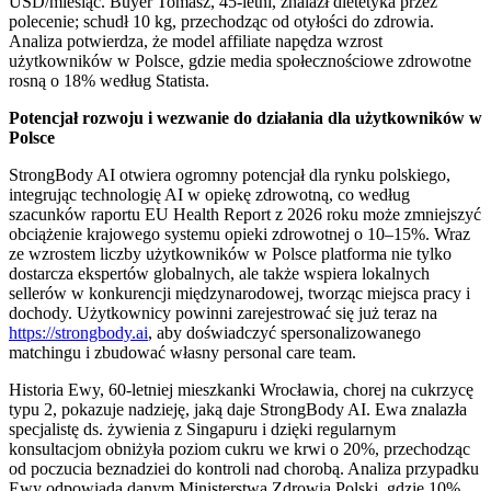
USD/miesiąc. Buyer Tomasz, 45-letni, znalazł dietetyka przez
polecenie; schudł 10 kg, przechodząc od otyłości do zdrowia.
Analiza potwierdza, że model affiliate napędza wzrost
użytkowników w Polsce, gdzie media społecznościowe zdrowotne
rosną o 18% według Statista.
Potencjał rozwoju i wezwanie do działania dla użytkowników w
Polsce
StrongBody AI otwiera ogromny potencjał dla rynku polskiego,
integrując technologię AI w opiekę zdrowotną, co według
szacunków raportu EU Health Report z 2026 roku może zmniejszyć
obciążenie krajowego systemu opieki zdrowotnej o 10–15%. Wraz
ze wzrostem liczby użytkowników w Polsce platforma nie tylko
dostarcza ekspertów globalnych, ale także wspiera lokalnych
sellerów w konkurencji międzynarodowej, tworząc miejsca pracy i
dochody. Użytkownicy powinni zarejestrować się już teraz na
https://strongbody.ai
, aby doświadczyć spersonalizowanego
matchingu i zbudować własny personal care team.
Historia Ewy, 60-letniej mieszkanki Wrocławia, chorej na cukrzycę
typu 2, pokazuje nadzieję, jaką daje StrongBody AI. Ewa znalazła
specjalistę ds. żywienia z Singapuru i dzięki regularnym
konsultacjom obniżyła poziom cukru we krwi o 20%, przechodząc
od poczucia beznadziei do kontroli nad chorobą. Analiza przypadku
Ewy odpowiada danym Ministerstwa Zdrowia Polski, gdzie 10%