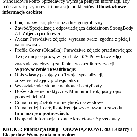
Standardowe konto Sprzedawcy wymaga pełnych informacji, aby
móc zacząć przyjmować transakcje od klientów.
Obowiązkowe
informacje osobiste:
Imię i nazwisko, płeć oraz adres geograficzny.
Zawód/Specjalizacja odpowiadająca dziedzinom StrongBody
AI.
Zdjęcia profilowe:
Avatar: Prawdziwe zdjęcie, wyraźna twarz, zgodne z płcią i
narodowością.
Profile Cover (Okładka): Prawdziwe zdjęcie przedstawiające
Twoje miejsce pracy, w tym ludzi. 👉 Prawdziwe zdjęcia
znacznie zwiększają zaufanie i wskaźnik rezerwacji.
Wprowadzenie i kwalifikacje:
Opis własny pasujący do Twojej specjalizacji,
odzwierciedlający profesjonalizm.
Wykształcenie, stopnie naukowe i certyfikaty.
Doświadczenie praktyczne: Minimum 1 rok, jasny opis
poprzednich ról.
Co najmniej 2 istotne umiejętności zawodowe.
Co najmniej 1 certyfikat/licencja wykonywania zawodu.
Informacje o płatnościach:
Uzupełnij informacje o karcie kredytowej Sprzedawcy.
KROK 3: Publikacja usług – OBOWIĄZKOWE dla Lekarzy i
Ekspertów
Wymagania minimalne: