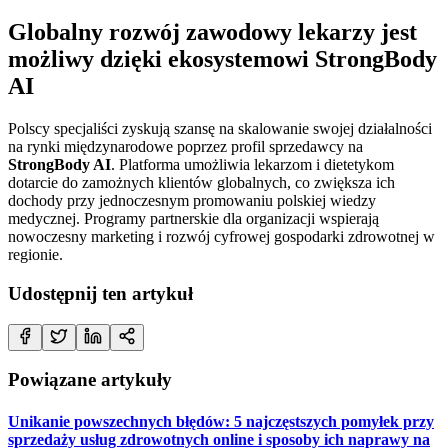
Globalny rozwój zawodowy lekarzy jest
możliwy dzięki ekosystemowi StrongBody
AI
Polscy specjaliści zyskują szansę na skalowanie swojej działalności
na rynki międzynarodowe poprzez profil sprzedawcy na
StrongBody AI
. Platforma umożliwia lekarzom i dietetykom
dotarcie do zamożnych klientów globalnych, co zwiększa ich
dochody przy jednoczesnym promowaniu polskiej wiedzy
medycznej. Programy partnerskie dla organizacji wspierają
nowoczesny marketing i rozwój cyfrowej gospodarki zdrowotnej w
regionie.
Udostępnij ten artykuł
Powiązane artykuły
Unikanie powszechnych błędów: 5 najczęstszych pomyłek przy
sprzedaży usług zdrowotnych online i sposoby ich naprawy na