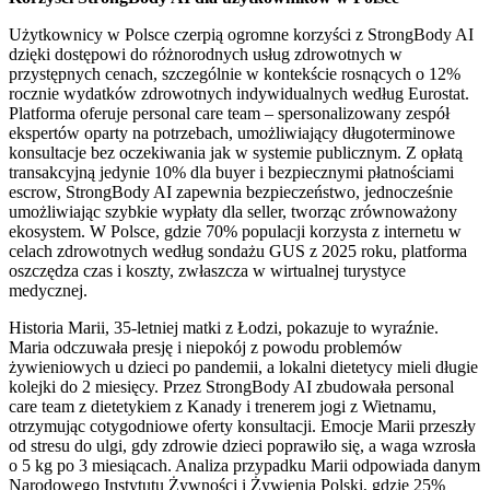
Użytkownicy w Polsce czerpią ogromne korzyści z StrongBody AI
dzięki dostępowi do różnorodnych usług zdrowotnych w
przystępnych cenach, szczególnie w kontekście rosnących o 12%
rocznie wydatków zdrowotnych indywidualnych według Eurostat.
Platforma oferuje personal care team – spersonalizowany zespół
ekspertów oparty na potrzebach, umożliwiający długoterminowe
konsultacje bez oczekiwania jak w systemie publicznym. Z opłatą
transakcyjną jedynie 10% dla buyer i bezpiecznymi płatnościami
escrow, StrongBody AI zapewnia bezpieczeństwo, jednocześnie
umożliwiając szybkie wypłaty dla seller, tworząc zrównoważony
ekosystem. W Polsce, gdzie 70% populacji korzysta z internetu w
celach zdrowotnych według sondażu GUS z 2025 roku, platforma
oszczędza czas i koszty, zwłaszcza w wirtualnej turystyce
medycznej.
Historia Marii, 35-letniej matki z Łodzi, pokazuje to wyraźnie.
Maria odczuwała presję i niepokój z powodu problemów
żywieniowych u dzieci po pandemii, a lokalni dietetycy mieli długie
kolejki do 2 miesięcy. Przez StrongBody AI zbudowała personal
care team z dietetykiem z Kanady i trenerem jogi z Wietnamu,
otrzymując cotygodniowe oferty konsultacji. Emocje Marii przeszły
od stresu do ulgi, gdy zdrowie dzieci poprawiło się, a waga wzrosła
o 5 kg po 3 miesiącach. Analiza przypadku Marii odpowiada danym
Narodowego Instytutu Żywności i Żywienia Polski, gdzie 25%