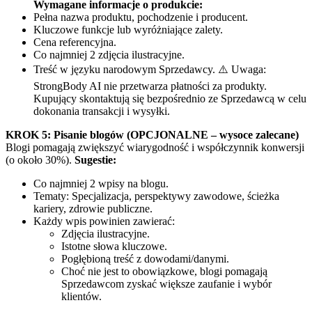
Wymagane informacje o produkcie:
Pełna nazwa produktu, pochodzenie i producent.
Kluczowe funkcje lub wyróżniające zalety.
Cena referencyjna.
Co najmniej 2 zdjęcia ilustracyjne.
Treść w języku narodowym Sprzedawcy. ⚠️ Uwaga:
StrongBody AI nie przetwarza płatności za produkty.
Kupujący skontaktują się bezpośrednio ze Sprzedawcą w celu
dokonania transakcji i wysyłki.
KROK 5: Pisanie blogów (OPCJONALNE – wysoce zalecane)
Blogi pomagają zwiększyć wiarygodność i współczynnik konwersji
(o około 30%).
Sugestie:
Co najmniej 2 wpisy na blogu.
Tematy: Specjalizacja, perspektywy zawodowe, ścieżka
kariery, zdrowie publiczne.
Każdy wpis powinien zawierać:
Zdjęcia ilustracyjne.
Istotne słowa kluczowe.
Pogłębioną treść z dowodami/danymi.
Choć nie jest to obowiązkowe, blogi pomagają
Sprzedawcom zyskać większe zaufanie i wybór
klientów.