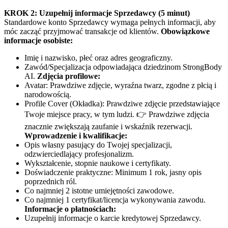
KROK 2: Uzupełnij informacje Sprzedawcy (5 minut)
Standardowe konto Sprzedawcy wymaga pełnych informacji, aby
móc zacząć przyjmować transakcje od klientów.
Obowiązkowe
informacje osobiste:
Imię i nazwisko, płeć oraz adres geograficzny.
Zawód/Specjalizacja odpowiadająca dziedzinom StrongBody
AI.
Zdjęcia profilowe:
Avatar: Prawdziwe zdjęcie, wyraźna twarz, zgodne z płcią i
narodowością.
Profile Cover (Okładka): Prawdziwe zdjęcie przedstawiające
Twoje miejsce pracy, w tym ludzi. 👉 Prawdziwe zdjęcia
znacznie zwiększają zaufanie i wskaźnik rezerwacji.
Wprowadzenie i kwalifikacje:
Opis własny pasujący do Twojej specjalizacji,
odzwierciedlający profesjonalizm.
Wykształcenie, stopnie naukowe i certyfikaty.
Doświadczenie praktyczne: Minimum 1 rok, jasny opis
poprzednich ról.
Co najmniej 2 istotne umiejętności zawodowe.
Co najmniej 1 certyfikat/licencja wykonywania zawodu.
Informacje o płatnościach:
Uzupełnij informacje o karcie kredytowej Sprzedawcy.