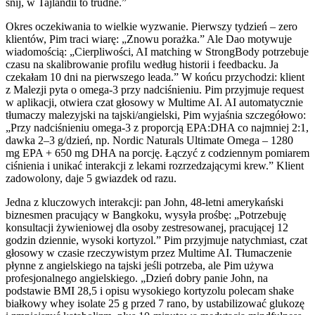
śnij, w Tajlandii to trudne.”
Okres oczekiwania to wielkie wyzwanie. Pierwszy tydzień – zero
klientów, Pim traci wiarę: „Znowu porażka.” Ale Dao motywuje
wiadomością: „Cierpliwości, AI matching w StrongBody potrzebuje
czasu na skalibrowanie profilu według historii i feedbacku. Ja
czekałam 10 dni na pierwszego leada.” W końcu przychodzi: klient
z Malezji pyta o omega-3 przy nadciśnieniu. Pim przyjmuje request
w aplikacji, otwiera czat głosowy w Multime AI. AI automatycznie
tłumaczy malezyjski na tajski/angielski, Pim wyjaśnia szczegółowo:
„Przy nadciśnieniu omega-3 z proporcją EPA:DHA co najmniej 2:1,
dawka 2–3 g/dzień, np. Nordic Naturals Ultimate Omega – 1280
mg EPA + 650 mg DHA na porcję. Łączyć z codziennym pomiarem
ciśnienia i unikać interakcji z lekami rozrzedzającymi krew.” Klient
zadowolony, daje 5 gwiazdek od razu.
Jedna z kluczowych interakcji: pan John, 48-letni amerykański
biznesmen pracujący w Bangkoku, wysyła prośbę: „Potrzebuję
konsultacji żywieniowej dla osoby zestresowanej, pracującej 12
godzin dziennie, wysoki kortyzol.” Pim przyjmuje natychmiast, czat
głosowy w czasie rzeczywistym przez Multime AI. Tłumaczenie
płynne z angielskiego na tajski jeśli potrzeba, ale Pim używa
profesjonalnego angielskiego. „Dzień dobry panie John, na
podstawie BMI 28,5 i opisu wysokiego kortyzolu polecam shake
białkowy whey isolate 25 g przed 7 rano, by ustabilizować glukozę