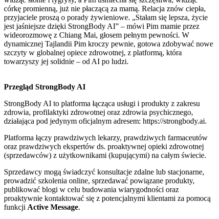
córkę promienną, już nie płaczącą za mamą. Relacja znów ciepła,
przyjaciele proszą o porady żywieniowe. „Stałam się lepsza, życie
jest jaśniejsze dzięki StrongBody AI” – mówi Pim mamie przez
wideorozmowę z Chiang Mai, głosem pełnym pewności. W
dynamicznej Tajlandii Pim kroczy pewnie, gotowa zdobywać nowe
szczyty w globalnej opiece zdrowotnej, z platformą, która
towarzyszy jej solidnie – od AI po ludzi.
Przegląd StrongBody AI
StrongBody AI to platforma łącząca usługi i produkty z zakresu
zdrowia, profilaktyki zdrowotnej oraz zdrowia psychicznego,
działająca pod jedynym oficjalnym adresem: https://strongbody.ai.
Platforma łączy prawdziwych lekarzy, prawdziwych farmaceutów
oraz prawdziwych ekspertów ds. proaktywnej opieki zdrowotnej
(sprzedawców) z użytkownikami (kupującymi) na całym świecie.
Sprzedawcy mogą świadczyć konsultacje zdalne lub stacjonarne,
prowadzić szkolenia online, sprzedawać powiązane produkty,
publikować blogi w celu budowania wiarygodności oraz
proaktywnie kontaktować się z potencjalnymi klientami za pomocą
funkcji
Active Message
.