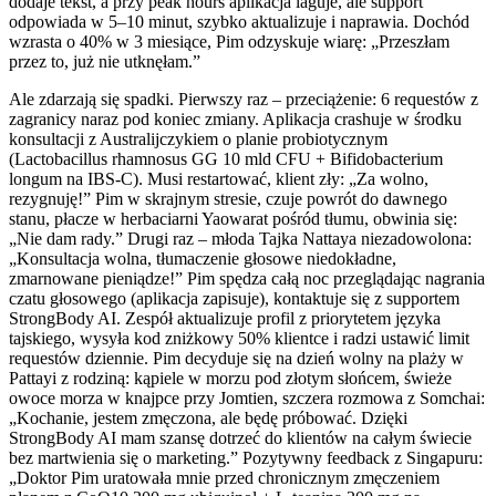
dodaje tekst, a przy peak hours aplikacja laguje, ale support
odpowiada w 5–10 minut, szybko aktualizuje i naprawia. Dochód
wzrasta o 40% w 3 miesiące, Pim odzyskuje wiarę: „Przeszłam
przez to, już nie utknęłam.”
Ale zdarzają się spadki. Pierwszy raz – przeciążenie: 6 requestów z
zagranicy naraz pod koniec zmiany. Aplikacja crashuje w środku
konsultacji z Australijczykiem o planie probiotycznym
(Lactobacillus rhamnosus GG 10 mld CFU + Bifidobacterium
longum na IBS-C). Musi restartować, klient zły: „Za wolno,
rezygnuję!” Pim w skrajnym stresie, czuje powrót do dawnego
stanu, płacze w herbaciarni Yaowarat pośród tłumu, obwinia się:
„Nie dam rady.” Drugi raz – młoda Tajka Nattaya niezadowolona:
„Konsultacja wolna, tłumaczenie głosowe niedokładne,
zmarnowane pieniądze!” Pim spędza całą noc przeglądając nagrania
czatu głosowego (aplikacja zapisuje), kontaktuje się z supportem
StrongBody AI. Zespół aktualizuje profil z priorytetem języka
tajskiego, wysyła kod zniżkowy 50% klientce i radzi ustawić limit
requestów dziennie. Pim decyduje się na dzień wolny na plaży w
Pattayi z rodziną: kąpiele w morzu pod złotym słońcem, świeże
owoce morza w knajpce przy Jomtien, szczera rozmowa z Somchai:
„Kochanie, jestem zmęczona, ale będę próbować. Dzięki
StrongBody AI mam szansę dotrzeć do klientów na całym świecie
bez martwienia się o marketing.” Pozytywny feedback z Singapuru:
„Doktor Pim uratowała mnie przed chronicznym zmęczeniem