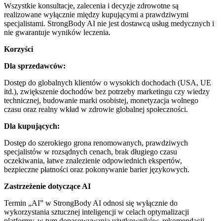
Wszystkie konsultacje, zalecenia i decyzje zdrowotne są
realizowane wyłącznie między kupującymi a prawdziwymi
specjalistami. StrongBody AI nie jest dostawcą usług medycznych i
nie gwarantuje wyników leczenia.
Korzyści
Dla sprzedawców:
Dostęp do globalnych klientów o wysokich dochodach (USA, UE
itd.), zwiększenie dochodów bez potrzeby marketingu czy wiedzy
technicznej, budowanie marki osobistej, monetyzacja wolnego
czasu oraz realny wkład w zdrowie globalnej społeczności.
Dla kupujących:
Dostęp do szerokiego grona renomowanych, prawdziwych
specjalistów w rozsądnych cenach, brak długiego czasu
oczekiwania, łatwe znalezienie odpowiednich ekspertów,
bezpieczne płatności oraz pokonywanie barier językowych.
Zastrzeżenie dotyczące AI
Termin „AI” w StrongBody AI odnosi się wyłącznie do
wykorzystania sztucznej inteligencji w celach optymalizacji
platformy, w tym dopasowywania użytkowników, rekomendacji