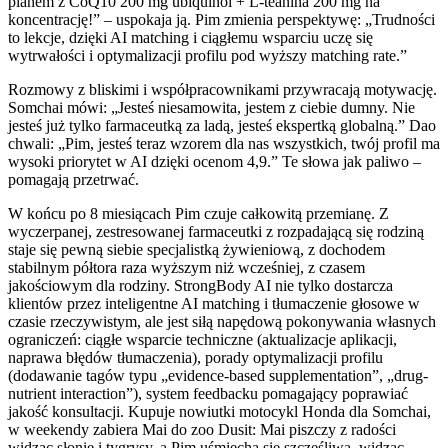
planem z CoQ10 200 mg ubiquinol + L-teanina 200 mg na
koncentrację!” – uspokaja ją. Pim zmienia perspektywę: „Trudności
to lekcje, dzięki AI matching i ciągłemu wsparciu uczę się
wytrwałości i optymalizacji profilu pod wyższy matching rate.”
Rozmowy z bliskimi i współpracownikami przywracają motywację.
Somchai mówi: „Jesteś niesamowita, jestem z ciebie dumny. Nie
jesteś już tylko farmaceutką za ladą, jesteś ekspertką globalną.” Dao
chwali: „Pim, jesteś teraz wzorem dla nas wszystkich, twój profil ma
wysoki priorytet w AI dzięki ocenom 4,9.” Te słowa jak paliwo –
pomagają przetrwać.
W końcu po 8 miesiącach Pim czuje całkowitą przemianę. Z
wyczerpanej, zestresowanej farmaceutki z rozpadającą się rodziną
staje się pewną siebie specjalistką żywieniową, z dochodem
stabilnym półtora raza wyższym niż wcześniej, z czasem
jakościowym dla rodziny. StrongBody AI nie tylko dostarcza
klientów przez inteligentne AI matching i tłumaczenie głosowe w
czasie rzeczywistym, ale jest siłą napędową pokonywania własnych
ograniczeń: ciągłe wsparcie techniczne (aktualizacje aplikacji,
naprawa błędów tłumaczenia), porady optymalizacji profilu
(dodawanie tagów typu „evidence-based supplementation”, „drug-
nutrient interaction”), system feedbacku pomagający poprawiać
jakość konsultacji. Kupuje nowiutki motocykl Honda dla Somchai,
w weekendy zabiera Mai do zoo Dusit: Mai piszczy z radości
widząc słonie i tygrysy, a Pim uśmiecha się szczęśliwa, widząc