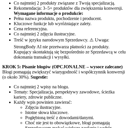
Co najmniej 2 produkty związane z Twoją specjalizacją.
Rekomendacja: 3–5+ produktów dla zwiększenia konwersji.
Wymagane informacje o produkcie:
Pełna nazwa produktu, pochodzenie i producent.
Kluczowe funkcje lub wyróżniające zalety.
Cena referencyjna.
Co najmniej 2 zdjęcia ilustracyjne.
Treść w języku narodowym Sprzedawcy. ⚠️ Uwaga:
StrongBody AI nie przetwarza płatności za produkty.
Kupujący skontaktują się bezpośrednio ze Sprzedawcą w celu
dokonania transakcji i wysyłki.
KROK 5: Pisanie blogów (OPCJONALNE – wysoce zalecane)
Blogi pomagają zwiększyć wiarygodność i współczynnik konwersji
(o około 30%).
Sugestie:
Co najmniej 2 wpisy na blogu.
Tematy: Specjalizacja, perspektywy zawodowe, ścieżka
kariery, zdrowie publiczne.
Każdy wpis powinien zawierać:
Zdjęcia ilustracyjne.
Istotne słowa kluczowe.
Pogłębioną treść z dowodami/danymi.
Choć nie jest to obowiązkowe, blogi pomagają
Sprzedawcom zyskać większe zaufanie i wybór