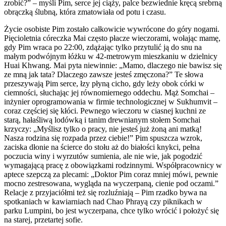
zrobić?” – myśli Pim, serce jej ciąży, palce bezwiednie kręcą srebrną
obrączką ślubną, która zmatowiała od potu i czasu.
Życie osobiste Pim zostało całkowicie wywrócone do góry nogami.
Pięcioletnia córeczka Mai często płacze wieczorami, wołając mamę,
gdy Pim wraca po 22:00, zdążając tylko przytulić ją do snu na
małym podwójnym łóżku w 42-metrowym mieszkaniu w dzielnicy
Huai Khwang. Mai pyta niewinnie: „Mamo, dlaczego nie bawisz się
ze mną jak tata? Dlaczego zawsze jesteś zmęczona?” Te słowa
przeszywają Pim serce, łzy płyną cicho, gdy leży obok córki w
ciemności, słuchając jej równomiernego oddechu. Mąż Somchai –
inżynier oprogramowania w firmie technologicznej w Sukhumvit –
coraz częściej się kłóci. Pewnego wieczoru w ciasnej kuchni ze
starą, hałaśliwą lodówką i tanim drewnianym stołem Somchai
krzyczy: „Myślisz tylko o pracy, nie jesteś już żoną ani matką!
Nasza rodzina się rozpada przez ciebie!” Pim spuszcza wzrok,
zaciska dłonie na ścierce do stołu aż do białości knykci, pełna
poczucia winy i wyrzutów sumienia, ale nie wie, jak pogodzić
wymagającą pracę z obowiązkami rodzinnymi. Współpracownicy w
aptece szepczą za plecami: „Doktor Pim coraz mniej mówi, pewnie
mocno zestresowana, wygląda na wyczerpaną, cienie pod oczami.”
Relacje z przyjaciółmi też się rozluźniają – Pim rzadko bywa na
spotkaniach w kawiarniach nad Chao Phrayą czy piknikach w
parku Lumpini, bo jest wyczerpana, chce tylko wrócić i położyć się
na starej, przetartej sofie.