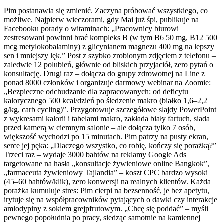
Pim postanawia się zmienić. Zaczyna próbować wszystkiego, co
możliwe. Najpierw wieczorami, gdy Mai już śpi, publikuje na
Facebooku porady o witaminach: „Pracownicy biurowi
zestresowani powinni brać kompleks B (w tym B6 50 mg, B12 500
mcg metylokobalaminy) z glicynianem magnezu 400 mg na lepszy
sen i mniejszy lęk.” Post z szybko zrobionym zdjęciem z telefonu –
zaledwie 12 polubień, głównie od bliskich przyjaciół, zero pytań o
konsultację. Drugi raz – dołącza do grupy zdrowotnej na Line z
ponad 8000 członków i organizuje darmowy webinar na Zoomie:
„Bezpieczne odchudzanie dla zapracowanych: od deficytu
kalorycznego 500 kcal/dzień po śledzenie makro (białko 1,6–2,2
g/kg, carb cycling)”. Przygotowuje szczegółowe slajdy PowerPoint
z wykresami kalorii i tabelami makro, zakłada biały fartuch, siada
przed kamerą w ciemnym salonie – ale dołącza tylko 7 osób,
większość wychodzi po 15 minutach. Pim patrzy na pusty ekran,
serce jej pęka: „Dlaczego wszystko, co robię, kończy się porażką?”
Trzeci raz – wydaje 3000 bahtów na reklamy Google Ads
targetowane na hasła „konsultacje żywieniowe online Bangkok”,
„farmaceuta żywieniowy Tajlandia” – koszt CPC bardzo wysoki
(45–60 bahtów/klik), zero konwersji na realnych klientów. Każda
porażka kumuluje stres: Pim cierpi na bezsenność, je bez apetytu,
irytuje się na współpracowników pytających o dawki czy interakcje
amlodypiny z sokiem grejpfrutowym. „Chcę się poddać” – myśli
pewnego popołudnia po pracy, siedząc samotnie na kamiennej