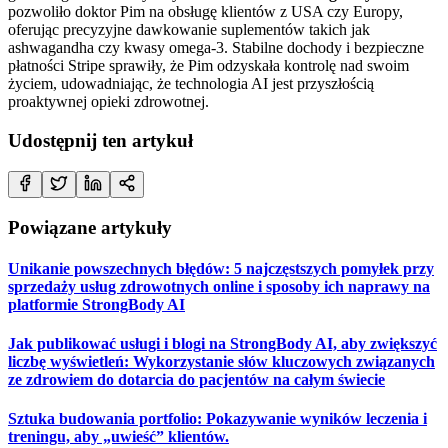
pozwoliło doktor Pim na obsługę klientów z USA czy Europy,
oferując precyzyjne dawkowanie suplementów takich jak
ashwagandha czy kwasy omega-3. Stabilne dochody i bezpieczne
płatności Stripe sprawiły, że Pim odzyskała kontrolę nad swoim
życiem, udowadniając, że technologia AI jest przyszłością
proaktywnej opieki zdrowotnej.
Udostępnij ten artykuł
Powiązane artykuły
Unikanie powszechnych błędów: 5 najczęstszych pomyłek przy
sprzedaży usług zdrowotnych online i sposoby ich naprawy na
platformie StrongBody AI
Jak publikować usługi i blogi na StrongBody AI, aby zwiększyć
liczbę wyświetleń: Wykorzystanie słów kluczowych związanych
ze zdrowiem do dotarcia do pacjentów na całym świecie
Sztuka budowania portfolio: Pokazywanie wyników leczenia i
treningu, aby „uwieść” klientów.