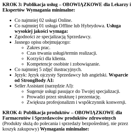
KROK 3: Publikacja usług – OBOWIĄZKOWE dla Lekarzy i
Ekspertów
Wymagania minimalne:
Co najmniej 02 usługi Online.
Co najmniej 01 usługa Offline lub Hybrydowa.
Usługa
wysokiej jakości wymaga:
Zgodności ze specjalizacją Sprzedawcy.
Jasnego opisu obejmującego:
Zakres prac.
Czas trwania usługi/termin realizacji.
Korzyści dla klienta.
Kompetencje osobiste i zobowiązanie.
Co najmniej 5 zdjęć ilustracyjnych.
Język: Język ojczysty Sprzedawcy lub angielski.
Wsparcie
od StrongBody AI:
Seller Assistant (narzędzie AI):
Sugeruje usługi pasujące do Twojej specjalizacji.
Prowadzi przez strukturę i prezentację.
Zwiększa profesjonalizm i współczynnik konwersji.
KROK 4: Publikacja produktów – OBOWIĄZKOWE dla
Farmaceutów i Sprzedawców produktów zdrowotnych
(Produkty służą do polecania i sprzedaży bezpośredniej, nie przez
koszyk zakupowy)
Wymagania minimalne: