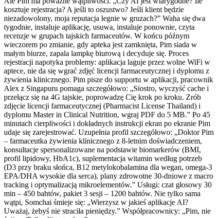
Ale Pim ma poważne wątpliwości. „Czy AI jest wiarygodne? Ile
kosztuje rejestracja? A jeśli to oszustwo? Jeśli klient będzie
niezadowolony, moja reputacja legnie w gruzach?” Waha się dwa
tygodnie, instaluje aplikację, usuwa, instaluje ponownie, czyta
recenzje w grupach tajskich farmaceutów. W końcu późnym
wieczorem po zmianie, gdy apteka jest zamknięta, Pim siada w
małym biurze, zapala lampkę biurową i decyduje się. Proces
rejestracji napotyka problemy: aplikacja laguje przez wolne WiFi w
aptece, nie da się wgrać zdjęć licencji farmaceutycznej i dyplomu z
żywienia klinicznego. Pim pisze do supportu w aplikacji, pracownik
Alex z Singapuru pomaga szczegółowo: „Siostro, wyczyść cache i
przełącz się na 4G tajskie, poprowadzę Cię krok po kroku. Zrób
zdjęcie licencji farmaceutycznej (Pharmacist License Thailand) i
dyplomu Master in Clinical Nutrition, wgraj PDF do 5 MB.” Po 45
minutach cierpliwości i dokładnych instrukcji ekran po ekranie Pim
udaje się zarejestrować. Uzupełnia profil szczegółowo: „Doktor Pim
– farmaceutka żywienia klinicznego z 8-letnim doświadczeniem,
konsultacje spersonalizowane na podstawie biomarkerów (BMI,
profil lipidowy, HbA1c), suplementacja witamin według potrzeb
(D3 przy braku słońca, B12 metylokobalamina dla wegan, omega-3
EPA/DHA wysokie dla serca), plany zdrowotne 30-dniowe z macro
tracking i optymalizacją mikroelementów.” Usługi: czat głosowy 30
min – 450 bahtów, pakiet 3 sesji – 1200 bahtów. Nie tylko sama
wątpi, Somchai śmieje się: „Wierzysz w jakieś aplikacje AI?
Uważaj, żebyś nie straciła pieniędzy.” Współpracownicy: „Pim, nie