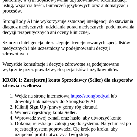
usług, wsparcia treści, tłumaczeń językowych oraz automatyzacji
procesów.
StrongBody AI nie wykorzystuje sztucznej inteligencji do stawiania
diagnoz medycznych, udzielania porad medycznych, podejmowania
decyzji terapeutycznych ani oceny klinicznej.
Sztuczna inteligencja nie zastępuje licencjonowanych specjalistów
medycznych i nie uczestniczy w podejmowaniu decyzji
zdrowotnych.
Wszystkie konsultacje i decyzje zdrowotne są podejmowane
wyłącznie przez prawdziwych specjalistów i użytkowników.
KROK 1: Zarejestruj konto Sprzedawcy (Seller) dla ekspertów
zdrowia i wellness:
Wejdź na stronę internetową
https://strongbody.ai
lub
dowolny link należący do StrongBody AI.
Kliknij
Sign Up
(prawy górny róg ekranu).
Wybierz rejestrację konta
Seller
.
Wprowadź swój e-mail oraz hasło, aby utworzyć konto.
Dokonaj rejestracji i zaloguj się do systemu. Natychmiast po
rejestracji system poprowadzi Cię krok po kroku, aby
uzupełnić profil i otworzyć Twój sklep.