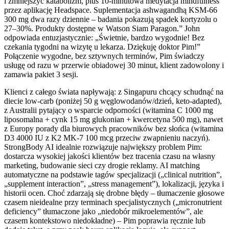
i zmniejszyć katabolizm, plus 10-minutowa medytacja mindfulness
przez aplikację Headspace. Suplementacja ashwagandhą KSM-66
300 mg dwa razy dziennie – badania pokazują spadek kortyzolu o
27–30%. Produkty dostępne w Watson Siam Paragon.” John
odpowiada entuzjastycznie: „Świetnie, bardzo wygodnie! Bez
czekania tygodni na wizytę u lekarza. Dziękuję doktor Pim!”
Połączenie wygodne, bez sztywnych terminów, Pim świadczy
usługę od razu w przerwie obiadowej 30 minut, klient zadowolony i
zamawia pakiet 3 sesji.
Klienci z całego świata napływają: z Singapuru chcący schudnąć na
diecie low-carb (poniżej 50 g węglowodanów/dzień, keto-adapted),
z Australii pytający o wsparcie odporności (witamina C 1000 mg
liposomalna + cynk 15 mg glukonian + kwercetyna 500 mg), nawet
z Europy porady dla biurowych pracowników bez słońca (witamina
D3 4000 IU z K2 MK-7 100 mcg przeciw zwapnieniu naczyń).
StrongBody AI idealnie rozwiązuje największy problem Pim:
dostarcza wysokiej jakości klientów bez tracenia czasu na własny
marketing, budowanie sieci czy drogie reklamy. AI matching
automatyczne na podstawie tagów specjalizacji („clinical nutrition”,
„supplement interaction”, „stress management”), lokalizacji, języka i
historii ocen. Choć zdarzają się drobne błędy – tłumaczenie głosowe
czasem nieidealne przy terminach specjalistycznych („micronutrient
deficiency” tłumaczone jako „niedobór mikroelementów”, ale
czasem kontekstowo niedokładne) – Pim poprawia ręcznie lub