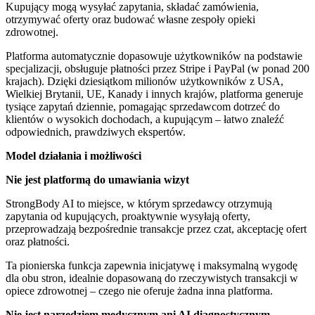
Kupujący mogą wysyłać zapytania, składać zamówienia,
otrzymywać oferty oraz budować własne zespoły opieki
zdrowotnej.
Platforma automatycznie dopasowuje użytkowników na podstawie
specjalizacji, obsługuje płatności przez Stripe i PayPal (w ponad 200
krajach). Dzięki dziesiątkom milionów użytkowników z USA,
Wielkiej Brytanii, UE, Kanady i innych krajów, platforma generuje
tysiące zapytań dziennie, pomagając sprzedawcom dotrzeć do
klientów o wysokich dochodach, a kupującym – łatwo znaleźć
odpowiednich, prawdziwych ekspertów.
Model działania i możliwości
Nie jest platformą do umawiania wizyt
StrongBody AI to miejsce, w którym sprzedawcy otrzymują
zapytania od kupujących, proaktywnie wysyłają oferty,
przeprowadzają bezpośrednie transakcje przez czat, akceptację ofert
oraz płatności.
Ta pionierska funkcja zapewnia inicjatywę i maksymalną wygodę
dla obu stron, idealnie dopasowaną do rzeczywistych transakcji w
opiece zdrowotnej – czego nie oferuje żadna inna platforma.
Nie jest narzędziem medycznym ani AI diagnostycznym