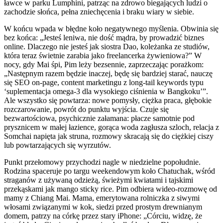
ławce w parku Lumphini, patrząc na zdrowo biegających ludzi o
zachodzie słońca, pełna zniechęcenia i braku wiary w siebie.
W końcu wpada w błędne koło negatywnego myślenia. Obwinia się
bez końca: „Jesteś leniwa, nie dość mądra, by prowadzić biznes
online. Dlaczego nie jesteś jak siostra Dao, koleżanka ze studiów,
która teraz świetnie zarabia jako freelancerka żywieniowa?” W
nocy, gdy Mai śpi, Pim leży bezsennie, zaprzeczając porażkom:
„Następnym razem będzie inaczej, będę się bardziej starać, nauczę
się SEO on-page, content marketingu z long-tail keywords typu
‘suplementacja omega-3 dla wysokiego ciśnienia w Bangkoku’”.
Ale wszystko się powtarza: nowe pomysły, ciężka praca, głębokie
rozczarowanie, powrót do punktu wyjścia. Czuje się
bezwartościowa, psychicznie załamana: płacze samotnie pod
prysznicem w małej łazience, gorąca woda zagłusza szloch, relacja z
Somchai napięta jak struna, rozmowy skracają się do ciężkiej ciszy
lub powtarzających się wyrzutów.
Punkt przełomowy przychodzi nagle w niedzielne popołudnie.
Rodzina spaceruje po targu weekendowym koło Chatuchak, wśród
straganów z używaną odzieżą, świeżymi kwiatami i tajskimi
przekąskami jak mango sticky rice. Pim odbiera wideo-rozmowę od
mamy z Chiang Mai. Mama, emerytowana rolniczka z siwymi
włosami związanymi w kok, siedzi przed prostym drewnianym
domem, patrzy na córkę przez stary iPhone: „Córciu, widzę, że