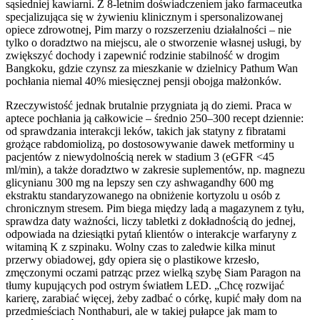
sąsiedniej kawiarni. Z 8-letnim doświadczeniem jako farmaceutka
specjalizująca się w żywieniu klinicznym i spersonalizowanej
opiece zdrowotnej, Pim marzy o rozszerzeniu działalności – nie
tylko o doradztwo na miejscu, ale o stworzenie własnej usługi, by
zwiększyć dochody i zapewnić rodzinie stabilność w drogim
Bangkoku, gdzie czynsz za mieszkanie w dzielnicy Pathum Wan
pochłania niemal 40% miesięcznej pensji obojga małżonków.
Rzeczywistość jednak brutalnie przygniata ją do ziemi. Praca w
aptece pochłania ją całkowicie – średnio 250–300 recept dziennie:
od sprawdzania interakcji leków, takich jak statyny z fibratami
grożące rabdomiolizą, po dostosowywanie dawek metforminy u
pacjentów z niewydolnością nerek w stadium 3 (eGFR <45
ml/min), a także doradztwo w zakresie suplementów, np. magnezu
glicynianu 300 mg na lepszy sen czy ashwagandhy 600 mg
ekstraktu standaryzowanego na obniżenie kortyzolu u osób z
chronicznym stresem. Pim biega między ladą a magazynem z tyłu,
sprawdza daty ważności, liczy tabletki z dokładnością do jednej,
odpowiada na dziesiątki pytań klientów o interakcje warfaryny z
witaminą K z szpinaku. Wolny czas to zaledwie kilka minut
przerwy obiadowej, gdy opiera się o plastikowe krzesło,
zmęczonymi oczami patrząc przez wielką szybę Siam Paragon na
tłumy kupujących pod ostrym światłem LED. „Chcę rozwijać
karierę, zarabiać więcej, żeby zadbać o córkę, kupić mały dom na
przedmieściach Nonthaburi, ale w takiej pułapce jak mam to