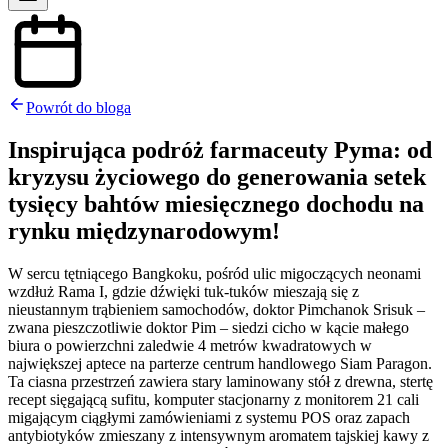
Powrót do bloga
Inspirująca podróż farmaceuty Pyma: od
kryzysu życiowego do generowania setek
tysięcy bahtów miesięcznego dochodu na
rynku międzynarodowym!
W sercu tętniącego Bangkoku, pośród ulic migoczących neonami
wzdłuż Rama I, gdzie dźwięki tuk-tuków mieszają się z
nieustannym trąbieniem samochodów, doktor Pimchanok Srisuk –
zwana pieszczotliwie doktor Pim – siedzi cicho w kącie małego
biura o powierzchni zaledwie 4 metrów kwadratowych w
największej aptece na parterze centrum handlowego Siam Paragon.
Ta ciasna przestrzeń zawiera stary laminowany stół z drewna, stertę
recept sięgającą sufitu, komputer stacjonarny z monitorem 21 cali
migającym ciągłymi zamówieniami z systemu POS oraz zapach
antybiotyków zmieszany z intensywnym aromatem tajskiej kawy z