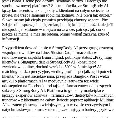
jesteś blada. Cienie pod oczami, schudłaś bardzo. Dlaczego nie
spróbujesz nowej platformy? Siostra mówiła, że StrongBody AI
łączy farmaceutów takich jak ty z klientami na całym świecie, to
proste, nie trzeba samemu robić marketingu. Nie tkwij tak dłużej.”
Słowa mamy jak ciepły promień przebijają chmury w sercu Pim.
Zdaje sobie sprawę: boi się zmian, boi się kolejnej porażki, ale jeśli
nie spróbuje, zostanie w miejscu na zawsze, patrząc, jak córka
płacze za mamą, a mąż się oddala. Mimo wahań zaczyna szukać
informacji.
Przypadkiem dowiaduje się o StrongBody AI przez grupę czatową
współpracowników na Line. Siostra Dao, farmaceutka w
renomowanym szpitalu Bumrungrad, publikuje status: „Przyjmuję
klientów z Singapuru dzięki StrongBody AI, konsultacje
żywieniowe online, dochód wzrósł o 50% w 3 miesiące! AI
matching bardzo precyzyjne, według profilu specjalizacji i potrzeb
klienta.” Pim jest zaciekawiona, przegląda Bangkok Post i widzi
artykuł o platformach AI w medycynie, zauważa też wiele
udostępnień na Facebooku od tajskich farmaceutów odnoszących
sukcesy z StrongBody AI. Platforma to globalny marketplace
łączący ekspertów zdrowia – farmaceutów, dietetyków klinicznych,
trenerów – z klientami na całym świecie poprzez aplikację Multime
AI z czatem głosowym wielojęzycznym w czasie rzeczywistym i
natychmiastowym tłumaczeniem, przełamującym bariery językowe.