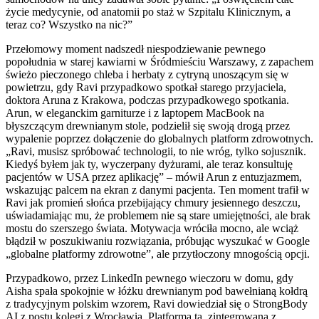
życie medycynie, od anatomii po staż w Szpitalu Klinicznym, a
teraz co? Wszystko na nic?”
Przełomowy moment nadszedł niespodziewanie pewnego
popołudnia w starej kawiarni w Śródmieściu Warszawy, z zapachem
świeżo pieczonego chleba i herbaty z cytryną unoszącym się w
powietrzu, gdy Ravi przypadkowo spotkał starego przyjaciela,
doktora Aruna z Krakowa, podczas przypadkowego spotkania.
Arun, w eleganckim garniturze i z laptopem MacBook na
błyszczącym drewnianym stole, podzielił się swoją drogą przez
wypalenie poprzez dołączenie do globalnych platform zdrowotnych.
„Ravi, musisz spróbować technologii, to nie wróg, tylko sojusznik.
Kiedyś byłem jak ty, wyczerpany dyżurami, ale teraz konsultuję
pacjentów w USA przez aplikację” – mówił Arun z entuzjazmem,
wskazując palcem na ekran z danymi pacjenta. Ten moment trafił w
Ravi jak promień słońca przebijający chmury jesiennego deszczu,
uświadamiając mu, że problemem nie są stare umiejętności, ale brak
mostu do szerszego świata. Motywacja wróciła mocno, ale wciąż
błądził w poszukiwaniu rozwiązania, próbując wyszukać w Google
„globalne platformy zdrowotne”, ale przytłoczony mnogością opcji.
Przypadkowo, przez LinkedIn pewnego wieczoru w domu, gdy
Aisha spała spokojnie w łóżku drewnianym pod bawełnianą kołdrą
z tradycyjnym polskim wzorem, Ravi dowiedział się o StrongBody
AI z postu kolegi z Wrocławia. Platforma ta, zintegrowana z