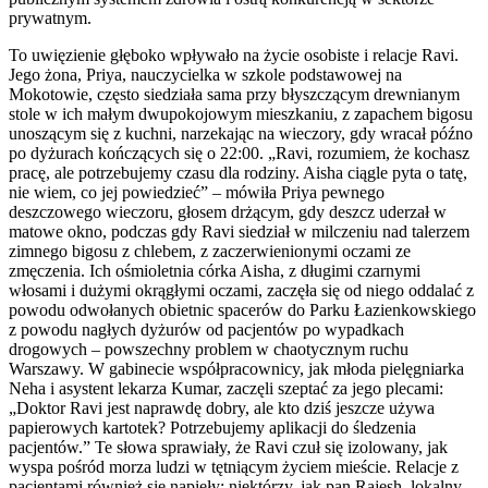
prywatnym.
To uwięzienie głęboko wpływało na życie osobiste i relacje Ravi.
Jego żona, Priya, nauczycielka w szkole podstawowej na
Mokotowie, często siedziała sama przy błyszczącym drewnianym
stole w ich małym dwupokojowym mieszkaniu, z zapachem bigosu
unoszącym się z kuchni, narzekając na wieczory, gdy wracał późno
po dyżurach kończących się o 22:00. „Ravi, rozumiem, że kochasz
pracę, ale potrzebujemy czasu dla rodziny. Aisha ciągle pyta o tatę,
nie wiem, co jej powiedzieć” – mówiła Priya pewnego
deszczowego wieczoru, głosem drżącym, gdy deszcz uderzał w
matowe okno, podczas gdy Ravi siedział w milczeniu nad talerzem
zimnego bigosu z chlebem, z zaczerwienionymi oczami ze
zmęczenia. Ich ośmioletnia córka Aisha, z długimi czarnymi
włosami i dużymi okrągłymi oczami, zaczęła się od niego oddalać z
powodu odwołanych obietnic spacerów do Parku Łazienkowskiego
z powodu nagłych dyżurów od pacjentów po wypadkach
drogowych – powszechny problem w chaotycznym ruchu
Warszawy. W gabinecie współpracownicy, jak młoda pielęgniarka
Neha i asystent lekarza Kumar, zaczęli szeptać za jego plecami:
„Doktor Ravi jest naprawdę dobry, ale kto dziś jeszcze używa
papierowych kartotek? Potrzebujemy aplikacji do śledzenia
pacjentów.” Te słowa sprawiały, że Ravi czuł się izolowany, jak
wyspa pośród morza ludzi w tętniącym życiem mieście. Relacje z
pacjentami również się napięły; niektórzy, jak pan Rajesh, lokalny