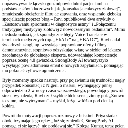
dopasowywanie łączyło go z odpowiednimi pacjentami na
podstawie słów kluczowych jak „konsultacja cukrzycy ziołowej”,
zmniejszało obciążenie filtrując zapytania, oraz wspierało głęboką
specjalizację poprzez blog – Ravi opublikował dwa artykuły o
„Zastosowaniu spirometrii w diagnostyce astmy” i „Połączeniu
tradycyjnej medycyny ziołowej z nowoczesnymi badaniami”. Mimo
niedoskonałości, jak sporadyczne błędy Voice Translate w
terminach medycznych (np. „HbA1c” na „HBA1C”), Ravi nadal
świadczył usługi, np. wysyłając poprawione oferty i filmy
demonstracyjne, stopniowo odzyskując wiarę w siebie: od lekarza
zacofanego do globalnego eksperta, udowadniając kompetencje
poprzez ocenę 4,8 gwiazdki. StrongBody AI towarzyszyło
wysyłając powiadomienia email o nowych zapytaniach, pomagając
mu pokonać cyfrowe ograniczenia.
Były momenty spadku nastroju przy pojawianiu się trudności: nagły
przypadek konsultacji z Nigerii o malarii, wymagający pilnej
odpowiedzi o 2 w nocy czasu warszawskiego, powodujący powrót
stresu wypalenia, Ravi czuł szybkie bicie serca, zimny pot. „Znowu
to samo, nie wytrzymam” – myślał, leżąc w łóżku pod cienką
kołdrą.
Powrót do motywacji poprzez rozmowy z bliskimi: Priya siadała
obok, trzymając jego rękę: „Już się zmieniłeś, StrongBody AI
pomaga ci się łączyć, nie poddawaj się.” Kolega Kumar, teraz pełen