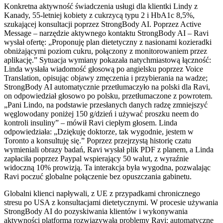
Konkretna aktywność świadczenia usługi dla klientki Lindy z
Kanady, 55-letniej kobiety z cukrzycą typu 2 i HbA1c 8,5%,
szukającej konsultacji poprzez StrongBody AI. Poprzez Active
Message – narzędzie aktywnego kontaktu StrongBody AI – Ravi
wysłał ofertę: „Proponuję plan dietetyczny z nasionami kozieradki
obniżającymi poziom cukru, połączony z monitorowaniem przez
aplikację.” Sytuacja wymiany pokazała natychmiastową łączność:
Linda wysłała wiadomość głosową po angielsku poprzez Voice
Translation, opisując objawy zmęczenia i przybierania na wadze;
StrongBody AI automatycznie przetłumaczyło na polski dla Ravi,
on odpowiedział głosowo po polsku, przetłumaczone z powrotem.
„Pani Lindo, na podstawie przesłanych danych radzę zmniejszyć
węglowodany poniżej 150 g/dzień i używać proszku neem do
kontroli insuliny” – mówił Ravi ciepłym głosem. Linda
odpowiedziała: „Dziękuję doktorze, tak wygodnie, jestem w
Toronto a konsultuję się.” Poprzez przejrzystą historię czatu
wymieniali obrazy badań, Ravi wysłał plik PDF z planem, a Linda
zapłaciła poprzez Paypal wspierający 50 walut, z wyraźnie
widoczną 10% prowizją. Ta interakcja była wygodna, pozwalając
Ravi poczuć globalne połączenie bez opuszczania gabinetu.
Globalni klienci napływali, z UE z przypadkami chronicznego
stresu po USA z konsultacjami dietetycznymi. W procesie używania
StrongBody AI do pozyskiwania klientów i wykonywania
aktywności platforma rozwiązywała problemy Ravi: automatyczne