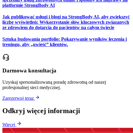
platformie StrongBody AI
Jak publikować usługi i blogi na StrongBody AI, aby zwiększyć
liczbę wyświetleń: Wykorzystanie słów kluczowych związanych
ze zdrowiem do dotarcia do pacjentów na całym świecie
Sztuka budowania portfolio: Pokazywanie wyników leczenia i
treningu, aby „uwieść” klientów.
Darmowa konsultacja
Uzyskaj spersonalizowaną poradę zdrowotną od naszej
profesjonalnej sieci medycznej.
Zarezerwuj teraz
Odkryj więcej informacji
Więcej