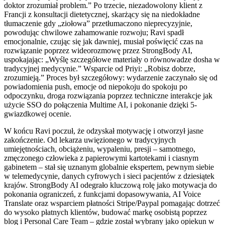
doktor zrozumiał problem.” Po trzecie, niezadowolony klient z
Francji z konsultacji dietetycznej, skarżący się na niedokładne
tłumaczenie gdy „ziołowa” przetłumaczono nieprecyzyjnie,
powodując chwilowe zahamowanie rozwoju; Ravi spadł
emocjonalnie, czując się jak dawniej, musiał poświęcić czas na
rozwiązanie poprzez wideorozmowę przez StrongBody AI,
uspokajając: „Wyślę szczegółowe materiały o równowadze dosha w
tradycyjnej medycynie.” Wsparcie od Priyi: „Robisz dobrze,
zrozumieją.” Proces był szczegółowy: wydarzenie zaczynało się od
powiadomienia push, emocje od niepokoju do spokoju po
odpoczynku, droga rozwiązania poprzez techniczne interakcje jak
użycie SSO do połączenia Multime AI, i pokonanie dzięki 5-
gwiazdkowej ocenie.
W końcu Ravi poczuł, że odzyskał motywację i otworzył jasne
zakończenie. Od lekarza uwięzionego w tradycyjnych
umiejętnościach, obciążeniu, wypaleniu, presji – samotnego,
zmęczonego człowieka z papierowymi kartotekami i ciasnym
gabinetem – stał się uznanym globalnie ekspertem, pewnym siebie
w telemedycynie, danych cyfrowych i sieci pacjentów z dziesiątek
krajów. StrongBody AI odegrało kluczową rolę jako motywacja do
pokonania ograniczeń, z funkcjami dopasowywania, AI Voice
Translate oraz wsparciem płatności Stripe/Paypal pomagając dotrzeć
do wysoko płatnych klientów, budować markę osobistą poprzez
blog i Personal Care Team – gdzie został wybrany jako opiekun w