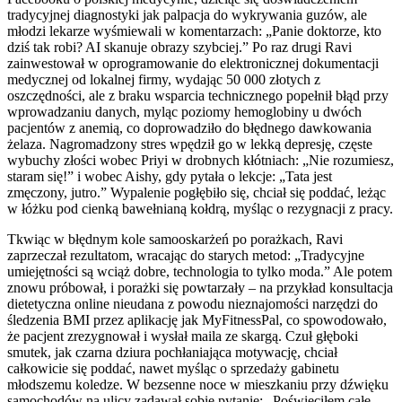
tradycyjnej diagnostyki jak palpacja do wykrywania guzów, ale
młodzi lekarze wyśmiewali w komentarzach: „Panie doktorze, kto
dziś tak robi? AI skanuje obrazy szybciej.” Po raz drugi Ravi
zainwestował w oprogramowanie do elektronicznej dokumentacji
medycznej od lokalnej firmy, wydając 50 000 złotych z
oszczędności, ale z braku wsparcia technicznego popełnił błąd przy
wprowadzaniu danych, myląc poziomy hemoglobiny u dwóch
pacjentów z anemią, co doprowadziło do błędnego dawkowania
żelaza. Nagromadzony stres wpędził go w lekką depresję, częste
wybuchy złości wobec Priyi w drobnych kłótniach: „Nie rozumiesz,
staram się!” i wobec Aishy, gdy pytała o lekcje: „Tata jest
zmęczony, jutro.” Wypalenie pogłębiło się, chciał się poddać, leżąc
w łóżku pod cienką bawełnianą kołdrą, myśląc o rezygnacji z pracy.
Tkwiąc w błędnym kole samooskarżeń po porażkach, Ravi
zaprzeczał rezultatom, wracając do starych metod: „Tradycyjne
umiejętności są wciąż dobre, technologia to tylko moda.” Ale potem
znowu próbował, i porażki się powtarzały – na przykład konsultacja
dietetyczna online nieudana z powodu nieznajomości narzędzi do
śledzenia BMI przez aplikację jak MyFitnessPal, co spowodowało,
że pacjent zrezygnował i wysłał maila ze skargą. Czuł głęboki
smutek, jak czarna dziura pochłaniająca motywację, chciał
całkowicie się poddać, nawet myśląc o sprzedaży gabinetu
młodszemu koledze. W bezsenne noce w mieszkaniu przy dźwięku
samochodów na ulicy zadawał sobie pytanie: „Poświęciłem całe