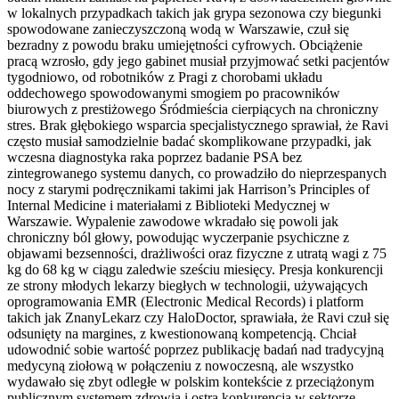
w lokalnych przypadkach takich jak grypa sezonowa czy biegunki
spowodowane zanieczyszczoną wodą w Warszawie, czuł się
bezradny z powodu braku umiejętności cyfrowych. Obciążenie
pracą wzrosło, gdy jego gabinet musiał przyjmować setki pacjentów
tygodniowo, od robotników z Pragi z chorobami układu
oddechowego spowodowanymi smogiem po pracowników
biurowych z prestiżowego Śródmieścia cierpiących na chroniczny
stres. Brak głębokiego wsparcia specjalistycznego sprawiał, że Ravi
często musiał samodzielnie badać skomplikowane przypadki, jak
wczesna diagnostyka raka poprzez badanie PSA bez
zintegrowanego systemu danych, co prowadziło do nieprzespanych
nocy z starymi podręcznikami takimi jak Harrison’s Principles of
Internal Medicine i materiałami z Biblioteki Medycznej w
Warszawie. Wypalenie zawodowe wkradało się powoli jak
chroniczny ból głowy, powodując wyczerpanie psychiczne z
objawami bezsenności, drażliwości oraz fizyczne z utratą wagi z 75
kg do 68 kg w ciągu zaledwie sześciu miesięcy. Presja konkurencji
ze strony młodych lekarzy biegłych w technologii, używających
oprogramowania EMR (Electronic Medical Records) i platform
takich jak ZnanyLekarz czy HaloDoctor, sprawiała, że Ravi czuł się
odsunięty na margines, z kwestionowaną kompetencją. Chciał
udowodnić sobie wartość poprzez publikację badań nad tradycyjną
medycyną ziołową w połączeniu z nowoczesną, ale wszystko
wydawało się zbyt odległe w polskim kontekście z przeciążonym
publicznym systemem zdrowia i ostrą konkurencją w sektorze