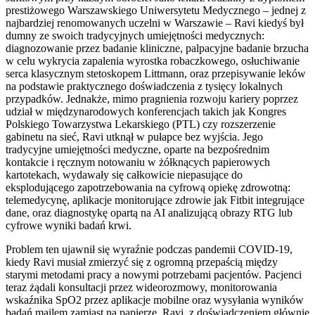
prestiżowego Warszawskiego Uniwersytetu Medycznego – jednej z
najbardziej renomowanych uczelni w Warszawie – Ravi kiedyś był
dumny ze swoich tradycyjnych umiejętności medycznych:
diagnozowanie przez badanie kliniczne, palpacyjne badanie brzucha
w celu wykrycia zapalenia wyrostka robaczkowego, osłuchiwanie
serca klasycznym stetoskopem Littmann, oraz przepisywanie leków
na podstawie praktycznego doświadczenia z tysięcy lokalnych
przypadków. Jednakże, mimo pragnienia rozwoju kariery poprzez
udział w międzynarodowych konferencjach takich jak Kongres
Polskiego Towarzystwa Lekarskiego (PTL) czy rozszerzenie
gabinetu na sieć, Ravi utknął w pułapce bez wyjścia. Jego
tradycyjne umiejętności medyczne, oparte na bezpośrednim
kontakcie i ręcznym notowaniu w żółknących papierowych
kartotekach, wydawały się całkowicie niepasujące do
eksplodującego zapotrzebowania na cyfrową opiekę zdrowotną:
telemedycynę, aplikacje monitorujące zdrowie jak Fitbit integrujące
dane, oraz diagnostykę opartą na AI analizującą obrazy RTG lub
cyfrowe wyniki badań krwi.
Problem ten ujawnił się wyraźnie podczas pandemii COVID-19,
kiedy Ravi musiał zmierzyć się z ogromną przepaścią między
starymi metodami pracy a nowymi potrzebami pacjentów. Pacjenci
teraz żądali konsultacji przez wideorozmowy, monitorowania
wskaźnika SpO2 przez aplikacje mobilne oraz wysyłania wyników
badań mailem zamiast na papierze. Ravi, z doświadczeniem głównie