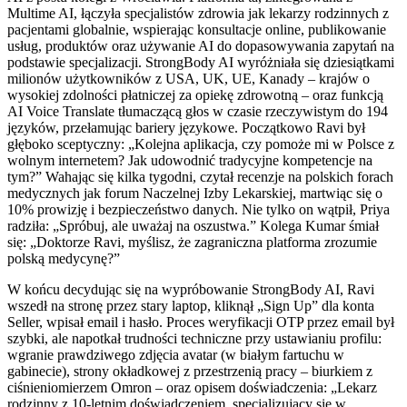
Multime AI, łączyła specjalistów zdrowia jak lekarzy rodzinnych z
pacjentami globalnie, wspierając konsultacje online, publikowanie
usług, produktów oraz używanie AI do dopasowywania zapytań na
podstawie specjalizacji. StrongBody AI wyróżniała się dziesiątkami
milionów użytkowników z USA, UK, UE, Kanady – krajów o
wysokiej zdolności płatniczej za opiekę zdrowotną – oraz funkcją
AI Voice Translate tłumaczącą głos w czasie rzeczywistym do 194
języków, przełamując bariery językowe. Początkowo Ravi był
głęboko sceptyczny: „Kolejna aplikacja, czy pomoże mi w Polsce z
wolnym internetem? Jak udowodnić tradycyjne kompetencje na
tym?” Wahając się kilka tygodni, czytał recenzje na polskich forach
medycznych jak forum Naczelnej Izby Lekarskiej, martwiąc się o
10% prowizję i bezpieczeństwo danych. Nie tylko on wątpił, Priya
radziła: „Spróbuj, ale uważaj na oszustwa.” Kolega Kumar śmiał
się: „Doktorze Ravi, myślisz, że zagraniczna platforma zrozumie
polską medycynę?”
W końcu decydując się na wypróbowanie StrongBody AI, Ravi
wszedł na stronę przez stary laptop, kliknął „Sign Up” dla konta
Seller, wpisał email i hasło. Proces weryfikacji OTP przez email był
szybki, ale napotkał trudności techniczne przy ustawianiu profilu:
wgranie prawdziwego zdjęcia avatar (w białym fartuchu w
gabinecie), strony okładkowej z przestrzenią pracy – biurkiem z
ciśnieniomierzem Omron – oraz opisem doświadczenia: „Lekarz
rodzinny z 10-letnim doświadczeniem, specjalizujący się w