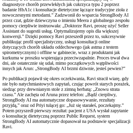
diagnostyce chorób przewlekłych jak cukrzyca typu 2 poprzez
badanie HbA1c i konsultacje dietetyczne łączące tradycyjne zioła z
nowoczesnymi metodami.” Zadzwonił do wsparcia StrongBody AI
przez czat, gdzie dziewczyna o imieniu Meera z globalnego zespołu
pomocy cierpliwie instruowała: „Doktorze Ravi, proszę użyć Seller
Assistant do sugestii usług. Optymalizujemy opis dla większej
konwersji.” Dzięki pomocy Ravi przeszedł przez to, sukcesywnie
publikując profil specjalistyczny, usługi konsultacji online
dotyczących chorób układu oddechowego (jak astma z testem
spirometrycznym) i offline w gabinecie, wraz z produktami jak
kurkuma w proszku wspierająca przeciwzapalnie. Proces trwał dwa
dni, ale ostatecznie się udał, mimo początkowych wątpliwości
innych jak Arun: „StrongBody AI brzmi dziwnie, jesteś pewien?”
Po publikacji pojawił się okres oczekiwania, Ravi stracił wiarę, gdy
nie było natychmiastowych zapytań, czując powrót starych porażek,
siedząc przy drewnianym stole z zimną herbatą: „Znowu strata
czasu.” Ale zachęta od Aruna przez telefon: „Bądź cierpliwy,
StrongBody AI ma automatyczne dopasowywanie, rezultaty
przyjdą,” oraz od Priyi tulącej go: „Już się starałeś, poczekajmy.”
Potem przyszedł pierwszy rezultat: pacjent z USA wysłał zapytanie
o konsultację dietetyczną poprzez Public Request, system
StrongBody AI automatycznie dopasował na podstawie specjalizacji
Ravi.