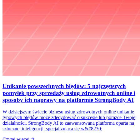
Unikanie powszechnych błędów: 5 najczęstszych
pomyłek przy sprzedaży usług zdrowotnych online i
sposoby ich naprawy na platformie StrongBody AI
W dzisiejszym świecie biznesu usług zdrowotnych online unikanie
typowych błędów może zdecydować o sukcesie lub porażce Twojej
działalności. StrongBody AI to zaawansowana platforma oparta na
sztucznej inteligencji, specjalizująca się w&#8230;
Czytaj więcej