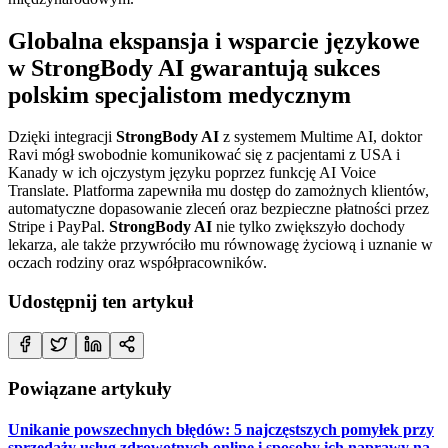
Globalna ekspansja i wsparcie językowe
w StrongBody AI gwarantują sukces
polskim specjalistom medycznym
Dzięki integracji
StrongBody AI
z systemem Multime AI, doktor
Ravi mógł swobodnie komunikować się z pacjentami z USA i
Kanady w ich ojczystym języku poprzez funkcję AI Voice
Translate. Platforma zapewniła mu dostęp do zamożnych klientów,
automatyczne dopasowanie zleceń oraz bezpieczne płatności przez
Stripe i PayPal.
StrongBody AI
nie tylko zwiększyło dochody
lekarza, ale także przywróciło mu równowagę życiową i uznanie w
oczach rodziny oraz współpracowników.
Udostępnij ten artykuł
Powiązane artykuły
Unikanie powszechnych błędów: 5 najczęstszych pomyłek przy
sprzedaży usług zdrowotnych online i sposoby ich naprawy na