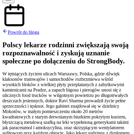
Powrót do bloga
Polscy lekarze rodzinni zwiększają swoją
rozpoznawalność i zyskują uznanie
społeczne po dołączeniu do StrongBody.
W tętniących życiem ulicach Warszawy, Polska, gdzie dźwięk
klaksonów tramwajów i samochodów rozbrzmiewa wśród
wysokich bloków z wielkiej płyty przeplatanych z zabytkowymi
kamienicami na Pradze, a zapach bigosu i pierogów unosi się z
ulicznych food trucków w wilgotnym powietrzu po długotrwałych
deszczach jesiennych, doktor Ravi Sharma prowadził życie pełne
sprzeczności i tęsknot. Jego gabinet znajdował się w dzielnicy
Mokotów, w małym pomieszczeniu około 20 metrów
kwadratowych z starym drewnianym biurkiem pokrytym kurzem,
błyszczącą metalową szafką na leki wypełnioną generykami takimi
jak paracetamol i amoksycylina, oraz skrzypiącym wentylatorem
sufitowym przy każdym obrocie. Jako lekarz rodzinny z dyplomem