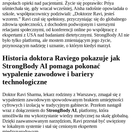
zespołach opieki nad pacjentami. Życie się poprawiło: Priya
uśmiechała się, gdy wracał wcześniej, Aisha radośnie opowiadała o
szkole, współpracownicy podziwiali: „Doktorze Ravi, jesteś
wzorem.” Ravi czuł się spełniony, przyczyniając się do globalnego
zdrowia społeczności, z dochodem podwojonym i szerszymi
relacjami społecznymi, od konferencji online po współpracę z
ekspertami z USA nad badaniami dietetycznymi. StrongBody AI nie
było tylko platformą, ale mostem zmieniającym jego życie,
przynoszącym nadzieję i uznanie, o którym kiedyś marzył.
Historia doktora Raviego pokazuje jak
StrongBody AI pomaga pokonać
wypalenie zawodowe i bariery
technologiczne
Doktor Ravi Sharma, lekarz rodzinny z Warszawy, zmagał się z
wypaleniem zawodowym spowodowanym brakiem umiejętności
cyfrowych i izolacją w tradycyjnym gabinecie. Przełom nastąpił
wraz z dołączeniem do
StrongBody AI
, platformy, która
umożliwiła mu wykorzystanie wiedzy medycznej na skalę globalną.
Dzięki zaawansowanym narzędziom, Ravi przestał być uwięziony
w lokalnym systemie i stał się cenionym ekspertem
międzynarodowym.