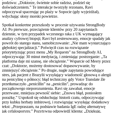
podziwu: „Doktorze, świetnie sobie radzisz, podziel się
doświadczeniem.” Te interakcje tworzyły rezonans, Ravi
odpoczywał spacerując po plaży w Sopocie (gdy wyjeżdżał),
wdychając słony morski powietrze.
Spotkał konkretne przeszkody w procesie używania StrongBody
AI: Po pierwsze, przeciążenie klientów przy 20 zapytaniach
dziennie, w tym przypadek wczesnego raka z UK wymagający
analizy cyfrowej biopsji; Ravi był zestresowany, emocje spadały jak
powrót do starego stanu, samobiczowanie: „Nie mam wystarczająco
głębokiej specjalizacji.” Poświęcił czas na rozwiązanie
priorytetyzując przez menu „My Requests” na StrongBody AI,
odpoczywając 30 minut medytacją, i zmieniając postrzeganie: „Ta
platforma daje mi szansę, nie obciążenie.” Wsparcie od Meery przez
czat: „Doktorze, możemy dostosować dopasowywanie, by
zmniejszyć obciążenie.” Po drugie, nagłe zapytania powodujące
stres, jak pacjent z Brazylii wysyłający wiadomość głosową o alergii
na penicylinę o północy; błąd techniczny gdy Voice Translate źle
przetłumaczyło „penicillin” na „penicilin”, prowadząc do
początkowego nieporozumienia. Ravi się zawahał, emocje
przerwane, mniejsza pewność siebie: „Znowu błąd, poniosłem
porażkę.” Uspokoił się odsłuchując historii czatu, odpoczywając
przy kubku herbaty imbirowej, i rozwiązując wysyłając dodatkowy
tekst: „Przepraszam, na podstawie badania IgE radzę alternatywę
jak cefalosporyny.” Pozytywna odpowiedź klienta: „Dziękuję,