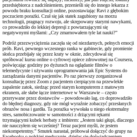
przedsiębiorca z nadciśnieniem, przenieśli się do innego lekarza z
powodu braku konsultacji online, pozostawiając Ravi z głębokim
poczuciem porażki. Czuł się jak statek zagubiony na morzu
technologii, pragnący rozwoju, ale skrępowany starymi nawykami,
co prowadziło do lekkiej depresji z powtarzającymi się
negatywnymi myślami: „Czy zmarnowałem tyle lat nauki?”
Podróż przezwyciężenia zaczęła się od niezdarnych, pełnych emocji
prób. Ravi, pewnego wczesnego ranka w gabinecie, gdy promienie
słońca przebijały się przez kraty w oknie, zdecydował się
spróbować kursu online o cyfrowej opiece zdrowotnej na Coursera,
poświęcając godziny po dyżurach na oglądanie filmów o
telemedycynie i używaniu oprogramowania jak Epic Systems do
zarządzania danymi pacjentów. Po raz pierwszy zorganizował
konsultację przez Zoom z pacjentem cierpiącym na przewlekłe
zapalenie zatok, siedząc przed starym komputerem z matowym
ekranem, ale słabe łącze internetowe w Warszawie – często
przerywane przez dostawców – powodowało lag, co doprowadziło
do błędnej diagnozy, gdy nie mógł wyraźnie zobaczyć przesłanych
obrazów nosa i gardła. Ta porażka wywołała u niego ekstremalny
stres, samobiczowanie w samotności z drżącymi rękami
trzymającymi kubek herbaty z imbirem: „Jestem taki głupi, dlaczego
nie nauczyłem się wcześniej? Teraz pacjent myśli, że jestem
niekompetentny.” Smutek narastał, próbował dołączyć do grupy na
Facebooku o polskiej medycynie, dzieląc się doświadczeniem