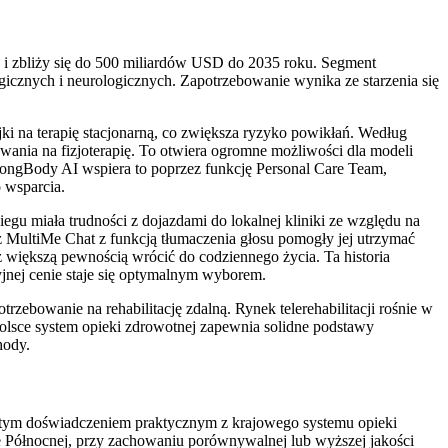
u i zbliży się do 500 miliardów USD do 2035 roku. Segment
ogicznych i neurologicznych. Zapotrzebowanie wynika ze starzenia się
ki na terapię stacjonarną, co zwiększa ryzyko powikłań. Według
ania na fizjoterapię. To otwiera ogromne możliwości dla modeli
trongBody AI wspiera to poprzez funkcję Personal Care Team,
 wsparcia.
iegu miała trudności z dojazdami do lokalnej kliniki ze względu na
zez MultiMe Chat z funkcją tłumaczenia głosu pomogły jej utrzymać
 z większą pewnością wrócić do codziennego życia. Ta historia
yjnej cenie staje się optymalnym wyborem.
ebowanie na rehabilitację zdalną. Rynek telerehabilitacji rośnie w
Polsce system opieki zdrowotnej zapewnia solidne podstawy
hody.
ogatym doświadczeniem praktycznym z krajowego systemu opieki
ce Północnej, przy zachowaniu porównywalnej lub wyższej jakości