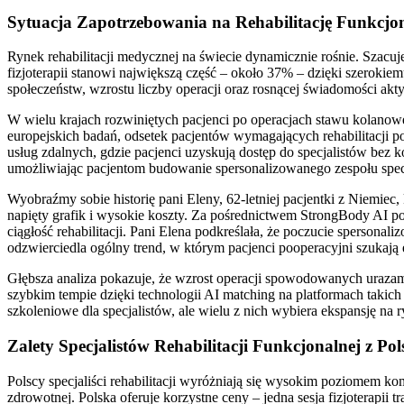
Sytuacja Zapotrzebowania na Rehabilitację Funkcjo
Rynek rehabilitacji medycznej na świecie dynamicznie rośnie. Szacu
fizjoterapii stanowi największą część – około 37% – dzięki szerokie
społeczeństw, wzrostu liczby operacji oraz rosnącej świadomości akt
W wielu krajach rozwiniętych pacjenci po operacjach stawu kolanowe
europejskich badań, odsetek pacjentów wymagających rehabilitacji 
usług zdalnych, gdzie pacjenci uzyskują dostęp do specjalistów bez
umożliwiając pacjentom budowanie spersonalizowanego zespołu specja
Wyobraźmy sobie historię pani Eleny, 62-letniej pacjentki z Niemiec,
napięty grafik i wysokie koszty. Za pośrednictwem StrongBody AI poł
ciągłość rehabilitacji. Pani Elena podkreślała, że poczucie spersona
odzwierciedla ogólny trend, w którym pacjenci pooperacyjni szukają
Głębsza analiza pokazuje, że wzrost operacji spowodowanych urazami
szybkim tempie dzięki technologii AI matching na platformach takic
szkoleniowe dla specjalistów, ale wielu z nich wybiera ekspansję n
Zalety Specjalistów Rehabilitacji Funkcjonalnej z 
Polscy specjaliści rehabilitacji wyróżniają się wysokim poziomem 
zdrowotnej. Polska oferuje korzystne ceny – jedna sesja fizjoterap