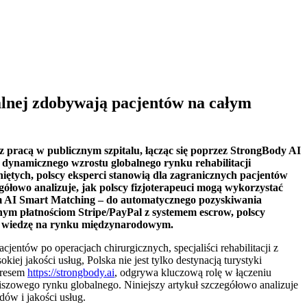
onalnej zdobywają pacjentów na całym
z pracą w publicznym szpitalu, łącząc się poprzez StrongBody AI
 dynamicznego wzrostu globalnego rynku rehabilitacji
iętych, polscy eksperci stanowią dla zagranicznych pacjentów
ółowo analizuje, jak polscy fizjoterapeuci mogą wykorzystać
tem AI Smart Matching – do automatycznego pozyskiwania
nym płatnościom Stripe/PayPal z systemem escrow, polscy
oją wiedzę na rynku międzynarodowym.
jentów po operacjach chirurgicznych, specjaliści rehabilitacji z
ej jakości usług, Polska nie jest tylko destynacją turystyki
adresem
https://strongbody.ai
, odgrywa kluczową rolę w łączeniu
niszowego rynku globalnego. Niniejszy artykuł szczegółowo analizuje
dów i jakości usług.