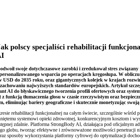
ak polscy specjaliści rehabilitacji funkcj
AI
odwoił swoje dotychczasowe zarobki i zredukował stres związany 
spersonalizowanego wsparcia po operacjach kręgosłupa. W obliczu
w USD do 2035 roku, oraz gigantycznych kolejek w krajach rozwin
y zachowaniu najwyższych standardów europejskich. Artykuł szczeg
tant AI do błyskawicznego tworzenia profili ofertowych oraz sys
 funkcją tłumaczenia głosu w czasie rzeczywistym oraz bezpiecz
am, eliminując bariery geograficzne i skutecznie monetyzując sw
e rehabilitacji funkcjonalnej na całym świecie, szczególnie wśród pac
zwiniętemu systemowi opieki zdrowotnej, konkurencyjnym kosztom i wysoki
stępnej zdalnie. Platforma StrongBody AI, działająca pod oficjalnym 
ałego globu, tworząc efektywne i zrównoważone możliwości penetracji 
 oraz sposoby wykorzystania platformy cyfrowej do optymalizacji docho