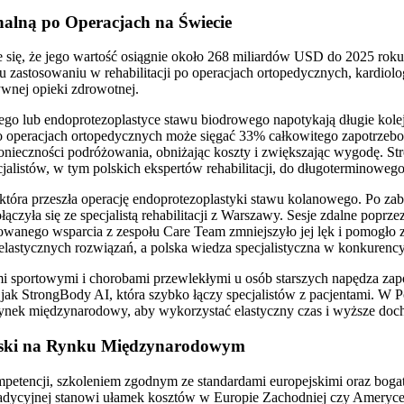
nalną po Operacjach na Świecie
je się, że jego wartość osiągnie około 268 miliardów USD do 2025 rok
mu zastosowaniu w rehabilitacji po operacjach ortopedycznych, kardiol
ywnej opieki zdrowotnej.
go lub endoprotezoplastyce stawu biodrowego napotykają długie kolej
po operacjach ortopedycznych może sięgać 33% całkowitego zapotrzebow
 konieczności podróżowania, obniżając koszty i zwiększając wygodę. S
listów, w tym polskich ekspertów rehabilitacji, do długoterminowego
 która przeszła operację endoprotezoplastyki stawu kolanowego. Po zab
ączyła się ze specjalistą rehabilitacji z Warszawy. Sesje zdalne popr
lizowanego wsparcia z zespołu Care Team zmniejszyło jej lęk i pomogło
 elastycznych rozwiązań, a polska wiedza specjalistyczna w konkurenc
 sportowymi i chorobami przewlekłymi u osób starszych napędza zapotrz
h jak StrongBody AI, która szybko łączy specjalistów z pacjentami. W 
a rynek międzynarodowy, aby wykorzystać elastyczny czas i wyższe doc
Polski na Rynku Międzynarodowym
kompetencji, szkoleniem zgodnym ze standardami europejskimi oraz b
ii tradycyjnej stanowi ułamek kosztów w Europie Zachodniej czy Amery