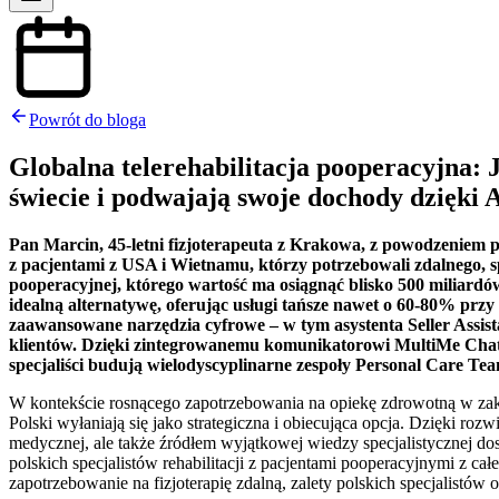
Powrót do bloga
Globalna telerehabilitacja pooperacyjna: J
świecie i podwajają swoje dochody dzięki 
Pan Marcin, 45-letni fizjoterapeuta z Krakowa, z powodzeniem p
z pacjentami z USA i Wietnamu, którzy potrzebowali zdalnego, 
pooperacyjnej, którego wartość ma osiągnąć blisko 500 miliardó
idealną alternatywę, oferując usługi tańsze nawet o 60-80% prz
zaawansowane narzędzia cyfrowe – w tym asystenta Seller Assis
klientów. Dzięki zintegrowanemu komunikatorowi MultiMe Chat z
specjaliści budują wielodyscyplinarne zespoły Personal Care Te
W kontekście rosnącego zapotrzebowania na opiekę zdrowotną w zakresi
Polski wyłaniają się jako strategiczna i obiecująca opcja. Dzięki ro
medycznej, ale także źródłem wyjątkowej wiedzy specjalistycznej do
polskich specjalistów rehabilitacji z pacjentami pooperacyjnymi z c
zapotrzebowanie na fizjoterapię zdalną, zalety polskich specjalistów