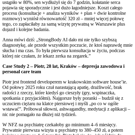
ustąpiło w 80%, sen wydłużył się do 7 godzin, kołatanie serca
pojawia się sporadycznie i jest dużo łagodniejsze. Koszt całego
procesu (konsultacje + analiza wyników + plan + dwie kontrolne
rozmowy) wyniósł równowartość 320 zł – mniej więcej połowę
tego, co zapłaciłaby za samą wizytę prywatną w Warszawie plus
dojazd i kolejne badania.
Anna mówi dziś: „StrongBody AI dało mi nie tylko szybszą
diagnostykę, ale przede wszystkim poczucie, że ktoś naprawdę mnie
słucha i ma czas. To była pierwsza konsultacja w życiu, podczas
której nie czułam, że lekarz zerka na zegarek.”
Case Study 2 – Piotr, 28 lat, Kraków – depresja zawodowa i
personal care team
Piotr jest frontend developerem w krakowskim software house’ie.
Od połowy 2025 roku czuł narastającą apatię, drażliwość, brak
radości z rzeczy, które kiedyś go cieszyły (gry, wspinaczka,
spotkania z przyjaciółmi). Najgorsze były poranki – budził się z
uczuciem ciężaru na klatce piersiowej i myśli „po co w ogóle
wstawać”. Próbował siłowni, ashwagandhy, medytacji z aplikacji –
nic nie pomagało na dłużej niż tydzień.
W NFZ na psychiatrę czekałoby go minimum 4–6 miesięcy.
Prywatnie pierwsza wizyta u psychiatry to 380–450 zł, a potem