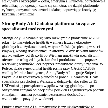
efektywny i oszczędny – Zofia, emerytka z Krakowa, potrzebowała
rehabilitacji po operacji; czuła się samotna, ale dzięki platformie
cyfrowej otrzymała wskazówki zdalne, poprawiając kondycję
fizyczną i psychiczną.
StrongBody AI: Globalna platforma łącząca ze
specjalistami medycznymi
StrongBody AI wyłania się jako rozwiązanie pionierskie w 2026
roku – to marketplace health & wellness łączący ekspertów
globalnych z użytkownikami, w tym z Polski (wspieraną w sieci
krajów), według dokumentacji platformy. Z dziesiątkami milionów
użytkowników od Brazylii po Wietnam umożliwia specjalistom
oferowanie usług zdalnych, kursów i produktów – nie poprzez
rezerwację terminów, lecz poprzez proaktywne oferty i żądania. W
Polsce, gdzie rynek digital health rośnie przy CAGR 17,85%
według Mordor Intelligence, StrongBody AI integruje Stripe i
PayPal dla bezpiecznych płatności w ponad 50 walutach. Beata,
specjalistka psycholog z Warszawy, dołączyła jako seller za 15
USD/miesiąc; początkowo wątpiła w zasięg globalny, ale po
otrzymaniu zapytań od pacjentów polskich i zagranicznych poczuła
entuzjazm – analiza pokazuje rozszerzenie dochodów i
wzmocnienie pozycji zawodowej.
Funkcja matching AI automatycznie łączy użytkowników ze