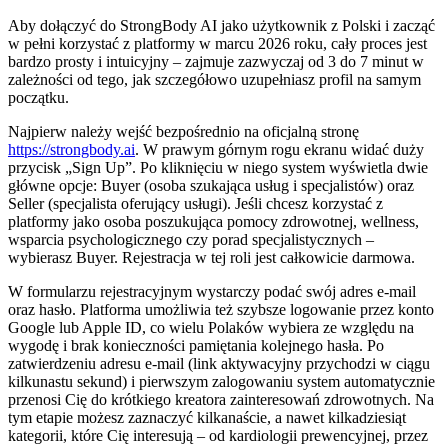
Aby dołączyć do StrongBody AI jako użytkownik z Polski i zacząć
w pełni korzystać z platformy w marcu 2026 roku, cały proces jest
bardzo prosty i intuicyjny – zajmuje zazwyczaj od 3 do 7 minut w
zależności od tego, jak szczegółowo uzupełniasz profil na samym
początku.
Najpierw należy wejść bezpośrednio na oficjalną stronę
https://strongbody.ai
. W prawym górnym rogu ekranu widać duży
przycisk „Sign Up”. Po kliknięciu w niego system wyświetla dwie
główne opcje: Buyer (osoba szukająca usług i specjalistów) oraz
Seller (specjalista oferujący usługi). Jeśli chcesz korzystać z
platformy jako osoba poszukująca pomocy zdrowotnej, wellness,
wsparcia psychologicznego czy porad specjalistycznych –
wybierasz Buyer. Rejestracja w tej roli jest całkowicie darmowa.
W formularzu rejestracyjnym wystarczy podać swój adres e-mail
oraz hasło. Platforma umożliwia też szybsze logowanie przez konto
Google lub Apple ID, co wielu Polaków wybiera ze względu na
wygodę i brak konieczności pamiętania kolejnego hasła. Po
zatwierdzeniu adresu e-mail (link aktywacyjny przychodzi w ciągu
kilkunastu sekund) i pierwszym zalogowaniu system automatycznie
przenosi Cię do krótkiego kreatora zainteresowań zdrowotnych. Na
tym etapie możesz zaznaczyć kilkanaście, a nawet kilkadziesiąt
kategorii, które Cię interesują – od kardiologii prewencyjnej, przez