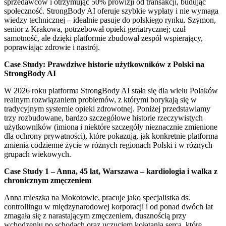
sprzedawców i otrzymując 50% prowizji od transakcji, budując
społeczność. StrongBody AI oferuje szybkie wypłaty i nie wymaga
wiedzy technicznej – idealnie pasuje do polskiego rynku. Szymon,
senior z Krakowa, potrzebował opieki geriatrycznej; czuł
samotność, ale dzięki platformie zbudował zespół wspierający,
poprawiając zdrowie i nastrój.
Case Study: Prawdziwe historie użytkowników z Polski na
StrongBody AI
W 2026 roku platforma StrongBody AI stała się dla wielu Polaków
realnym rozwiązaniem problemów, z którymi borykają się w
tradycyjnym systemie opieki zdrowotnej. Poniżej przedstawiamy
trzy rozbudowane, bardzo szczegółowe historie rzeczywistych
użytkowników (imiona i niektóre szczegóły nieznacznie zmienione
dla ochrony prywatności), które pokazują, jak konkretnie platforma
zmienia codzienne życie w różnych regionach Polski i w różnych
grupach wiekowych.
Case Study 1 – Anna, 45 lat, Warszawa – kardiologia i walka z
chronicznym zmęczeniem
Anna mieszka na Mokotowie, pracuje jako specjalistka ds.
controllingu w międzynarodowej korporacji i od ponad dwóch lat
zmagała się z narastającym zmęczeniem, dusznością przy
wchodzeniu po schodach oraz uczuciem kołatania serca, które