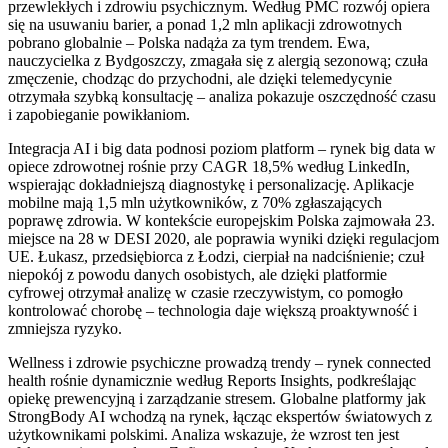
przewlekłych i zdrowiu psychicznym. Według PMC rozwój opiera
się na usuwaniu barier, a ponad 1,2 mln aplikacji zdrowotnych
pobrano globalnie – Polska nadąża za tym trendem. Ewa,
nauczycielka z Bydgoszczy, zmagała się z alergią sezonową; czuła
zmęczenie, chodząc do przychodni, ale dzięki telemedycynie
otrzymała szybką konsultację – analiza pokazuje oszczędność czasu
i zapobieganie powikłaniom.
Integracja AI i big data podnosi poziom platform – rynek big data w
opiece zdrowotnej rośnie przy CAGR 18,5% według LinkedIn,
wspierając dokładniejszą diagnostykę i personalizację. Aplikacje
mobilne mają 1,5 mln użytkowników, z 70% zgłaszających
poprawę zdrowia. W kontekście europejskim Polska zajmowała 23.
miejsce na 28 w DESI 2020, ale poprawia wyniki dzięki regulacjom
UE. Łukasz, przedsiębiorca z Łodzi, cierpiał na nadciśnienie; czuł
niepokój z powodu danych osobistych, ale dzięki platformie
cyfrowej otrzymał analizę w czasie rzeczywistym, co pomogło
kontrolować chorobę – technologia daje większą proaktywność i
zmniejsza ryzyko.
Wellness i zdrowie psychiczne prowadzą trendy – rynek connected
health rośnie dynamicznie według Reports Insights, podkreślając
opiekę prewencyjną i zarządzanie stresem. Globalne platformy jak
StrongBody AI wchodzą na rynek, łącząc ekspertów światowych z
użytkownikami polskimi. Analiza wskazuje, że wzrost ten jest