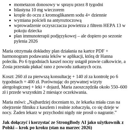
mometazon donosowy w sprayu przez 8 tygodni
bilastyna 10 mg wieczorem
krople do oczu z kromoglikanem sodu 4× dziennie
wymiana pościeli na antyroztoczową
wprowadzenie oczyszczacza powietrza z filtrem HEPA 13 w
pokoju dziecka
plan immunoterapii podjęzykowej – ale dopiero po sezonie
pylenia 2026
Maria otrzymała dokładny plan działania na kartce PDF +
harmonogram podawania leków w aplikacji, którą dr Hanna
poleciła. Po 6 tygodniach kaszel nocny ustąpił prawie całkowicie, a
Zosia przestała płakać rano z powodu zatkanych oczu.
Koszt: 260 zł za pierwszą konsultację + 140 zł za kontrolę po 6
tygodniach = 400 zł. Porównując do prywatnej wizyty
alergologicznej + leki + dojazd, Maria zaoszczędziła około 550–600
zł i przede wszystkim 2 miesiące oczekiwania.
Maria mówi: „Najbardziej doceniam to, że lekarka miała czas na
obejrzenie filmiku z kaszlem i realnie zobaczyła, co się dzieje w
nocy. Żaden lekarz w przychodni nigdy nie prosił o nagranie.”
Jak dołączyć i korzystać ze StrongBody AI jako użytkownik z
Polski – krok po kroku (stan na marzec 2026)