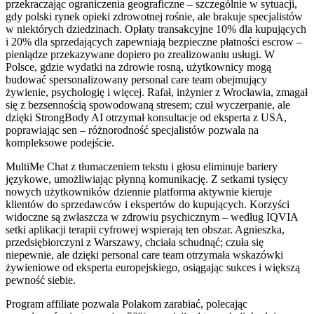
przekraczając ograniczenia geograficzne – szczególnie w sytuacji,
gdy polski rynek opieki zdrowotnej rośnie, ale brakuje specjalistów
w niektórych dziedzinach. Opłaty transakcyjne 10% dla kupujących
i 20% dla sprzedających zapewniają bezpieczne płatności escrow –
pieniądze przekazywane dopiero po zrealizowaniu usługi. W
Polsce, gdzie wydatki na zdrowie rosną, użytkownicy mogą
budować spersonalizowany personal care team obejmujący
żywienie, psychologię i więcej. Rafał, inżynier z Wrocławia, zmagał
się z bezsennością spowodowaną stresem; czuł wyczerpanie, ale
dzięki StrongBody AI otrzymał konsultacje od eksperta z USA,
poprawiając sen – różnorodność specjalistów pozwala na
kompleksowe podejście.
MultiMe Chat z tłumaczeniem tekstu i głosu eliminuje bariery
językowe, umożliwiając płynną komunikację. Z setkami tysięcy
nowych użytkowników dziennie platforma aktywnie kieruje
klientów do sprzedawców i ekspertów do kupujących. Korzyści
widoczne są zwłaszcza w zdrowiu psychicznym – według IQVIA
setki aplikacji terapii cyfrowej wspierają ten obszar. Agnieszka,
przedsiębiorczyni z Warszawy, chciała schudnąć; czuła się
niepewnie, ale dzięki personal care team otrzymała wskazówki
żywieniowe od eksperta europejskiego, osiągając sukces i większą
pewność siebie.
Program affiliate pozwala Polakom zarabiać, polecając