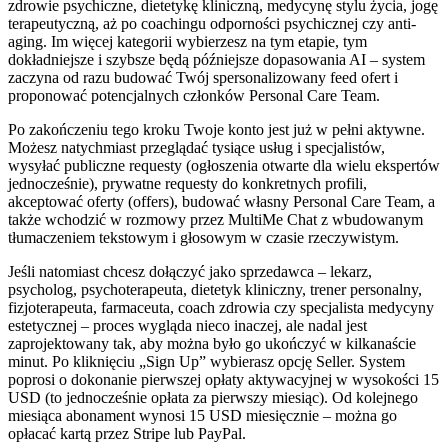
zdrowie psychiczne, dietetykę kliniczną, medycynę stylu życia, jogę
terapeutyczną, aż po coachingu odporności psychicznej czy anti-
aging. Im więcej kategorii wybierzesz na tym etapie, tym
dokładniejsze i szybsze będą późniejsze dopasowania AI – system
zaczyna od razu budować Twój spersonalizowany feed ofert i
proponować potencjalnych członków Personal Care Team.
Po zakończeniu tego kroku Twoje konto jest już w pełni aktywne.
Możesz natychmiast przeglądać tysiące usług i specjalistów,
wysyłać publiczne requesty (ogłoszenia otwarte dla wielu ekspertów
jednocześnie), prywatne requesty do konkretnych profili,
akceptować oferty (offers), budować własny Personal Care Team, a
także wchodzić w rozmowy przez MultiMe Chat z wbudowanym
tłumaczeniem tekstowym i głosowym w czasie rzeczywistym.
Jeśli natomiast chcesz dołączyć jako sprzedawca – lekarz,
psycholog, psychoterapeuta, dietetyk kliniczny, trener personalny,
fizjoterapeuta, farmaceuta, coach zdrowia czy specjalista medycyny
estetycznej – proces wygląda nieco inaczej, ale nadal jest
zaprojektowany tak, aby można było go ukończyć w kilkanaście
minut. Po kliknięciu „Sign Up” wybierasz opcję Seller. System
poprosi o dokonanie pierwszej opłaty aktywacyjnej w wysokości 15
USD (to jednocześnie opłata za pierwszy miesiąc). Od kolejnego
miesiąca abonament wynosi 15 USD miesięcznie – można go
opłacać kartą przez Stripe lub PayPal.