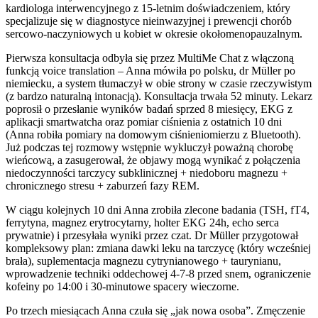
kardiologa interwencyjnego z 15-letnim doświadczeniem, który
specjalizuje się w diagnostyce nieinwazyjnej i prewencji chorób
sercowo-naczyniowych u kobiet w okresie okołomenopauzalnym.
Pierwsza konsultacja odbyła się przez MultiMe Chat z włączoną
funkcją voice translation – Anna mówiła po polsku, dr Müller po
niemiecku, a system tłumaczył w obie strony w czasie rzeczywistym
(z bardzo naturalną intonacją). Konsultacja trwała 52 minuty. Lekarz
poprosił o przesłanie wyników badań sprzed 8 miesięcy, EKG z
aplikacji smartwatcha oraz pomiar ciśnienia z ostatnich 10 dni
(Anna robiła pomiary na domowym ciśnieniomierzu z Bluetooth).
Już podczas tej rozmowy wstępnie wykluczył poważną chorobę
wieńcową, a zasugerował, że objawy mogą wynikać z połączenia
niedoczynności tarczycy subklinicznej + niedoboru magnezu +
chronicznego stresu + zaburzeń fazy REM.
W ciągu kolejnych 10 dni Anna zrobiła zlecone badania (TSH, fT4,
ferrytyna, magnez erytrocytarny, holter EKG 24h, echo serca
prywatnie) i przesyłała wyniki przez czat. Dr Müller przygotował
kompleksowy plan: zmiana dawki leku na tarczycę (który wcześniej
brała), suplementacja magnezu cytrynianowego + taurynianu,
wprowadzenie techniki oddechowej 4-7-8 przed snem, ograniczenie
kofeiny po 14:00 i 30-minutowe spacery wieczorne.
Po trzech miesiącach Anna czuła się „jak nowa osoba”. Zmęczenie