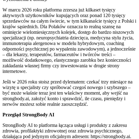
W marcu 2026 roku platforma zrzesza już kilkaset tysięcy
aktywnych użytkowników kupujących oraz ponad 120 tysięcy
sprzedawców na całym świecie, w tym kilkanaście tysięcy z Polski i
krajów sąsiednich. Dla Polaków oznacza to realną szansę na
ominięcie wielomiesięcznych kolejek, dostęp do bardzo niszowych
specjalizacji (np. neuropsychiatria dziecięca, medycyna stylu życia,
immunoterapia alergenowa w modelu hybrydowym, coaching
odporności psychicznej po wypaleniu zawodowym), a jednocześnie
– dla lekarzy, terapeutów, farmaceutów i twórców treści –
możliwość dodatkowego, elastycznego zarobku bez konieczności
zakładania własnej firmy czy inwestowania w drogie strony
internetowe.
Jeśli w 2026 roku stoisz przed dylematem: czekać trzy miesiące na
wizytę u specjalisty czy spróbować czegoś nowego i szybszego –
być może właśnie teraz jest ten właściwy moment, aby wejść na
strongbody.ai, założyć konto i sprawdzić, ile czasu, pieniędzy i
nerwów możesz sobie realnie zaoszczędzić.
Przegląd StrongBody AI
StrongBody AI to platforma łącząca usługi i produkty z zakresu
zdrowia, profilaktyki zdrowotnej oraz zdrowia psychicznego,
działająca pod jedynym oficjalnym adresem: https://strongbody.ai.