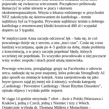
pojawiało się zwłaszcza wieczorami. Początkowo próbowała
tłumaczyć to sobie stresem w pracy i okresem
okołomenopauzalnym. Wizyta u lekarza rodzinnego w przychodni
NFZ zakończyła się skierowaniem do kardiologa – termin
najbliższy był za 9 tygodni. Prywatnie najbliższy termin u dobrego
kardiologa z renomowanej kliniki kosztował 480 zł i wypadał
dopiero za 5 tygodni.
W międzyczasie Anna zaczęła odczuwać lęk – bała się, że coś
poważnego dzieje się z sercem, a ona „traci czas”. Czuła się coraz
bardziej wyczerpana, spała po 4–5 godzin na dobę, miała problemy
z koncentracją, a w pracy zaczęła popełniać błędy, których
wcześniej nie popełniała. To wszystko powodowało u niej poczucie
winy wobec zespołu i strach przed utratą stanowiska.
Pewnego wieczoru, przeglądając grupy na Facebooku o zdrowiu
serca, natknęła się na post znajomej, która polecała StrongBody AI
jako sposób na ominięcie kolejek. Anna zarejestrowała się jako
buyer (proces zajął jej mniej niż 4 minuty), wybrała kategorię
„Cardiology / Preventive Cardiology / Heart Rhythm Disorders”,
opisała objawy i wysłała public request.
W ciągu 14 godzin otrzymała 7 ofert – dwie z Polski (Warszawa i
Kraków), jedną z Czech, jedną z Niemiec i trzy z Włoch.
Ostatecznie wybrała dr. Thomasa Müllera z Monachium –