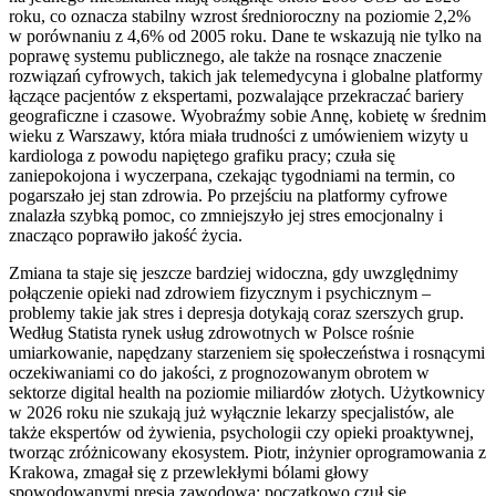
roku, co oznacza stabilny wzrost średnioroczny na poziomie 2,2%
w porównaniu z 4,6% od 2005 roku. Dane te wskazują nie tylko na
poprawę systemu publicznego, ale także na rosnące znaczenie
rozwiązań cyfrowych, takich jak telemedycyna i globalne platformy
łączące pacjentów z ekspertami, pozwalające przekraczać bariery
geograficzne i czasowe. Wyobraźmy sobie Annę, kobietę w średnim
wieku z Warszawy, która miała trudności z umówieniem wizyty u
kardiologa z powodu napiętego grafiku pracy; czuła się
zaniepokojona i wyczerpana, czekając tygodniami na termin, co
pogarszało jej stan zdrowia. Po przejściu na platformy cyfrowe
znalazła szybką pomoc, co zmniejszyło jej stres emocjonalny i
znacząco poprawiło jakość życia.
Zmiana ta staje się jeszcze bardziej widoczna, gdy uwzględnimy
połączenie opieki nad zdrowiem fizycznym i psychicznym –
problemy takie jak stres i depresja dotykają coraz szerszych grup.
Według Statista rynek usług zdrowotnych w Polsce rośnie
umiarkowanie, napędzany starzeniem się społeczeństwa i rosnącymi
oczekiwaniami co do jakości, z prognozowanym obrotem w
sektorze digital health na poziomie miliardów złotych. Użytkownicy
w 2026 roku nie szukają już wyłącznie lekarzy specjalistów, ale
także ekspertów od żywienia, psychologii czy opieki proaktywnej,
tworząc zróżnicowany ekosystem. Piotr, inżynier oprogramowania z
Krakowa, zmagał się z przewlekłymi bólami głowy
spowodowanymi presją zawodową; początkowo czuł się