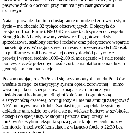
pasywne źródło dochodu przy minimalnym zaangażowaniu
czasowym.
Natalia prowadzi konto na Instagramie o urodzie i zdrowym stylu
życia – ma obecnie 32 tysiące obserwujących. Dołączyła do
programu Lion Prime (399 USD rocznie). Otrzymała od zespołu
StrongBody AI dedykowany zestaw grafik, gotowe teksty
sprzedażowe, szablony stories i reelsów oraz priorytetowe wsparcie
marketingowe. W ciągu czterech miesięcy przekierowała 820 osób
na platformę w roli buyerów. Jej obecny dochód pasywny z
prowizji wynosi średnio 1600–2100 zł miesięcznie – i stale rośnie,
ponieważ część poleconych osób zostaje na platformie na dłużej i
generuje kolejne transakcje.
Podsumowując, rok 2026 stał się przełomowy dla wielu Polaków
właśnie dlatego, że tradycyjny system opieki zdrowotnej – mimo
wysokiej jakości specjalistów – zmaga się z chronicznymi
niedoborami kadrowymi, długimi kolejkami i ograniczoną
elastycznością czasową. StrongBody AI nie ma ambicji zastępować
NFZ ani prywatnych klinik. Zamiast tego uzupełnia te systemy
dokładnie tam, gdzie pojawiają się największe bariery: w szybkości
dostępu do specjalisty, w stopniu personalizacji oferty, w
możliwości wyboru eksperta spoza granic kraju, w cenie oraz w
komforcie (możliwość konsultacji z własnego fotela o 22:30 bez
wychodzenia z domu).