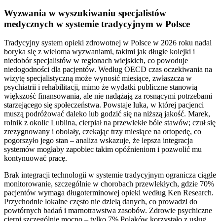
Wyzwania w wyszukiwaniu specjalistów
medycznych w systemie tradycyjnym w Polsce
Tradycyjny system opieki zdrowotnej w Polsce w 2026 roku nadal
boryka się z wieloma wyzwaniami, takimi jak długie kolejki i
niedobór specjalistów w regionach wiejskich, co powoduje
niedogodności dla pacjentów. Według OECD czas oczekiwania na
wizytę specjalistyczną może wynosić miesiące, zwłaszcza w
psychiatrii i rehabilitacji, mimo że wydatki publiczne stanowią
większość finansowania, ale nie nadążają za rosnącymi potrzebami
starzejącego się społeczeństwa. Powstaje luka, w której pacjenci
muszą podróżować daleko lub godzić się na niższą jakość. Marek,
rolnik z okolic Lublina, cierpiał na przewlekłe bóle stawów; czuł się
zrezygnowany i obolały, czekając trzy miesiące na ortopedę, co
pogorszyło jego stan – analiza wskazuje, że lepsza integracja
systemów mogłaby zapobiec takim opóźnieniom i pozwolić mu
kontynuować pracę.
Brak integracji technologii w systemie tradycyjnym ogranicza ciągłe
monitorowanie, szczególnie w chorobach przewlekłych, gdzie 70%
pacjentów wymaga długoterminowej opieki według Ken Research.
Przychodnie lokalne często nie dzielą danych, co prowadzi do
powtórnych badań i marnotrawstwa zasobów. Zdrowie psychiczne
cierpi szczególnie mocno – tylko 7% Polaków korzystało z usług