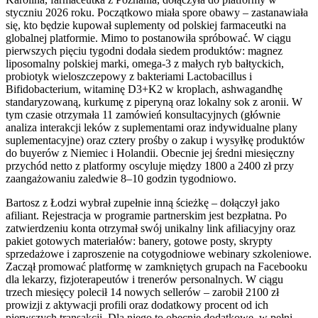
styczniu 2026 roku. Początkowo miała spore obawy – zastanawiała
się, kto będzie kupował suplementy od polskiej farmaceutki na
globalnej platformie. Mimo to postanowiła spróbować. W ciągu
pierwszych pięciu tygodni dodała siedem produktów: magnez
liposomalny polskiej marki, omega-3 z małych ryb bałtyckich,
probiotyk wieloszczepowy z bakteriami Lactobacillus i
Bifidobacterium, witaminę D3+K2 w kroplach, ashwagandhę
standaryzowaną, kurkumę z piperyną oraz lokalny sok z aronii. W
tym czasie otrzymała 11 zamówień konsultacyjnych (głównie
analiza interakcji leków z suplementami oraz indywidualne plany
suplementacyjne) oraz cztery prośby o zakup i wysyłkę produktów
do buyerów z Niemiec i Holandii. Obecnie jej średni miesięczny
przychód netto z platformy oscyluje między 1800 a 2400 zł przy
zaangażowaniu zaledwie 8–10 godzin tygodniowo.
Bartosz z Łodzi wybrał zupełnie inną ścieżkę – dołączył jako
afiliant. Rejestracja w programie partnerskim jest bezpłatna. Po
zatwierdzeniu konta otrzymał swój unikalny link afiliacyjny oraz
pakiet gotowych materiałów: banery, gotowe posty, skrypty
sprzedażowe i zaproszenie na cotygodniowe webinary szkoleniowe.
Zaczął promować platformę w zamkniętych grupach na Facebooku
dla lekarzy, fizjoterapeutów i trenerów personalnych. W ciągu
trzech miesięcy polecił 14 nowych sellerów – zarobił 2100 zł
prowizji z aktywacji profili oraz dodatkowy procent od ich
pierwszych transakcji. Dla niego to obecnie dodatkowe, w pełni