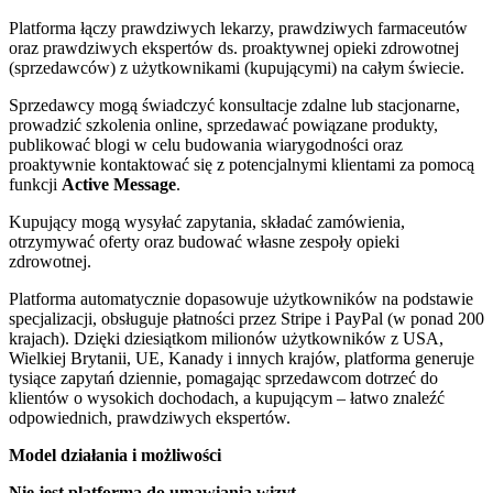
Platforma łączy prawdziwych lekarzy, prawdziwych farmaceutów
oraz prawdziwych ekspertów ds. proaktywnej opieki zdrowotnej
(sprzedawców) z użytkownikami (kupującymi) na całym świecie.
Sprzedawcy mogą świadczyć konsultacje zdalne lub stacjonarne,
prowadzić szkolenia online, sprzedawać powiązane produkty,
publikować blogi w celu budowania wiarygodności oraz
proaktywnie kontaktować się z potencjalnymi klientami za pomocą
funkcji
Active Message
.
Kupujący mogą wysyłać zapytania, składać zamówienia,
otrzymywać oferty oraz budować własne zespoły opieki
zdrowotnej.
Platforma automatycznie dopasowuje użytkowników na podstawie
specjalizacji, obsługuje płatności przez Stripe i PayPal (w ponad 200
krajach). Dzięki dziesiątkom milionów użytkowników z USA,
Wielkiej Brytanii, UE, Kanady i innych krajów, platforma generuje
tysiące zapytań dziennie, pomagając sprzedawcom dotrzeć do
klientów o wysokich dochodach, a kupującym – łatwo znaleźć
odpowiednich, prawdziwych ekspertów.
Model działania i możliwości
Nie jest platformą do umawiania wizyt