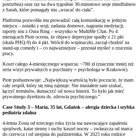
potrzebna) oraz raz na dwa tygodnie 30-minutowe sesje mindfulness
z Sarah, które pomagały mu „wracać do ciała”.
Platforma pozwoliła mu prowadzić całą komunikację w jednym
miejscu – notatki z sesji, zadania domowe, nagrania medytacji,
raporty snu z Oura Ring – wszystko w MultiMe Chat. Po 4
miesiącach Piotr ocenia, że objawy depresyjne spadły z 21 pkt
(skala PHQ-9) do 4 pkt. Wrócił do wspinaczki, zaczął chodzić na
stand-up comedy i – co najważniejsze – przestał myśleć o rzuceniu
pracy.
Koszt całego 4-miesięcznego wsparcia: ~780 zł (znacznie mniej niż
seria wizyt prywatnych u psychiatry + psychologa w Krakowie).
Piotr podsumowuje: „Największą wartością było poczucie, że mam
cały zespół, który się mną zajmuje. Nie musiałem sam szukać,
łączyć terminów, tłumaczyć od nowa historii. To było jak mieć
prywatnego dyrektora ds. zdrowia psychicznego.”
Case Study 3 – Maria, 35 lat, Gdańsk – alergia dziecka i szybka
pediatria zdalna
4-letnia Zosia od trzeciego roku życia ma nawracające zapalenia
spojówek, katar sienny i suchy kaszel nocny – zwłaszcza od marca
do czerwca i od sierpnia do października. W 2025 roku rodzice