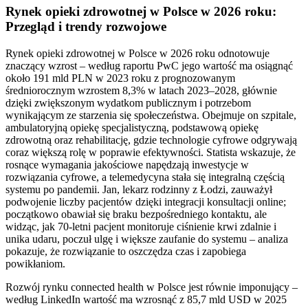
Rynek opieki zdrowotnej w Polsce w 2026 roku:
Przegląd i trendy rozwojowe
Rynek opieki zdrowotnej w Polsce w 2026 roku odnotowuje
znaczący wzrost – według raportu PwC jego wartość ma osiągnąć
około 191 mld PLN w 2023 roku z prognozowanym
średniorocznym wzrostem 8,3% w latach 2023–2028, głównie
dzięki zwiększonym wydatkom publicznym i potrzebom
wynikającym ze starzenia się społeczeństwa. Obejmuje on szpitale,
ambulatoryjną opiekę specjalistyczną, podstawową opiekę
zdrowotną oraz rehabilitację, gdzie technologie cyfrowe odgrywają
coraz większą rolę w poprawie efektywności. Statista wskazuje, że
rosnące wymagania jakościowe napędzają inwestycje w
rozwiązania cyfrowe, a telemedycyna stała się integralną częścią
systemu po pandemii. Jan, lekarz rodzinny z Łodzi, zauważył
podwojenie liczby pacjentów dzięki integracji konsultacji online;
początkowo obawiał się braku bezpośredniego kontaktu, ale
widząc, jak 70-letni pacjent monitoruje ciśnienie krwi zdalnie i
unika udaru, poczuł ulgę i większe zaufanie do systemu – analiza
pokazuje, że rozwiązanie to oszczędza czas i zapobiega
powikłaniom.
Rozwój rynku connected health w Polsce jest równie imponujący –
według LinkedIn wartość ma wzrosnąć z 85,7 mld USD w 2025