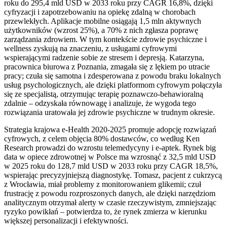
roku do 295,4 mld USD w 2033 roku przy CAGR 16,8%, dzięki
cyfryzacji i zapotrzebowaniu na opiekę zdalną w chorobach
przewlekłych. Aplikacje mobilne osiągają 1,5 mln aktywnych
użytkowników (wzrost 25%), a 70% z nich zgłasza poprawę
zarządzania zdrowiem. W tym kontekście zdrowie psychiczne i
wellness zyskują na znaczeniu, z usługami cyfrowymi
wspierającymi radzenie sobie ze stresem i depresją. Katarzyna,
pracownica biurowa z Poznania, zmagała się z lękiem po utracie
pracy; czuła się samotna i zdesperowana z powodu braku lokalnych
usług psychologicznych, ale dzięki platformom cyfrowym połączyła
się ze specjalistą, otrzymując terapię poznawczo-behawioralną
zdalnie – odzyskała równowagę i analizuje, że wygoda tego
rozwiązania uratowała jej zdrowie psychiczne w trudnym okresie.
Strategia krajowa e-Health 2020-2025 promuje adopcję rozwiązań
cyfrowych, z celem objęcia 80% dostawców, co według Ken
Research prowadzi do wzrostu telemedycyny i e-aptek. Rynek big
data w opiece zdrowotnej w Polsce ma wzrosnąć z 32,5 mld USD
w 2025 roku do 128,7 mld USD w 2033 roku przy CAGR 18,5%,
wspierając precyzyjniejszą diagnostykę. Tomasz, pacjent z cukrzycą
z Wrocławia, miał problemy z monitorowaniem glikemii; czuł
frustrację z powodu rozproszonych danych, ale dzięki narzędziom
analitycznym otrzymał alerty w czasie rzeczywistym, zmniejszając
ryzyko powikłań – potwierdza to, że rynek zmierza w kierunku
większej personalizacji i efektywności.