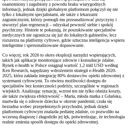
osamotniony i zagubiony z powodu braku wiarygodnych
informacji, jednak dzięki globalnym platformom połączył się nie
tylko z lokalnymi specjalistami, ale także z lekarzami
zagranicznymi, którzy pomogli mu przeanalizować przyczyny i
stworzyć plan regeneracji – odzyskał pewność siebie i spokój
psychiczny. Historie te pokazują, że poszukiwanie specjalistów
medycznych nie ogranicza się już do lokalnych gabinetów, lecz
rozszerza na platformy cyfrowe, gdzie sztuczna inteligencja wspiera
inteligentne i spersonalizowane dopasowanie.
Co więcej, rok 2026 to okres eksplozji narzędzi wspierających,
takich jak aplikacje monitorujące zdrowie i konsultacje zdalne.
Rynek e-health w Polsce osiągnął wartość 1,2 mld USD według
Ken Research, napędzany wdrożeniem strategii e-Health 2020-
2025, która zakłada integrację 80% dostawców opieki zdrowotnej z
systemami cyfrowymi. To otwiera możliwości dostępu do
specjalistów bez konieczności podróży, szczególnie w regionach
wiejskich. Analizując sytuację, wzrost ten nie tylko obniża koszty,
ale także zwiększa efektywność – Maria, młoda matka z Gdańska,
martwiła się o zdrowie dziecka w okresie pandemii; czuła się
bezradna wobec przepełnionych przychodni, jednak dzięki
platformom cyfrowym znalazła pediatrę zdalnie, co pozwoliło na
wczesną diagnozę i złagodziło jej lęk, potwierdzając, że technologia
realnie zmienia sposób dostępu do opieki zdrowotnej.