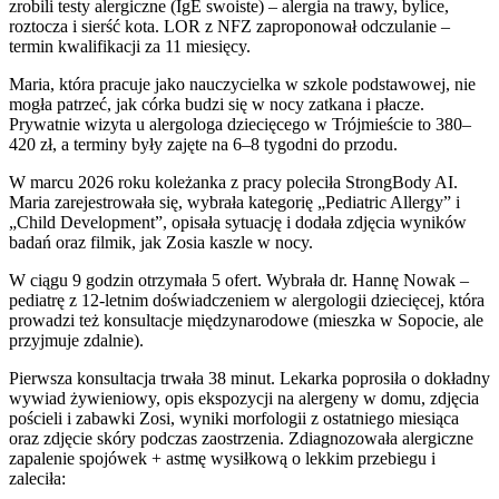
zrobili testy alergiczne (IgE swoiste) – alergia na trawy, bylice,
roztocza i sierść kota. LOR z NFZ zaproponował odczulanie –
termin kwalifikacji za 11 miesięcy.
Maria, która pracuje jako nauczycielka w szkole podstawowej, nie
mogła patrzeć, jak córka budzi się w nocy zatkana i płacze.
Prywatnie wizyta u alergologa dziecięcego w Trójmieście to 380–
420 zł, a terminy były zajęte na 6–8 tygodni do przodu.
W marcu 2026 roku koleżanka z pracy poleciła StrongBody AI.
Maria zarejestrowała się, wybrała kategorię „Pediatric Allergy” i
„Child Development”, opisała sytuację i dodała zdjęcia wyników
badań oraz filmik, jak Zosia kaszle w nocy.
W ciągu 9 godzin otrzymała 5 ofert. Wybrała dr. Hannę Nowak –
pediatrę z 12-letnim doświadczeniem w alergologii dziecięcej, która
prowadzi też konsultacje międzynarodowe (mieszka w Sopocie, ale
przyjmuje zdalnie).
Pierwsza konsultacja trwała 38 minut. Lekarka poprosiła o dokładny
wywiad żywieniowy, opis ekspozycji na alergeny w domu, zdjęcia
pościeli i zabawki Zosi, wyniki morfologii z ostatniego miesiąca
oraz zdjęcie skóry podczas zaostrzenia. Zdiagnozowała alergiczne
zapalenie spojówek + astmę wysiłkową o lekkim przebiegu i
zaleciła: