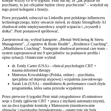
kolejne wizyty co 4–6 tygodni. Piotr bał się, że „jak pójdzie do
psychiatry, to już oficjalnie będzie chory psychicznie” – wstydził się
tego przed kolegami z branży.
Przez przypadek zobaczył na LinkedIn post polskiego influencera
technologicznego, który otwarcie mówił, że dzięki StrongBody AI
zbudował sobie międzynarodowy zespół wsparcia i „wyszedł z
dołka”. Piotr postanowił spróbować.
Zarejestrował się, wybrał kategorie: „Mental Well-being & Stress
Management”, „Cognitive & Brain Health”, „Resilience Coaching”,
„Mindfulness Coaching”. Następnie zbudował personal care team –
system zaproponował mu 9 specjalistów na podstawie profilu i
opisu sytuacji. Ostatecznie wybrał:
dr. Emily Carter (USA) – clinical psychologist CBT +
trauma-informed therapy
Mateusza Kowalskiego (Polska, online) – psychiatra,
specjalista od depresji atypowej i wypalenia zawodowego
Sarah Lin (USA) – mindfulness & performance coach (była
programistka, która sama przeszła wypalenie)
Przez pierwsze 6 tygodni Piotr miał cotygodniowe 45-minutowe
sesje z Emily (głównie CBT + praca z myślami automatycznymi),
raz na dwa tygodnie kontrolę z Mateuszem (monitorowanie
objawów i ewentualna farmakoterapia – ostatecznie nie była