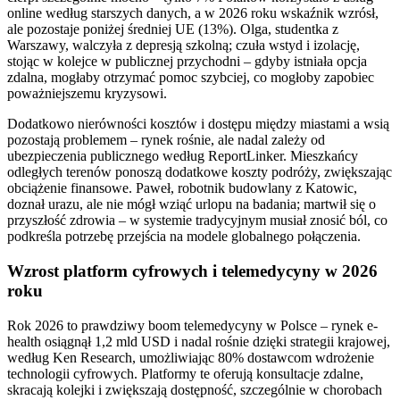
online według starszych danych, a w 2026 roku wskaźnik wzrósł,
ale pozostaje poniżej średniej UE (13%). Olga, studentka z
Warszawy, walczyła z depresją szkolną; czuła wstyd i izolację,
stojąc w kolejce w publicznej przychodni – gdyby istniała opcja
zdalna, mogłaby otrzymać pomoc szybciej, co mogłoby zapobiec
poważniejszemu kryzysowi.
Dodatkowo nierówności kosztów i dostępu między miastami a wsią
pozostają problemem – rynek rośnie, ale nadal zależy od
ubezpieczenia publicznego według ReportLinker. Mieszkańcy
odległych terenów ponoszą dodatkowe koszty podróży, zwiększając
obciążenie finansowe. Paweł, robotnik budowlany z Katowic,
doznał urazu, ale nie mógł wziąć urlopu na badania; martwił się o
przyszłość zdrowia – w systemie tradycyjnym musiał znosić ból, co
podkreśla potrzebę przejścia na modele globalnego połączenia.
Wzrost platform cyfrowych i telemedycyny w 2026
roku
Rok 2026 to prawdziwy boom telemedycyny w Polsce – rynek e-
health osiągnął 1,2 mld USD i nadal rośnie dzięki strategii krajowej,
według Ken Research, umożliwiając 80% dostawcom wdrożenie
technologii cyfrowych. Platformy te oferują konsultacje zdalne,
skracają kolejki i zwiększają dostępność, szczególnie w chorobach