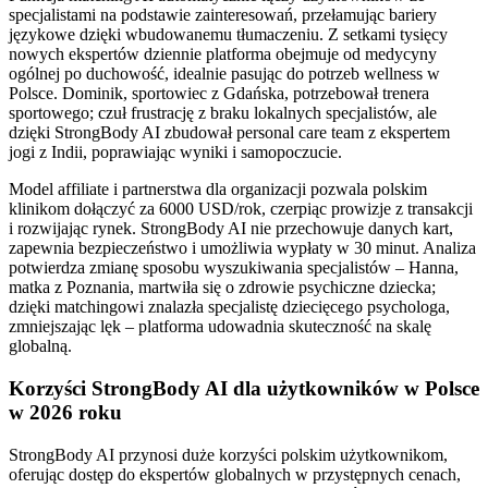
specjalistami na podstawie zainteresowań, przełamując bariery
językowe dzięki wbudowanemu tłumaczeniu. Z setkami tysięcy
nowych ekspertów dziennie platforma obejmuje od medycyny
ogólnej po duchowość, idealnie pasując do potrzeb wellness w
Polsce. Dominik, sportowiec z Gdańska, potrzebował trenera
sportowego; czuł frustrację z braku lokalnych specjalistów, ale
dzięki StrongBody AI zbudował personal care team z ekspertem
jogi z Indii, poprawiając wyniki i samopoczucie.
Model affiliate i partnerstwa dla organizacji pozwala polskim
klinikom dołączyć za 6000 USD/rok, czerpiąc prowizje z transakcji
i rozwijając rynek. StrongBody AI nie przechowuje danych kart,
zapewnia bezpieczeństwo i umożliwia wypłaty w 30 minut. Analiza
potwierdza zmianę sposobu wyszukiwania specjalistów – Hanna,
matka z Poznania, martwiła się o zdrowie psychiczne dziecka;
dzięki matchingowi znalazła specjalistę dziecięcego psychologa,
zmniejszając lęk – platforma udowadnia skuteczność na skalę
globalną.
Korzyści StrongBody AI dla użytkowników w Polsce
w 2026 roku
StrongBody AI przynosi duże korzyści polskim użytkownikom,
oferując dostęp do ekspertów globalnych w przystępnych cenach,