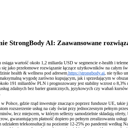
rmie StrongBody AI: Zaawansowane rozwiązan
 osiąga wartość około 1,2 miliarda USD w segmencie e-health i tele
ia się jako przełomowe rozwiązanie łączące użytkowników na całym św
dzinie health & wellness pod adresem
https://strongbody.ai
, nie tylko u
c maksymalną wygodę zarówno kupującym, jak i sprzedającym w obszar
oło 191 miliardów PLN i prognozowany jest stabilny wzrost o 8,3% r
sług zdalnych bez barier granicznych, językowych czy wahań kursów 
.
tnej w Polsce, gdzie rząd inwestuje znacząco poprzez fundusze UE, ta
listom rozszerzenie usług na cały świat przy jednoczesnym pełnym pr
minów, lecz miejscem, w którym sellerzy samodzielnie składają oferty
scrow, gwarantującym płatność dopiero po pełnym zrealizowaniu usłu
nym udziałem telekonsultacji na poziomie 12-25% po pandemii według 