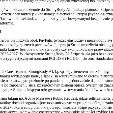
w zarabianiu na usługach proaktywnej opieki zdrowotnej bez potrzeby i
jów dołącza codziennie do StrongBody AI, funkcja płatności Stripe nie
dziedzinach takich jak konsultacje dietetyczne, terapia psychologicz
 Włoch w kilka sekund, z danymi karty przechowywanymi bezpiecznie pr
atformie.
I
nerów płatniczych obok PayPala, tworząc elastyczny i niezawodny sy
 bez potrzeby ręcznych przelewów. Integracja Stripe umożliwia obsługę
esiątki krajów bez obaw o ukryte opłaty czy skomplikowane przewaluto
th 2022-2027. W ekosystemie StrongBody AI Stripe działa jako bezpiec
dnie z rygorystycznymi normami PCI DSS i RODO – dwoma standardami
nal Care Team na StrongBody AI, łącząc się z trenerem snu z Portugali
d banku wydającego kartę, a środki są wstrzymywane w escrow platformy
wał się na znaczącym poziomie po pandemii, a jednocześnie daje obu s
e po zapoznaniu się z szczegółowym planem opieki. System ten znaczą
jącym, z Stripe pełniącym rolę gwaranta wstrzymania środków w celu o
ami takimi jak Active Message i Public Request, gdzie sellerzy mogą 
 stabilny dochód organizacjom uczestniczącym w programie Organizati
 2027 roku według planu krajowego, wsparcie Stripe przyczyniło się 
rujących uzdrawianie energetyczne – wszystkie płatności szybkie i pr