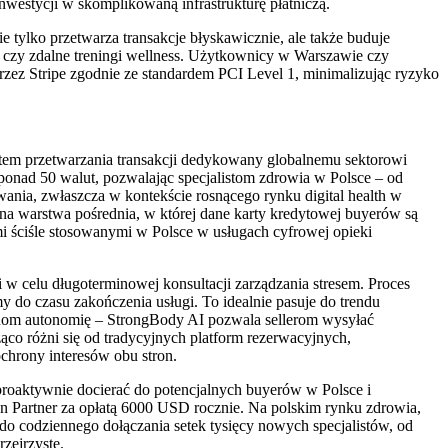
nwestycji w skomplikowaną infrastrukturę płatniczą.
 tylko przetwarza transakcje błyskawicznie, ale także buduje
na czy zdalne treningi wellness. Użytkownicy w Warszawie czy
zez Stripe zgodnie ze standardem PCI Level 1, minimalizując ryzyko
stem przetwarzania transakcji dedykowany globalnemu sektorowi
 ponad 50 walut, pozwalając specjalistom zdrowia w Polsce – od
wania, zwłaszcza w kontekście rosnącego rynku digital health w
zna warstwa pośrednia, w której dane karty kredytowej buyerów są
 ściśle stosowanymi w Polsce w usługach cyfrowej opieki
i w celu długoterminowej konsultacji zarządzania stresem. Proces
 do czasu zakończenia usługi. To idealnie pasuje do trendu
tronom autonomię – StrongBody AI pozwala sellerom wysyłać
co różni się od tradycyjnych platform rezerwacyjnych,
chrony interesów obu stron.
proaktywnie docierać do potencjalnych buyerów w Polsce i
on Partner za opłatą 6000 USD rocznie. Na polskim rynku zdrowia,
do codziennego dołączania setek tysięcy nowych specjalistów, od
zejrzyste.