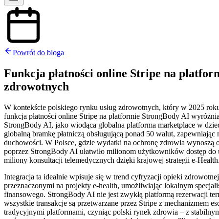
Powrót do bloga
Funkcja płatności online Stripe na platfo
zdrowotnych
W kontekście polskiego rynku usług zdrowotnych, który w 2025 roku
funkcja płatności online Stripe na platformie StrongBody AI wyróżn
StrongBody AI, jako wiodąca globalna platforma marketplace w dzie
globalną bramkę płatniczą obsługującą ponad 50 walut, zapewniają
duchowości. W Polsce, gdzie wydatki na ochronę zdrowia wynoszą ok
poprzez StrongBody AI ułatwiło milionom użytkowników dostęp do u
miliony konsultacji telemedycznych dzięki krajowej strategii e-Health
Integracja ta idealnie wpisuje się w trend cyfryzacji opieki zdrowo
przeznaczonymi na projekty e-health, umożliwiając lokalnym specja
finansowego. StrongBody AI nie jest zwykłą platformą rezerwacji ter
wszystkie transakcje są przetwarzane przez Stripe z mechanizmem e
tradycyjnymi platformami, czyniąc polski rynek zdrowia – z stabil