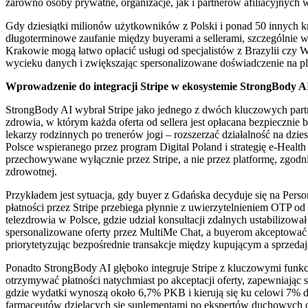
zarówno osoby prywatne, organizacje, jak i partnerów afiliacyjnych 
Gdy dziesiątki milionów użytkowników z Polski i ponad 50 innych kra
długoterminowe zaufanie między buyerami a sellerami, szczególnie w 
Krakowie mogą łatwo opłacić usługi od specjalistów z Brazylii czy
wycieku danych i zwiększając spersonalizowane doświadczenie na pl
Wprowadzenie do integracji Stripe w ekosystemie StrongBody A
StrongBody AI wybrał Stripe jako jednego z dwóch kluczowych part
zdrowia, w którym każda oferta od sellera jest opłacana bezpiecznie
lekarzy rodzinnych po trenerów jogi – rozszerzać działalność na dzi
Polsce wspieranego przez program Digital Poland i strategię e-Heal
przechowywane wyłącznie przez Stripe, a nie przez platformę, zgo
zdrowotnej.
Przykładem jest sytuacja, gdy buyer z Gdańska decyduje się na Perso
płatności przez Stripe przebiega płynnie z uwierzytelnieniem OTP o
telezdrowia w Polsce, gdzie udział konsultacji zdalnych ustabilizo
spersonalizowane oferty przez MultiMe Chat, a buyerom akceptować j
priorytetyzując bezpośrednie transakcje między kupującym a sprzeda
Ponadto StrongBody AI głęboko integruje Stripe z kluczowymi funkcj
otrzymywać płatności natychmiast po akceptacji oferty, zapewniając
gdzie wydatki wynoszą około 6,7% PKB i kierują się ku celowi 7% do
farmaceutów dzielących się suplementami po ekspertów duchowych ofe