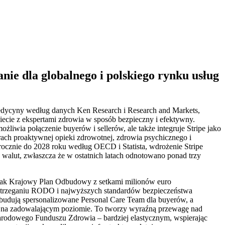
ie dla globalnego i polskiego rynku usług
medycyny według danych Ken Research i Research and Markets,
iecie z ekspertami zdrowia w sposób bezpieczny i efektywny.
możliwia połączenie buyerów i sellerów, ale także integruje Stripe jako
ach proaktywnej opieki zdrowotnej, zdrowia psychicznego i
ocznie do 2028 roku według OECD i Statista, wdrożenie Stripe
walut, zwłaszcza że w ostatnich latach odnotowano ponad trzy
kie jak Krajowy Plan Odbudowy z setkami milionów euro
zestrzeganiu RODO i najwyższych standardów bezpieczeństwa
, budują spersonalizowane Personal Care Team dla buyerów, a
gi na zadowalającym poziomie. To tworzy wyraźną przewagę nad
Narodowego Funduszu Zdrowia – bardziej elastycznym, wspierając