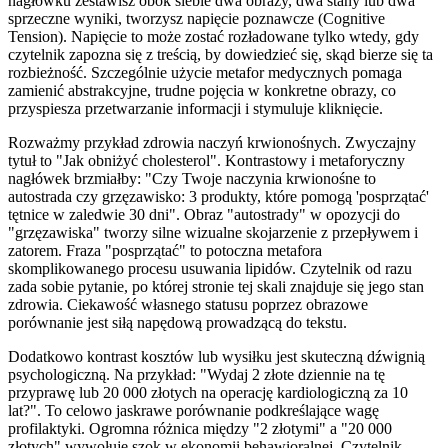
nagłówku zestawisz obok siebie dwa obrazy, dwa stany lub dwa
sprzeczne wyniki, tworzysz napięcie poznawcze (Cognitive
Tension). Napięcie to może zostać rozładowane tylko wtedy, gdy
czytelnik zapozna się z treścią, by dowiedzieć się, skąd bierze się ta
rozbieżność. Szczególnie użycie metafor medycznych pomaga
zamienić abstrakcyjne, trudne pojęcia w konkretne obrazy, co
przyspiesza przetwarzanie informacji i stymuluje kliknięcie.
Rozważmy przykład zdrowia naczyń krwionośnych. Zwyczajny
tytuł to "Jak obniżyć cholesterol". Kontrastowy i metaforyczny
nagłówek brzmiałby: "Czy Twoje naczynia krwionośne to
autostrada czy grzęzawisko: 3 produkty, które pomogą 'posprzątać'
tętnice w zaledwie 30 dni". Obraz "autostrady" w opozycji do
"grzęzawiska" tworzy silne wizualne skojarzenie z przepływem i
zatorem. Fraza "posprzątać" to potoczna metafora
skomplikowanego procesu usuwania lipidów. Czytelnik od razu
zada sobie pytanie, po której stronie tej skali znajduje się jego stan
zdrowia. Ciekawość własnego statusu poprzez obrazowe
porównanie jest siłą napędową prowadzącą do tekstu.
Dodatkowo kontrast kosztów lub wysiłku jest skuteczną dźwignią
psychologiczną. Na przykład: "Wydaj 2 złote dziennie na tę
przyprawę lub 20 000 złotych na operację kardiologiczną za 10
lat?". To celowo jaskrawe porównanie podkreślające wagę
profilaktyki. Ogromna różnica między "2 złotymi" a "20 000
złotych" wywołuje szok w ekonomii behawioralnej. Czytelnik