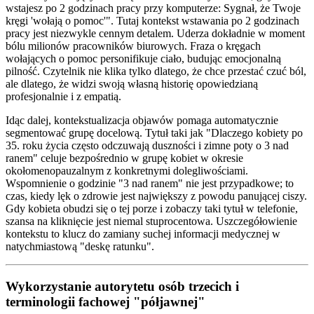
wstajesz po 2 godzinach pracy przy komputerze: Sygnał, że Twoje
kręgi 'wołają o pomoc'". Tutaj kontekst wstawania po 2 godzinach
pracy jest niezwykle cennym detalem. Uderza dokładnie w moment
bólu milionów pracowników biurowych. Fraza o kręgach
wołających o pomoc personifikuje ciało, budując emocjonalną
pilność. Czytelnik nie klika tylko dlatego, że chce przestać czuć ból,
ale dlatego, że widzi swoją własną historię opowiedzianą
profesjonalnie i z empatią.
Idąc dalej, kontekstualizacja objawów pomaga automatycznie
segmentować grupę docelową. Tytuł taki jak "Dlaczego kobiety po
35. roku życia często odczuwają duszności i zimne poty o 3 nad
ranem" celuje bezpośrednio w grupę kobiet w okresie
okołomenopauzalnym z konkretnymi dolegliwościami.
Wspomnienie o godzinie "3 nad ranem" nie jest przypadkowe; to
czas, kiedy lęk o zdrowie jest największy z powodu panującej ciszy.
Gdy kobieta obudzi się o tej porze i zobaczy taki tytuł w telefonie,
szansa na kliknięcie jest niemal stuprocentowa. Uszczegółowienie
kontekstu to klucz do zamiany suchej informacji medycznej w
natychmiastową "deskę ratunku".
Wykorzystanie autorytetu osób trzecich i
terminologii fachowej "półjawnej"