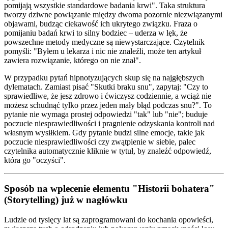
pomijają wszystkie standardowe badania krwi". Taka struktura
tworzy dziwne powiązanie między dwoma pozornie niezwiązanymi
objawami, budząc ciekawość ich ukrytego związku. Fraza o
pomijaniu badań krwi to silny bodziec – uderza w lęk, że
powszechne metody medyczne są niewystarczające. Czytelnik
pomyśli: "Byłem u lekarza i nic nie znaleźli, może ten artykuł
zawiera rozwiązanie, którego on nie znał".
W przypadku pytań hipnotyzujących skup się na najgłębszych
dylematach. Zamiast pisać "Skutki braku snu", zapytaj: "Czy to
sprawiedliwe, że jesz zdrowo i ćwiczysz codziennie, a wciąż nie
możesz schudnąć tylko przez jeden mały błąd podczas snu?". To
pytanie nie wymaga prostej odpowiedzi "tak" lub "nie"; buduje
poczucie niesprawiedliwości i pragnienie odzyskania kontroli nad
własnym wysiłkiem. Gdy pytanie budzi silne emocje, takie jak
poczucie niesprawiedliwości czy zwątpienie w siebie, palec
czytelnika automatycznie kliknie w tytuł, by znaleźć odpowiedź,
która go "oczyści".
Sposób na wplecenie elementu "Historii bohatera"
(Storytelling) już w nagłówku
Ludzie od tysięcy lat są zaprogramowani do kochania opowieści,