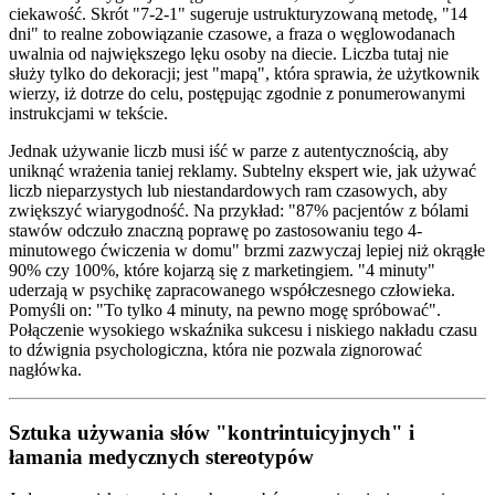
ciekawość. Skrót "7-2-1" sugeruje ustrukturyzowaną metodę, "14
dni" to realne zobowiązanie czasowe, a fraza o węglowodanach
uwalnia od największego lęku osoby na diecie. Liczba tutaj nie
służy tylko do dekoracji; jest "mapą", która sprawia, że użytkownik
wierzy, iż dotrze do celu, postępując zgodnie z ponumerowanymi
instrukcjami w tekście.
Jednak używanie liczb musi iść w parze z autentycznością, aby
uniknąć wrażenia taniej reklamy. Subtelny ekspert wie, jak używać
liczb nieparzystych lub niestandardowych ram czasowych, aby
zwiększyć wiarygodność. Na przykład: "87% pacjentów z bólami
stawów odczuło znaczną poprawę po zastosowaniu tego 4-
minutowego ćwiczenia w domu" brzmi zazwyczaj lepiej niż okrągłe
90% czy 100%, które kojarzą się z marketingiem. "4 minuty"
uderzają w psychikę zapracowanego współczesnego człowieka.
Pomyśli on: "To tylko 4 minuty, na pewno mogę spróbować".
Połączenie wysokiego wskaźnika sukcesu i niskiego nakładu czasu
to dźwignia psychologiczna, która nie pozwala zignorować
nagłówka.
Sztuka używania słów "kontrintuicyjnych" i
łamania medycznych stereotypów