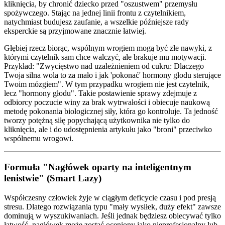
kliknięcia, by chronić dziecko przed "oszustwem" przemysłu
spożywczego. Stając na jednej linii frontu z czytelnikiem,
natychmiast budujesz zaufanie, a wszelkie późniejsze rady
eksperckie są przyjmowane znacznie łatwiej.
Głębiej rzecz biorąc, wspólnym wrogiem mogą być złe nawyki, z
którymi czytelnik sam chce walczyć, ale brakuje mu motywacji.
Przykład: "Zwycięstwo nad uzależnieniem od cukru: Dlaczego
Twoja silna wola to za mało i jak 'pokonać' hormony głodu sterujące
Twoim mózgiem". W tym przypadku wrogiem nie jest czytelnik,
lecz "hormony głodu". Takie postawienie sprawy zdejmuje z
odbiorcy poczucie winy za brak wytrwałości i obiecuje naukową
metodę pokonania biologicznej siły, która go kontroluje. Ta jedność
tworzy potężną siłę popychającą użytkownika nie tylko do
kliknięcia, ale i do udostępnienia artykułu jako "broni" przeciwko
wspólnemu wrogowi.
Formuła "Nagłówek oparty na inteligentnym
lenistwie" (Smart Lazy)
Współczesny człowiek żyje w ciągłym deficycie czasu i pod presją
stresu. Dlatego rozwiązania typu "mały wysiłek, duży efekt" zawsze
dominują w wyszukiwaniach. Jeśli jednak będziesz obiecywać tylko
łatwość, nagłówek może zostać oceniony jako nieprofesjonalny lub