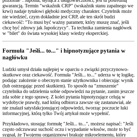
poziomie". Japonia, słynąca z długowieczności, jest tu pośrednią
gwarancją. Termin "wskaźnik CRP" (wskaźnik stanu zapalnego we
krwi) nadaje tytułowi głęboki medyczny charakter. Czytelnik może
nie wiedzieć, czym dokładnie jest CRP, ale ten skrót budzi
ciekawość: "To musi być ważny parametr, który muszę znać, jeśli
chcę być zdrowy jak Japończycy". Ta technika zamienia nagłówek
w "bilet" do świata wysokiej klasy wiedzy eksperckiej.
Formuła "Jeśli... to..." i hipnotyzujące pytania w
nagłówku
Ludzki umysł działa najlepiej w oparciu o związki przyczynowo-
skutkowe oraz ciekawość. Formuła "Jeśli... to..." uderza w tę logikę,
podając założenie o obecnym stanie użytkownika i obiecując wynik
(lub ostrzegając przed skutkiem). To sposób na "zmuszenie"
czytelnika do udzielenia sobie odpowiedzi na pytanie, zanim jeszcze
zda sobie z tego sprawę. Z kolei pytania hipnotyzujące celują w
wydobycie prawdy, nad którą odbiorca zawsze się zastanawiał, ale
nie znalazł satysfakcjonującej odpowiedzi, tworząc poczucie luki
informacyjnej, którą tylko Twój artykuł może wypełnić.
Przykładowo, stosując formułę "Jeśli... to...", możesz napisać: "Jeśli
często odczuwasz suchość oczu i wypadanie włosów, może to być
sygnał, że Twojemu organizmowi brakuje mikroelementu, który