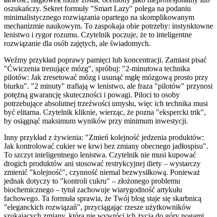
oszukańczy. Sekret formuły "Smart Lazy" polega na podaniu
minimalistycznego rozwiązania opartego na skomplikowanym
mechanizmie naukowym. To zaspokaja obie potrzeby: instynktowne
lenistwo i rygor rozumu. Czytelnik poczuje, że to inteligentne
rozwiązanie dla osób zajętych, ale świadomych.
Weźmy przykład poprawy pamięci lub koncentracji. Zamiast pisać
"Ćwiczenia trenujące mózg", spróbuj: "2-minutowa technika
pilotów: Jak zresetować mózg i usunąć mgłę mózgową prosto przy
biurku". "2 minuty" trafiają w lenistwo, ale fraza "pilotów" przynosi
potężną gwarancję skuteczności i powagi. Piloci to osoby
potrzebujące absolutnej trzeźwości umysłu, więc ich technika musi
być elitarna. Czytelnik kliknie, wierząc, że pozna "ekspercki trik",
by osiągnąć maksimum wyników przy minimum inwestycji.
Inny przykład z żywienia: "Zmień kolejność jedzenia produktów:
Jak kontrolować cukier we krwi bez zmiany obecnego jadłospisu".
To szczyt inteligentnego lenistwa. Czytelnik nie musi kupować
drogich produktów ani stosować restrykcyjnej diety – wystarczy
zmienić "kolejność", czynność niemal bezwysiłkową. Ponieważ
jednak dotyczy to "kontroli cukru" – złożonego problemu
biochemicznego – tytuł zachowuje wiarygodność artykułu
fachowego. Ta formuła sprawia, że Twój blog staje się skarbnicą
"eleganckich rozwiązań", przyciągając rzesze użytkowników
szukających zmiany, która nie wywróci ich życia do góry nogami.