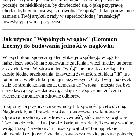
poczuje, że niekliknięcie, by dowiedzieć się, o jaką przyprawę
chodzi, byłoby finansową i zdrowotną "głupotą". Takie porównanie
zamienia Twój artykuł z rady w superdochłodną "transakcję"
inwestycyjną w ich przyszłość.
Jak używać "Wspólnych wrogów" (Common
Enemy) do budowania jedności w nagłówku
W psychologii społecznej identyfikacja wspólnego wroga to
najszybszy sposób na zbudowanie zaufania i więzi między autorem
a czytelnikiem. W zdrowiu ten "wróg" nie musi być osobą – to
często błędne przekonania, toksyczna żywność z etykietą "fit" lub
ignorancja wielkich korporacji spożywczych. Gdy Twój nagłówek
staje po stronie konsumenta, demaskując "wroga", przestajesz być
sprzedawcą czy wykładowcą, a stajesz się sprzymierzeńcem i
rycerzem chroniącym zdrowie odbiorcy.
Spójrzmy na przemysł cukrowniczy lub żywność przetworzoną.
Nagłówek typu "Prawda o sokach owocowych w kartonach:
Oprawca przebrany za 'zdrową żywność', który niszczy wątrobę
Twojego dziecka". Tutaj soki z kartonu to zidentyfikowany wspólny
wróg. Frazy "przebrany" i "niszczy wątrobę" budują lekkie
oburzenie i czujność. Czytelnik, zwłaszcza rodzic, poczuje potrzebę