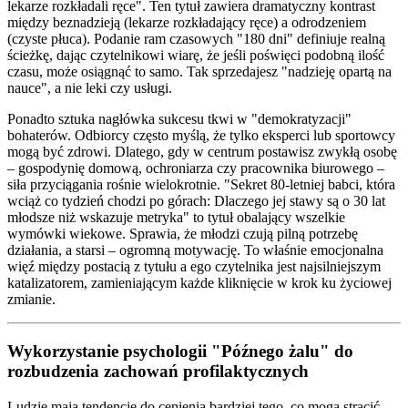
lekarze rozkładali ręce". Ten tytuł zawiera dramatyczny kontrast
między beznadzieją (lekarze rozkładający ręce) a odrodzeniem
(czyste płuca). Podanie ram czasowych "180 dni" definiuje realną
ścieżkę, dając czytelnikowi wiarę, że jeśli poświęci podobną ilość
czasu, może osiągnąć to samo. Tak sprzedajesz "nadzieję opartą na
nauce", a nie leki czy usługi.
Ponadto sztuka nagłówka sukcesu tkwi w "demokratyzacji"
bohaterów. Odbiorcy często myślą, że tylko eksperci lub sportowcy
mogą być zdrowi. Dlatego, gdy w centrum postawisz zwykłą osobę
– gospodynię domową, ochroniarza czy pracownika biurowego –
siła przyciągania rośnie wielokrotnie. "Sekret 80-letniej babci, która
wciąż co tydzień chodzi po górach: Dlaczego jej stawy są o 30 lat
młodsze niż wskazuje metryka" to tytuł obalający wszelkie
wymówki wiekowe. Sprawia, że młodzi czują pilną potrzebę
działania, a starsi – ogromną motywację. To właśnie emocjonalna
więź między postacią z tytułu a ego czytelnika jest najsilniejszym
katalizatorem, zamieniającym każde kliknięcie w krok ku życiowej
zmianie.
Wykorzystanie psychologii "Późnego żalu" do
rozbudzenia zachowań profilaktycznych
Ludzie mają tendencję do cenienia bardziej tego, co mogą stracić,