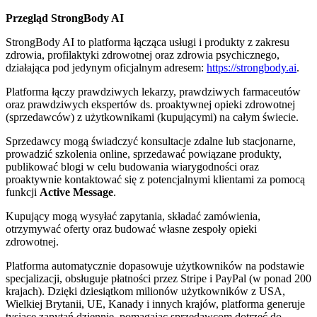
Przegląd StrongBody AI
StrongBody AI to platforma łącząca usługi i produkty z zakresu
zdrowia, profilaktyki zdrowotnej oraz zdrowia psychicznego,
działająca pod jedynym oficjalnym adresem:
https://strongbody.ai
.
Platforma łączy prawdziwych lekarzy, prawdziwych farmaceutów
oraz prawdziwych ekspertów ds. proaktywnej opieki zdrowotnej
(sprzedawców) z użytkownikami (kupującymi) na całym świecie.
Sprzedawcy mogą świadczyć konsultacje zdalne lub stacjonarne,
prowadzić szkolenia online, sprzedawać powiązane produkty,
publikować blogi w celu budowania wiarygodności oraz
proaktywnie kontaktować się z potencjalnymi klientami za pomocą
funkcji
Active Message
.
Kupujący mogą wysyłać zapytania, składać zamówienia,
otrzymywać oferty oraz budować własne zespoły opieki
zdrowotnej.
Platforma automatycznie dopasowuje użytkowników na podstawie
specjalizacji, obsługuje płatności przez Stripe i PayPal (w ponad 200
krajach). Dzięki dziesiątkom milionów użytkowników z USA,
Wielkiej Brytanii, UE, Kanady i innych krajów, platforma generuje
tysiące zapytań dziennie, pomagając sprzedawcom dotrzeć do