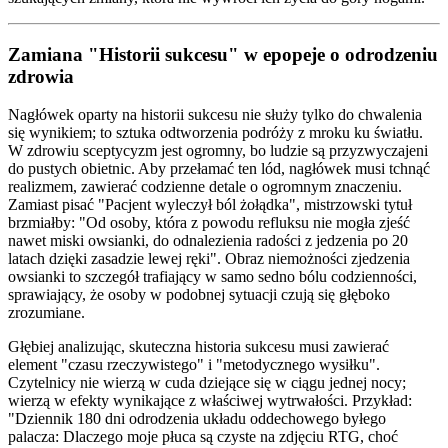
Zamiana "Historii sukcesu" w epopeje o odrodzeniu
zdrowia
Nagłówek oparty na historii sukcesu nie służy tylko do chwalenia
się wynikiem; to sztuka odtworzenia podróży z mroku ku światłu.
W zdrowiu sceptycyzm jest ogromny, bo ludzie są przyzwyczajeni
do pustych obietnic. Aby przełamać ten lód, nagłówek musi tchnąć
realizmem, zawierać codzienne detale o ogromnym znaczeniu.
Zamiast pisać "Pacjent wyleczył ból żołądka", mistrzowski tytuł
brzmiałby: "Od osoby, która z powodu refluksu nie mogła zjeść
nawet miski owsianki, do odnalezienia radości z jedzenia po 20
latach dzięki zasadzie lewej ręki". Obraz niemożności zjedzenia
owsianki to szczegół trafiający w samo sedno bólu codzienności,
sprawiający, że osoby w podobnej sytuacji czują się głęboko
zrozumiane.
Głębiej analizując, skuteczna historia sukcesu musi zawierać
element "czasu rzeczywistego" i "metodycznego wysiłku".
Czytelnicy nie wierzą w cuda dziejące się w ciągu jednej nocy;
wierzą w efekty wynikające z właściwej wytrwałości. Przykład:
"Dziennik 180 dni odrodzenia układu oddechowego byłego
palacza: Dlaczego moje płuca są czyste na zdjęciu RTG, choć