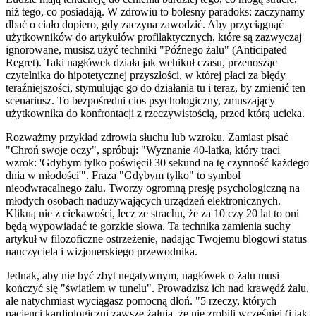
niż tego, co posiadają. W zdrowiu to bolesny paradoks: zaczynamy
dbać o ciało dopiero, gdy zaczyna zawodzić. Aby przyciągnąć
użytkowników do artykułów profilaktycznych, które są zazwyczaj
ignorowane, musisz użyć techniki "Późnego żalu" (Anticipated
Regret). Taki nagłówek działa jak wehikuł czasu, przenosząc
czytelnika do hipotetycznej przyszłości, w której płaci za błędy
teraźniejszości, stymulując go do działania tu i teraz, by zmienić ten
scenariusz. To bezpośredni cios psychologiczny, zmuszający
użytkownika do konfrontacji z rzeczywistością, przed którą ucieka.
Rozważmy przykład zdrowia słuchu lub wzroku. Zamiast pisać
"Chroń swoje oczy", spróbuj: "Wyznanie 40-latka, który traci
wzrok: 'Gdybym tylko poświęcił 30 sekund na tę czynność każdego
dnia w młodości'". Fraza "Gdybym tylko" to symbol
nieodwracalnego żalu. Tworzy ogromną presję psychologiczną na
młodych osobach nadużywających urządzeń elektronicznych.
Klikną nie z ciekawości, lecz ze strachu, że za 10 czy 20 lat to oni
będą wypowiadać te gorzkie słowa. Ta technika zamienia suchy
artykuł w filozoficzne ostrzeżenie, nadając Twojemu blogowi status
nauczyciela i wizjonerskiego przewodnika.
Jednak, aby nie być zbyt negatywnym, nagłówek o żalu musi
kończyć się "światłem w tunelu". Prowadzisz ich nad krawędź żalu,
ale natychmiast wyciągasz pomocną dłoń. "5 rzeczy, których
pacjenci kardiologiczni zawsze żałują, że nie zrobili wcześniej (i jak