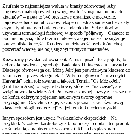
Zaufanie to najcenniejsza waluta w branży zdrowotnej. Aby
nagłówek miał odpowiednią wagę, warto "stanąć na ramionach
gigantów" – mogą to być prestiżowe organizacje medyczne,
najnowsze badania lub czołowi eksperci. Jednak same suche cytaty
czynią tytuł nudnym biuletynem akademickim. Sekret tkwi w
używaniu terminologii fachowej w sposób "półjawny". Oznacza to
podanie pojęcia, które brzmi naukowo, ale jednocześnie sugeruje
bardzo bliską korzyść. To uderza w ciekawość osób, które chcą
poszerzać wiedzę, ale boją się zbyt trudnych materiałów.
Rozważmy przykład zdrowia jelit. Zamiast pisać "Jedz jogurty, to
dobre dla trawienia", spróbuj: "Badania z Uniwersytetu Harvarda:
Dlaczego równowaga osi 'Mózg-Jelit' jest prawdziwym kluczem do
zakończenia przewlekłego lęku". W tym nagłówku "Uniwersytet
Harvarda" pełni rolę gwaranta jakości. Termin "Oś Mózg-Jelit"
(Gut-Brain Axis) to pojęcie fachowe, które jest "na czasie", ale
wciąż nowe dla większości. Połączenie sławnej nazwy z jeszcze nie
do końca odkrytym pojęciem naukowym tworzy ogromne
przyciąganie. Czytelnik czuje, że zaraz pozna "sekret światowej
klasy technologii medycznej" za jednym kliknięciem myszki.
Innym sposobem jest użycie "wskaźników eksperckich". Na
przykład: "Czołowi kardiolodzy z Japonii często dodają ten produkt
do śniadania, aby utrzymać wskaźnik CRP na bezpiecznym