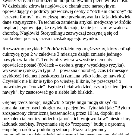
zwłaszcza tych o odrodzeniu lub pokonywaniu przeciwności losu.
W dziedzinie zdrowia nagłówek o charakterze narracyjnym,
opowiadający o podróży prawdziwej osoby z "otchłani choroby" do
"szczytu formy", ma większą moc przekonywania niż jakiekolwiek
dane statystyczne. Ta technika zamienia artykuł medyczny w źródło
inspiracji, sprawiając, że czytelnik czuje, iż nie jest sam w walce z
chorobą. Nagłówki Storytellingu zazwyczaj zaczynają się od
konkretnej postaci, czasu i zaskakującego wyniku.
Rozważmy przykład: "Podróż 60-letniego mężczyzny, który cofnął
cukrzycę typu 2 w zaledwie 3 miesiące dzięki zmianie jednego
nawyku w kuchni". Ten tytuł zawiera wszystkie elementy
opowieści: postać (60-latek – osoba z grupy wysokiego ryzyka),
wyzwanie (cukrzyca typu 2 – poważna choroba), czas (3 miesiące –
szybkość) i element zaskoczenia (zmiana tylko jednego nawyku).
Czytelnik nie kliknie tylko po wiedzę, kliknie, by przeczytać o
prawdziwym "cudzie". Będzie chciał wiedzieć, czym jest ten "jeden
nawyk", by zastosować go u siebie lub bliskich.
Głębiej rzecz biorąc, nagłówki Storytellingu mogą służyć do
łamania barier psychologicznych pacjentów. Tytuł taki jak: "Byłem
zrozpaczony chroniczną bezsennością przez 10 lat, dopóki nie
poznałem tajemnicy oddechu japońskich wojowników" niesie silny
ładunek osobisty. Przyznanie się do "rozpaczy" buduje ogromną
empatię u osób w podobnej sytuacji. Fraza o tajemnicy
wojowników nadaje całości mistyczny i interesujący ton, daleki od