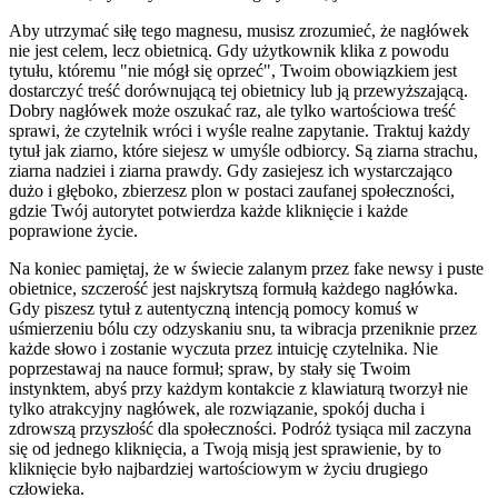
Aby utrzymać siłę tego magnesu, musisz zrozumieć, że nagłówek
nie jest celem, lecz obietnicą. Gdy użytkownik klika z powodu
tytułu, któremu "nie mógł się oprzeć", Twoim obowiązkiem jest
dostarczyć treść dorównującą tej obietnicy lub ją przewyższającą.
Dobry nagłówek może oszukać raz, ale tylko wartościowa treść
sprawi, że czytelnik wróci i wyśle realne zapytanie. Traktuj każdy
tytuł jak ziarno, które siejesz w umyśle odbiorcy. Są ziarna strachu,
ziarna nadziei i ziarna prawdy. Gdy zasiejesz ich wystarczająco
dużo i głęboko, zbierzesz plon w postaci zaufanej społeczności,
gdzie Twój autorytet potwierdza każde kliknięcie i każde
poprawione życie.
Na koniec pamiętaj, że w świecie zalanym przez fake newsy i puste
obietnice, szczerość jest najskrytszą formułą każdego nagłówka.
Gdy piszesz tytuł z autentyczną intencją pomocy komuś w
uśmierzeniu bólu czy odzyskaniu snu, ta wibracja przeniknie przez
każde słowo i zostanie wyczuta przez intuicję czytelnika. Nie
poprzestawaj na nauce formuł; spraw, by stały się Twoim
instynktem, abyś przy każdym kontakcie z klawiaturą tworzył nie
tylko atrakcyjny nagłówek, ale rozwiązanie, spokój ducha i
zdrowszą przyszłość dla społeczności. Podróż tysiąca mil zaczyna
się od jednego kliknięcia, a Twoją misją jest sprawienie, by to
kliknięcie było najbardziej wartościowym w życiu drugiego
człowieka.