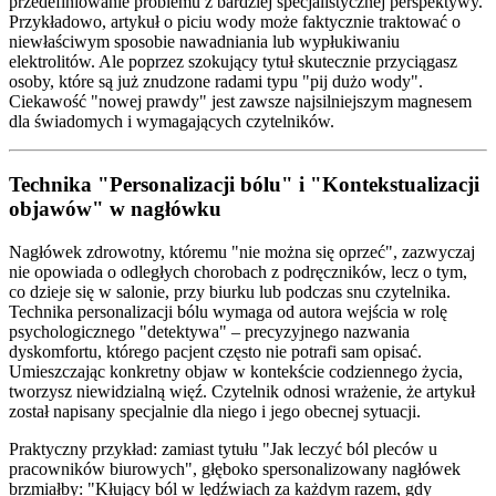
przedefiniowanie problemu z bardziej specjalistycznej perspektywy.
Przykładowo, artykuł o piciu wody może faktycznie traktować o
niewłaściwym sposobie nawadniania lub wypłukiwaniu
elektrolitów. Ale poprzez szokujący tytuł skutecznie przyciągasz
osoby, które są już znudzone radami typu "pij dużo wody".
Ciekawość "nowej prawdy" jest zawsze najsilniejszym magnesem
dla świadomych i wymagających czytelników.
Technika "Personalizacji bólu" i "Kontekstualizacji
objawów" w nagłówku
Nagłówek zdrowotny, któremu "nie można się oprzeć", zazwyczaj
nie opowiada o odległych chorobach z podręczników, lecz o tym,
co dzieje się w salonie, przy biurku lub podczas snu czytelnika.
Technika personalizacji bólu wymaga od autora wejścia w rolę
psychologicznego "detektywa" – precyzyjnego nazwania
dyskomfortu, którego pacjent często nie potrafi sam opisać.
Umieszczając konkretny objaw w kontekście codziennego życia,
tworzysz niewidzialną więź. Czytelnik odnosi wrażenie, że artykuł
został napisany specjalnie dla niego i jego obecnej sytuacji.
Praktyczny przykład: zamiast tytułu "Jak leczyć ból pleców u
pracowników biurowych", głęboko spersonalizowany nagłówek
brzmiałby: "Kłujący ból w lędźwiach za każdym razem, gdy