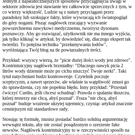
Jednym z najskuteczniejszych sposobów przyciągnięcia uwagi w
sektorze zdrowia jest stawianie tez całkowicie sprzecznych z tym, w
co wierzy większość. Ludzie są z natury przyciągani przez
paradoksy lub szokujące fakty, które wywracają ich światopogląd
do góry nogami. Pisząc nagłówek rzucający wyzwanie
powszechnemu nawykowi medycznemu, tworzysz dysonans
poznawczy. Aby go rozwiązać, użytkownik nie ma innego wyjścia,
jak tylko kliknąć w artykuł, by dowiedzieć się, dlaczego ekspert tak
twierdzi. To potężna technika "przełamywania lodów",
wyróżniająca Twój blog na tle powtarzalnych treści.
Przykład: wszyscy wierzą, że "picie dużej ilości wody jest zdrowe".
Kontrintuicyjny nagłówek brzmiałby: "Dlaczego nawyk picia 2
litrów wody dziennie może po cichu niszczyć Twoje nerki". Taki
tytuł natychmiast budzi kontrowersje. Czytelnik poczuje
sceptycyzm, a nawet sprzeciw, ale właśnie ta wątpliwość zmusi go
do sprawdzenia, czy nie popełnia błędu. Inny przykład: "Przestań
ćwiczyć Cardio, jeśli chcesz schudnąć: Prawda o spalaniu tłuszczu,
której trenerzy nie chcą, abyś poznał". Fraza "nie chcą, abyś
poznał" buduje wrażenie ukrytej tajemnicy, czyniąc artykuł znacznie
cenniejszym niż standardowe rady.
Stosując tę formułę, musisz posiadać bardzo solidną argumentację
wewnątrz tekstu, aby nie zostać posądzonym o szerzenie fake
newsów. Nagłówek kontrintuicyjny to w rzeczywistości sposób na