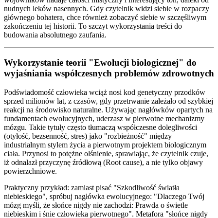
nudnych leków nasennych. Gdy czytelnik widzi siebie w rozpaczy
głównego bohatera, chce również zobaczyć siebie w szczęśliwym
zakończeniu tej historii. To szczyt wykorzystania treści do
budowania absolutnego zaufania.
Wykorzystanie teorii "Ewolucji biologicznej" do
wyjaśniania współczesnych problemów zdrowotnych
Podświadomość człowieka wciąż nosi kod genetyczny przodków
sprzed milionów lat, z czasów, gdy przetrwanie zależało od szybkiej
reakcji na środowisko naturalne. Używając nagłówków opartych na
fundamentach ewolucyjnych, uderzasz w pierwotne mechanizmy
mózgu. Takie tytuły często tłumaczą współczesne dolegliwości
(otyłość, bezsenność, stres) jako "rozbieżność" między
industrialnym stylem życia a pierwotnym projektem biologicznym
ciała. Przynosi to potężne olśnienie, sprawiając, że czytelnik czuje,
iż odnalazł przyczynę źródłową (Root cause), a nie tylko objawy
powierzchniowe.
Praktyczny przykład: zamiast pisać "Szkodliwość światła
niebieskiego", spróbuj nagłówka ewolucyjnego: "Dlaczego Twój
mózg myśli, że słońce nigdy nie zachodzi: Prawda o świetle
niebieskim i śnie człowieka pierwotnego". Metafora "słońce nigdy