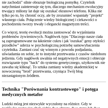
nie zachodzi" silnie obrazuje biologiczną pomyłkę. Czytelnik
natychmiast zainteresuje się tym, dlaczego mechanizm ewolucyjny
trwający miliony lat daje się oszukać ekranowi telefonu. Klika nie
tylko po to, by chronić oczy, ale by zrozumieć wspaniały "projekt"
własnego ciała. Połączenie wiedzy biologicznej i ciekawości o
pochodzeniu tworzy trwały i elegancki magnetyzm treści.
Co więcej, teorię ewolucji można zastosować do wyjaśniania
problemów żywieniowych. Nagłówek typu "Dlaczego nasze ciała
są zaprogramowane na łaknienie cukru i jak 'oszukać' geny otyłości
przodków" uderza w psychologiczną potrzebę samowybaczenia
czytelnika. Zamiast czuć się winnym z powodu podjadania,
uświadamia on sobie, że to instynkt przetrwania z czasów niedoboru
jedzenia. Gdy nagłówek uwalnia od negatywnych emocji i obiecuje
rozwiązanie typu "hack" do systemu genetycznego, użytkownik nie
zawaha się kliknąć. To sztuka zamiany wiedzy akademickiej w
nowoczesną "broń" przetrwania, czyniąca Twój blog
niezastąpionym źródłem.
Technika "Porównania kontrastowego" i potęga
medycznych metafor
Ludzki mózg jest niezwykle wyczulony na różnice. Gdy w