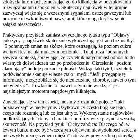
zdobycia informacji, zmuszając go do kliknięcia w poszukiwaniu
rozwiązania lub uspokojenia. Skuteczny nagłówek w tej grupie
zazwyczaj wiąże się z wczesnymi sygnałami ostrzegawczymi lub
pozornie nieszkodliwymi nawykami, które mogą kryć w sobie
zalążki nieszczęścia.
Praktyczny przykład: zamiast zwyczajnego tytułu typu "Objawy
cukrzycy", nagłówek skutecznie wykorzystujący strach brzmiałby:
"5 porannych zmian na skórze, które ostrzegają, że poziom cukru
we krwi jest na alarmującym poziomie". Tutaj fraza "porannych"
zawęża kontekst, sprawiając, że czytelnik natychmiast odnosi to do
własnych doświadczeń tuż po przebudzeniu. Określenie "poziom
alarmujący" buduje poczucie pilności. Widząc taki tytuł, czytelnik
podświadomie skanuje własne ciało i myśli: "Jeśli przegapię tę
informację, mogę zbliżać się do nieuleczalnej choroby, nawet o tym
nie wiedząc". To właśnie to "nawet o tym nie wiedząc" jest
najsilniejszym motorem napędowym kliknięcia.
Zagłębiając się w ten aspekt, musimy zrozumieć pojęcie "luki
poznawczej" w medycynie. Użytkownicy często boją się tego,
czego nie rozumieją lub co jest ukryte. Wykorzystanie nagłówków
podkreślających "cichy" charakter chorób zawsze przynosi wysoką
skuteczność. Na przykład tytuł: "Cichy zabójca: Dlaczego ból w
lewym barku może być wczesnym objawem niewydolności serca, a
nie zwykłym zmęczeniem mięśni" uderza w powszechną pomyłkę.