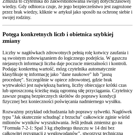
Zmusza to czytelnika do zakwestionowania swojej dotychczasowej
wiedzy. Gdy odbiorca czuje, że jego bezpieczeństwo jest zagrożone
przez brak wiedzy, kliknie w artykuł jako sposób na ochronę siebie i
swojej rodziny.
Potęga konkretnych liczb i obietnica szybkiej
zmiany
Liczby w nagłówkach zdrowotnych pełnią rolę kotwicy zaufania i
są swoistym zobowiązaniem do logicznego podejścia. W gąszczu
niejasnych informacji liczba daje poczucie mierzalności i kontroli.
Podając konkretną wartość, mózg czytelnika automatycznie
klasyfikuje tę informację jako "dane naukowe" lub "jasną
procedurę". Szczególnie w opiece zdrowotnej, gdzie brak
wytrwałości jest największą barierą, liczby obiecujące krótki czas
lub uproszczoną ścieżkę mają ogromną siłę przyciągania. Czytelnicy
zawsze pragną bezpiecznych skrótów do poprawy kondycji
fizycznej bez konieczności poświęcania nadmiernego wysiłku.
Rozważmy przykład odchudzania lub poprawy sylwetki. Nagłówek
typu "Jak skutecznie schudnąć z brzucha" całkowicie zginie wśród
milionów wyników wyszukiwania. Jeśli jednak zmienisz go na
"Formuła 7-2-1: Spal 3 kg zbędnego tłuszczu w 14 dni bez
całkowitej rezygnacji z węglowodanów", stworzysz techniczną