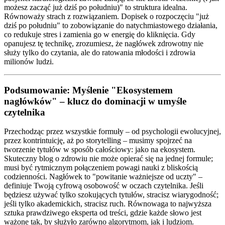
możesz zacząć już dziś po południu)" to struktura idealna.
Równoważy strach z rozwiązaniem. Dopisek o rozpoczęciu "już
dziś po południu" to zobowiązanie do natychmiastowego działania,
co redukuje stres i zamienia go w energię do kliknięcia. Gdy
opanujesz tę technikę, zrozumiesz, że nagłówek zdrowotny nie
służy tylko do czytania, ale do ratowania młodości i zdrowia
milionów ludzi.
Podsumowanie: Myślenie "Ekosystemem
nagłówków" – klucz do dominacji w umyśle
czytelnika
Przechodząc przez wszystkie formuły – od psychologii ewolucyjnej,
przez kontrintuicję, aż po storytelling – musimy spojrzeć na
tworzenie tytułów w sposób całościowy: jako na ekosystem.
Skuteczny blog o zdrowiu nie może opierać się na jednej formule;
musi być rytmicznym połączeniem powagi nauki z bliskością
codzienności. Nagłówek to "powitanie ważniejsze od uczty" –
definiuje Twoją cyfrową osobowość w oczach czytelnika. Jeśli
będziesz używać tylko szokujących tytułów, stracisz wiarygodność;
jeśli tylko akademickich, stracisz ruch. Równowaga to najwyższa
sztuka prawdziwego eksperta od treści, gdzie każde słowo jest
ważone tak, by służyło zarówno algorytmom, jak i ludziom.