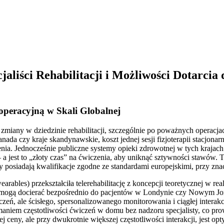
jaliści Rehabilitacji i Możliwości Dotarci
operacyjną w Skali Globalnej
iany w dziedzinie rehabilitacji, szczególnie po poważnych operacja
nada czy kraje skandynawskie, koszt jednej sesji fizjoterapii stacjon
ia. Jednocześnie publiczne systemy opieki zdrowotnej w tych krajach 
– a jest to „złoty czas” na ćwiczenia, aby uniknąć sztywności stawów. 
órzy posiadają kwalifikacje zgodne ze standardami europejskimi, przy zn
arables) przekształciła telerehabilitację z koncepcji teoretycznej w r
e; mogą docierać bezpośrednio do pacjentów w Londynie czy Nowym Jor
wiczeń, ale ścisłego, spersonalizowanego monitorowania i ciągłej inter
ymaniem częstotliwości ćwiczeń w domu bez nadzoru specjalisty, co
nej ceny, ale przy dwukrotnie większej częstotliwości interakcji, jest 