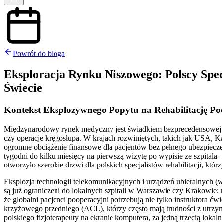
Powrót do bloga
Eksploracja Rynku Niszowego: Polscy Spec
Świecie
Kontekst Eksplozywnego Popytu na Rehabilitację Po
Międzynarodowy rynek medyczny jest świadkiem bezprecedensowej zm
czy operacje kręgosłupa. W krajach rozwiniętych, takich jak USA, Ka
ogromne obciążenie finansowe dla pacjentów bez pełnego ubezpieczen
tygodni do kilku miesięcy na pierwszą wizytę po wypisie ze szpitala 
otworzyło szerokie drzwi dla polskich specjalistów rehabilitacji, kt
Eksplozja technologii telekomunikacyjnych i urządzeń ubieralnych (we
są już ograniczeni do lokalnych szpitali w Warszawie czy Krakowi
że globalni pacjenci pooperacyjni potrzebują nie tylko instruktora ć
krzyżowego przedniego (ACL), którzy często mają trudności z utrz
polskiego fizjoterapeuty na ekranie komputera, za jedną trzecią lokal