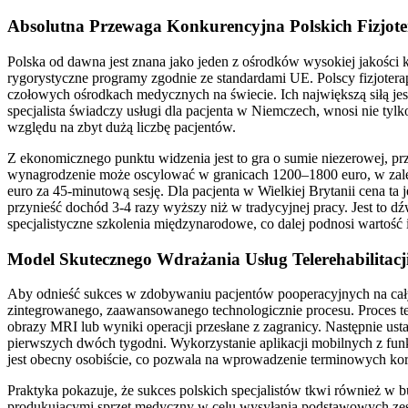
Absolutna Przewaga Konkurencyjna Polskich Fizjot
Polska od dawna jest znana jako jeden z ośrodków wysokiej jakości
rygorystyczne programy zgodnie ze standardami UE. Polscy fizjotera
czołowych ośrodkach medycznych na świecie. Ich największą siłą jest 
specjalista świadczy usługi dla pacjenta w Niemczech, wnosi nie tylk
względu na zbyt dużą liczbę pacjentów.
Z ekonomicznego punktu widzenia jest to gra o sumie niezerowej, prz
wynagrodzenie może oscylować w granicach 1200–1800 euro, w zależ
euro za 45-minutową sesję. Dla pacjenta w Wielkiej Brytanii cena ta 
przynieść dochód 3-4 razy wyższy niż w tradycyjnej pracy. Jest to 
specjalistyczne szkolenia międzynarodowe, co dalej podnosi wartość 
Model Skutecznego Wdrażania Usług Telerehabilitacj
Aby odnieść sukces w zdobywaniu pacjentów pooperacyjnych na cały
zintegrowanego, zaawansowanego technologicznie procesu. Proces te
obrazy MRI lub wyniki operacji przesłane z zagranicy. Następnie ust
pierwszych dwóch tygodni. Wykorzystanie aplikacji mobilnych z funk
jest obecny osobiście, co pozwala na wprowadzenie terminowych kor
Praktyka pokazuje, że sukces polskich specjalistów tkwi również w 
produkującymi sprzęt medyczny w celu wysyłania podstawowych zest