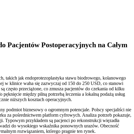
a do Pacjentów Postoperacyjnych na Całym
ch, takich jak endoprotezoplastyka stawu biodrowego, kolanowego
arnej w klinice waha się zazwyczaj od 150 do 250 USD, co stanowi
są często przeciążone, co zmusza pacjentów do czekania od kilku
To pęknięcie między pilną potrzebą leczenia a lokalną podażą usług
acznie niższych kosztach operacyjnych.
ealny podmiot biznesowy o ogromnym potencjale. Polscy specjaliści nie
ku za pośrednictwem platform cyfrowych. Analiza potrzeb pokazuje,
akcji. Typowym przykładem są pacjenci po rekonstrukcji więzadła
 prowadzi do wysokiego wskaźnika ponownych urazów. Obecność
optymalnym rozwiązaniem, którego pragnie ten rynek.