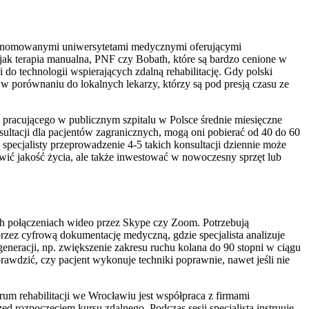
z renomowanymi uniwersytetami medycznymi oferującymi
 jak terapia manualna, PNF czy Bobath, które są bardzo cenione w
 do technologii wspierających zdalną rehabilitację. Gdy polski
i w porównaniu do lokalnych lekarzy, którzy są pod presją czasu ze
i pracującego w publicznym szpitalu w Polsce średnie miesięczne
ltacji dla pacjentów zagranicznych, mogą oni pobierać od 40 do 60
 specjalisty przeprowadzenie 4-5 takich konsultacji dziennie może
awić jakość życia, ale także inwestować w nowoczesny sprzęt lub
ch połączeniach wideo przez Skype czy Zoom. Potrzebują
zez cyfrową dokumentację medyczną, gdzie specjalista analizuje
generacji, np. zwiększenie zakresu ruchu kolana do 90 stopni w ciągu
awdzić, czy pacjent wykonuje techniki poprawnie, nawet jeśli nie
rum rehabilitacji we Wrocławiu jest współpraca z firmami
ozpoczęciem kursu zdalnego. Podczas sesji specjalista instruuje