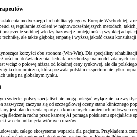
erapeutów
 kształcenia medycznego i rehabilitacyjnego w Europie Wschodniej, 
peuci są regularnie szkoleni w najnowocześniejszych metodach, takich
połączenie solidnej wiedzy bazowej z umiejętnością szybkiej adaptacji
o technikę, ale także głęboką empatię i wyższą jakość czasu konsultacj
ynosząca korzyści obu stronom (Win-Win). Dla specjalisty rehabilitacj
ności od doświadczenia. Jednak przechodząc na model zdalnych konsu
jest wciąż o połowę niższa od lokalnej ceny rynkowej, ale dla polskiego
dźwignia ekonomiczna, która pozwala polskim ekspertom nie tylko popr
ich usług na globalnym rynku.
i
m świecie, polscy specjaliści nie mogą polegać wyłącznie na zwykły
n zazwyczaj zaczyna się od szczegółowej oceny stanu klinicznego popr
alany jest plan leczenia oparty na konkretnych kamieniach milowych re
cją śledzenia ruchu przez kamerę AI pomaga polskiemu specjaliście spr
ekt w celu uniknięcia wtórnych urazów.
budowaniu całego ekosystemu wsparcia dla pacjenta. Przykładem z cent
awów ćwiczeniowych do domów pacjentów w Europie Północnej przed r