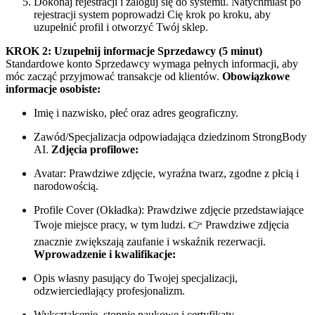
Dokonaj rejestracji i zaloguj się do systemu. Natychmiast po
rejestracji system poprowadzi Cię krok po kroku, aby
uzupełnić profil i otworzyć Twój sklep.
KROK 2: Uzupełnij informacje Sprzedawcy (5 minut)
Standardowe konto Sprzedawcy wymaga pełnych informacji, aby
móc zacząć przyjmować transakcje od klientów.
Obowiązkowe
informacje osobiste:
Imię i nazwisko, płeć oraz adres geograficzny.
Zawód/Specjalizacja odpowiadająca dziedzinom StrongBody
AI.
Zdjęcia profilowe:
Avatar: Prawdziwe zdjęcie, wyraźna twarz, zgodne z płcią i
narodowością.
Profile Cover (Okładka): Prawdziwe zdjęcie przedstawiające
Twoje miejsce pracy, w tym ludzi. 👉 Prawdziwe zdjęcia
znacznie zwiększają zaufanie i wskaźnik rezerwacji.
Wprowadzenie i kwalifikacje:
Opis własny pasujący do Twojej specjalizacji,
odzwierciedlający profesjonalizm.
Wykształcenie, stopnie naukowe i certyfikaty.