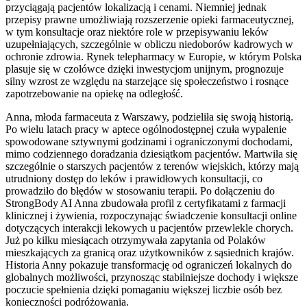
przyciągają pacjentów lokalizacją i cenami. Niemniej jednak
przepisy prawne umożliwiają rozszerzenie opieki farmaceutycznej,
w tym konsultacje oraz niektóre role w przepisywaniu leków
uzupełniających, szczególnie w obliczu niedoborów kadrowych w
ochronie zdrowia. Rynek telepharmacy w Europie, w którym Polska
plasuje się w czołówce dzięki inwestycjom unijnym, prognozuje
silny wzrost ze względu na starzejące się społeczeństwo i rosnące
zapotrzebowanie na opiekę na odległość.
Anna, młoda farmaceuta z Warszawy, podzieliła się swoją historią.
Po wielu latach pracy w aptece ogólnodostępnej czuła wypalenie
spowodowane sztywnymi godzinami i ograniczonymi dochodami,
mimo codziennego doradzania dziesiątkom pacjentów. Martwiła się
szczególnie o starszych pacjentów z terenów wiejskich, którzy mają
utrudniony dostęp do leków i prawidłowych konsultacji, co
prowadziło do błędów w stosowaniu terapii. Po dołączeniu do
StrongBody AI Anna zbudowała profil z certyfikatami z farmacji
klinicznej i żywienia, rozpoczynając świadczenie konsultacji online
dotyczących interakcji lekowych u pacjentów przewlekle chorych.
Już po kilku miesiącach otrzymywała zapytania od Polaków
mieszkających za granicą oraz użytkowników z sąsiednich krajów.
Historia Anny pokazuje transformację od ograniczeń lokalnych do
globalnych możliwości, przynosząc stabilniejsze dochody i większe
poczucie spełnienia dzięki pomaganiu większej liczbie osób bez
konieczności podróżowania.