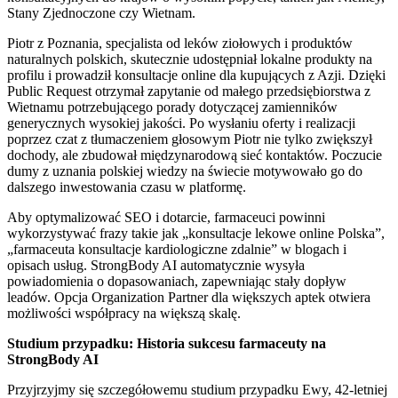
Stany Zjednoczone czy Wietnam.
Piotr z Poznania, specjalista od leków ziołowych i produktów
naturalnych polskich, skutecznie udostępniał lokalne produkty na
profilu i prowadził konsultacje online dla kupujących z Azji. Dzięki
Public Request otrzymał zapytanie od małego przedsiębiorstwa z
Wietnamu potrzebującego porady dotyczącej zamienników
generycznych wysokiej jakości. Po wysłaniu oferty i realizacji
poprzez czat z tłumaczeniem głosowym Piotr nie tylko zwiększył
dochody, ale zbudował międzynarodową sieć kontaktów. Poczucie
dumy z uznania polskiej wiedzy na świecie motywowało go do
dalszego inwestowania czasu w platformę.
Aby optymalizować SEO i dotarcie, farmaceuci powinni
wykorzystywać frazy takie jak „konsultacje lekowe online Polska”,
„farmaceuta konsultacje kardiologiczne zdalnie” w blogach i
opisach usług. StrongBody AI automatycznie wysyła
powiadomienia o dopasowaniach, zapewniając stały dopływ
leadów. Opcja Organization Partner dla większych aptek otwiera
możliwości współpracy na większą skalę.
Studium przypadku: Historia sukcesu farmaceuty na
StrongBody AI
Przyjrzyjmy się szczegółowemu studium przypadku Ewy, 42-letniej