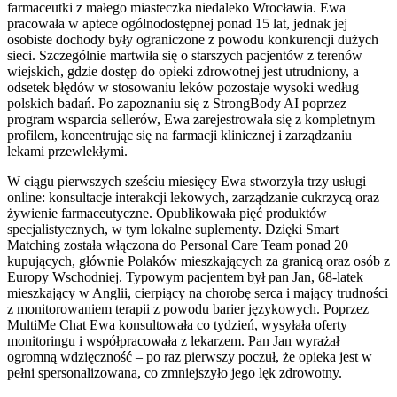
farmaceutki z małego miasteczka niedaleko Wrocławia. Ewa
pracowała w aptece ogólnodostępnej ponad 15 lat, jednak jej
osobiste dochody były ograniczone z powodu konkurencji dużych
sieci. Szczególnie martwiła się o starszych pacjentów z terenów
wiejskich, gdzie dostęp do opieki zdrowotnej jest utrudniony, a
odsetek błędów w stosowaniu leków pozostaje wysoki według
polskich badań. Po zapoznaniu się z StrongBody AI poprzez
program wsparcia sellerów, Ewa zarejestrowała się z kompletnym
profilem, koncentrując się na farmacji klinicznej i zarządzaniu
lekami przewlekłymi.
W ciągu pierwszych sześciu miesięcy Ewa stworzyła trzy usługi
online: konsultacje interakcji lekowych, zarządzanie cukrzycą oraz
żywienie farmaceutyczne. Opublikowała pięć produktów
specjalistycznych, w tym lokalne suplementy. Dzięki Smart
Matching została włączona do Personal Care Team ponad 20
kupujących, głównie Polaków mieszkających za granicą oraz osób z
Europy Wschodniej. Typowym pacjentem był pan Jan, 68-latek
mieszkający w Anglii, cierpiący na chorobę serca i mający trudności
z monitorowaniem terapii z powodu barier językowych. Poprzez
MultiMe Chat Ewa konsultowała co tydzień, wysyłała oferty
monitoringu i współpracowała z lekarzem. Pan Jan wyrażał
ogromną wdzięczność – po raz pierwszy poczuł, że opieka jest w
pełni spersonalizowana, co zmniejszyło jego lęk zdrowotny.