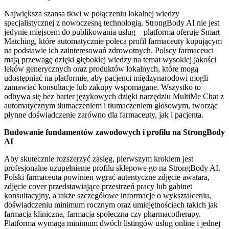
Największa szansa tkwi w połączeniu lokalnej wiedzy
specjalistycznej z nowoczesną technologią. StrongBody AI nie jest
jedynie miejscem do publikowania usług – platforma oferuje Smart
Matching, które automatycznie poleca profil farmaceuty kupującym
na podstawie ich zainteresowań zdrowotnych. Polscy farmaceuci
mają przewagę dzięki głębokiej wiedzy na temat wysokiej jakości
leków generycznych oraz produktów lokalnych, które mogą
udostępniać na platformie, aby pacjenci międzynarodowi mogli
zamawiać konsultacje lub zakupy wspomagane. Wszystko to
odbywa się bez barier językowych dzięki narzędziu MultiMe Chat z
automatycznym tłumaczeniem i tłumaczeniem głosowym, tworząc
płynne doświadczenie zarówno dla farmaceuty, jak i pacjenta.
Budowanie fundamentów zawodowych i profilu na StrongBody
AI
Aby skutecznie rozszerzyć zasięg, pierwszym krokiem jest
profesjonalne uzupełnienie profilu sklepowe go na StrongBody AI.
Polski farmaceuta powinien wgrać autentyczne zdjęcie awatara,
zdjęcie cover przedstawiające przestrzeń pracy lub gabinet
konsultacyjny, a także szczegółowe informacje o wykształceniu,
doświadczeniu minimum rocznym oraz umiejętnościach takich jak
farmacja kliniczna, farmacja społeczna czy pharmacotherapy.
Platforma wymaga minimum dwóch listingów usług online i jednej