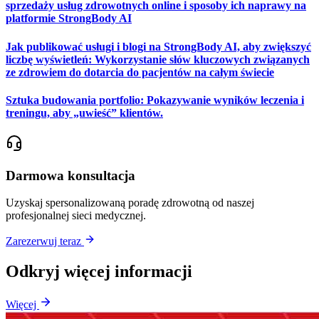
sprzedaży usług zdrowotnych online i sposoby ich naprawy na
platformie StrongBody AI
Jak publikować usługi i blogi na StrongBody AI, aby zwiększyć
liczbę wyświetleń: Wykorzystanie słów kluczowych związanych
ze zdrowiem do dotarcia do pacjentów na całym świecie
Sztuka budowania portfolio: Pokazywanie wyników leczenia i
treningu, aby „uwieść” klientów.
Darmowa konsultacja
Uzyskaj spersonalizowaną poradę zdrowotną od naszej
profesjonalnej sieci medycznej.
Zarezerwuj teraz
Odkryj więcej informacji
Więcej