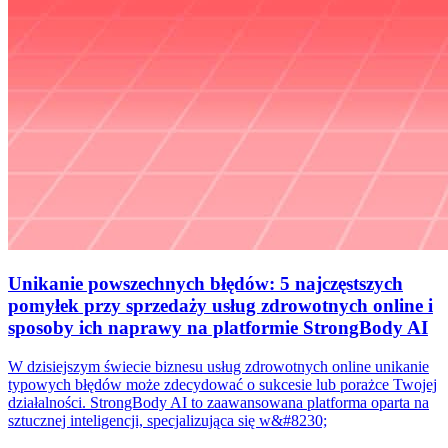
Unikanie powszechnych błędów: 5 najczęstszych
pomyłek przy sprzedaży usług zdrowotnych online i
sposoby ich naprawy na platformie StrongBody AI
W dzisiejszym świecie biznesu usług zdrowotnych online unikanie
typowych błędów może zdecydować o sukcesie lub porażce Twojej
działalności. StrongBody AI to zaawansowana platforma oparta na
sztucznej inteligencji, specjalizująca się w&#8230;