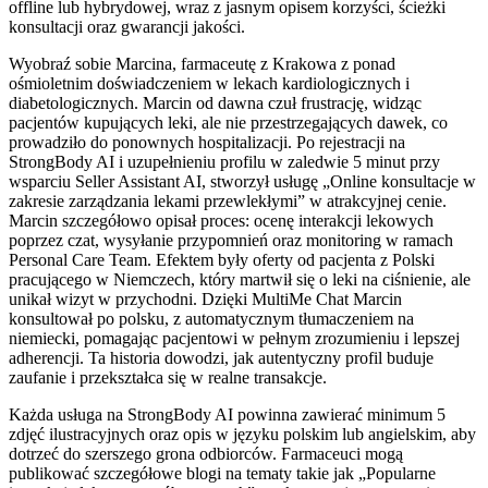
offline lub hybrydowej, wraz z jasnym opisem korzyści, ścieżki
konsultacji oraz gwarancji jakości.
Wyobraź sobie Marcina, farmaceutę z Krakowa z ponad
ośmioletnim doświadczeniem w lekach kardiologicznych i
diabetologicznych. Marcin od dawna czuł frustrację, widząc
pacjentów kupujących leki, ale nie przestrzegających dawek, co
prowadziło do ponownych hospitalizacji. Po rejestracji na
StrongBody AI i uzupełnieniu profilu w zaledwie 5 minut przy
wsparciu Seller Assistant AI, stworzył usługę „Online konsultacje w
zakresie zarządzania lekami przewlekłymi” w atrakcyjnej cenie.
Marcin szczegółowo opisał proces: ocenę interakcji lekowych
poprzez czat, wysyłanie przypomnień oraz monitoring w ramach
Personal Care Team. Efektem były oferty od pacjenta z Polski
pracującego w Niemczech, który martwił się o leki na ciśnienie, ale
unikał wizyt w przychodni. Dzięki MultiMe Chat Marcin
konsultował po polsku, z automatycznym tłumaczeniem na
niemiecki, pomagając pacjentowi w pełnym zrozumieniu i lepszej
adherencji. Ta historia dowodzi, jak autentyczny profil buduje
zaufanie i przekształca się w realne transakcje.
Każda usługa na StrongBody AI powinna zawierać minimum 5
zdjęć ilustracyjnych oraz opis w języku polskim lub angielskim, aby
dotrzeć do szerszego grona odbiorców. Farmaceuci mogą
publikować szczegółowe blogi na tematy takie jak „Popularne