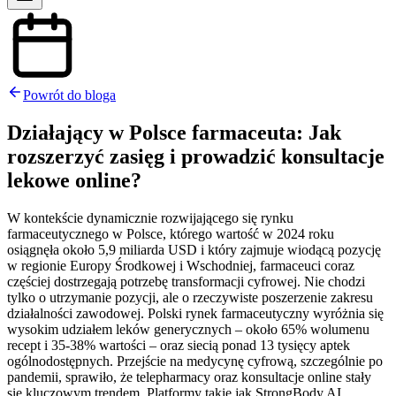
Powrót do bloga
Działający w Polsce farmaceuta: Jak
rozszerzyć zasięg i prowadzić konsultacje
lekowe online?
W kontekście dynamicznie rozwijającego się rynku
farmaceutycznego w Polsce, którego wartość w 2024 roku
osiągnęła około 5,9 miliarda USD i który zajmuje wiodącą pozycję
w regionie Europy Środkowej i Wschodniej, farmaceuci coraz
częściej dostrzegają potrzebę transformacji cyfrowej. Nie chodzi
tylko o utrzymanie pozycji, ale o rzeczywiste poszerzenie zakresu
działalności zawodowej. Polski rynek farmaceutyczny wyróżnia się
wysokim udziałem leków generycznych – około 65% wolumenu
recept i 35-38% wartości – oraz siecią ponad 13 tysięcy aptek
ogólnodostępnych. Przejście na medycynę cyfrową, szczególnie po
pandemii, sprawiło, że telepharmacy oraz konsultacje online stały
się kluczowym trendem. Platformy takie jak StrongBody AI