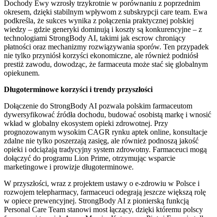
Dochody Ewy wzrosły trzykrotnie w porównaniu z poprzednim
okresem, dzięki stabilnym wpływom z subskrypcji care team. Ewa
podkreśla, że sukces wynika z połączenia praktycznej polskiej
wiedzy – gdzie generyki dominują i koszty są konkurencyjne – z
technologiami StrongBody AI, takimi jak escrow chroniący
płatności oraz mechanizmy rozwiązywania sporów. Ten przypadek
nie tylko przyniósł korzyści ekonomiczne, ale również podniósł
prestiż zawodu, dowodząc, że farmaceuta może stać się globalnym
opiekunem.
Długoterminowe korzyści i trendy przyszłości
Dołączenie do StrongBody AI pozwala polskim farmaceutom
dywersyfikować źródła dochodu, budować osobistą markę i wnosić
wkład w globalny ekosystem opieki zdrowotnej. Przy
prognozowanym wysokim CAGR rynku aptek online, konsultacje
zdalne nie tylko poszerzają zasięg, ale również podnoszą jakość
opieki i odciążają tradycyjny system zdrowotny. Farmaceuci mogą
dołączyć do programu Lion Prime, otrzymując wsparcie
marketingowe i prowizje długoterminowe.
W przyszłości, wraz z projektem ustawy o e-zdrowiu w Polsce i
rozwojem telepharmacy, farmaceuci odegrają jeszcze większą rolę
w opiece prewencyjnej. StrongBody AI z pionierską funkcją
Personal Care Team stanowi most łączący, dzięki któremu polscy