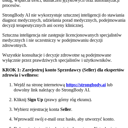
usług, wsparcia treści, tłumaczeń językowych oraz automatyzacji
procesów.
StrongBody AI nie wykorzystuje sztucznej inteligencji do stawiania
diagnoz medycznych, udzielania porad medycznych, podejmowania
decyzji terapeutycznych ani oceny klinicznej.
Sztuczna inteligencja nie zastępuje licencjonowanych specjalistów
medycznych i nie uczestniczy w podejmowaniu decyzji
zdrowotnych.
Wszystkie konsultacje i decyzje zdrowotne są podejmowane
wyłącznie przez prawdziwych specjalistów i użytkowników.
KROK 1: Zarejestruj konto Sprzedawcy (Seller) dla ekspertów
zdrowia i wellness:
Wejdź na stronę internetową
https://strongbody.ai
lub
dowolny link należący do StrongBody AI.
Kliknij
Sign Up
(prawy górny róg ekranu).
Wybierz rejestrację konta
Seller
.
Wprowadź swój e-mail oraz hasło, aby utworzyć konto.