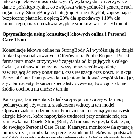
interakcje lekowe u osób starszych”, wykorzystując rzeczywiste
dane z polskiego rynku, co zwiększa wiarygodność i generuje ruch
organiczny. StrongBody AI integruje Stripe i PayPal, zapewniając
bezpieczne płatności z opłatą 20% dla sprzedawcy i 10% dla
kupującego, oraz umożliwia wypłatę środków w ciągu 30 minut.
Optymalizacja usług konsultacji lekowych online i Personal
Care Team
Konsultacje lekowe online na StrongBody AI wyróżniają się dzięki
funkcji spersonalizowanych Offerów oraz Public Request. Polski
farmaceuta może otrzymywać zapytania od kupujących z całego
świata, analizować potrzeby i wysyłać szczegółową ofertę
zawierającą ścieżkę konsultacji, czas realizacji oraz koszt. Funkcja
Personal Care Team pozwala pacjentom budować zespół składający
się z farmaceuty, lekarza i specjalisty żywienia, tworząc stabilne
źródło dochodu na dłuższy termin.
Katarzyna, farmaceuta z Gdańska specjalizująca się w farmacji
pediatrycznej i żywieniu, z sukcesem wdrożyła ten model.
Opowiedziała o rodzinie z małym dzieckiem cierpiącym na częste
alergie lekowe, które napotykało trudności przy zmianie miejsca
zamieszkania. Dzięki StrongBody AI rodzina włączyła Katarzynę
do swojego Personal Care Team. Katarzyna monitorowała sytuację
poprzez czat, doradzała bezpieczne zamienniki leków na podstawie