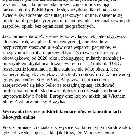
wyłaniają się jako pionierskie rozwiązanie, umożliwiając
farmaceutom z Polski łączenie się z użytkownikami na całym
świecie, świadczenie konsultacji lekowych online, dzielenie się
produktami specjalistycznymi oraz budowanie spersonalizowanych
zespołów opieki bez ograniczeń geograficznych.
Jako farmaceuta w Polsce nie tylko wydajesz leki, ale odgrywasz
kluczową rolę w opiece farmaceutycznej, doradzaniu w
bezpiecznym stosowaniu leków oraz wsparciu pacjentów w
zarządzaniu chorobami przewlekłymi. Z rozwojem e-recepty –
obowiązkowej od 2020 roku i obsługującej miliardy transakcji –
oraz rynkiem digital health szacowanym na 1,2 miliarda USD,
rozszerzenie konsultacji online staje się nie tylko okazją, lecz
koniecznością, aby zwiększyć dochody i dotrzeć do zróżnicowanej
grupy pacjentów. StrongBody AI pozwala farmaceutom
zarejestrować się jako Seller za rozsądną opłatą, zbudować
profesjonalny profil sklepowy i dotrzeć do dziesiątek milionów
użytkowników z Polski, Europy oraz krajów takich jak Wietnam,
Stany Zjednoczone czy Brazylia.
Wyzwania i szanse polskich farmaceutów w konsultacjach
lekowych online
Polscy farmaceuci działają w wysoce konkurencyjnym środowisku,
gdzie duże sieci aptek, takie jak DOZ, Dr. Max czy Gemini,