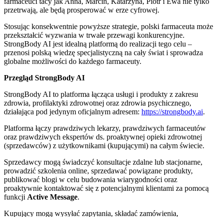
farmaceuci tacy jak Anna, Marcin, Katarzyna, Piotr i Ewa nie tylko
przetrwają, ale będą prosperować w erze cyfrowej.
Stosując konsekwentnie powyższe strategie, polski farmaceuta może
przekształcić wyzwania w trwałe przewagi konkurencyjne.
StrongBody AI jest idealną platformą do realizacji tego celu –
przenosi polską wiedzę specjalistyczną na cały świat i sprowadza
globalne możliwości do każdego farmaceuty.
Przegląd StrongBody AI
StrongBody AI to platforma łącząca usługi i produkty z zakresu
zdrowia, profilaktyki zdrowotnej oraz zdrowia psychicznego,
działająca pod jedynym oficjalnym adresem:
https://strongbody.ai
.
Platforma łączy prawdziwych lekarzy, prawdziwych farmaceutów
oraz prawdziwych ekspertów ds. proaktywnej opieki zdrowotnej
(sprzedawców) z użytkownikami (kupującymi) na całym świecie.
Sprzedawcy mogą świadczyć konsultacje zdalne lub stacjonarne,
prowadzić szkolenia online, sprzedawać powiązane produkty,
publikować blogi w celu budowania wiarygodności oraz
proaktywnie kontaktować się z potencjalnymi klientami za pomocą
funkcji
Active Message
.
Kupujący mogą wysyłać zapytania, składać zamówienia,