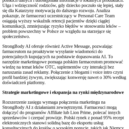
polskich danych i udostępniała informacje o lokalnych produktach.
Ulga i wdzięczność rodziców, gdy dziecko poczuło się lepiej, stały
się dla Katarzyny motywacją do dalszego rozwoju. Analiza
pokazuje, że farmaceuci uczestniczący w Personal Care Team
osiągają wyższy wskaźnik retencji pacjentów dzięki ciągłej
komunikacji, zmniejszając ryzyko błędów w stosowaniu leków –
problem powszechny w Polsce ze względu na starzejące się
społeczeństwo.
StrongBody AI oferuje również Active Message, pozwalając
farmaceutom na proaktywne wysyłanie wiadomości do
potencjalnych kupujących na podstawie dopasowania AI. To
narzędzie marketingowe pomaga polskim farmaceutom promować
wiedzę na temat leków OTC, suplementów czy interakcji bez
naruszania zasad reklamy. Połączenie z blogami i voice intro czyni
profil bardziej żywym, zwiększając konwersję nawet o 30% według
doświadczeń platformy.
Strategie marketingowe i ekspansja na rynki międzynarodowe
Rozszerzenie zasięgu wymaga połączenia marketingu na
StrongBody AI z działaniami zewnętrznymi. Farmaceuci mogą
dołączyć do programów Affiliate lub Lion Prime, polecać innych
sprzedawców i czerpać prowizje. Polski rynek z ponad 95% recept
elektronicznych stanowi solidną bazę do eksportu usług
konsultacyjnych do krajów o wysokim popycie, takich jak Niemcy,