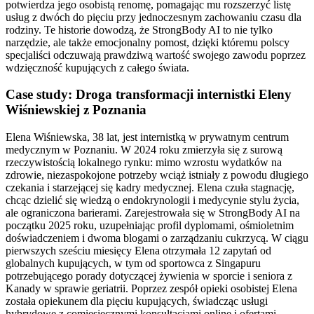
potwierdza jego osobistą renomę, pomagając mu rozszerzyć listę
usług z dwóch do pięciu przy jednoczesnym zachowaniu czasu dla
rodziny. Te historie dowodzą, że StrongBody AI to nie tylko
narzędzie, ale także emocjonalny pomost, dzięki któremu polscy
specjaliści odczuwają prawdziwą wartość swojego zawodu poprzez
wdzięczność kupujących z całego świata.
Case study: Droga transformacji internistki Eleny
Wiśniewskiej z Poznania
Elena Wiśniewska, 38 lat, jest internistką w prywatnym centrum
medycznym w Poznaniu. W 2024 roku zmierzyła się z surową
rzeczywistością lokalnego rynku: mimo wzrostu wydatków na
zdrowie, niezaspokojone potrzeby wciąż istniały z powodu długiego
czekania i starzejącej się kadry medycznej. Elena czuła stagnację,
chcąc dzielić się wiedzą o endokrynologii i medycynie stylu życia,
ale ograniczona barierami. Zarejestrowała się w StrongBody AI na
początku 2025 roku, uzupełniając profil dyplomami, ośmioletnim
doświadczeniem i dwoma blogami o zarządzaniu cukrzycą. W ciągu
pierwszych sześciu miesięcy Elena otrzymała 12 zapytań od
globalnych kupujących, w tym od sportowca z Singapuru
potrzebującego porady dotyczącej żywienia w sporcie i seniora z
Kanady w sprawie geriatrii. Poprzez zespół opieki osobistej Elena
została opiekunem dla pięciu kupujących, świadcząc usługi
hybrydowe z comiesięcznymi konsultacjami online i ofertami