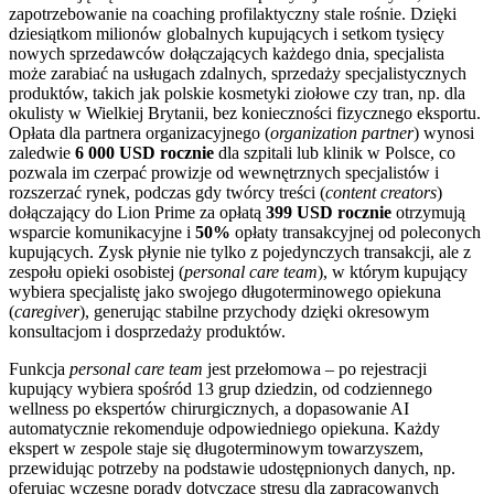
zapotrzebowanie na coaching profilaktyczny stale rośnie. Dzięki
dziesiątkom milionów globalnych kupujących i setkom tysięcy
nowych sprzedawców dołączających każdego dnia, specjalista
może zarabiać na usługach zdalnych, sprzedaży specjalistycznych
produktów, takich jak polskie kosmetyki ziołowe czy tran, np. dla
okulisty w Wielkiej Brytanii, bez konieczności fizycznego eksportu.
Opłata dla partnera organizacyjnego (
organization partner
) wynosi
zaledwie
6 000 USD rocznie
dla szpitali lub klinik w Polsce, co
pozwala im czerpać prowizje od wewnętrznych specjalistów i
rozszerzać rynek, podczas gdy twórcy treści (
content creators
)
dołączający do Lion Prime za opłatą
399 USD rocznie
otrzymują
wsparcie komunikacyjne i
50%
opłaty transakcyjnej od poleconych
kupujących. Zysk płynie nie tylko z pojedynczych transakcji, ale z
zespołu opieki osobistej (
personal care team
), w którym kupujący
wybiera specjalistę jako swojego długoterminowego opiekuna
(
caregiver
), generując stabilne przychody dzięki okresowym
konsultacjom i dosprzedaży produktów.
Funkcja
personal care team
jest przełomowa – po rejestracji
kupujący wybiera spośród 13 grup dziedzin, od codziennego
wellness po ekspertów chirurgicznych, a dopasowanie AI
automatycznie rekomenduje odpowiedniego opiekuna. Każdy
ekspert w zespole staje się długoterminowym towarzyszem,
przewidując potrzeby na podstawie udostępnionych danych, np.
oferując wczesne porady dotyczące stresu dla zapracowanych