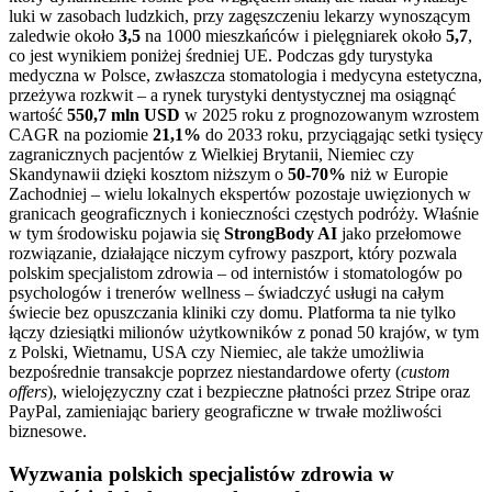
luki w zasobach ludzkich, przy zagęszczeniu lekarzy wynoszącym
zaledwie około
3,5
na 1000 mieszkańców i pielęgniarek około
5,7
,
co jest wynikiem poniżej średniej UE. Podczas gdy turystyka
medyczna w Polsce, zwłaszcza stomatologia i medycyna estetyczna,
przeżywa rozkwit – a rynek turystyki dentystycznej ma osiągnąć
wartość
550,7 mln USD
w 2025 roku z prognozowanym wzrostem
CAGR na poziomie
21,1%
do 2033 roku, przyciągając setki tysięcy
zagranicznych pacjentów z Wielkiej Brytanii, Niemiec czy
Skandynawii dzięki kosztom niższym o
50-70%
niż w Europie
Zachodniej – wielu lokalnych ekspertów pozostaje uwięzionych w
granicach geograficznych i konieczności częstych podróży. Właśnie
w tym środowisku pojawia się
StrongBody AI
jako przełomowe
rozwiązanie, działające niczym cyfrowy paszport, który pozwala
polskim specjalistom zdrowia – od internistów i stomatologów po
psychologów i trenerów wellness – świadczyć usługi na całym
świecie bez opuszczania kliniki czy domu. Platforma ta nie tylko
łączy dziesiątki milionów użytkowników z ponad 50 krajów, w tym
z Polski, Wietnamu, USA czy Niemiec, ale także umożliwia
bezpośrednie transakcje poprzez niestandardowe oferty (
custom
offers
), wielojęzyczny czat i bezpieczne płatności przez Stripe oraz
PayPal, zamieniając bariery geograficzne w trwałe możliwości
biznesowe.
Wyzwania polskich specjalistów zdrowia w