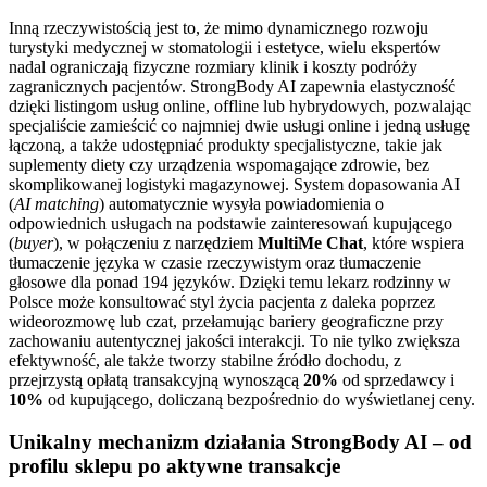
Inną rzeczywistością jest to, że mimo dynamicznego rozwoju
turystyki medycznej w stomatologii i estetyce, wielu ekspertów
nadal ograniczają fizyczne rozmiary klinik i koszty podróży
zagranicznych pacjentów. StrongBody AI zapewnia elastyczność
dzięki listingom usług online, offline lub hybrydowych, pozwalając
specjaliście zamieścić co najmniej dwie usługi online i jedną usługę
łączoną, a także udostępniać produkty specjalistyczne, takie jak
suplementy diety czy urządzenia wspomagające zdrowie, bez
skomplikowanej logistyki magazynowej. System dopasowania AI
(
AI matching
) automatycznie wysyła powiadomienia o
odpowiednich usługach na podstawie zainteresowań kupującego
(
buyer
), w połączeniu z narzędziem
MultiMe Chat
, które wspiera
tłumaczenie języka w czasie rzeczywistym oraz tłumaczenie
głosowe dla ponad 194 języków. Dzięki temu lekarz rodzinny w
Polsce może konsultować styl życia pacjenta z daleka poprzez
wideorozmowę lub czat, przełamując bariery geograficzne przy
zachowaniu autentycznej jakości interakcji. To nie tylko zwiększa
efektywność, ale także tworzy stabilne źródło dochodu, z
przejrzystą opłatą transakcyjną wynoszącą
20%
od sprzedawcy i
10%
od kupującego, doliczaną bezpośrednio do wyświetlanej ceny.
Unikalny mechanizm działania StrongBody AI – od
profilu sklepu po aktywne transakcje