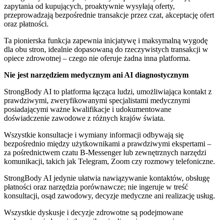
zapytania od kupujących, proaktywnie wysyłają oferty,
przeprowadzają bezpośrednie transakcje przez czat, akceptację ofert
oraz płatności.
Ta pionierska funkcja zapewnia inicjatywę i maksymalną wygodę
dla obu stron, idealnie dopasowaną do rzeczywistych transakcji w
opiece zdrowotnej – czego nie oferuje żadna inna platforma.
Nie jest narzędziem medycznym ani AI diagnostycznym
StrongBody AI to platforma łącząca ludzi, umożliwiająca kontakt z
prawdziwymi, zweryfikowanymi specjalistami medycznymi
posiadającymi ważne kwalifikacje i udokumentowane
doświadczenie zawodowe z różnych krajów świata.
Wszystkie konsultacje i wymiany informacji odbywają się
bezpośrednio między użytkownikami a prawdziwymi ekspertami –
za pośrednictwem czatu B-Messenger lub zewnętrznych narzędzi
komunikacji, takich jak Telegram, Zoom czy rozmowy telefoniczne.
StrongBody AI jedynie ułatwia nawiązywanie kontaktów, obsługę
płatności oraz narzędzia porównawcze; nie ingeruje w treść
konsultacji, osąd zawodowy, decyzje medyczne ani realizację usług.
Wszystkie dyskusje i decyzje zdrowotne są podejmowane