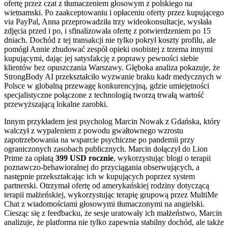
ofertę przez czat z tłumaczeniem głosowym z polskiego na
wietnamski. Po zaakceptowaniu i opłaceniu oferty przez kupującego
via PayPal, Anna przeprowadziła trzy wideokonsultacje, wysłała
zdjęcia przed i po, i sfinalizowała ofertę z potwierdzeniem po 15
dniach. Dochód z tej transakcji nie tylko pokrył koszty profilu, ale
pomógł Annie zbudować zespół opieki osobistej z trzema innymi
kupującymi, dając jej satysfakcję z poprawy pewności siebie
klientów bez opuszczania Warszawy. Głęboka analiza pokazuje, że
StrongBody AI przekształciło wyzwanie braku kadr medycznych w
Polsce w globalną przewagę konkurencyjną, gdzie umiejętności
specjalistyczne połączone z technologią tworzą trwałą wartość
przewyższającą lokalne zarobki.
Innym przykładem jest psycholog Marcin Nowak z Gdańska, który
walczył z wypaleniem z powodu gwałtownego wzrostu
zapotrzebowania na wsparcie psychiczne po pandemii przy
ograniczonych zasobach publicznych. Marcin dołączył do Lion
Prime za opłatą
399 USD rocznie
, wykorzystując blogi o terapii
poznawczo-behawioralnej do przyciągania obserwujących, a
następnie przekształcając ich w kupujących poprzez system
partnerski. Otrzymał ofertę od amerykańskiej rodziny dotyczącą
terapii małżeńskiej, wykorzystując terapię grupową przez MultiMe
Chat z wiadomościami głosowymi tłumaczonymi na angielski.
Ciesząc się z feedbacku, że sesje uratowały ich małżeństwo, Marcin
analizuje, że platforma nie tylko zapewnia stabilny dochód, ale także