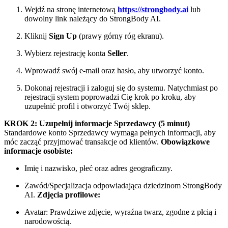
Wejdź na stronę internetową
https://strongbody.ai
lub
dowolny link należący do StrongBody AI.
Kliknij
Sign Up
(prawy górny róg ekranu).
Wybierz rejestrację konta
Seller
.
Wprowadź swój e-mail oraz hasło, aby utworzyć konto.
Dokonaj rejestracji i zaloguj się do systemu. Natychmiast po
rejestracji system poprowadzi Cię krok po kroku, aby
uzupełnić profil i otworzyć Twój sklep.
KROK 2: Uzupełnij informacje Sprzedawcy (5 minut)
Standardowe konto Sprzedawcy wymaga pełnych informacji, aby
móc zacząć przyjmować transakcje od klientów.
Obowiązkowe
informacje osobiste:
Imię i nazwisko, płeć oraz adres geograficzny.
Zawód/Specjalizacja odpowiadająca dziedzinom StrongBody
AI.
Zdjęcia profilowe:
Avatar: Prawdziwe zdjęcie, wyraźna twarz, zgodne z płcią i
narodowością.