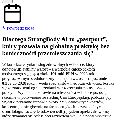
Powrót do bloga
Dlaczego StrongBody AI to „paszport”,
który pozwala na globalną praktykę bez
konieczności przemieszczania się?
W kontekście rynku usług zdrowotnych w Polsce, który
odnotowuje stabilny wzrost – z wartością całego sektora
medycznego sięgającą około
191 mld PLN
w 2023 roku i
prognozowanym średniorocznym tempem wzrostu na poziomie
8,3%
do 2028 roku – wielu specjalistów medycznych wciąż boryka
się ze znacznymi ograniczeniami w rozszerzaniu zakresu swojej
praktyki. Wydatki na zdrowie na mieszkańca w Polsce pozostają
skromne w porównaniu ze średnią Unii Europejskiej, podczas gdy
wydatki prywatne stanowią około
22%
całkowitych kosztów,
koncentrując się głównie na farmaceutykach pozaszpitalnych i
stomatologii. Liczby te odzwierciedlają system opieki zdrowotnej,
który dynamicznie rośnie pod względem skali, ale nadal wykazuje