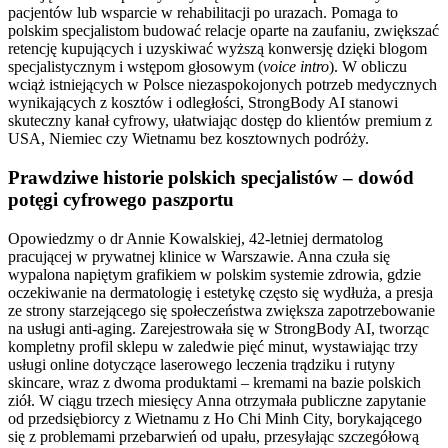
pacjentów lub wsparcie w rehabilitacji po urazach. Pomaga to
polskim specjalistom budować relacje oparte na zaufaniu, zwiększać
retencję kupujących i uzyskiwać wyższą konwersję dzięki blogom
specjalistycznym i wstępom głosowym (
voice intro
). W obliczu
wciąż istniejących w Polsce niezaspokojonych potrzeb medycznych
wynikających z kosztów i odległości, StrongBody AI stanowi
skuteczny kanał cyfrowy, ułatwiając dostęp do klientów premium z
USA, Niemiec czy Wietnamu bez kosztownych podróży.
Prawdziwe historie polskich specjalistów – dowód
potęgi cyfrowego paszportu
Opowiedzmy o dr Annie Kowalskiej, 42-letniej dermatolog
pracującej w prywatnej klinice w Warszawie. Anna czuła się
wypalona napiętym grafikiem w polskim systemie zdrowia, gdzie
oczekiwanie na dermatologię i estetykę często się wydłuża, a presja
ze strony starzejącego się społeczeństwa zwiększa zapotrzebowanie
na usługi anti-aging. Zarejestrowała się w StrongBody AI, tworząc
kompletny profil sklepu w zaledwie pięć minut, wystawiając trzy
usługi online dotyczące laserowego leczenia trądziku i rutyny
skincare, wraz z dwoma produktami – kremami na bazie polskich
ziół. W ciągu trzech miesięcy Anna otrzymała publiczne zapytanie
od przedsiębiorcy z Wietnamu z Ho Chi Minh City, borykającego
się z problemami przebarwień od upału, przesyłając szczegółową