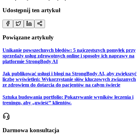
Udostępnij ten artykuł
Powiązane artykuły
Unikanie powszechnych błędów: 5 najczęstszych pomyłek przy
sprzedaży usług zdrowotnych online i sposoby ich naprawy na
platformie StrongBody AI
Jak publikować usługi i blogi na StrongBody AI, aby zwiększyć
liczbę wyświetleń: Wykorzystanie słów kluczowych związanych
ze zdrowiem do dotarcia do pacjentów na całym świecie
Sztuka budowania portfolio: Pokazywanie wyników leczenia i
treningu, aby „uwieść” klientów.
Darmowa konsultacja