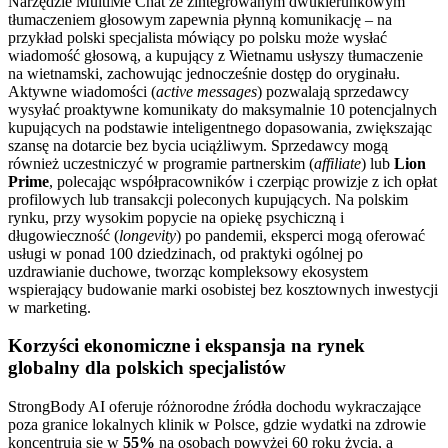
Narzędzie MultiMe Chat ze zintegrowanym dwukierunkowym
tłumaczeniem głosowym zapewnia płynną komunikację – na
przykład polski specjalista mówiący po polsku może wysłać
wiadomość głosową, a kupujący z Wietnamu usłyszy tłumaczenie
na wietnamski, zachowując jednocześnie dostęp do oryginału.
Aktywne wiadomości (
active messages
) pozwalają sprzedawcy
wysyłać proaktywne komunikaty do maksymalnie 10 potencjalnych
kupujących na podstawie inteligentnego dopasowania, zwiększając
szansę na dotarcie bez bycia uciążliwym. Sprzedawcy mogą
również uczestniczyć w programie partnerskim (
affiliate
) lub
Lion
Prime
, polecając współpracowników i czerpiąc prowizje z ich opłat
profilowych lub transakcji poleconych kupujących. Na polskim
rynku, przy wysokim popycie na opiekę psychiczną i
długowieczność (
longevity
) po pandemii, eksperci mogą oferować
usługi w ponad 100 dziedzinach, od praktyki ogólnej po
uzdrawianie duchowe, tworząc kompleksowy ekosystem
wspierający budowanie marki osobistej bez kosztownych inwestycji
w marketing.
Korzyści ekonomiczne i ekspansja na rynek
globalny dla polskich specjalistów
StrongBody AI oferuje różnorodne źródła dochodu wykraczające
poza granice lokalnych klinik w Polsce, gdzie wydatki na zdrowie
koncentrują się w
55%
na osobach powyżej 60 roku życia, a