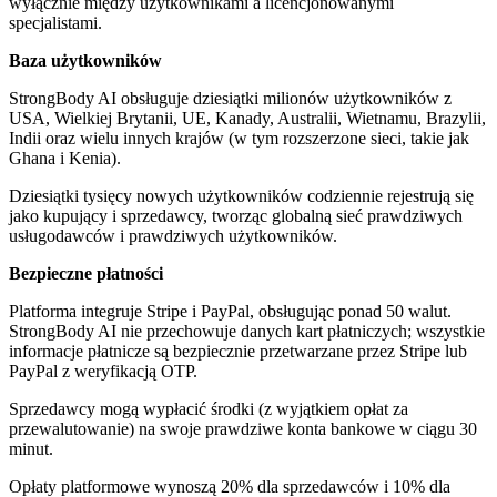
wyłącznie między użytkownikami a licencjonowanymi
specjalistami.
Baza użytkowników
StrongBody AI obsługuje dziesiątki milionów użytkowników z
USA, Wielkiej Brytanii, UE, Kanady, Australii, Wietnamu, Brazylii,
Indii oraz wielu innych krajów (w tym rozszerzone sieci, takie jak
Ghana i Kenia).
Dziesiątki tysięcy nowych użytkowników codziennie rejestrują się
jako kupujący i sprzedawcy, tworząc globalną sieć prawdziwych
usługodawców i prawdziwych użytkowników.
Bezpieczne płatności
Platforma integruje Stripe i PayPal, obsługując ponad 50 walut.
StrongBody AI nie przechowuje danych kart płatniczych; wszystkie
informacje płatnicze są bezpiecznie przetwarzane przez Stripe lub
PayPal z weryfikacją OTP.
Sprzedawcy mogą wypłacić środki (z wyjątkiem opłat za
przewalutowanie) na swoje prawdziwe konta bankowe w ciągu 30
minut.
Opłaty platformowe wynoszą 20% dla sprzedawców i 10% dla