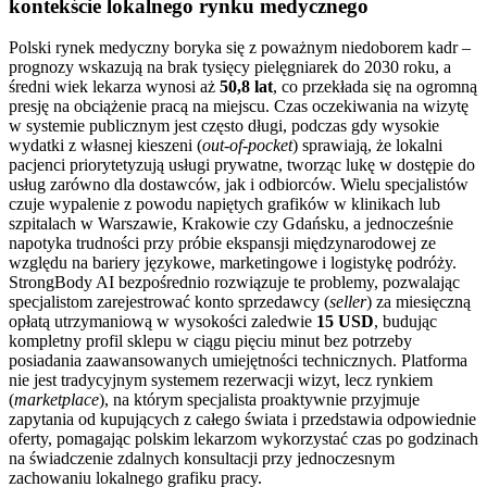
kontekście lokalnego rynku medycznego
Polski rynek medyczny boryka się z poważnym niedoborem kadr –
prognozy wskazują na brak tysięcy pielęgniarek do 2030 roku, a
średni wiek lekarza wynosi aż
50,8 lat
, co przekłada się na ogromną
presję na obciążenie pracą na miejscu. Czas oczekiwania na wizytę
w systemie publicznym jest często długi, podczas gdy wysokie
wydatki z własnej kieszeni (
out-of-pocket
) sprawiają, że lokalni
pacjenci priorytetyzują usługi prywatne, tworząc lukę w dostępie do
usług zarówno dla dostawców, jak i odbiorców. Wielu specjalistów
czuje wypalenie z powodu napiętych grafików w klinikach lub
szpitalach w Warszawie, Krakowie czy Gdańsku, a jednocześnie
napotyka trudności przy próbie ekspansji międzynarodowej ze
względu na bariery językowe, marketingowe i logistykę podróży.
StrongBody AI bezpośrednio rozwiązuje te problemy, pozwalając
specjalistom zarejestrować konto sprzedawcy (
seller
) za miesięczną
opłatą utrzymaniową w wysokości zaledwie
15 USD
, budując
kompletny profil sklepu w ciągu pięciu minut bez potrzeby
posiadania zaawansowanych umiejętności technicznych. Platforma
nie jest tradycyjnym systemem rezerwacji wizyt, lecz rynkiem
(
marketplace
), na którym specjalista proaktywnie przyjmuje
zapytania od kupujących z całego świata i przedstawia odpowiednie
oferty, pomagając polskim lekarzom wykorzystać czas po godzinach
na świadczenie zdalnych konsultacji przy jednoczesnym
zachowaniu lokalnego grafiku pracy.