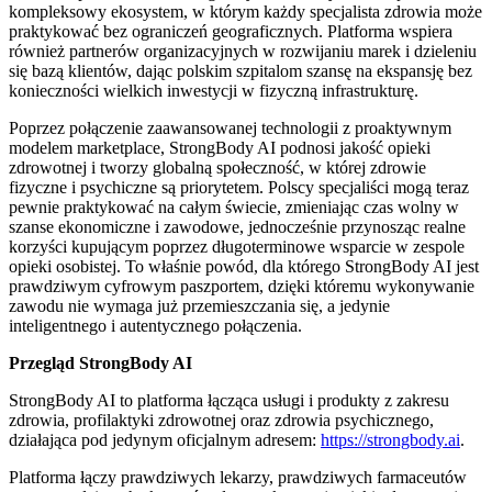
kompleksowy ekosystem, w którym każdy specjalista zdrowia może
praktykować bez ograniczeń geograficznych. Platforma wspiera
również partnerów organizacyjnych w rozwijaniu marek i dzieleniu
się bazą klientów, dając polskim szpitalom szansę na ekspansję bez
konieczności wielkich inwestycji w fizyczną infrastrukturę.
Poprzez połączenie zaawansowanej technologii z proaktywnym
modelem marketplace, StrongBody AI podnosi jakość opieki
zdrowotnej i tworzy globalną społeczność, w której zdrowie
fizyczne i psychiczne są priorytetem. Polscy specjaliści mogą teraz
pewnie praktykować na całym świecie, zmieniając czas wolny w
szanse ekonomiczne i zawodowe, jednocześnie przynosząc realne
korzyści kupującym poprzez długoterminowe wsparcie w zespole
opieki osobistej. To właśnie powód, dla którego StrongBody AI jest
prawdziwym cyfrowym paszportem, dzięki któremu wykonywanie
zawodu nie wymaga już przemieszczania się, a jedynie
inteligentnego i autentycznego połączenia.
Przegląd StrongBody AI
StrongBody AI to platforma łącząca usługi i produkty z zakresu
zdrowia, profilaktyki zdrowotnej oraz zdrowia psychicznego,
działająca pod jedynym oficjalnym adresem:
https://strongbody.ai
.
Platforma łączy prawdziwych lekarzy, prawdziwych farmaceutów