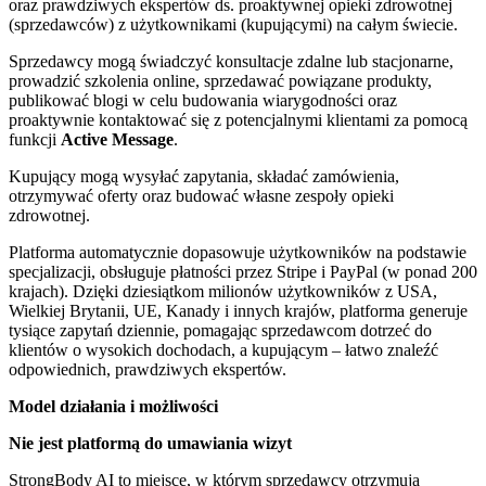
oraz prawdziwych ekspertów ds. proaktywnej opieki zdrowotnej
(sprzedawców) z użytkownikami (kupującymi) na całym świecie.
Sprzedawcy mogą świadczyć konsultacje zdalne lub stacjonarne,
prowadzić szkolenia online, sprzedawać powiązane produkty,
publikować blogi w celu budowania wiarygodności oraz
proaktywnie kontaktować się z potencjalnymi klientami za pomocą
funkcji
Active Message
.
Kupujący mogą wysyłać zapytania, składać zamówienia,
otrzymywać oferty oraz budować własne zespoły opieki
zdrowotnej.
Platforma automatycznie dopasowuje użytkowników na podstawie
specjalizacji, obsługuje płatności przez Stripe i PayPal (w ponad 200
krajach). Dzięki dziesiątkom milionów użytkowników z USA,
Wielkiej Brytanii, UE, Kanady i innych krajów, platforma generuje
tysiące zapytań dziennie, pomagając sprzedawcom dotrzeć do
klientów o wysokich dochodach, a kupującym – łatwo znaleźć
odpowiednich, prawdziwych ekspertów.
Model działania i możliwości
Nie jest platformą do umawiania wizyt
StrongBody AI to miejsce, w którym sprzedawcy otrzymują