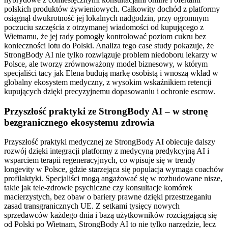
polskich produktów żywieniowych. Całkowity dochód z platformy
osiągnął dwukrotność jej lokalnych nadgodzin, przy ogromnym
poczuciu szczęścia z otrzymanej wiadomości od kupującego z
Wietnamu, że jej rady pomogły kontrolować poziom cukru bez
konieczności lotu do Polski. Analiza tego case study pokazuje, że
StrongBody AI nie tylko rozwiązuje problem niedoboru lekarzy w
Polsce, ale tworzy zrównoważony model biznesowy, w którym
specjaliści tacy jak Elena budują markę osobistą i wnoszą wkład w
globalny ekosystem medyczny, z wysokim wskaźnikiem retencji
kupujących dzięki precyzyjnemu dopasowaniu i ochronie escrow.
Przyszłość praktyki ze StrongBody AI – w stronę
bezgranicznego ekosystemu zdrowia
Przyszłość praktyki medycznej ze StrongBody AI obiecuje dalszy
rozwój dzięki integracji platformy z medycyną predykcyjną AI i
wsparciem terapii regeneracyjnych, co wpisuje się w trendy
longevity w Polsce, gdzie starzejąca się populacja wymaga coachów
profilaktyki. Specjaliści mogą angażować się w rozbudowane nisze,
takie jak tele-zdrowie psychiczne czy konsultacje komórek
macierzystych, bez obaw o bariery prawne dzięki przestrzeganiu
zasad transgranicznych UE. Z setkami tysięcy nowych
sprzedawców każdego dnia i bazą użytkowników rozciągającą się
od Polski po Wietnam, StrongBody AI to nie tylko narzędzie, lecz