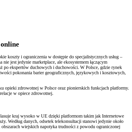
online
ie koszty i ograniczenia w dostępie do specjalistycznych usług –
 nie jest jedynie marketplace, ale ekosystemem łączącym
, aż po ekspertów duchowych i duchowości. W Polsce, gdzie rynek
liwości pokonania barier geograficznych, językowych i kosztowych,
ku opieki zdrowotnej w Polsce oraz pionierskich funkcjach platformy.
relacje w opiece zdrowotnej.
plasuje kraj wysoko w UE dzięki platformom takim jak Internetowe
ży. Według danych, odsetek telekonsultacji stanowi jedynie około
 obszarach wiejskich napotyka trudności z powodu ograniczonej