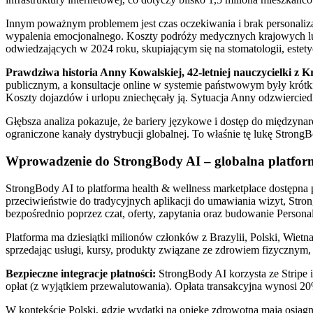
Innym poważnym problemem jest czas oczekiwania i brak personalizac
wypalenia emocjonalnego. Koszty podróży medycznych krajowych lub
odwiedzających w 2024 roku, skupiającym się na stomatologii, estetyc
Prawdziwa historia Anny Kowalskiej, 42-letniej nauczycielki z 
publicznym, a konsultacje online w systemie państwowym były krótk
Koszty dojazdów i urlopu zniechęcały ją. Sytuacja Anny odzwierciedla
Głębsza analiza pokazuje, że bariery językowe i dostęp do międzynar
ograniczone kanały dystrybucji globalnej. To właśnie tę lukę Strong
Wprowadzenie do StrongBody AI – globalna platform
StrongBody AI to platforma health & wellness marketplace dostępna
przeciwieństwie do tradycyjnych aplikacji do umawiania wizyt, Stro
bezpośrednio poprzez czat, oferty, zapytania oraz budowanie Persona
Platforma ma dziesiątki milionów członków z Brazylii, Polski, Wietna
sprzedając usługi, kursy, produkty związane ze zdrowiem fizycznym
Bezpieczne integracje płatności:
StrongBody AI korzysta ze Stripe 
opłat (z wyjątkiem przewalutowania). Opłata transakcyjna wynosi 20
W kontekście Polski, gdzie wydatki na opiekę zdrowotną mają osią