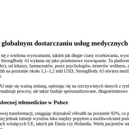
 globalnym dostarczaniu usług medycznych 
się z wieloma wyzwaniami, takimi jak długie czasy oczekiwania, wysok
StrongBody AI wyłania się jako przełomowe rozwiązanie. Ta platforma
ller), od lekarzy, farmaceutów, przez psychologów, trenerów wellness
e-health na poziomie około 1,1–1,2 mld USD, StrongBody AI otwiera moż
e.
 staje się ważną zmianą, opierając się na rzeczywistych danych z ryn
ymalizuje procesy, ale także buduje spersonalizowane, długoterminowe 
becnej telemedicine w Polsce
wej transformacji, osiągając dojrzałość eHealth na poziomie 92%, co 
iej jednak istnieje wyraźna luka między popytem a możliwościami poda
ach wiodących UE, takich jak Dania czy Holandia. Wielu pacjentów na
ów.