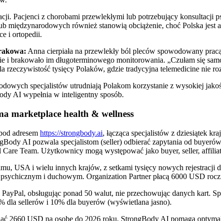
ji. Pacjenci z chorobami przewlekłymi lub potrzebujący konsultacji 
 międzynarodowych również stanowią obciążenie, choć Polska jest a
e i ortopedii.
Krakowa:
Anna cierpiała na przewlekły ból pleców spowodowany pracą s
ie i brakowało im długoterminowego monitorowania. „Czułam się samotn
 rzeczywistość tysięcy Polaków, gdzie tradycyjna telemedicine nie roz
odowych specjalistów utrudniają Polakom korzystanie z wysokiej jakośc
Body AI wypełnia w inteligentny sposób.
a marketplace health & wellness
 pod adresem
https://strongbody.ai
, łącząca specjalistów z dziesiątek k
ngBody AI pozwala specjalistom (seller) odbierać zapytania od buyeró
l Care Team. Użytkownicy mogą występować jako buyer, seller, affiliat
mu, USA i wielu innych krajów, z setkami tysięcy nowych rejestracji d
, psychicznym i duchowym. Organization Partner płacą 6000 USD roczn
i PayPal, obsługując ponad 50 walut, nie przechowując danych kart. 
% dla sellerów i 10% dla buyerów (wyświetlana jasno).
gnąć 2660 USD na osobę do 2026 roku, StrongBody AI pomaga optymal