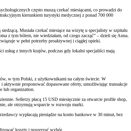
psychologicznych często muszą czekać miesiącami, co prowadzi do
trakcyjnym kierunkiem turystyki medycznej z ponad 700 000
iedzącą. Musiała czekać miesiące na wizytę u specjalisty w szpitalu
a z tym bólem, nie wiedziałam, od czego zacząć” – dzieli się Anna.
wiązuje w pełni potrzeby proaktywnej i ciągłej opieki.
i usług z innych krajów, podczas gdy lokalni specjaliści mają
rajów, w tym Polski, z użytkownikami na całym świecie. W
w i aktywnie proponować dopasowane oferty, umożliwiając transakcje
e lub organization.
ziennie. Sellerzy płacą 15 USD miesięcznie za otwarcie profile shop,
ie, ale otrzymują wsparcie w rozwoju marki.
Sprzedawcy wypłacają pieniądze na konto bankowe w 30 minut, bez
izować koszty i poszerzać wybór.