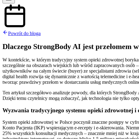
Powrót do bloga
Dlaczego StrongBody AI jest przełomem w
W kontekście, w którym tradycyjny system opieki zdrowotnej boryka 
szczególnie na obszarach wiejskich lub wśród zapracowanych osób – 
użytkowników na całym świecie (buyer) ze specjalistami zdrowia (se
digital health rozwija się dynamicznie z wartością telemedicine i 
tworząc prawdziwy przełom w dostarczaniu usług medycznych onlin
Ten artykuł szczegółowo analizuje powody, dla których StrongBody AI
Dzięki temu czytelnicy mogą zobaczyć, jak technologia nie tylko opt
Wyzwania tradycyjnego systemu opieki zdrowotnej i o
System opieki zdrowotnej w Polsce poczynił znaczne postępy w cyfro
Konto Pacjenta (IKP) wspierającym e-recepty i e-skierowania. Niemn
25% wszystkich konsultacji medycznych – znacznie mniej niż w kraj
infrastruktury internetowej, co dotyczy blisko 1,5 miliona mieszkańc