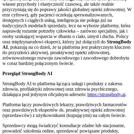
własne przychody i elastyczność czasową, ale także realnie
przyczyniają się do poprawy jakości globalnej opieki zdrowotnej. W
erze cyfrowej, gdy pacjenci oczekują spersonalizowanych,
dostępnych i ciągłych usług, inteligencja nie polega już na
tradycyjnych modelach sprzedaży, lecz na wyborze platformy, która
naprawdę rozumie potrzeby człowieka – zarówno specjalisty, jak i
osoby szukającej wsparcia w dbaniu o ciało, umysł i ducha. Polscy
oraz międzynarodowi eksperci, którzy już dołączyli do
StrongBody
AI
, pokazują na co dzień, że ta platforma jest praktycznym kluczem
do przyszłości aktywnej, proaktywnej opieki zdrowotnej,
zrównoważonego rozwoju zawodowego i zawodowego dobrobytu
w coraz bardziej połączonym świecie.
Przegląd StrongBody AI
StrongBody AI to platforma łącząca usługi i produkty z zakresu
zdrowia, profilaktyki zdrowotnej oraz zdrowia psychicznego,
działająca pod jedynym oficjalnym adresem:
https://strongbody.ai
.
Platforma łączy prawdziwych lekarzy, prawdziwych farmaceutów
oraz prawdziwych ekspertów ds. proaktywnej opieki zdrowotnej
(sprzedawców) z użytkownikami (kupującymi) na całym świecie.
Sprzedawcy mogą świadczyć konsultacje zdalne lub stacjonarne,
prowadzić szkolenia online, sprzedawać powiązane produkty,