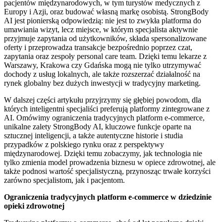
pacjentów międzynarodowych, w tym turystów medycznych z
Europy i Azji, oraz budować własną markę osobistą. StrongBody
AI jest pionierską odpowiedzią: nie jest to zwykła platforma do
umawiania wizyt, lecz miejsce, w którym specjalista aktywnie
przyjmuje zapytania od użytkowników, składa spersonalizowane
oferty i przeprowadza transakcje bezpośrednio poprzez czat,
zapytania oraz zespoły personal care team. Dzięki temu lekarze z
Warszawy, Krakowa czy Gdańska mogą nie tylko utrzymywać
dochody z usług lokalnych, ale także rozszerzać działalność na
rynek globalny bez dużych inwestycji w tradycyjny marketing.
W dalszej części artykułu przyjrzymy się głębiej powodom, dla
których inteligentni specjaliści preferują platformy zintegrowane z
AI. Omówimy ograniczenia tradycyjnych platform e-commerce,
unikalne zalety StrongBody AI, kluczowe funkcje oparte na
sztucznej inteligencji, a także autentyczne historie i studia
przypadków z polskiego rynku oraz z perspektywy
międzynarodowej. Dzięki temu zobaczymy, jak technologia nie
tylko zmienia model prowadzenia biznesu w opiece zdrowotnej, ale
także podnosi wartość specjalistyczną, przynosząc trwałe korzyści
zarówno specjalistom, jak i pacjentom.
Ograniczenia tradycyjnych platform e-commerce w dziedzinie
opieki zdrowotnej