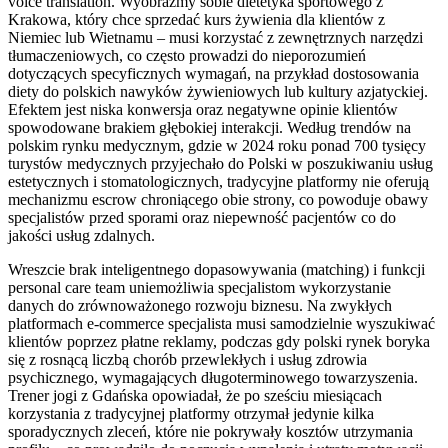
voice translation. Wyobraźmy sobie dietetyka sportowego z
Krakowa, który chce sprzedać kurs żywienia dla klientów z
Niemiec lub Wietnamu – musi korzystać z zewnętrznych narzędzi
tłumaczeniowych, co często prowadzi do nieporozumień
dotyczących specyficznych wymagań, na przykład dostosowania
diety do polskich nawyków żywieniowych lub kultury azjatyckiej.
Efektem jest niska konwersja oraz negatywne opinie klientów
spowodowane brakiem głębokiej interakcji. Według trendów na
polskim rynku medycznym, gdzie w 2024 roku ponad 700 tysięcy
turystów medycznych przyjechało do Polski w poszukiwaniu usług
estetycznych i stomatologicznych, tradycyjne platformy nie oferują
mechanizmu escrow chroniącego obie strony, co powoduje obawy
specjalistów przed sporami oraz niepewność pacjentów co do
jakości usług zdalnych.
Wreszcie brak inteligentnego dopasowywania (matching) i funkcji
personal care team uniemożliwia specjalistom wykorzystanie
danych do zrównoważonego rozwoju biznesu. Na zwykłych
platformach e-commerce specjalista musi samodzielnie wyszukiwać
klientów poprzez płatne reklamy, podczas gdy polski rynek boryka
się z rosnącą liczbą chorób przewlekłych i usług zdrowia
psychicznego, wymagających długoterminowego towarzyszenia.
Trener jogi z Gdańska opowiadał, że po sześciu miesiącach
korzystania z tradycyjnej platformy otrzymał jedynie kilka
sporadycznych zleceń, które nie pokrywały kosztów utrzymania