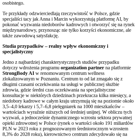
osobistego.
Te przykłady odzwierciedlają rzeczywistość w Polsce, gdzie
specjaliści tacy jak Anna i Marcin wykorzystują platformę AI, by
pokonać wyzwania niedoborów kadrowych i otworzyć się na rynek
międzynarodowy, przynosząc nie tylko korzyści ekonomiczne, ale
także zawodową satysfakcję.
Studia przypadków – realny wpływ ekonomiczny i
specjalistyczny
Jedno z najbardziej charakterystycznych studiów przypadku
dotyczy wdrożenia programu
organization partner
na platformie
StrongBody AI
w renomowanym centrum wellness
zlokalizowanym w Poznaniu. Centrum to od lat zmagało się z
długimi czasami oczekiwania na usługi w publicznej służbie
zdrowia, gdzie średni czas oczekiwania na specjalistyczne
konsultacje w niektórych dziedzinach przekracza kilka miesięcy, a
niedobory kadrowe w całym kraju utrzymują się na poziomie około
3,5–4,0 lekarzy i 5,7–6,8 pielęgniarek na 1000 mieszkańców –
wartościach wyraźnie niższych od średniej unijnej. W obliczu tych
wyzwań, a jednocześnie dynamicznego wzrostu sektora prywatnej
opieki zdrowotnej w Polsce (rynek o wartości około 191 miliardów
PLN w 2023 roku z prognozowanym średniorocznym wzrostem
8,3% do 2028 roku), kierownictwo centrum zdecydowało się na