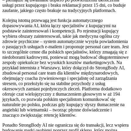
usługi przez kupującego i braku reklamacji przez 15 dni, co buduje
zaufanie, jakiego często brakuje na tradycyjnych platformach.
Kolejną istotną przewagą jest funkcja automatycznego
dopasowywania AI, która łączy specjalistów z kupującymi na
podstawie zainteresowań i kompetencji. Po rejestracji kupujący
wybiera obszary zainteresowań, takie jak medycyna ogólna czy
zdrowie psychiczne – system automatycznie wysyła powiadomienia
o pasujących usługach e-mailem i proponuje personal care team. Jest
to szczególnie cenne dla polskich specjalistów, którzy zmagają się z
niedoborami kadrowymi, ponieważ mogą budować długoterminowe
zespoły opiekuńcze bez wysokich kosztów marketingowych. Na
przykład internista z Warszawy, który dołączył do StrongBody AI,
zbudował personal care team dla klientów międzynarodowych,
obejmujący coacha żywieniowego i specjalistę od zarządzania
stresem, co przełożyło się na stabilne przychody z usług
okresowych zamiast pojedynczych zleceń. Platforma dodatkowo
oferuje czat wielojęzyczny z tłumaczeniem głosowym w aż 194
językach, co pozwala polskim specjalistom komunikować się
naturalnie po polsku, podczas gdy kupujący słyszy tłumaczenie na
angielski lub wietnamski – tworząc płynne doświadczenie i
znacząco zwiększając retencję klientów.
Ponadto StrongBody AI nie ogranicza się do transakcji, lecz wspiera
budowanie marki osobistej poprzez profil sklepu, który można