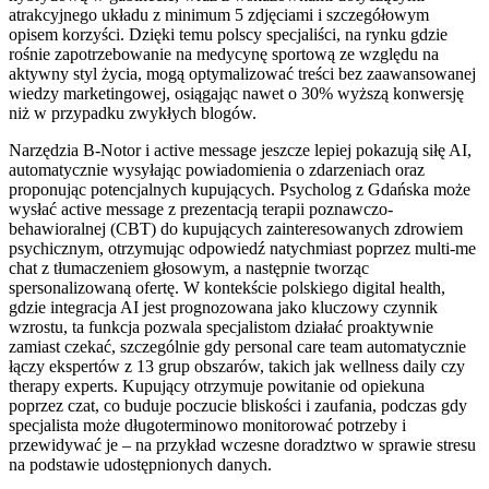
atrakcyjnego układu z minimum 5 zdjęciami i szczegółowym
opisem korzyści. Dzięki temu polscy specjaliści, na rynku gdzie
rośnie zapotrzebowanie na medycynę sportową ze względu na
aktywny styl życia, mogą optymalizować treści bez zaawansowanej
wiedzy marketingowej, osiągając nawet o 30% wyższą konwersję
niż w przypadku zwykłych blogów.
Narzędzia B-Notor i active message jeszcze lepiej pokazują siłę AI,
automatycznie wysyłając powiadomienia o zdarzeniach oraz
proponując potencjalnych kupujących. Psycholog z Gdańska może
wysłać active message z prezentacją terapii poznawczo-
behawioralnej (CBT) do kupujących zainteresowanych zdrowiem
psychicznym, otrzymując odpowiedź natychmiast poprzez multi-me
chat z tłumaczeniem głosowym, a następnie tworząc
spersonalizowaną ofertę. W kontekście polskiego digital health,
gdzie integracja AI jest prognozowana jako kluczowy czynnik
wzrostu, ta funkcja pozwala specjalistom działać proaktywnie
zamiast czekać, szczególnie gdy personal care team automatycznie
łączy ekspertów z 13 grup obszarów, takich jak wellness daily czy
therapy experts. Kupujący otrzymuje powitanie od opiekuna
poprzez czat, co buduje poczucie bliskości i zaufania, podczas gdy
specjalista może długoterminowo monitorować potrzeby i
przewidywać je – na przykład wczesne doradztwo w sprawie stresu
na podstawie udostępnionych danych.