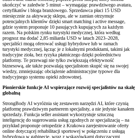
ukończyć w zaledwie 5 minut – wymagając prawdziwego avatara,
certyfikatów i bloga branżowego. Sprzedawca płaci 15 USD
miesięcznie za aktywację sklepu, ale w zamian otrzymuje
potencjalnych klientów dzięki smart matching i active message,
gdzie system proponuje 10 pasujących kupujących za każdym
razem. Na polskim rynku turystyki medycznej, która według
prognoz ma dodać 2,85 miliarda USD w latach 2023–2028,
specjaliści mogą oferować usługi hybrydowe lub w ramach
turystyki medycznej, łącząc je z lokalnymi produktami, takimi jak
tradycyjne zioła, bez ryzyka płatniczego dzięki pośrednictwu
platformy. Te przewagi nie tylko zwiększają efektywność
biznesową, ale także pozwalają specjalistom skupić się na swojej
wiedzy, zmniejszając obciążenie administracyjne typowe dla
tradycyjnego systemu opieki zdrowotnej.
Pionierskie funkcje AI wspierające rozwój specjalistów na skalę
globalną
StrongBody AI wyróżnia się zestawem narzędzi AI, które czynią
platformę prawdziwym partnerem specjalisty, a nie jedynie kanałem
sprzedaży. Funkcja seller assistant wykorzystuje sztuczną
inteligencję do sugerowania usług zgodnych ze specjalizacją – na
przykład proponuje ortopedzie z Krakowa zarejestrowanie oferty
online dotyczącej rehabilitacji sportowej w połączeniu z usługą
hybrydową w gabinecie, wraz z wskazówkami dotyczącymi