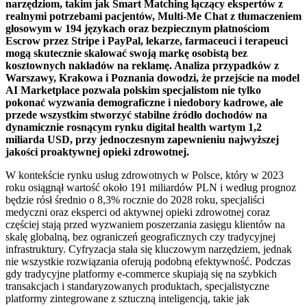
narzędziom, takim jak Smart Matching łączący ekspertów z
realnymi potrzebami pacjentów, Multi-Me Chat z tłumaczeniem
głosowym w 194 językach oraz bezpiecznym płatnościom
Escrow przez Stripe i PayPal, lekarze, farmaceuci i terapeuci
mogą skutecznie skalować swoją markę osobistą bez
kosztownych nakładów na reklamę. Analiza przypadków z
Warszawy, Krakowa i Poznania dowodzi, że przejście na model
AI Marketplace pozwala polskim specjalistom nie tylko
pokonać wyzwania demograficzne i niedobory kadrowe, ale
przede wszystkim stworzyć stabilne źródło dochodów na
dynamicznie rosnącym rynku digital health wartym 1,2
miliarda USD, przy jednoczesnym zapewnieniu najwyższej
jakości proaktywnej opieki zdrowotnej.
W kontekście rynku usług zdrowotnych w Polsce, który w 2023
roku osiągnął wartość około 191 miliardów PLN i według prognoz
będzie rósł średnio o 8,3% rocznie do 2028 roku, specjaliści
medyczni oraz eksperci od aktywnej opieki zdrowotnej coraz
częściej stają przed wyzwaniem poszerzania zasięgu klientów na
skalę globalną, bez ograniczeń geograficznych czy tradycyjnej
infrastruktury. Cyfryzacja stała się kluczowym narzędziem, jednak
nie wszystkie rozwiązania oferują podobną efektywność. Podczas
gdy tradycyjne platformy e-commerce skupiają się na szybkich
transakcjach i standaryzowanych produktach, specjalistyczne
platformy zintegrowane z sztuczną inteligencją, takie jak