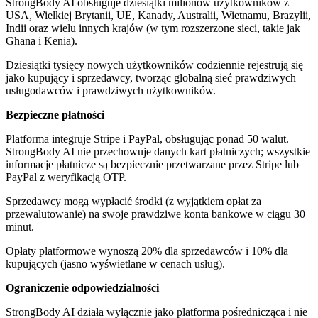
StrongBody AI obsługuje dziesiątki milionów użytkowników z
USA, Wielkiej Brytanii, UE, Kanady, Australii, Wietnamu, Brazylii,
Indii oraz wielu innych krajów (w tym rozszerzone sieci, takie jak
Ghana i Kenia).
Dziesiątki tysięcy nowych użytkowników codziennie rejestrują się
jako kupujący i sprzedawcy, tworząc globalną sieć prawdziwych
usługodawców i prawdziwych użytkowników.
Bezpieczne płatności
Platforma integruje Stripe i PayPal, obsługując ponad 50 walut.
StrongBody AI nie przechowuje danych kart płatniczych; wszystkie
informacje płatnicze są bezpiecznie przetwarzane przez Stripe lub
PayPal z weryfikacją OTP.
Sprzedawcy mogą wypłacić środki (z wyjątkiem opłat za
przewalutowanie) na swoje prawdziwe konta bankowe w ciągu 30
minut.
Opłaty platformowe wynoszą 20% dla sprzedawców i 10% dla
kupujących (jasno wyświetlane w cenach usług).
Ograniczenie odpowiedzialności
StrongBody AI działa wyłącznie jako platforma pośrednicząca i nie