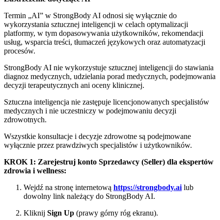
Termin „AI” w StrongBody AI odnosi się wyłącznie do
wykorzystania sztucznej inteligencji w celach optymalizacji
platformy, w tym dopasowywania użytkowników, rekomendacji
usług, wsparcia treści, tłumaczeń językowych oraz automatyzacji
procesów.
StrongBody AI nie wykorzystuje sztucznej inteligencji do stawiania
diagnoz medycznych, udzielania porad medycznych, podejmowania
decyzji terapeutycznych ani oceny klinicznej.
Sztuczna inteligencja nie zastępuje licencjonowanych specjalistów
medycznych i nie uczestniczy w podejmowaniu decyzji
zdrowotnych.
Wszystkie konsultacje i decyzje zdrowotne są podejmowane
wyłącznie przez prawdziwych specjalistów i użytkowników.
KROK 1: Zarejestruj konto Sprzedawcy (Seller) dla ekspertów
zdrowia i wellness:
Wejdź na stronę internetową
https://strongbody.ai
lub
dowolny link należący do StrongBody AI.
Kliknij
Sign Up
(prawy górny róg ekranu).