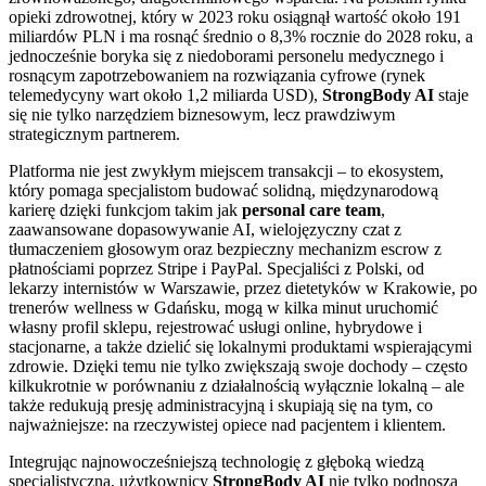
opieki zdrowotnej, który w 2023 roku osiągnął wartość około 191
miliardów PLN i ma rosnąć średnio o 8,3% rocznie do 2028 roku, a
jednocześnie boryka się z niedoborami personelu medycznego i
rosnącym zapotrzebowaniem na rozwiązania cyfrowe (rynek
telemedycyny wart około 1,2 miliarda USD),
StrongBody AI
staje
się nie tylko narzędziem biznesowym, lecz prawdziwym
strategicznym partnerem.
Platforma nie jest zwykłym miejscem transakcji – to ekosystem,
który pomaga specjalistom budować solidną, międzynarodową
karierę dzięki funkcjom takim jak
personal care team
,
zaawansowane dopasowywanie AI, wielojęzyczny czat z
tłumaczeniem głosowym oraz bezpieczny mechanizm escrow z
płatnościami poprzez Stripe i PayPal. Specjaliści z Polski, od
lekarzy internistów w Warszawie, przez dietetyków w Krakowie, po
trenerów wellness w Gdańsku, mogą w kilka minut uruchomić
własny profil sklepu, rejestrować usługi online, hybrydowe i
stacjonarne, a także dzielić się lokalnymi produktami wspierającymi
zdrowie. Dzięki temu nie tylko zwiększają swoje dochody – często
kilkukrotnie w porównaniu z działalnością wyłącznie lokalną – ale
także redukują presję administracyjną i skupiają się na tym, co
najważniejsze: na rzeczywistej opiece nad pacjentem i klientem.
Integrując najnowocześniejszą technologię z głęboką wiedzą
specjalistyczną, użytkownicy
StrongBody AI
nie tylko podnoszą