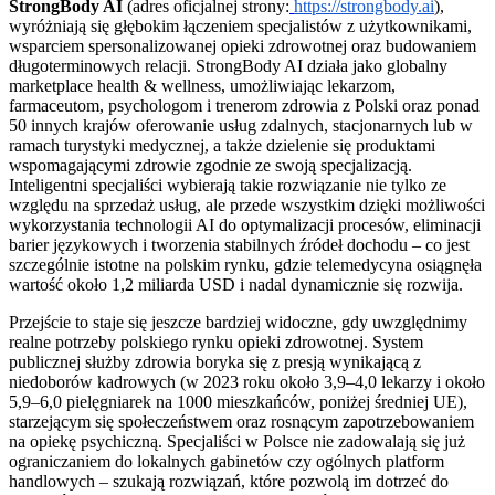
StrongBody AI
(adres oficjalnej strony:
https://strongbody.ai
),
wyróżniają się głębokim łączeniem specjalistów z użytkownikami,
wsparciem spersonalizowanej opieki zdrowotnej oraz budowaniem
długoterminowych relacji. StrongBody AI działa jako globalny
marketplace health & wellness, umożliwiając lekarzom,
farmaceutom, psychologom i trenerom zdrowia z Polski oraz ponad
50 innych krajów oferowanie usług zdalnych, stacjonarnych lub w
ramach turystyki medycznej, a także dzielenie się produktami
wspomagającymi zdrowie zgodnie ze swoją specjalizacją.
Inteligentni specjaliści wybierają takie rozwiązanie nie tylko ze
względu na sprzedaż usług, ale przede wszystkim dzięki możliwości
wykorzystania technologii AI do optymalizacji procesów, eliminacji
barier językowych i tworzenia stabilnych źródeł dochodu – co jest
szczególnie istotne na polskim rynku, gdzie telemedycyna osiągnęła
wartość około 1,2 miliarda USD i nadal dynamicznie się rozwija.
Przejście to staje się jeszcze bardziej widoczne, gdy uwzględnimy
realne potrzeby polskiego rynku opieki zdrowotnej. System
publicznej służby zdrowia boryka się z presją wynikającą z
niedoborów kadrowych (w 2023 roku około 3,9–4,0 lekarzy i około
5,9–6,0 pielęgniarek na 1000 mieszkańców, poniżej średniej UE),
starzejącym się społeczeństwem oraz rosnącym zapotrzebowaniem
na opiekę psychiczną. Specjaliści w Polsce nie zadowalają się już
ograniczaniem do lokalnych gabinetów czy ogólnych platform
handlowych – szukają rozwiązań, które pozwolą im dotrzeć do