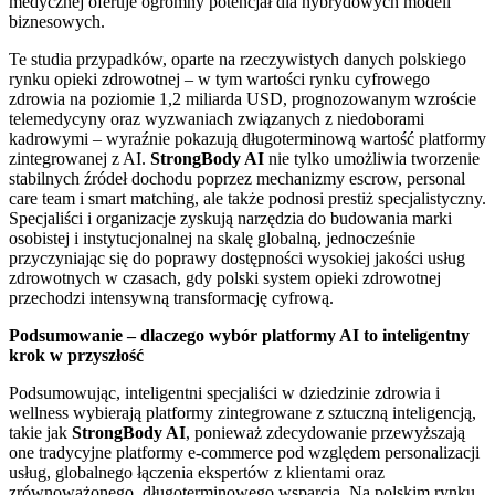
medycznej oferuje ogromny potencjał dla hybrydowych modeli
biznesowych.
Te studia przypadków, oparte na rzeczywistych danych polskiego
rynku opieki zdrowotnej – w tym wartości rynku cyfrowego
zdrowia na poziomie 1,2 miliarda USD, prognozowanym wzroście
telemedycyny oraz wyzwaniach związanych z niedoborami
kadrowymi – wyraźnie pokazują długoterminową wartość platformy
zintegrowanej z AI.
StrongBody AI
nie tylko umożliwia tworzenie
stabilnych źródeł dochodu poprzez mechanizmy escrow, personal
care team i smart matching, ale także podnosi prestiż specjalistyczny.
Specjaliści i organizacje zyskują narzędzia do budowania marki
osobistej i instytucjonalnej na skalę globalną, jednocześnie
przyczyniając się do poprawy dostępności wysokiej jakości usług
zdrowotnych w czasach, gdy polski system opieki zdrowotnej
przechodzi intensywną transformację cyfrową.
Podsumowanie – dlaczego wybór platformy AI to inteligentny
krok w przyszłość
Podsumowując, inteligentni specjaliści w dziedzinie zdrowia i
wellness wybierają platformy zintegrowane z sztuczną inteligencją,
takie jak
StrongBody AI
, ponieważ zdecydowanie przewyższają
one tradycyjne platformy e-commerce pod względem personalizacji
usług, globalnego łączenia ekspertów z klientami oraz
zrównoważonego, długoterminowego wsparcia. Na polskim rynku