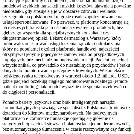
Tradycyjne platformy e-commerce, choć od lat popularne dzięki
modelowi szybkich transakcji i niskich kosztów, ujawniają poważne
niedostatki, gdy stosuje się je w obszarze zdrowia i wellness –
szczególnie na polskim rynku, gdzie rośnie zapotrzebowanie na
usługi spersonalizowane. Po pierwsze, te platformy koncentrują się
na masowych transakcjach i standaryzowanych produktach, bez
głębszego wsparcia dla specjalistycznych konsultacji czy
długoterminowej opieki. Lekarz dermatolog z Warszawy, który
próbował zarejestrować usługi leczenia trądziku i odmładzania
skóry na popularnej ogólnej platformie handlowej, najczęściej
otrzymywał jedynie pojedyncze zamówienia od przypadkowych
kupujących, bez mechanizmu budowania relacji. Pacjent po jednej
wizycie znikał, co prowadziło do niestabilnych przychodów i braku
danych do monitorowania postępów zdrowotnych. W kontekście
polskiego rynku telemedycyny o wartości około 1,2 miliarda USD,
gdzie pacjenci oczekują ciągłego monitorowania zdalnego (remote
patient monitoring), taki model wyraźnie nie spełnia oczekiwań co
do ciągłości i personalizacji.
Ponadto bariery językowe oraz brak inteligentnych narzędzi
komunikacyjnych sprawiają, że specjaliści z Polski mają trudności z
dotarciem do klientów międzynarodowych. Na tradycyjnych
platformach e-commerce transakcje opierają się głównie na
statycznych opisach tekstowych i płatnościach jednokierunkowych,
bez automatycznego tłumaczenia w czasie rzeczywistym czy funkcji