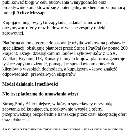
publikować blogi w celu budowania wiarygodności oraz
proaktywnie kontaktować się z potencjalnymi klientami za pomocą
funkcji
Active Message
.
Kupujący mogą wysyłać zapytania, składać zamówienia,
otrzymywać oferty oraz budować własne zespoły opieki
zdrowotnej.
Platforma automatycznie dopasowuje użytkowników na podstawie
specjalizacji, obsługuje płatności przez Stripe i PayPal (w ponad 200
krajach). Dzięki dziesiątkom milionów użytkowników z USA,
Wielkiej Brytanii, UE, Kanady i innych krajów, platforma generuje
tysiące zapytań dziennie, pomagając sprzedawcom dotrzeć do
klientów o wysokich dochodach, a kupującym – łatwo znaleźć
odpowiednich, prawdziwych ekspertów.
Model działania i możliwości
Nie jest platformą do umawiania wizyt
StrongBody AI to miejsce, w którym sprzedawcy otrzymują
zapytania od kupujących, proaktywnie wysyłają oferty,
przeprowadzają bezpośrednie transakcje przez czat, akceptację ofert
oraz płatności.
Ta pionierska funkcja zapewnia inicjatywę i maksymalną wygodę