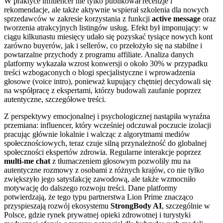
W praktyce influencer nie tylko publikował recenzje i
rekomendacje, ale także aktywnie wspierał szkolenia dla nowych
sprzedawców w zakresie korzystania z funkcji
active message
oraz
tworzenia atrakcyjnych listingów usług. Efekt był imponujący: w
ciągu kilkunastu miesięcy udało się pozyskać tysiące nowych kont
zarówno buyerów, jak i sellerów, co przełożyło się na stabilne i
powtarzalne przychody z programu affiliate. Analiza danych
platformy wykazała wzrost konwersji o około 30% w przypadku
treści wzbogaconych o blogi specjalistyczne i wprowadzenia
głosowe (voice intro), ponieważ kupujący chętniej decydowali się
na współpracę z ekspertami, którzy budowali zaufanie poprzez
autentyczne, szczegółowe treści.
Z perspektywy emocjonalnej i psychologicznej nastąpiła wyraźna
przemiana: influencer, który wcześniej odczuwał poczucie izolacji
pracując głównie lokalnie i walcząc z algorytmami mediów
społecznościowych, teraz czuje silną przynależność do globalnej
społeczności ekspertów zdrowia. Regularne interakcje poprzez
multi-me chat
z tłumaczeniem głosowym pozwoliły mu na
autentyczne rozmowy z osobami z różnych krajów, co nie tylko
zwiększyło jego satysfakcję zawodową, ale także wzmocniło
motywację do dalszego rozwoju treści. Dane platformy
potwierdzają, że tego typu partnerstwa Lion Prime znacząco
przyspieszają rozwój ekosystemu
StrongBody AI
, szczególnie w
Polsce, gdzie rynek prywatnej opieki zdrowotnej i turystyki