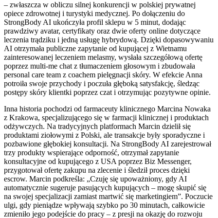
– zwłaszcza w obliczu silnej konkurencji w polskiej prywatnej
opiece zdrowotnej i turystyki medycznej. Po dołączeniu do
StrongBody AI ukończyła profil sklepu w 5 minut, dodając
prawdziwy avatar, certyfikaty oraz dwie oferty online dotyczące
leczenia trądziku i jedną usługę hybrydową. Dzięki dopasowywaniu
AI otrzymała publiczne zapytanie od kupującej z Wietnamu
zainteresowanej leczeniem melasmy, wysłała szczegółową ofertę
poprzez multi-me chat z tłumaczeniem głosowym i zbudowała
personal care team z coachem pielęgnacji skóry. W efekcie Anna
potroiła swoje przychody i poczuła głęboką satysfakcję, śledząc
postępy skóry klientki poprzez czat i otrzymując pozytywne opinie.
Inna historia pochodzi od farmaceuty klinicznego Marcina Nowaka
z Krakowa, specjalizującego się w farmacji klinicznej i produktach
odżywczych. Na tradycyjnych platformach Marcin dzielił się
produktami ziołowymi z Polski, ale transakcje były sporadyczne i
pozbawione głębokiej konsultacji. Na StrongBody AI zarejestrował
trzy produkty wspierające odporność, otrzymał zapytanie
konsultacyjne od kupującego z USA poprzez Biz Messenger,
przygotował ofertę zakupu na zlecenie i śledził proces dzięki
escrow. Marcin podkreśla: „Czuję się upoważniony, gdy AI
automatycznie sugeruje pasujących kupujących – mogę skupić się
na swojej specjalizacji zamiast martwić się marketingiem”. Poczucie
ulgi, gdy pieniądze wpływają szybko po 30 minutach, całkowicie
zmieniło jego podejście do pracy – z presji na okazję do rozwoju