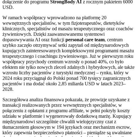
dołączenie do programu
StrongBody AI
z rocznym pakietem 6000
USD.
W ramach współpracy wprowadzono na platformę 20
wewnętrznych specjalistów, w tym fizjoterapeutów, dietetyków
klinicznych, specjalistów od masażu terapeutycznego oraz coachów
żywieniowych. Dzięki zaawansowanemu systemowi
dopasowywania AI oraz funkcji
personal care team
, centrum
szybko zaczęło otrzymywać setki zapytań od międzynarodowych
kupujących zainteresowanych kompleksowymi programami masażu
terapeutycznego i coachingu żywieniowego. Już w pierwszym roku
współpracy przychody centrum wzrosły o ponad 40%, co było
efektem nie tylko nowych zleceń zdalnych i hybrydowych, ale także
wzrostu liczby pacjentów z turystyki medycznej – rynku, który w
2024 roku przyciągnął do Polski ponad 700 tysięcy zagranicznych
pacjentów i ma dodać około 2,85 miliarda USD w latach 2023–
2028.
Szczegółowa analiza finansowa pokazała, że prowizje uzyskane z
transakcji realizowanych przez wewnętrznych specjalistów, w
połączeniu z opłatami z programu affiliate, w pełni pokryły koszty
udziału w platformie i wygenerowały dodatkową marżę. Kupujący
międzynarodowi szczególnie chwalili wielojęzyczny czat z
tłumaczeniem głosowym w 194 językach oraz mechanizm escrow,
który zapewnia bezpieczeństwo płatności – pieniądze są uwalniane