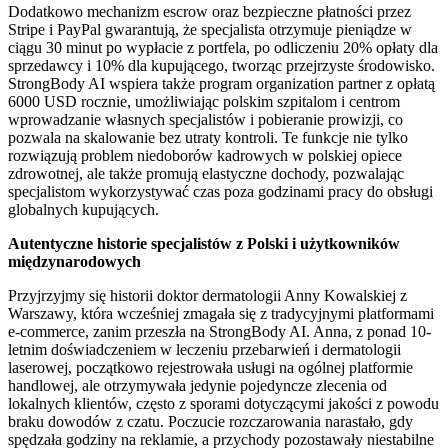
Dodatkowo mechanizm escrow oraz bezpieczne płatności przez
Stripe i PayPal gwarantują, że specjalista otrzymuje pieniądze w
ciągu 30 minut po wypłacie z portfela, po odliczeniu 20% opłaty dla
sprzedawcy i 10% dla kupującego, tworząc przejrzyste środowisko.
StrongBody AI wspiera także program organization partner z opłatą
6000 USD rocznie, umożliwiając polskim szpitalom i centrom
wprowadzanie własnych specjalistów i pobieranie prowizji, co
pozwala na skalowanie bez utraty kontroli. Te funkcje nie tylko
rozwiązują problem niedoborów kadrowych w polskiej opiece
zdrowotnej, ale także promują elastyczne dochody, pozwalając
specjalistom wykorzystywać czas poza godzinami pracy do obsługi
globalnych kupujących.
Autentyczne historie specjalistów z Polski i użytkowników
międzynarodowych
Przyjrzyjmy się historii doktor dermatologii Anny Kowalskiej z
Warszawy, która wcześniej zmagała się z tradycyjnymi platformami
e-commerce, zanim przeszła na StrongBody AI. Anna, z ponad 10-
letnim doświadczeniem w leczeniu przebarwień i dermatologii
laserowej, początkowo rejestrowała usługi na ogólnej platformie
handlowej, ale otrzymywała jedynie pojedyncze zlecenia od
lokalnych klientów, często z sporami dotyczącymi jakości z powodu
braku dowodów z czatu. Poczucie rozczarowania narastało, gdy
spędzała godziny na reklamie, a przychody pozostawały niestabilne