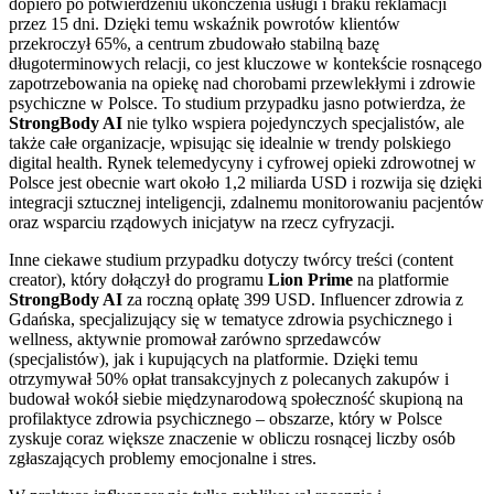
dopiero po potwierdzeniu ukończenia usługi i braku reklamacji
przez 15 dni. Dzięki temu wskaźnik powrotów klientów
przekroczył 65%, a centrum zbudowało stabilną bazę
długoterminowych relacji, co jest kluczowe w kontekście rosnącego
zapotrzebowania na opiekę nad chorobami przewlekłymi i zdrowie
psychiczne w Polsce. To studium przypadku jasno potwierdza, że
StrongBody AI
nie tylko wspiera pojedynczych specjalistów, ale
także całe organizacje, wpisując się idealnie w trendy polskiego
digital health. Rynek telemedycyny i cyfrowej opieki zdrowotnej w
Polsce jest obecnie wart około 1,2 miliarda USD i rozwija się dzięki
integracji sztucznej inteligencji, zdalnemu monitorowaniu pacjentów
oraz wsparciu rządowych inicjatyw na rzecz cyfryzacji.
Inne ciekawe studium przypadku dotyczy twórcy treści (content
creator), który dołączył do programu
Lion Prime
na platformie
StrongBody AI
za roczną opłatę 399 USD. Influencer zdrowia z
Gdańska, specjalizujący się w tematyce zdrowia psychicznego i
wellness, aktywnie promował zarówno sprzedawców
(specjalistów), jak i kupujących na platformie. Dzięki temu
otrzymywał 50% opłat transakcyjnych z polecanych zakupów i
budował wokół siebie międzynarodową społeczność skupioną na
profilaktyce zdrowia psychicznego – obszarze, który w Polsce
zyskuje coraz większe znaczenie w obliczu rosnącej liczby osób
zgłaszających problemy emocjonalne i stres.