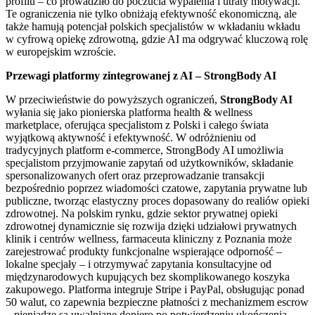
profilu – co prowadziło do poczucia wypalenia i utraty motywacji.
Te ograniczenia nie tylko obniżają efektywność ekonomiczną, ale
także hamują potencjał polskich specjalistów w wkładaniu wkładu
w cyfrową opiekę zdrowotną, gdzie AI ma odgrywać kluczową rolę
w europejskim wzroście.
Przewagi platformy zintegrowanej z AI – StrongBody AI
W przeciwieństwie do powyższych ograniczeń,
StrongBody AI
wyłania się jako pionierska platforma health & wellness
marketplace, oferująca specjalistom z Polski i całego świata
wyjątkową aktywność i efektywność. W odróżnieniu od
tradycyjnych platform e-commerce, StrongBody AI umożliwia
specjalistom przyjmowanie zapytań od użytkowników, składanie
spersonalizowanych ofert oraz przeprowadzanie transakcji
bezpośrednio poprzez wiadomości czatowe, zapytania prywatne lub
publiczne, tworząc elastyczny proces dopasowany do realiów opieki
zdrowotnej. Na polskim rynku, gdzie sektor prywatnej opieki
zdrowotnej dynamicznie się rozwija dzięki udziałowi prywatnych
klinik i centrów wellness, farmaceuta kliniczny z Poznania może
zarejestrować produkty funkcjonalne wspierające odporność –
lokalne specjały – i otrzymywać zapytania konsultacyjne od
międzynarodowych kupujących bez skomplikowanego koszyka
zakupowego. Platforma integruje Stripe i PayPal, obsługując ponad
50 walut, co zapewnia bezpieczne płatności z mechanizmem escrow
– pieniądze są uwalniane dopiero po potwierdzeniu ukończenia