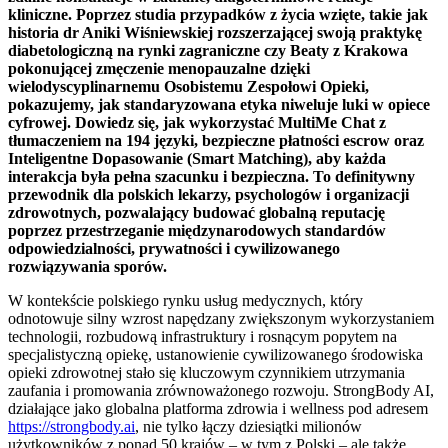
kliniczne. Poprzez studia przypadków z życia wzięte, takie jak
historia dr Aniki Wiśniewskiej rozszerzającej swoją praktykę
diabetologiczną na rynki zagraniczne czy Beaty z Krakowa
pokonującej zmęczenie menopauzalne dzięki
wielodyscyplinarnemu Osobistemu Zespołowi Opieki,
pokazujemy, jak standaryzowana etyka niweluje luki w opiece
cyfrowej. Dowiedz się, jak wykorzystać MultiMe Chat z
tłumaczeniem na 194 języki, bezpieczne płatności escrow oraz
Inteligentne Dopasowanie (Smart Matching), aby każda
interakcja była pełna szacunku i bezpieczna. To definitywny
przewodnik dla polskich lekarzy, psychologów i organizacji
zdrowotnych, pozwalający budować globalną reputację
poprzez przestrzeganie międzynarodowych standardów
odpowiedzialności, prywatności i cywilizowanego
rozwiązywania sporów.
W kontekście polskiego rynku usług medycznych, który
odnotowuje silny wzrost napędzany zwiększonym wykorzystaniem
technologii, rozbudową infrastruktury i rosnącym popytem na
specjalistyczną opiekę, ustanowienie cywilizowanego środowiska
opieki zdrowotnej stało się kluczowym czynnikiem utrzymania
zaufania i promowania zrównoważonego rozwoju. StrongBody AI,
działające jako globalna platforma zdrowia i wellness pod adresem
https://strongbody.ai
, nie tylko łączy dziesiątki milionów
użytkowników z ponad 50 krajów – w tym z Polski – ale także