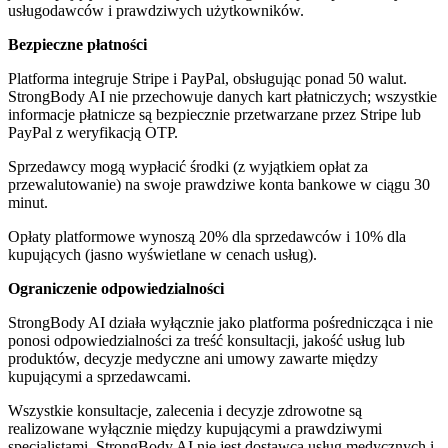
usługodawców i prawdziwych użytkowników.
Bezpieczne płatności
Platforma integruje Stripe i PayPal, obsługując ponad 50 walut.
StrongBody AI nie przechowuje danych kart płatniczych; wszystkie
informacje płatnicze są bezpiecznie przetwarzane przez Stripe lub
PayPal z weryfikacją OTP.
Sprzedawcy mogą wypłacić środki (z wyjątkiem opłat za
przewalutowanie) na swoje prawdziwe konta bankowe w ciągu 30
minut.
Opłaty platformowe wynoszą 20% dla sprzedawców i 10% dla
kupujących (jasno wyświetlane w cenach usług).
Ograniczenie odpowiedzialności
StrongBody AI działa wyłącznie jako platforma pośrednicząca i nie
ponosi odpowiedzialności za treść konsultacji, jakość usług lub
produktów, decyzje medyczne ani umowy zawarte między
kupującymi a sprzedawcami.
Wszystkie konsultacje, zalecenia i decyzje zdrowotne są
realizowane wyłącznie między kupującymi a prawdziwymi
specjalistami. StrongBody AI nie jest dostawcą usług medycznych i