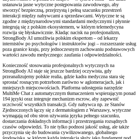
ustanawia jasne wytyczne postępowania zawodowego, aby
stworzyć bezpieczną, przejrzystą i pełną szacunku przestrzeń
interakcji między nabywcami a sprzedawcami. Wytyczne te są
zgodne z międzynarodowymi standardami medycznymi i płynnie
integrują się z polskim ekosystemem, w którym telemedycyna
rozwija się błyskawicznie. Kładąc nacisk na profesjonalizm,
StrongBody AI umożliwia polskim ekspertom – od lekarzy
internistów po psychologów i instruktorów jogi – rozszerzanie usług
poza granice kraju, przy jednoczesnym zachowaniu podstawowych
wartości zawodu medycznego: zaufania i odpowiedzialności.
Konieczność stosowania profesjonalnych wytycznych na
StrongBody AI staje się jeszcze bardziej oczywista, gdy
przeanalizujemy polskie realia, gdzie kadra medyczna stara się
sprostać rosnącym potrzebom zarówno w aglomeracjach, jak i
mniejszych miejscowościach. Platforma udostępnia narzędzie
MultiMe Chat z automatycznym tłumaczeniem wspierającym ponad
194 języki oraz integruje mechanizm escrow, aby zapewnić
uczciwość wszystkich transakcji. Gdy nabywca np. ze Stanów
Zjednoczonych łączy się z dermatologiem z Warszawy, wytyczne
wymagają od obu stron używania języka pełnego szacunku,
dostarczania dokładnych informacji i przestrzegania rozsądnych
czasów odpowiedzi. To nie tylko podnosi jakość usług, ale także
przyczynia się do budowania cywilizowanego, globalnego
środowiska, w którym każda interakcja służy jako fundament pod