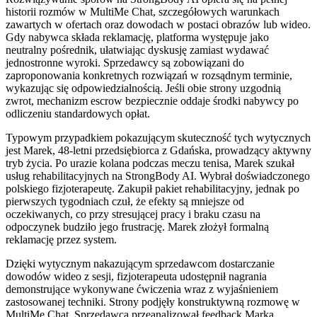
historii rozmów w MultiMe Chat, szczegółowych warunkach
zawartych w ofertach oraz dowodach w postaci obrazów lub wideo.
Gdy nabywca składa reklamację, platforma występuje jako
neutralny pośrednik, ułatwiając dyskusję zamiast wydawać
jednostronne wyroki. Sprzedawcy są zobowiązani do
zaproponowania konkretnych rozwiązań w rozsądnym terminie,
wykazując się odpowiedzialnością. Jeśli obie strony uzgodnią
zwrot, mechanizm escrow bezpiecznie oddaje środki nabywcy po
odliczeniu standardowych opłat.
Typowym przypadkiem pokazującym skuteczność tych wytycznych
jest Marek, 48-letni przedsiębiorca z Gdańska, prowadzący aktywny
tryb życia. Po urazie kolana podczas meczu tenisa, Marek szukał
usług rehabilitacyjnych na StrongBody AI. Wybrał doświadczonego
polskiego fizjoterapeutę. Zakupił pakiet rehabilitacyjny, jednak po
pierwszych tygodniach czuł, że efekty są mniejsze od
oczekiwanych, co przy stresującej pracy i braku czasu na
odpoczynek budziło jego frustrację. Marek złożył formalną
reklamację przez system.
Dzięki wytycznym nakazującym sprzedawcom dostarczanie
dowodów wideo z sesji, fizjoterapeuta udostępnił nagrania
demonstrujące wykonywane ćwiczenia wraz z wyjaśnieniem
zastosowanej techniki. Strony podjęły konstruktywną rozmowę w
MultiMe Chat. Sprzedawca przeanalizował feedback Marka,