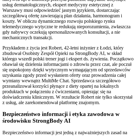
usług dermatologicznych, ekspert medycyny estetycznej z
Warszawy musi odpowiedzieć jasnym językiem, dostarczając
szczegółową ofertę zawierającą plan działania, harmonogram i
koszty. W obliczu dynamicznego rozwoju polskiego rynku
telemedycznego wytyczne te redukują nieporozumienia, zwłaszcza
gdy nabywcy oczekują spersonalizowanych konsultacji, a nie
mechanicznych transakcji.
Przykładem z życia jest Robert, 42-letni inżynier z Łodzi, który
zbudował Osobisty Zespół Opieki na StrongBody AI, w skład
którego wszedł polski trener jogi i ekspert ds. żywienia. Początkowo
obawiał się dzielenia informacjami o zdrowiu przez czat, ale poczuł
się uspokojony dzięki wytycznym wymagającym od sprzedawców
uzyskania zgody przed wysłaniem oferty oraz prowadzenia całej
wymiany wewnątrz MultiMe Chat. Sprzedawca szczegółowo
przeanalizował korzyści płynące z diety opartej na lokalnych
produktach w połączeniu z ćwiczeniami, opierając się na
doświadczeniu klinicznym. W rezultacie Robert nie tylko skorzystał
z usług, ale zarekomendował platformę znajomym.
Bezpieczeństwo informacji i etyka zawodowa w
środowisku StrongBody AI
Bezpieczeństwo informacji jest jedną z najważniejszych zasad na