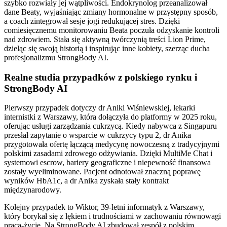
szybko rozwiały jej wątpliwości. Endokrynolog przeanalizował
dane Beaty, wyjaśniając zmiany hormonalne w przystępny sposób,
a coach zintegrował sesje jogi redukującej stres. Dzięki
comiesięcznemu monitorowaniu Beata poczuła odzyskanie kontroli
nad zdrowiem. Stała się aktywną twórczynią treści Lion Prime,
dzieląc się swoją historią i inspirując inne kobiety, szerząc ducha
profesjonalizmu StrongBody AI.
Realne studia przypadków z polskiego rynku i
StrongBody AI
Pierwszy przypadek dotyczy dr Aniki Wiśniewskiej, lekarki
internistki z Warszawy, która dołączyła do platformy w 2025 roku,
oferując usługi zarządzania cukrzycą. Kiedy nabywca z Singapuru
przesłał zapytanie o wsparcie w cukrzycy typu 2, dr Anika
przygotowała ofertę łączącą medycynę nowoczesną z tradycyjnymi
polskimi zasadami zdrowego odżywiania. Dzięki MultiMe Chat i
systemowi escrow, bariery geograficzne i niepewność finansowa
zostały wyeliminowane. Pacjent odnotował znaczną poprawę
wyników HbA1c, a dr Anika zyskała stały kontrakt
międzynarodowy.
Kolejny przypadek to Wiktor, 39-letni informatyk z Warszawy,
który borykał się z lękiem i trudnościami w zachowaniu równowagi
praca-życie. Na StrongBody AI zbudował zespół z polskim