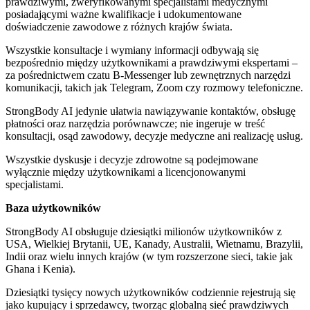
prawdziwymi, zweryfikowanymi specjalistami medycznymi
posiadającymi ważne kwalifikacje i udokumentowane
doświadczenie zawodowe z różnych krajów świata.
Wszystkie konsultacje i wymiany informacji odbywają się
bezpośrednio między użytkownikami a prawdziwymi ekspertami –
za pośrednictwem czatu B-Messenger lub zewnętrznych narzędzi
komunikacji, takich jak Telegram, Zoom czy rozmowy telefoniczne.
StrongBody AI jedynie ułatwia nawiązywanie kontaktów, obsługę
płatności oraz narzędzia porównawcze; nie ingeruje w treść
konsultacji, osąd zawodowy, decyzje medyczne ani realizację usług.
Wszystkie dyskusje i decyzje zdrowotne są podejmowane
wyłącznie między użytkownikami a licencjonowanymi
specjalistami.
Baza użytkowników
StrongBody AI obsługuje dziesiątki milionów użytkowników z
USA, Wielkiej Brytanii, UE, Kanady, Australii, Wietnamu, Brazylii,
Indii oraz wielu innych krajów (w tym rozszerzone sieci, takie jak
Ghana i Kenia).
Dziesiątki tysięcy nowych użytkowników codziennie rejestrują się
jako kupujący i sprzedawcy, tworząc globalną sieć prawdziwych