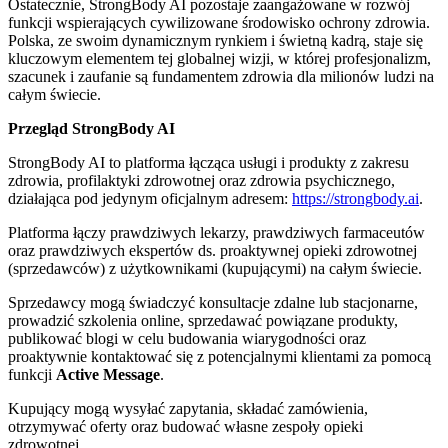
Ostatecznie, StrongBody AI pozostaje zaangażowane w rozwój
funkcji wspierających cywilizowane środowisko ochrony zdrowia.
Polska, ze swoim dynamicznym rynkiem i świetną kadrą, staje się
kluczowym elementem tej globalnej wizji, w której profesjonalizm,
szacunek i zaufanie są fundamentem zdrowia dla milionów ludzi na
całym świecie.
Przegląd StrongBody AI
StrongBody AI to platforma łącząca usługi i produkty z zakresu
zdrowia, profilaktyki zdrowotnej oraz zdrowia psychicznego,
działająca pod jedynym oficjalnym adresem:
https://strongbody.ai
.
Platforma łączy prawdziwych lekarzy, prawdziwych farmaceutów
oraz prawdziwych ekspertów ds. proaktywnej opieki zdrowotnej
(sprzedawców) z użytkownikami (kupującymi) na całym świecie.
Sprzedawcy mogą świadczyć konsultacje zdalne lub stacjonarne,
prowadzić szkolenia online, sprzedawać powiązane produkty,
publikować blogi w celu budowania wiarygodności oraz
proaktywnie kontaktować się z potencjalnymi klientami za pomocą
funkcji
Active Message
.
Kupujący mogą wysyłać zapytania, składać zamówienia,
otrzymywać oferty oraz budować własne zespoły opieki
zdrowotnej.