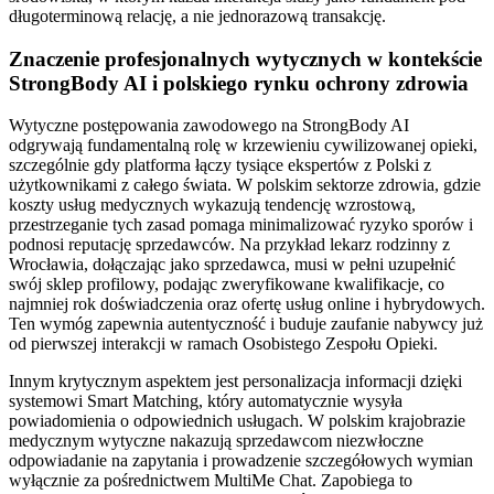
długoterminową relację, a nie jednorazową transakcję.
Znaczenie profesjonalnych wytycznych w kontekście
StrongBody AI i polskiego rynku ochrony zdrowia
Wytyczne postępowania zawodowego na StrongBody AI
odgrywają fundamentalną rolę w krzewieniu cywilizowanej opieki,
szczególnie gdy platforma łączy tysiące ekspertów z Polski z
użytkownikami z całego świata. W polskim sektorze zdrowia, gdzie
koszty usług medycznych wykazują tendencję wzrostową,
przestrzeganie tych zasad pomaga minimalizować ryzyko sporów i
podnosi reputację sprzedawców. Na przykład lekarz rodzinny z
Wrocławia, dołączając jako sprzedawca, musi w pełni uzupełnić
swój sklep profilowy, podając zweryfikowane kwalifikacje, co
najmniej rok doświadczenia oraz ofertę usług online i hybrydowych.
Ten wymóg zapewnia autentyczność i buduje zaufanie nabywcy już
od pierwszej interakcji w ramach Osobistego Zespołu Opieki.
Innym krytycznym aspektem jest personalizacja informacji dzięki
systemowi Smart Matching, który automatycznie wysyła
powiadomienia o odpowiednich usługach. W polskim krajobrazie
medycznym wytyczne nakazują sprzedawcom niezwłoczne
odpowiadanie na zapytania i prowadzenie szczegółowych wymian
wyłącznie za pośrednictwem MultiMe Chat. Zapobiega to