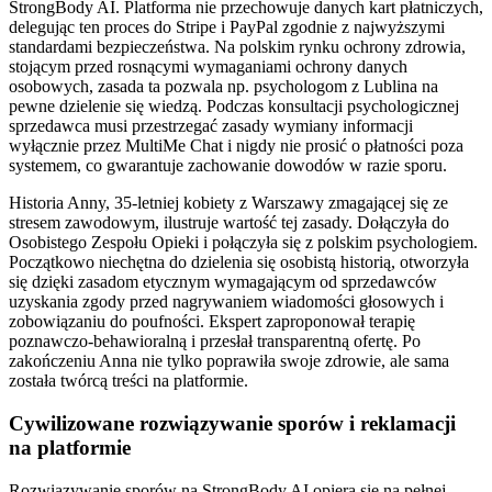
StrongBody AI. Platforma nie przechowuje danych kart płatniczych,
delegując ten proces do Stripe i PayPal zgodnie z najwyższymi
standardami bezpieczeństwa. Na polskim rynku ochrony zdrowia,
stojącym przed rosnącymi wymaganiami ochrony danych
osobowych, zasada ta pozwala np. psychologom z Lublina na
pewne dzielenie się wiedzą. Podczas konsultacji psychologicznej
sprzedawca musi przestrzegać zasady wymiany informacji
wyłącznie przez MultiMe Chat i nigdy nie prosić o płatności poza
systemem, co gwarantuje zachowanie dowodów w razie sporu.
Historia Anny, 35-letniej kobiety z Warszawy zmagającej się ze
stresem zawodowym, ilustruje wartość tej zasady. Dołączyła do
Osobistego Zespołu Opieki i połączyła się z polskim psychologiem.
Początkowo niechętna do dzielenia się osobistą historią, otworzyła
się dzięki zasadom etycznym wymagającym od sprzedawców
uzyskania zgody przed nagrywaniem wiadomości głosowych i
zobowiązaniu do poufności. Ekspert zaproponował terapię
poznawczo-behawioralną i przesłał transparentną ofertę. Po
zakończeniu Anna nie tylko poprawiła swoje zdrowie, ale sama
została twórcą treści na platformie.
Cywilizowane rozwiązywanie sporów i reklamacji
na platformie
Rozwiązywanie sporów na StrongBody AI opiera się na pełnej