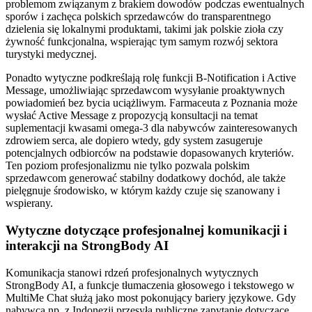
problemom związanym z brakiem dowodów podczas ewentualnych
sporów i zachęca polskich sprzedawców do transparentnego
dzielenia się lokalnymi produktami, takimi jak polskie zioła czy
żywność funkcjonalna, wspierając tym samym rozwój sektora
turystyki medycznej.
Ponadto wytyczne podkreślają rolę funkcji B-Notification i Active
Message, umożliwiając sprzedawcom wysyłanie proaktywnych
powiadomień bez bycia uciążliwym. Farmaceuta z Poznania może
wysłać Active Message z propozycją konsultacji na temat
suplementacji kwasami omega-3 dla nabywców zainteresowanych
zdrowiem serca, ale dopiero wtedy, gdy system zasugeruje
potencjalnych odbiorców na podstawie dopasowanych kryteriów.
Ten poziom profesjonalizmu nie tylko pozwala polskim
sprzedawcom generować stabilny dodatkowy dochód, ale także
pielęgnuje środowisko, w którym każdy czuje się szanowany i
wspierany.
Wytyczne dotyczące profesjonalnej komunikacji i
interakcji na StrongBody AI
Komunikacja stanowi rdzeń profesjonalnych wytycznych
StrongBody AI, a funkcje tłumaczenia głosowego i tekstowego w
MultiMe Chat służą jako most pokonujący bariery językowe. Gdy
nabywca np. z Indonezji przesyła publiczne zapytanie dotyczące