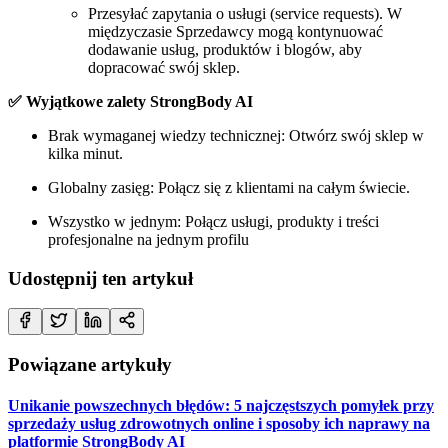
Przesyłać zapytania o usługi (service requests). W
międzyczasie Sprzedawcy mogą kontynuować
dodawanie usług, produktów i blogów, aby
dopracować swój sklep.
✅ Wyjątkowe zalety StrongBody AI
Brak wymaganej wiedzy technicznej: Otwórz swój sklep w
kilka minut.
Globalny zasięg: Połącz się z klientami na całym świecie.
Wszystko w jednym: Połącz usługi, produkty i treści
profesjonalne na jednym profilu
Udostępnij ten artykuł
Powiązane artykuły
Unikanie powszechnych błędów: 5 najczęstszych pomyłek przy
sprzedaży usług zdrowotnych online i sposoby ich naprawy na
platformie StrongBody AI