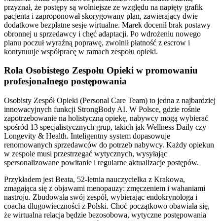
przyznał, że postępy są wolniejsze ze względu na napięty grafik
pacjenta i zaproponował skorygowany plan, zawierający dwie
dodatkowe bezpłatne sesje wirtualne. Marek docenił brak postawy
obronnej u sprzedawcy i chęć adaptacji. Po wdrożeniu nowego
planu poczuł wyraźną poprawę, zwolnił płatność z escrow i
kontynuuje współpracę w ramach zespołu opieki.
Rola Osobistego Zespołu Opieki w promowaniu
profesjonalnego postępowania
Osobisty Zespół Opieki (Personal Care Team) to jedna z najbardziej
innowacyjnych funkcji StrongBody AI. W Polsce, gdzie rośnie
zapotrzebowanie na holistyczną opiekę, nabywcy mogą wybierać
spośród 13 specjalistycznych grup, takich jak Wellness Daily czy
Longevity & Health. Inteligentny system dopasowuje
renomowanych sprzedawców do potrzeb nabywcy. Każdy opiekun
w zespole musi przestrzegać wytycznych, wysyłając
spersonalizowane powitanie i regularne aktualizacje postępów.
Przykładem jest Beata, 52-letnia nauczycielka z Krakowa,
zmagająca się z objawami menopauzy: zmęczeniem i wahaniami
nastroju. Zbudowała swój zespół, wybierając endokrynologa i
coacha długowieczności z Polski. Choć początkowo obawiała się,
że wirtualna relacja będzie bezosobowa, wytyczne postępowania