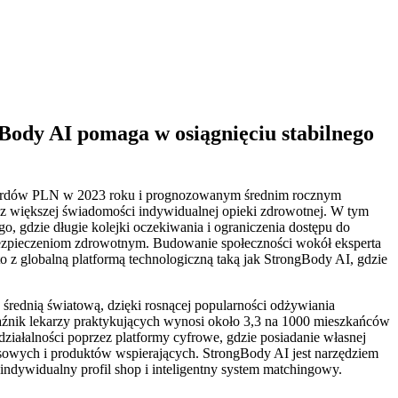
Body AI pomaga w osiągnięciu stabilnego
liardów PLN w 2023 roku i prognozowanym średnim rocznym
az większej świadomości indywidualnej opieki zdrowotnej. W tym
ego, gdzie długie kolejki oczekiwania i ograniczenia dostępu do
bezpieczeniom zdrowotnym. Budowanie społeczności wokół eksperta
to z globalną platformą technologiczną taką jak StrongBody AI, gdzie
rednią światową, dzięki rosnącej popularności odżywiania
kaźnik lekarzy praktykujących wynosi około 3,3 na 1000 mieszkańców
ziałalności poprzez platformy cyfrowe, gdzie posiadanie własnej
kresowych i produktów wspierających. StrongBody AI jest narzędziem
indywidualny profil shop i inteligentny system matchingowy.