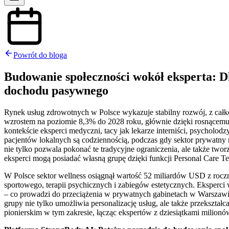
Powrót do bloga
Budowanie społeczności wokół eksperta: D
dochodu pasywnego
Rynek usług zdrowotnych w Polsce wykazuje stabilny rozwój, z c
wzrostem na poziomie 8,3% do 2028 roku, głównie dzięki rosnącemu
kontekście eksperci medyczni, tacy jak lekarze interniści, psycholodz
pacjentów lokalnych są codziennością, podczas gdy sektor prywatn
nie tylko pozwala pokonać te tradycyjne ograniczenia, ale także twor
eksperci mogą posiadać własną grupę dzięki funkcji Personal Care T
W Polsce sektor wellness osiągnął wartość 52 miliardów USD z rocz
sportowego, terapii psychicznych i zabiegów estetycznych. Eksperc
– co prowadzi do przeciążenia w prywatnych gabinetach w Warszawie c
grupy nie tylko umożliwia personalizację usług, ale także przekszta
pionierskim w tym zakresie, łącząc ekspertów z dziesiątkami milion