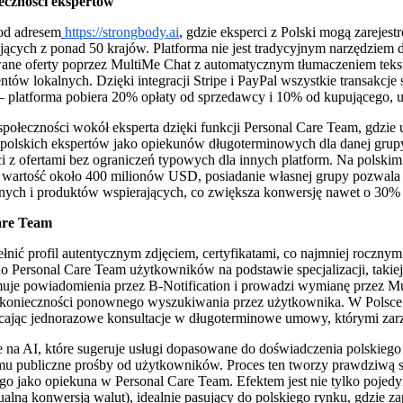
eczności ekspertów
pod adresem
https://strongbody.ai
, gdzie eksperci z Polski mogą zarejest
ujących z ponad 50 krajów. Platforma nie jest tradycyjnym narzędziem
e oferty poprzez MultiMe Chat z automatycznym tłumaczeniem tekstu i
cjentów lokalnych. Dzięki integracji Stripe i PayPal wszystkie transak
 – platforma pobiera 20% opłaty od sprzedawcy i 10% od kupującego, 
ołeczności wokół eksperta dzięki funkcji Personal Care Team, gdzie u
olskich ekspertów jako opiekunów długoterminowych dla danej grupy k
i z ofertami bez ograniczeń typowych dla innych platform. Na polski
a wartość około 400 milionów USD, posiadanie własnej grupy pozwala e
ych i produktów wspierających, co zwiększa konwersję nawet o 30% w 
are Team
upełnić profil autentycznym zdjęciem, certyfikatami, co najmniej rocz
o Personal Care Team użytkowników na podstawie specjalizacji, takiej
ymuje powiadomienia przez B-Notification i prowadzi wymianę przez Mu
ez konieczności ponownego wyszukiwania przez użytkownika. W Polsce
cając jednorazowe konsultacje w długoterminowe umowy, którymi zarzą
te na AI, które sugeruje usługi dopasowane do doświadczenia polskiego 
 publiczne prośby od użytkowników. Proces ten tworzy prawdziwą społ
o jako opiekuna w Personal Care Team. Efektem jest nie tylko pojedyn
alną konwersją walut), idealnie pasujący do polskiego rynku, gdzie 