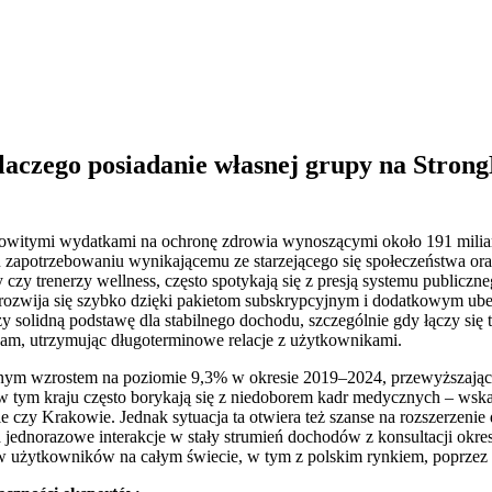
laczego posiadanie własnej grupy na Strong
ałkowitymi wydatkami na ochronę zdrowia wynoszącymi około 191 mi
 zapotrzebowaniu wynikającemu ze starzejącego się społeczeństwa or
y czy trenerzy wellness, często spotykają się z presją systemu publiczn
y rozwija się szybko dzięki pakietom subskrypcyjnym i dodatkowym u
zy solidną podstawę dla stabilnego dochodu, szczególnie gdy łączy się 
eam, utrzymując długoterminowe relacje z użytkownikami.
nym wzrostem na poziomie 9,3% w okresie 2019–2024, przewyższając ś
i w tym kraju często borykają się z niedoborem kadr medycznych – ws
zy Krakowie. Jednak sytuacja ta otwiera też szanse na rozszerzenie d
łca jednorazowe interakcje w stały strumień dochodów z konsultacji o
ów użytkowników na całym świecie, w tym z polskim rynkiem, poprzez 