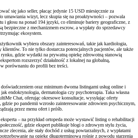
rować się jako seller, płacąc jedynie 15 USD miesięcznie za
 do umawiania wizyt, lecz skupia się na proaktywności – pozwala
 głosu na ponad 194 języki, co eliminuje bariery geograficzne, z
cje są bezpieczne z mechanizmem escrow, a wypłaty do sprzedawcy
utrzymując ekosystem.
żytkownik wybiera obszary zainteresowań, takie jak kardiologia,
lientów. To nie tylko dostarcza potencjalnych pacjentów, ale także
m rynku, gdzie wydatki na prywatną opiekę zdrowotną stanowią
kspertom rozszerzyć działalność z lokalnej na globalną,
porównaniu do profili bez treści.
nym doświadczeniem oraz minimum dwoma listingami usług online i
 jak endokrynologia, dermatologia czy psychoterapia. Taka własna
ltiMe Chat, oferując okresowe konsultacje, wysyłając oferty
, gdzie po pandemii wzrosło zainteresowanie zdrowiem psychicznym,
dzają przez menu ofert i próśb.
eksperta – na przykład ortopeda może wystawić listing o rehabilitacji
eczność, gdzie ekspert publikuje blogi o zdrowym stylu życia,
cze zlecenia, ale stały dochód z usług powtarzalnych, z wypłatami
zapotrzebowanie na opiekę długoterminową rośnie z powodu starzenia