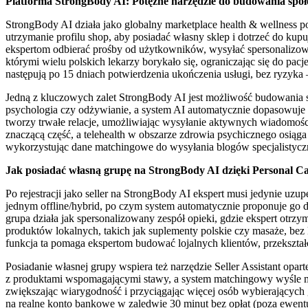
Platforma StrongBody AI: Potężne narzędzie do budowania społ
StrongBody AI działa jako globalny marketplace health & wellness 
utrzymanie profilu shop, aby posiadać własny sklep i dotrzeć do kup
ekspertom odbierać prośby od użytkowników, wysyłać spersonalizowan
którymi wielu polskich lekarzy borykało się, ograniczając się do pa
następują po 15 dniach potwierdzenia ukończenia usługi, bez ryzyka
Jedną z kluczowych zalet StrongBody AI jest możliwość budowania sp
psychologia czy odżywianie, a system AI automatycznie dopasowuje p
tworzy trwałe relacje, umożliwiając wysyłanie aktywnych wiadomośc
znaczącą część, a telehealth w obszarze zdrowia psychicznego osiąg
wykorzystując dane matchingowe do wysyłania blogów specjalistyczn
Jak posiadać własną grupę na StrongBody AI dzięki Personal C
Po rejestracji jako seller na StrongBody AI ekspert musi jedynie uz
jednym offline/hybrid, po czym system automatycznie proponuje go d
grupa działa jak spersonalizowany zespół opieki, gdzie ekspert otrz
produktów lokalnych, takich jak suplementy polskie czy masaże, b
funkcja ta pomaga ekspertom budować lojalnych klientów, przekształ
Posiadanie własnej grupy wspiera też narzędzie Seller Assistant opar
z produktami wspomagającymi stawy, a system matchingowy wyśle mu
zwiększając wiarygodność i przyciągając więcej osób wybierających g
na realne konto bankowe w zaledwie 30 minut bez opłat (poza ewentu