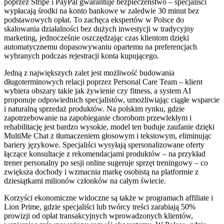
poprzez Stripe i PayPal gwarantuje bezpieczeństwo – specjaliści
wypłacają środki na konto bankowe w zaledwie 30 minut bez
podstawowych opłat. To zachęca ekspertów w Polsce do
skalowania działalności bez dużych inwestycji w tradycyjny
marketing, jednocześnie oszczędzając czas klientom dzięki
automatycznemu dopasowywaniu opartemu na preferencjach
wybranych podczas rejestracji konta kupującego.
Jedną z największych zalet jest możliwość budowania
długoterminowych relacji poprzez Personal Care Team – klient
wybiera obszary takie jak żywienie czy fitness, a system AI
proponuje odpowiednich specjalistów, umożliwiając ciągłe wsparcie
i naturalną sprzedaż produktów. Na polskim rynku, gdzie
zapotrzebowanie na zapobieganie chorobom przewlekłym i
rehabilitację jest bardzo wysokie, model ten buduje zaufanie dzięki
MultiMe Chat z tłumaczeniem głosowym i tekstowym, eliminując
bariery językowe. Specjaliści wysyłają spersonalizowane oferty
łączące konsultacje z rekomendacjami produktów – na przykład
trener personalny po sesji online sugeruje sprzęt treningowy – co
zwiększa dochody i wzmacnia markę osobistą na platformie z
dziesiątkami milionów członków na całym świecie.
Korzyści ekonomiczne widoczne są także w programach affiliate i
Lion Prime, gdzie specjaliści lub twórcy treści zarabiają 50%
prowizji od opłat transakcyjnych wprowadzonych klientów,