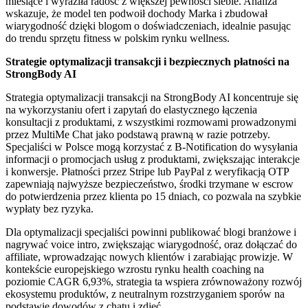
miesiące i wyraziła radość z większej pewności siebie. Analiza
wskazuje, że model ten podwoił dochody Marka i zbudował
wiarygodność dzięki blogom o doświadczeniach, idealnie pasując
do trendu sprzętu fitness w polskim rynku wellness.
Strategie optymalizacji transakcji i bezpiecznych płatności na
StrongBody AI
Strategia optymalizacji transakcji na StrongBody AI koncentruje się
na wykorzystaniu ofert i zapytań do elastycznego łączenia
konsultacji z produktami, z wszystkimi rozmowami prowadzonymi
przez MultiMe Chat jako podstawą prawną w razie potrzeby.
Specjaliści w Polsce mogą korzystać z B-Notification do wysyłania
informacji o promocjach usług z produktami, zwiększając interakcje
i konwersje. Płatności przez Stripe lub PayPal z weryfikacją OTP
zapewniają najwyższe bezpieczeństwo, środki trzymane w escrow
do potwierdzenia przez klienta po 15 dniach, co pozwala na szybkie
wypłaty bez ryzyka.
Dla optymalizacji specjaliści powinni publikować blogi branżowe i
nagrywać voice intro, zwiększając wiarygodność, oraz dołączać do
affiliate, wprowadzając nowych klientów i zarabiając prowizje. W
kontekście europejskiego wzrostu rynku health coaching na
poziomie CAGR 6,93%, strategia ta wspiera zrównoważony rozwój
ekosystemu produktów, z neutralnym rozstrzyganiem sporów na
podstawie dowodów z chatu i zdjęć.