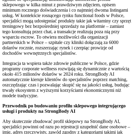
sklepowego w kilka minut z prawdziwym zdjęciem, opisem
minimum rocznego doświadczenia i co najmniej dwoma listingami
usług. W kontekście rosnącego rynku functional foods w Polsce,
specjaliści mogą udostępniać produkty takie jak witaminy czy sprzęt
treningowy bez bezpośredniej sprzedaży na platformie – zamiast
tego konsultują przez chat, a transakcje realizują poza nią przy
wsparciu escrow. To otwiera możliwości dla organizacji
partnerskich w Polsce – szpitale czy kliniki dołączają za 6000
dolarów rocznie, rozszerzając rynek i czerpiąc prowizje od
dochodów wewnętrznych specjalistów.
Integracja ta wspiera także zdrowie publiczne w Polsce, gdzie
programy corporate wellness rozwijają się dynamicznie z wartością
około 415 milionów dolarów w 2024 roku. StrongBody AI
automatycznie kieruje klientów do specjalistów poprzez matching,
oszczędzając czas i pozwalając skupić się na jakości usług, budując
trwały ekosystem z wyższymi korzyściami ekonomicznymi niż
modele tradycyjne.
Przewodnik po budowaniu profilu sklepowego integrującego
usługi i produkty na StrongBody AI
Aby skutecznie zbudować profil sklepowy na StrongBody AI,
specjaliści powinni od razu po rejestracji uzupełnić dane osobowe –
imię, adres rzeczywisty, zawód zgodny z kategoriami takimi jak