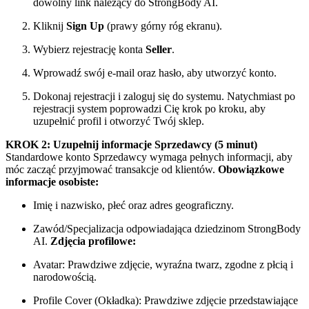
dowolny link należący do StrongBody AI.
Kliknij
Sign Up
(prawy górny róg ekranu).
Wybierz rejestrację konta
Seller
.
Wprowadź swój e-mail oraz hasło, aby utworzyć konto.
Dokonaj rejestracji i zaloguj się do systemu. Natychmiast po
rejestracji system poprowadzi Cię krok po kroku, aby
uzupełnić profil i otworzyć Twój sklep.
KROK 2: Uzupełnij informacje Sprzedawcy (5 minut)
Standardowe konto Sprzedawcy wymaga pełnych informacji, aby
móc zacząć przyjmować transakcje od klientów.
Obowiązkowe
informacje osobiste:
Imię i nazwisko, płeć oraz adres geograficzny.
Zawód/Specjalizacja odpowiadająca dziedzinom StrongBody
AI.
Zdjęcia profilowe:
Avatar: Prawdziwe zdjęcie, wyraźna twarz, zgodne z płcią i
narodowością.
Profile Cover (Okładka): Prawdziwe zdjęcie przedstawiające