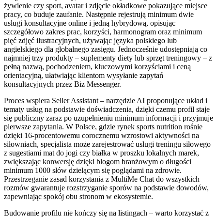
żywienie czy sport, avatar i zdjęcie okładkowe pokazujące miejsce
pracy, co buduje zaufanie. Następnie rejestrują minimum dwie
usługi konsultacyjne online i jedną hybrydową, opisując
szczegółowo zakres prac, korzyści, harmonogram oraz minimum
pięć zdjęć ilustracyjnych, używając języka polskiego lub
angielskiego dla globalnego zasięgu. Jednocześnie udostępniają co
najmniej trzy produkty – suplementy diety lub sprzęt treningowy – z
pełną nazwą, pochodzeniem, kluczowymi korzyściami i ceną
orientacyjną, ułatwiając klientom wysyłanie zapytań
konsultacyjnych przez Biz Messenger.
Proces wspiera Seller Assistant – narzędzie AI proponujące układ i
tematy usług na podstawie doświadczenia, dzięki czemu profil staje
się publiczny zaraz po uzupełnieniu minimum informacji i przyjmuje
pierwsze zapytania. W Polsce, gdzie rynek sports nutrition rośnie
dzięki 16-procentowemu corocznemu wzrostowi aktywności na
siłowniach, specjalista może zarejestrować usługi treningu siłowego
z sugestiami mat do jogi czy białka w proszku lokalnych marek,
zwiększając konwersję dzięki blogom branżowym o długości
minimum 1000 słów dzielącym się poglądami na zdrowie.
Przestrzeganie zasad korzystania z MultiMe Chat do wszystkich
rozmów gwarantuje rozstrzyganie sporów na podstawie dowodów,
zapewniając spokój obu stronom w ekosystemie.
Budowanie profilu nie kończy się na listingach – warto korzystać z