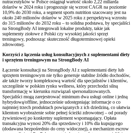
nutraceutyków w Polsce osiągnął wartość około 2,22 miliarda
dolarów w 2024 roku i prognozuje się wzrost CAGR na poziomie
10,9% do 2030 roku, a segment sports nutrition szacowany jest na
około 240 milionów dolarów w 2025 roku z perspektywą wzrostu
do 315 milionów do 2032 roku – to solidna podstawa, by specjaliści
na StrongBody AI integrowali lokalne produkty, takie jak
suplementy ziołowe z Polski czy wysokiej jakości sprzęt
treningowy, podnosząc skuteczność długoterminowej opieki
zdrowotnej.
Korzyści z łączenia usług konsultacyjnych z suplementami diety
i sprzętem treningowym na StrongBody AI
Łączenie konsultacji na StrongBody AI z suplementami diety lub
sprzętem treningowym nie tylko generuje stabilne źródło dochodów,
ale także tworzy kompleksową wartość dla specjalistów i klientów,
szczególnie w polskim rynku wellness, który przechodzi silną
transformację w kierunku rozwiązań spersonalizowanych.
Specjaliści mogą zarejestrować minimum dwa usługi online i jedną
hybrydową/offline, jednocześnie udostępniając informacje o co
najmniej trzech produktach powiązanych z ich dziedziną, co ułatwia
klientom wyobrażenie sobie pełnej ścieżki zdrowotnej – od porady
żywieniowej po konkretny suplement wspomagający. Opłata
transakcyjna wynosi 20% dla sprzedawcy i 10% dla kupującego
(dodawana bezpośrednio do ceny widocznej), a mechanizm escrow