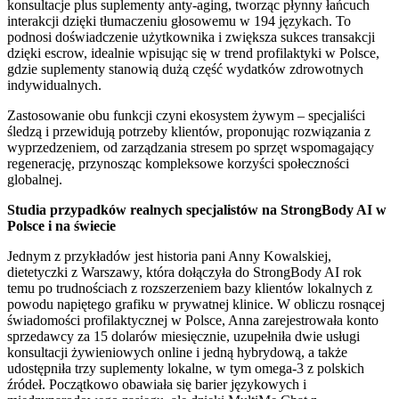
konsultacje plus suplementy anty-aging, tworząc płynny łańcuch
interakcji dzięki tłumaczeniu głosowemu w 194 językach. To
podnosi doświadczenie użytkownika i zwiększa sukces transakcji
dzięki escrow, idealnie wpisując się w trend profilaktyki w Polsce,
gdzie suplementy stanowią dużą część wydatków zdrowotnych
indywidualnych.
Zastosowanie obu funkcji czyni ekosystem żywym – specjaliści
śledzą i przewidują potrzeby klientów, proponując rozwiązania z
wyprzedzeniem, od zarządzania stresem po sprzęt wspomagający
regenerację, przynosząc kompleksowe korzyści społeczności
globalnej.
Studia przypadków realnych specjalistów na StrongBody AI w
Polsce i na świecie
Jednym z przykładów jest historia pani Anny Kowalskiej,
dietetyczki z Warszawy, która dołączyła do StrongBody AI rok
temu po trudnościach z rozszerzeniem bazy klientów lokalnych z
powodu napiętego grafiku w prywatnej klinice. W obliczu rosnącej
świadomości profilaktycznej w Polsce, Anna zarejestrowała konto
sprzedawcy za 15 dolarów miesięcznie, uzupełniła dwie usługi
konsultacji żywieniowych online i jedną hybrydową, a także
udostępniła trzy suplementy lokalne, w tym omega-3 z polskich
źródeł. Początkowo obawiała się barier językowych i