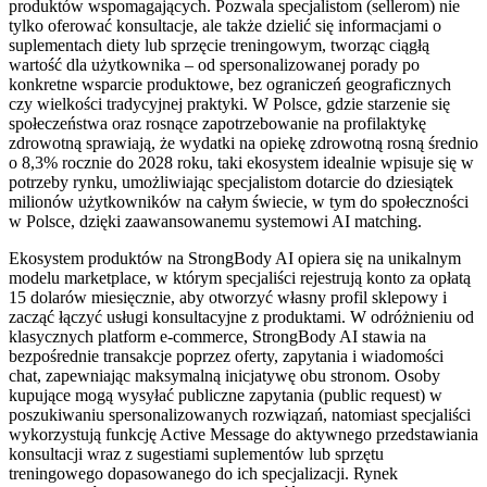
produktów wspomagających. Pozwala specjalistom (sellerom) nie
tylko oferować konsultacje, ale także dzielić się informacjami o
suplementach diety lub sprzęcie treningowym, tworząc ciągłą
wartość dla użytkownika – od spersonalizowanej porady po
konkretne wsparcie produktowe, bez ograniczeń geograficznych
czy wielkości tradycyjnej praktyki. W Polsce, gdzie starzenie się
społeczeństwa oraz rosnące zapotrzebowanie na profilaktykę
zdrowotną sprawiają, że wydatki na opiekę zdrowotną rosną średnio
o 8,3% rocznie do 2028 roku, taki ekosystem idealnie wpisuje się w
potrzeby rynku, umożliwiając specjalistom dotarcie do dziesiątek
milionów użytkowników na całym świecie, w tym do społeczności
w Polsce, dzięki zaawansowanemu systemowi AI matching.
Ekosystem produktów na StrongBody AI opiera się na unikalnym
modelu marketplace, w którym specjaliści rejestrują konto za opłatą
15 dolarów miesięcznie, aby otworzyć własny profil sklepowy i
zacząć łączyć usługi konsultacyjne z produktami. W odróżnieniu od
klasycznych platform e-commerce, StrongBody AI stawia na
bezpośrednie transakcje poprzez oferty, zapytania i wiadomości
chat, zapewniając maksymalną inicjatywę obu stronom. Osoby
kupujące mogą wysyłać publiczne zapytania (public request) w
poszukiwaniu spersonalizowanych rozwiązań, natomiast specjaliści
wykorzystują funkcję Active Message do aktywnego przedstawiania
konsultacji wraz z sugestiami suplementów lub sprzętu
treningowego dopasowanego do ich specjalizacji. Rynek