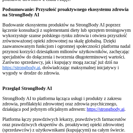
Podsumowanie: Przyszłość proaktywnego ekosystemu zdrowia
na StrongBody AI
Budowanie ekosystemu produktów na StrongBody AI poprzez
łączenie konsultacji z suplementami diety lub sprzętem treningowym
wykorzystuje szanse polskiego rynku zdrowia i otwiera przyszłość
zrównoważonej opieki zdrowotnej na skalę globalną. Dzięki
zaawansowanym funkcjom i ogromnej społeczności platforma nadal
przynosi korzyści dziesiątkom milionów użytkowników, zachęcając
specjalistów do dołączenia i tworzenia długoterminowej wartości.
Zarówno sprzedawcy, jak i kupujący mogą zacząć już dziś na
https://strongbody.ai
, doświadczając maksymalnej inicjatywy i
wygody w drodze do zdrowia.
Przegląd StrongBody AI
StrongBody AI to platforma łącząca usługi i produkty z zakresu
zdrowia, profilaktyki zdrowotnej oraz zdrowia psychicznego,
działająca pod jedynym oficjalnym adresem:
https://strongbody.ai
.
Platforma łączy prawdziwych lekarzy, prawdziwych farmaceutów
oraz prawdziwych ekspertów ds. proaktywnej opieki zdrowotnej
(sprzedawców) z użytkownikami (kupującymi) na całym świecie.