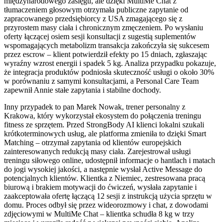
międzynarodowego zasięgu, ale dzięki MultiMe Chat z
tłumaczeniem głosowym otrzymała publiczne zapytanie od
zapracowanego przedsiębiorcy z USA zmagającego się z
przyrostem masy ciała i chronicznym zmęczeniem. Po wysłaniu
oferty łączącej osiem sesji konsultacji z sugestią suplementów
wspomagających metabolizm transakcja zakończyła się sukcesem
przez escrow – klient potwierdził efekty po 15 dniach, zgłaszając
wyraźny wzrost energii i spadek 5 kg. Analiza przypadku pokazuje,
że integracja produktów podniosła skuteczność usługi o około 30%
w porównaniu z samymi konsultacjami, a Personal Care Team
zapewnił Annie stałe zapytania i stabilne dochody.
Inny przypadek to pan Marek Nowak, trener personalny z
Krakowa, który wykorzystał ekosystem do połączenia treningu
fitness ze sprzętem. Przed StrongBody AI klienci lokalni szukali
krótkoterminowych usług, ale platforma zmieniła to dzięki Smart
Matching – otrzymał zapytania od klientów europejskich
zainteresowanych redukcją masy ciała. Zarejestrował usługi
treningu siłowego online, udostępnił informacje o hantlach i matach
do jogi wysokiej jakości, a następnie wysłał Active Message do
potencjalnych klientów. Klientka z Niemiec, zestresowana pracą
biurową i brakiem motywacji do ćwiczeń, wysłała zapytanie i
zaakceptowała ofertę łączącą 12 sesji z instrukcją użycia sprzętu w
domu. Proces odbył się przez wideorozmowy i chat, z dowodami
zdjęciowymi w MultiMe Chat – klientka schudła 8 kg w trzy