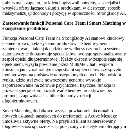
publicznych zapytań, by klienci opisywali potrzeby, a specjaliści
wysyłali oferty łączące usługi z produktami w elastyczny sposób,
maksymalizując dochody i pozycję w społeczności StrongBody AI.
Zastosowanie funkcji Personal Care Team i Smart Matching w
ekosystemie produktów
Funkcja Personal Care Team na StrongBody AI stanowi kluczowy
element rozwoju ekosystemu produktów – klient wybiera
zainteresowania takie jak codzienne wellness czy ruch, a system
automatycznie dopasowuje specjalistów, tworząc spersonalizowany
zespół opieki długoterminowej. Każdy ekspert w zespole staje się
opiekunem, wysyła powitanie przez MultiMe Chat i wspiera
konsultacjami z naturalnymi sugestiami suplementów czy sprzętu
treningowego na podstawie udostępnionych danych. Na polskim
rynku, gdzie styl życia nowoczesny generuje wysokie
zapotrzebowanie na zdrowie psychiczne i fizyczne, funkcja ta
pozwala specjalistom pozyskiwać klientów proaktywnie bez
promocji, zapewniając stabilne dochody z relacji
długoterminowych.
Smart Matching dodatkowo wysyła powiadomienia e-mail o
nowych usługach pasujących do preferencji, a Active Message
umożliwia aktywne oferty. Na przykład klient zainteresowany
długowiecznością może zostać połączony z dietetykiem oferującym