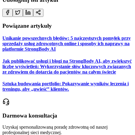
Powiązane artykuły
Unikanie powszechnych błędów: 5 najczęstszych pomyłek przy
sprzedaży usług zdrowotnych online i sposoby ich naprawy na
platformie StrongBody AI
Jak publikować usługi i blogi na StrongBody AI, aby zwiększyć
liczbę wyświetleń: Wykorzystanie słów kluczowych związanych
ze zdrowiem do dotarcia do pacjentów na całym świecie
Sztuka budowania portfolio: Pokazywanie wyników leczenia i
treningu, aby „uwieść” klientów.
Darmowa konsultacja
Uzyskaj spersonalizowaną poradę zdrowotną od naszej
profesjonalnej sieci medycznej.