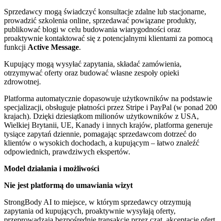
Sprzedawcy mogą świadczyć konsultacje zdalne lub stacjonarne,
prowadzić szkolenia online, sprzedawać powiązane produkty,
publikować blogi w celu budowania wiarygodności oraz
proaktywnie kontaktować się z potencjalnymi klientami za pomocą
funkcji
Active Message
.
Kupujący mogą wysyłać zapytania, składać zamówienia,
otrzymywać oferty oraz budować własne zespoły opieki
zdrowotnej.
Platforma automatycznie dopasowuje użytkowników na podstawie
specjalizacji, obsługuje płatności przez Stripe i PayPal (w ponad 200
krajach). Dzięki dziesiątkom milionów użytkowników z USA,
Wielkiej Brytanii, UE, Kanady i innych krajów, platforma generuje
tysiące zapytań dziennie, pomagając sprzedawcom dotrzeć do
klientów o wysokich dochodach, a kupującym – łatwo znaleźć
odpowiednich, prawdziwych ekspertów.
Model działania i możliwości
Nie jest platformą do umawiania wizyt
StrongBody AI to miejsce, w którym sprzedawcy otrzymują
zapytania od kupujących, proaktywnie wysyłają oferty,
przeprowadzają bezpośrednie transakcje przez czat, akceptację ofert