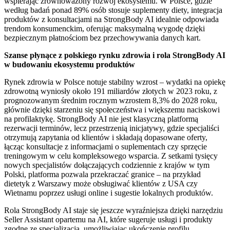
wspierając zrównoważony rozwój ekosystemu. W Polsce, gdzie
według badań ponad 89% osób stosuje suplementy diety, integracja
produktów z konsultacjami na StrongBody AI idealnie odpowiada
trendom konsumenckim, oferując maksymalną wygodę dzięki
bezpiecznym płatnościom bez przechowywania danych kart.
Szanse płynące z polskiego rynku zdrowia i rola StrongBody AI
w budowaniu ekosystemu produktów
Rynek zdrowia w Polsce notuje stabilny wzrost – wydatki na opiekę
zdrowotną wyniosły około 191 miliardów złotych w 2023 roku, z
prognozowanym średnim rocznym wzrostem 8,3% do 2028 roku,
głównie dzięki starzeniu się społeczeństwa i większemu naciskowi
na profilaktykę. StrongBody AI nie jest klasyczną platformą
rezerwacji terminów, lecz przestrzenią inicjatywy, gdzie specjaliści
otrzymują zapytania od klientów i składają dopasowane oferty,
łącząc konsultacje z informacjami o suplementach czy sprzęcie
treningowym w celu kompleksowego wsparcia. Z setkami tysięcy
nowych specjalistów dołączających codziennie z krajów w tym
Polski, platforma pozwala przekraczać granice – na przykład
dietetyk z Warszawy może obsługiwać klientów z USA czy
Wietnamu poprzez usługi online i sugestie lokalnych produktów.
Rola StrongBody AI staje się jeszcze wyraźniejsza dzięki narzędziu
Seller Assistant opartemu na AI, które sugeruje usługi i produkty
zgodne ze specjalizacją, umożliwiając ukończenie profilu