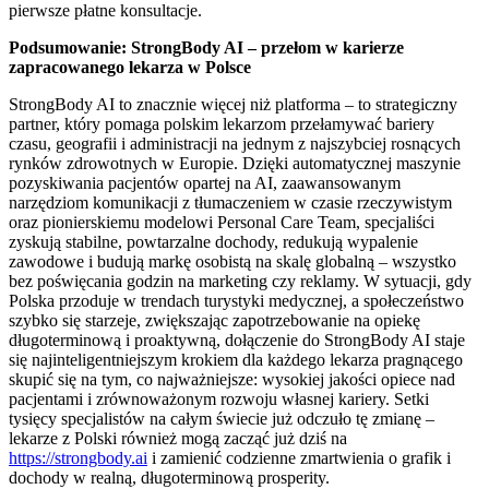
pierwsze płatne konsultacje.
Podsumowanie: StrongBody AI – przełom w karierze
zapracowanego lekarza w Polsce
StrongBody AI to znacznie więcej niż platforma – to strategiczny
partner, który pomaga polskim lekarzom przełamywać bariery
czasu, geografii i administracji na jednym z najszybciej rosnących
rynków zdrowotnych w Europie. Dzięki automatycznej maszynie
pozyskiwania pacjentów opartej na AI, zaawansowanym
narzędziom komunikacji z tłumaczeniem w czasie rzeczywistym
oraz pionierskiemu modelowi Personal Care Team, specjaliści
zyskują stabilne, powtarzalne dochody, redukują wypalenie
zawodowe i budują markę osobistą na skalę globalną – wszystko
bez poświęcania godzin na marketing czy reklamy. W sytuacji, gdy
Polska przoduje w trendach turystyki medycznej, a społeczeństwo
szybko się starzeje, zwiększając zapotrzebowanie na opiekę
długoterminową i proaktywną, dołączenie do StrongBody AI staje
się najinteligentniejszym krokiem dla każdego lekarza pragnącego
skupić się na tym, co najważniejsze: wysokiej jakości opiece nad
pacjentami i zrównoważonym rozwoju własnej kariery. Setki
tysięcy specjalistów na całym świecie już odczuło tę zmianę –
lekarze z Polski również mogą zacząć już dziś na
https://strongbody.ai
i zamienić codzienne zmartwienia o grafik i
dochody w realną, długoterminową prosperity.