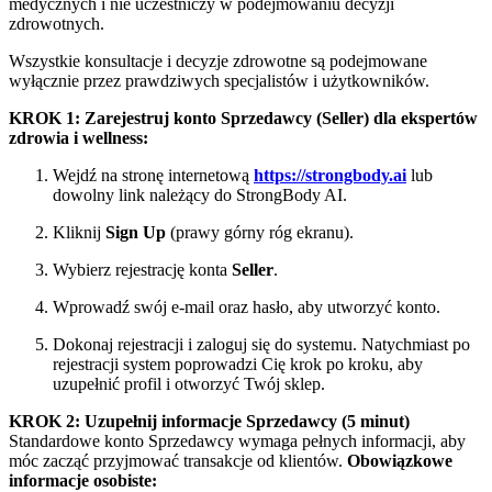
medycznych i nie uczestniczy w podejmowaniu decyzji
zdrowotnych.
Wszystkie konsultacje i decyzje zdrowotne są podejmowane
wyłącznie przez prawdziwych specjalistów i użytkowników.
KROK 1: Zarejestruj konto Sprzedawcy (Seller) dla ekspertów
zdrowia i wellness:
Wejdź na stronę internetową
https://strongbody.ai
lub
dowolny link należący do StrongBody AI.
Kliknij
Sign Up
(prawy górny róg ekranu).
Wybierz rejestrację konta
Seller
.
Wprowadź swój e-mail oraz hasło, aby utworzyć konto.
Dokonaj rejestracji i zaloguj się do systemu. Natychmiast po
rejestracji system poprowadzi Cię krok po kroku, aby
uzupełnić profil i otworzyć Twój sklep.
KROK 2: Uzupełnij informacje Sprzedawcy (5 minut)
Standardowe konto Sprzedawcy wymaga pełnych informacji, aby
móc zacząć przyjmować transakcje od klientów.
Obowiązkowe
informacje osobiste: