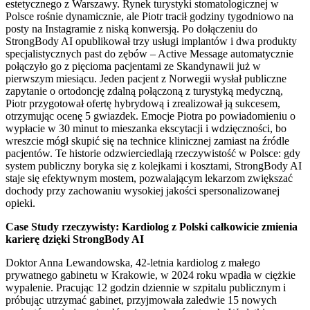
estetycznego z Warszawy. Rynek turystyki stomatologicznej w
Polsce rośnie dynamicznie, ale Piotr tracił godziny tygodniowo na
posty na Instagramie z niską konwersją. Po dołączeniu do
StrongBody AI opublikował trzy usługi implantów i dwa produkty
specjalistycznych past do zębów – Active Message automatycznie
połączyło go z pięcioma pacjentami ze Skandynawii już w
pierwszym miesiącu. Jeden pacjent z Norwegii wysłał publiczne
zapytanie o ortodoncję zdalną połączoną z turystyką medyczną,
Piotr przygotował ofertę hybrydową i zrealizował ją sukcesem,
otrzymując ocenę 5 gwiazdek. Emocje Piotra po powiadomieniu o
wypłacie w 30 minut to mieszanka ekscytacji i wdzięczności, bo
wreszcie mógł skupić się na technice klinicznej zamiast na źródle
pacjentów. Te historie odzwierciedlają rzeczywistość w Polsce: gdy
system publiczny boryka się z kolejkami i kosztami, StrongBody AI
staje się efektywnym mostem, pozwalającym lekarzom zwiększać
dochody przy zachowaniu wysokiej jakości spersonalizowanej
opieki.
Case Study rzeczywisty: Kardiolog z Polski całkowicie zmienia
karierę dzięki StrongBody AI
Doktor Anna Lewandowska, 42-letnia kardiolog z małego
prywatnego gabinetu w Krakowie, w 2024 roku wpadła w ciężkie
wypalenie. Pracując 12 godzin dziennie w szpitalu publicznym i
próbując utrzymać gabinet, przyjmowała zaledwie 15 nowych