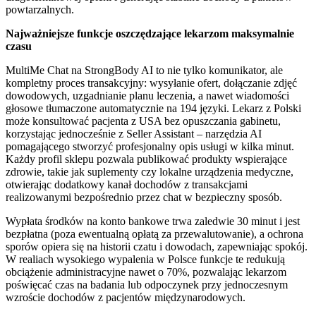
powtarzalnych.
Najważniejsze funkcje oszczędzające lekarzom maksymalnie
czasu
MultiMe Chat na StrongBody AI to nie tylko komunikator, ale
kompletny proces transakcyjny: wysyłanie ofert, dołączanie zdjęć
dowodowych, uzgadnianie planu leczenia, a nawet wiadomości
głosowe tłumaczone automatycznie na 194 języki. Lekarz z Polski
może konsultować pacjenta z USA bez opuszczania gabinetu,
korzystając jednocześnie z Seller Assistant – narzędzia AI
pomagającego stworzyć profesjonalny opis usługi w kilka minut.
Każdy profil sklepu pozwala publikować produkty wspierające
zdrowie, takie jak suplementy czy lokalne urządzenia medyczne,
otwierając dodatkowy kanał dochodów z transakcjami
realizowanymi bezpośrednio przez chat w bezpieczny sposób.
Wypłata środków na konto bankowe trwa zaledwie 30 minut i jest
bezpłatna (poza ewentualną opłatą za przewalutowanie), a ochrona
sporów opiera się na historii czatu i dowodach, zapewniając spokój.
W realiach wysokiego wypalenia w Polsce funkcje te redukują
obciążenie administracyjne nawet o 70%, pozwalając lekarzom
poświęcać czas na badania lub odpoczynek przy jednoczesnym
wzroście dochodów z pacjentów międzynarodowych.