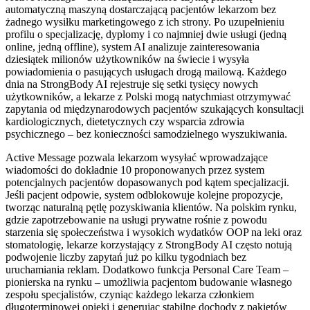
automatyczną maszyną dostarczającą pacjentów lekarzom bez
żadnego wysiłku marketingowego z ich strony. Po uzupełnieniu
profilu o specjalizację, dyplomy i co najmniej dwie usługi (jedną
online, jedną offline), system AI analizuje zainteresowania
dziesiątek milionów użytkowników na świecie i wysyła
powiadomienia o pasujących usługach drogą mailową. Każdego
dnia na StrongBody AI rejestruje się setki tysięcy nowych
użytkowników, a lekarze z Polski mogą natychmiast otrzymywać
zapytania od międzynarodowych pacjentów szukających konsultacji
kardiologicznych, dietetycznych czy wsparcia zdrowia
psychicznego – bez konieczności samodzielnego wyszukiwania.
Active Message pozwala lekarzom wysyłać wprowadzające
wiadomości do dokładnie 10 proponowanych przez system
potencjalnych pacjentów dopasowanych pod kątem specjalizacji.
Jeśli pacjent odpowie, system odblokowuje kolejne propozycje,
tworząc naturalną pętlę pozyskiwania klientów. Na polskim rynku,
gdzie zapotrzebowanie na usługi prywatne rośnie z powodu
starzenia się społeczeństwa i wysokich wydatków OOP na leki oraz
stomatologię, lekarze korzystający z StrongBody AI często notują
podwojenie liczby zapytań już po kilku tygodniach bez
uruchamiania reklam. Dodatkowo funkcja Personal Care Team –
pionierska na rynku – umożliwia pacjentom budowanie własnego
zespołu specjalistów, czyniąc każdego lekarza członkiem
długoterminowej opieki i generując stabilne dochody z pakietów