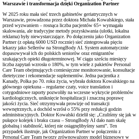
Warszawie i transformacja dzięki Organization Partner
W 2025 roku mała sieć trzech gabinetów geriatrycznych w
Warszawie, prowadzona przez doktora Michała Kowalskiego, stała
przed wyzwaniem – rosnąca liczba pacjentów 65+ wymagała
skalowania, ale tradycyjne metody pozyskiwania (ulotki, lokalna
reklama) były niewystarczające. Po dołączeniu jako Organization
Partner (z opłatą 6000 USD rocznie) sieć zintegrowała pięciu
lekarzy jako Sellerów na StrongBody AI. System automatycznie
dopasowywał ich do polskich seniorów oraz emigrantów
szukających opieki długoterminowej. W ciągu sześciu miesięcy
liczba zapytań wzrosła o 180%, w tym wiele z pakietów Personal
Care Team obejmujących comiesięczne monitorowanie, konsultacje
dietetyczne i rekomendacje suplementów. Jedna pacjentka z
Kanady, Polka po 70. roku życia, wybrała doktora Kowalskiego na
głównego opiekuna – regularne czaty, voice translation i
cotygodniowe raporty pozwoliły na wczesne wykrycie problemów
kardiologicznych, uniknięcie hospitalizacji i znaczną poprawę
jakości życia. Sieć otrzymywała prowizje od transakcji
wewnętrznych, a dochód wzrósł o 55% przy redukcji godzin
administracyjnych. Doktor Kowalski dzielił się: „Czuliśmy się jak w
pułapce kolejek i braku czasu – StrongBody AI dało nam skalę
globalną i stabilność, której nie osiągnęlibyśmy sami”. Ten
przypadek ilustruje, jak Organization Partner w połączeniu z
Personal Care Team tworzy zrównoważony model biznesowy w