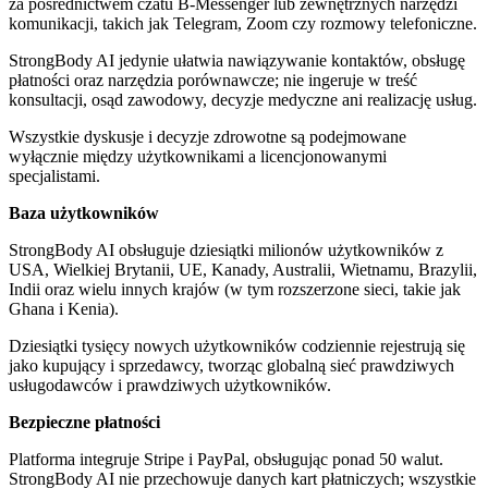
za pośrednictwem czatu B-Messenger lub zewnętrznych narzędzi
komunikacji, takich jak Telegram, Zoom czy rozmowy telefoniczne.
StrongBody AI jedynie ułatwia nawiązywanie kontaktów, obsługę
płatności oraz narzędzia porównawcze; nie ingeruje w treść
konsultacji, osąd zawodowy, decyzje medyczne ani realizację usług.
Wszystkie dyskusje i decyzje zdrowotne są podejmowane
wyłącznie między użytkownikami a licencjonowanymi
specjalistami.
Baza użytkowników
StrongBody AI obsługuje dziesiątki milionów użytkowników z
USA, Wielkiej Brytanii, UE, Kanady, Australii, Wietnamu, Brazylii,
Indii oraz wielu innych krajów (w tym rozszerzone sieci, takie jak
Ghana i Kenia).
Dziesiątki tysięcy nowych użytkowników codziennie rejestrują się
jako kupujący i sprzedawcy, tworząc globalną sieć prawdziwych
usługodawców i prawdziwych użytkowników.
Bezpieczne płatności
Platforma integruje Stripe i PayPal, obsługując ponad 50 walut.
StrongBody AI nie przechowuje danych kart płatniczych; wszystkie