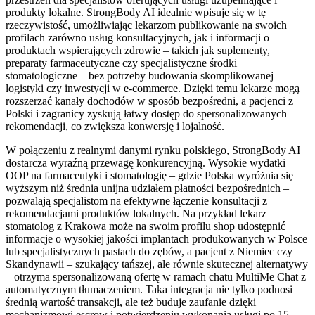
produkty lokalne. StrongBody AI idealnie wpisuje się w tę
rzeczywistość, umożliwiając lekarzom publikowanie na swoich
profilach zarówno usług konsultacyjnych, jak i informacji o
produktach wspierających zdrowie – takich jak suplementy,
preparaty farmaceutyczne czy specjalistyczne środki
stomatologiczne – bez potrzeby budowania skomplikowanej
logistyki czy inwestycji w e-commerce. Dzięki temu lekarze mogą
rozszerzać kanały dochodów w sposób bezpośredni, a pacjenci z
Polski i zagranicy zyskują łatwy dostęp do spersonalizowanych
rekomendacji, co zwiększa konwersję i lojalność.
W połączeniu z realnymi danymi rynku polskiego, StrongBody AI
dostarcza wyraźną przewagę konkurencyjną. Wysokie wydatki
OOP na farmaceutyki i stomatologię – gdzie Polska wyróżnia się
wyższym niż średnia unijna udziałem płatności bezpośrednich –
pozwalają specjalistom na efektywne łączenie konsultacji z
rekomendacjami produktów lokalnych. Na przykład lekarz
stomatolog z Krakowa może na swoim profilu shop udostępnić
informacje o wysokiej jakości implantach produkowanych w Polsce
lub specjalistycznych pastach do zębów, a pacjent z Niemiec czy
Skandynawii – szukający tańszej, ale równie skutecznej alternatywy
– otrzyma spersonalizowaną ofertę w ramach chatu MultiMe Chat z
automatycznym tłumaczeniem. Taka integracja nie tylko podnosi
średnią wartość transakcji, ale też buduje zaufanie dzięki
mechanizmowi escrow i potwierdzeniu wykonania usługi po 15