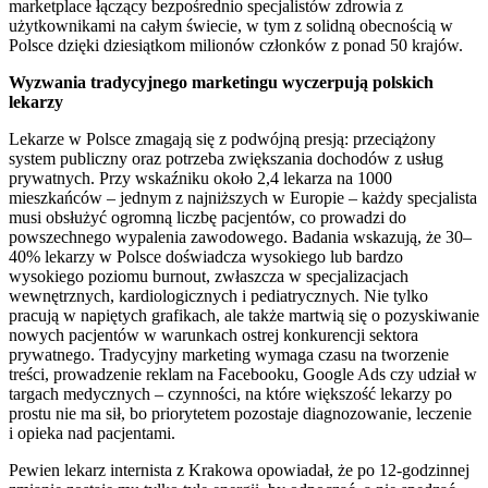
marketplace łączący bezpośrednio specjalistów zdrowia z
użytkownikami na całym świecie, w tym z solidną obecnością w
Polsce dzięki dziesiątkom milionów członków z ponad 50 krajów.
Wyzwania tradycyjnego marketingu wyczerpują polskich
lekarzy
Lekarze w Polsce zmagają się z podwójną presją: przeciążony
system publiczny oraz potrzeba zwiększania dochodów z usług
prywatnych. Przy wskaźniku około 2,4 lekarza na 1000
mieszkańców – jednym z najniższych w Europie – każdy specjalista
musi obsłużyć ogromną liczbę pacjentów, co prowadzi do
powszechnego wypalenia zawodowego. Badania wskazują, że 30–
40% lekarzy w Polsce doświadcza wysokiego lub bardzo
wysokiego poziomu burnout, zwłaszcza w specjalizacjach
wewnętrznych, kardiologicznych i pediatrycznych. Nie tylko
pracują w napiętych grafikach, ale także martwią się o pozyskiwanie
nowych pacjentów w warunkach ostrej konkurencji sektora
prywatnego. Tradycyjny marketing wymaga czasu na tworzenie
treści, prowadzenie reklam na Facebooku, Google Ads czy udział w
targach medycznych – czynności, na które większość lekarzy po
prostu nie ma sił, bo priorytetem pozostaje diagnozowanie, leczenie
i opieka nad pacjentami.
Pewien lekarz internista z Krakowa opowiadał, że po 12-godzinnej