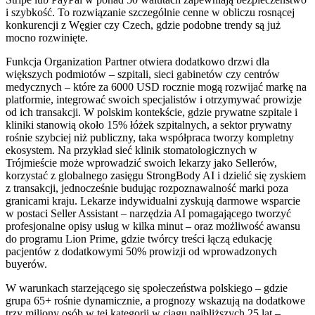
i szybkość. To rozwiązanie szczególnie cenne w obliczu rosnącej
konkurencji z Węgier czy Czech, gdzie podobne trendy są już
mocno rozwinięte.
Funkcja Organization Partner otwiera dodatkowo drzwi dla
większych podmiotów – szpitali, sieci gabinetów czy centrów
medycznych – które za 6000 USD rocznie mogą rozwijać markę na
platformie, integrować swoich specjalistów i otrzymywać prowizje
od ich transakcji. W polskim kontekście, gdzie prywatne szpitale i
kliniki stanowią około 15% łóżek szpitalnych, a sektor prywatny
rośnie szybciej niż publiczny, taka współpraca tworzy kompletny
ekosystem. Na przykład sieć klinik stomatologicznych w
Trójmieście może wprowadzić swoich lekarzy jako Sellerów,
korzystać z globalnego zasięgu StrongBody AI i dzielić się zyskiem
z transakcji, jednocześnie budując rozpoznawalność marki poza
granicami kraju. Lekarze indywidualni zyskują darmowe wsparcie
w postaci Seller Assistant – narzędzia AI pomagającego tworzyć
profesjonalne opisy usług w kilka minut – oraz możliwość awansu
do programu Lion Prime, gdzie twórcy treści łączą edukację
pacjentów z dodatkowymi 50% prowizji od wprowadzonych
buyerów.
W warunkach starzejącego się społeczeństwa polskiego – gdzie
grupa 65+ rośnie dynamicznie, a prognozy wskazują na dodatkowe
trzy miliony osób w tej kategorii w ciągu najbliższych 25 lat –