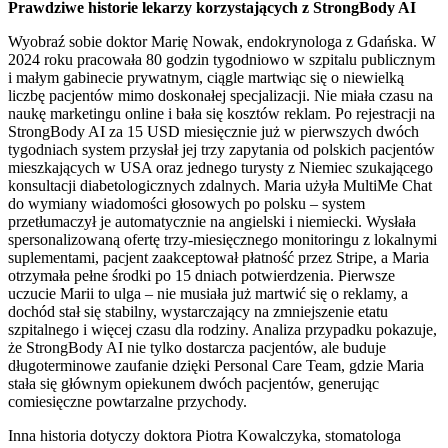
Prawdziwe historie lekarzy korzystających z StrongBody AI
Wyobraź sobie doktor Marię Nowak, endokrynologa z Gdańska. W
2024 roku pracowała 80 godzin tygodniowo w szpitalu publicznym
i małym gabinecie prywatnym, ciągle martwiąc się o niewielką
liczbę pacjentów mimo doskonałej specjalizacji. Nie miała czasu na
naukę marketingu online i bała się kosztów reklam. Po rejestracji na
StrongBody AI za 15 USD miesięcznie już w pierwszych dwóch
tygodniach system przysłał jej trzy zapytania od polskich pacjentów
mieszkających w USA oraz jednego turysty z Niemiec szukającego
konsultacji diabetologicznych zdalnych. Maria użyła MultiMe Chat
do wymiany wiadomości głosowych po polsku – system
przetłumaczył je automatycznie na angielski i niemiecki. Wysłała
spersonalizowaną ofertę trzy-miesięcznego monitoringu z lokalnymi
suplementami, pacjent zaakceptował płatność przez Stripe, a Maria
otrzymała pełne środki po 15 dniach potwierdzenia. Pierwsze
uczucie Marii to ulga – nie musiała już martwić się o reklamy, a
dochód stał się stabilny, wystarczający na zmniejszenie etatu
szpitalnego i więcej czasu dla rodziny. Analiza przypadku pokazuje,
że StrongBody AI nie tylko dostarcza pacjentów, ale buduje
długoterminowe zaufanie dzięki Personal Care Team, gdzie Maria
stała się głównym opiekunem dwóch pacjentów, generując
comiesięczne powtarzalne przychody.
Inna historia dotyczy doktora Piotra Kowalczyka, stomatologa