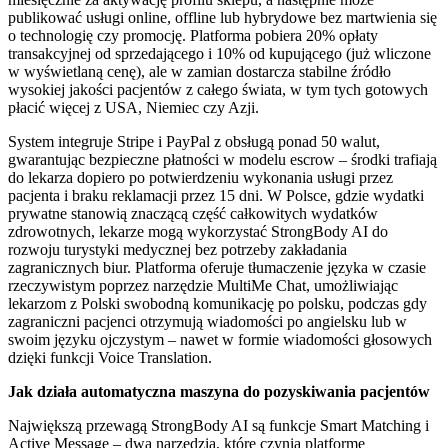
publikować usługi online, offline lub hybrydowe bez martwienia się
o technologię czy promocję. Platforma pobiera 20% opłaty
transakcyjnej od sprzedającego i 10% od kupującego (już wliczone
w wyświetlaną cenę), ale w zamian dostarcza stabilne źródło
wysokiej jakości pacjentów z całego świata, w tym tych gotowych
płacić więcej z USA, Niemiec czy Azji.
System integruje Stripe i PayPal z obsługą ponad 50 walut,
gwarantując bezpieczne płatności w modelu escrow – środki trafiają
do lekarza dopiero po potwierdzeniu wykonania usługi przez
pacjenta i braku reklamacji przez 15 dni. W Polsce, gdzie wydatki
prywatne stanowią znaczącą część całkowitych wydatków
zdrowotnych, lekarze mogą wykorzystać StrongBody AI do
rozwoju turystyki medycznej bez potrzeby zakładania
zagranicznych biur. Platforma oferuje tłumaczenie języka w czasie
rzeczywistym poprzez narzędzie MultiMe Chat, umożliwiając
lekarzom z Polski swobodną komunikację po polsku, podczas gdy
zagraniczni pacjenci otrzymują wiadomości po angielsku lub w
swoim języku ojczystym – nawet w formie wiadomości głosowych
dzięki funkcji Voice Translation.
Jak działa automatyczna maszyna do pozyskiwania pacjentów
Największą przewagą StrongBody AI są funkcje Smart Matching i
Active Message – dwa narzędzia, które czynią platformę