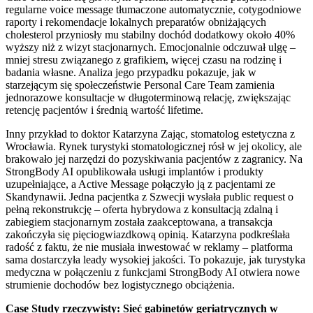
regularne voice message tłumaczone automatycznie, cotygodniowe
raporty i rekomendacje lokalnych preparatów obniżających
cholesterol przyniosły mu stabilny dochód dodatkowy około 40%
wyższy niż z wizyt stacjonarnych. Emocjonalnie odczuwał ulgę –
mniej stresu związanego z grafikiem, więcej czasu na rodzinę i
badania własne. Analiza jego przypadku pokazuje, jak w
starzejącym się społeczeństwie Personal Care Team zamienia
jednorazowe konsultacje w długoterminową relację, zwiększając
retencję pacjentów i średnią wartość lifetime.
Inny przykład to doktor Katarzyna Zając, stomatolog estetyczna z
Wrocławia. Rynek turystyki stomatologicznej rósł w jej okolicy, ale
brakowało jej narzędzi do pozyskiwania pacjentów z zagranicy. Na
StrongBody AI opublikowała usługi implantów i produkty
uzupełniające, a Active Message połączyło ją z pacjentami ze
Skandynawii. Jedna pacjentka z Szwecji wysłała public request o
pełną rekonstrukcję – oferta hybrydowa z konsultacją zdalną i
zabiegiem stacjonarnym została zaakceptowana, a transakcja
zakończyła się pięciogwiazdkową opinią. Katarzyna podkreślała
radość z faktu, że nie musiała inwestować w reklamy – platforma
sama dostarczyła leady wysokiej jakości. To pokazuje, jak turystyka
medyczna w połączeniu z funkcjami StrongBody AI otwiera nowe
strumienie dochodów bez logistycznego obciążenia.
Case Study rzeczywisty: Sieć gabinetów geriatrycznych w