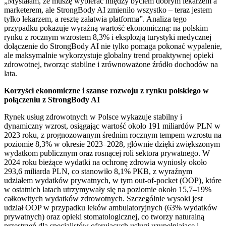
„Myślałam, że muszę wybierać między byciem dobrym lekarzem a
marketerem, ale StrongBody AI zmieniło wszystko – teraz jestem
tylko lekarzem, a resztę załatwia platforma”. Analiza tego
przypadku pokazuje wyraźną wartość ekonomiczną: na polskim
rynku z rocznym wzrostem 8,3% i eksplozją turystyki medycznej
dołączenie do StrongBody AI nie tylko pomaga pokonać wypalenie,
ale maksymalnie wykorzystuje globalny trend proaktywnej opieki
zdrowotnej, tworząc stabilne i zrównoważone źródło dochodów na
lata.
Korzyści ekonomiczne i szanse rozwoju z rynku polskiego w
połączeniu z StrongBody AI
Rynek usług zdrowotnych w Polsce wykazuje stabilny i
dynamiczny wzrost, osiągając wartość około 191 miliardów PLN w
2023 roku, z prognozowanym średnim rocznym tempem wzrostu na
poziomie 8,3% w okresie 2023–2028, głównie dzięki zwiększonym
wydatkom publicznym oraz rosnącej roli sektora prywatnego. W
2024 roku bieżące wydatki na ochronę zdrowia wyniosły około
293,6 miliarda PLN, co stanowiło 8,1% PKB, z wyraźnym
udziałem wydatków prywatnych, w tym out-of-pocket (OOP), które
w ostatnich latach utrzymywały się na poziomie około 15,7–19%
całkowitych wydatków zdrowotnych. Szczególnie wysoki jest
udział OOP w przypadku leków ambulatoryjnych (63% wydatków
prywatnych) oraz opieki stomatologicznej, co tworzy naturalną
przestrzeń dla specjalistów oferujących usługi uzupełniające i