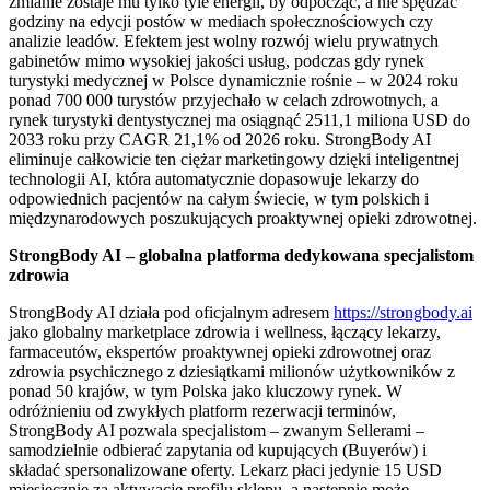
zmianie zostaje mu tylko tyle energii, by odpocząć, a nie spędzać
godziny na edycji postów w mediach społecznościowych czy
analizie leadów. Efektem jest wolny rozwój wielu prywatnych
gabinetów mimo wysokiej jakości usług, podczas gdy rynek
turystyki medycznej w Polsce dynamicznie rośnie – w 2024 roku
ponad 700 000 turystów przyjechało w celach zdrowotnych, a
rynek turystyki dentystycznej ma osiągnąć 2511,1 miliona USD do
2033 roku przy CAGR 21,1% od 2026 roku. StrongBody AI
eliminuje całkowicie ten ciężar marketingowy dzięki inteligentnej
technologii AI, która automatycznie dopasowuje lekarzy do
odpowiednich pacjentów na całym świecie, w tym polskich i
międzynarodowych poszukujących proaktywnej opieki zdrowotnej.
StrongBody AI – globalna platforma dedykowana specjalistom
zdrowia
StrongBody AI działa pod oficjalnym adresem
https://strongbody.ai
jako globalny marketplace zdrowia i wellness, łączący lekarzy,
farmaceutów, ekspertów proaktywnej opieki zdrowotnej oraz
zdrowia psychicznego z dziesiątkami milionów użytkowników z
ponad 50 krajów, w tym Polska jako kluczowy rynek. W
odróżnieniu od zwykłych platform rezerwacji terminów,
StrongBody AI pozwala specjalistom – zwanym Sellerami –
samodzielnie odbierać zapytania od kupujących (Buyerów) i
składać spersonalizowane oferty. Lekarz płaci jedynie 15 USD
miesięcznie za aktywację profilu sklepu, a następnie może