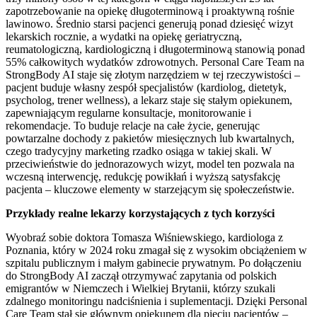
zapotrzebowanie na opiekę długoterminową i proaktywną rośnie
lawinowo. Średnio starsi pacjenci generują ponad dziesięć wizyt
lekarskich rocznie, a wydatki na opiekę geriatryczną,
reumatologiczną, kardiologiczną i długoterminową stanowią ponad
55% całkowitych wydatków zdrowotnych. Personal Care Team na
StrongBody AI staje się złotym narzędziem w tej rzeczywistości –
pacjent buduje własny zespół specjalistów (kardiolog, dietetyk,
psycholog, trener wellness), a lekarz staje się stałym opiekunem,
zapewniającym regularne konsultacje, monitorowanie i
rekomendacje. To buduje relacje na całe życie, generując
powtarzalne dochody z pakietów miesięcznych lub kwartalnych,
czego tradycyjny marketing rzadko osiąga w takiej skali. W
przeciwieństwie do jednorazowych wizyt, model ten pozwala na
wczesną interwencję, redukcję powikłań i wyższą satysfakcję
pacjenta – kluczowe elementy w starzejącym się społeczeństwie.
Przykłady realne lekarzy korzystających z tych korzyści
Wyobraź sobie doktora Tomasza Wiśniewskiego, kardiologa z
Poznania, który w 2024 roku zmagał się z wysokim obciążeniem w
szpitalu publicznym i małym gabinecie prywatnym. Po dołączeniu
do StrongBody AI zaczął otrzymywać zapytania od polskich
emigrantów w Niemczech i Wielkiej Brytanii, którzy szukali
zdalnego monitoringu nadciśnienia i suplementacji. Dzięki Personal
Care Team stał się głównym opiekunem dla pięciu pacjentów –