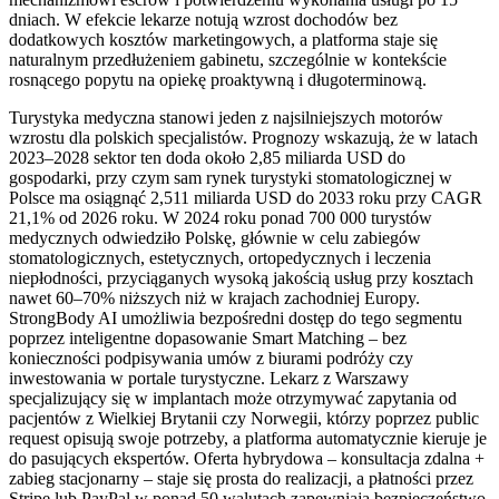
dniach. W efekcie lekarze notują wzrost dochodów bez
dodatkowych kosztów marketingowych, a platforma staje się
naturalnym przedłużeniem gabinetu, szczególnie w kontekście
rosnącego popytu na opiekę proaktywną i długoterminową.
Turystyka medyczna stanowi jeden z najsilniejszych motorów
wzrostu dla polskich specjalistów. Prognozy wskazują, że w latach
2023–2028 sektor ten doda około 2,85 miliarda USD do
gospodarki, przy czym sam rynek turystyki stomatologicznej w
Polsce ma osiągnąć 2,511 miliarda USD do 2033 roku przy CAGR
21,1% od 2026 roku. W 2024 roku ponad 700 000 turystów
medycznych odwiedziło Polskę, głównie w celu zabiegów
stomatologicznych, estetycznych, ortopedycznych i leczenia
niepłodności, przyciąganych wysoką jakością usług przy kosztach
nawet 60–70% niższych niż w krajach zachodniej Europy.
StrongBody AI umożliwia bezpośredni dostęp do tego segmentu
poprzez inteligentne dopasowanie Smart Matching – bez
konieczności podpisywania umów z biurami podróży czy
inwestowania w portale turystyczne. Lekarz z Warszawy
specjalizujący się w implantach może otrzymywać zapytania od
pacjentów z Wielkiej Brytanii czy Norwegii, którzy poprzez public
request opisują swoje potrzeby, a platforma automatycznie kieruje je
do pasujących ekspertów. Oferta hybrydowa – konsultacja zdalna +
zabieg stacjonarny – staje się prosta do realizacji, a płatności przez
Stripe lub PayPal w ponad 50 walutach zapewniają bezpieczeństwo