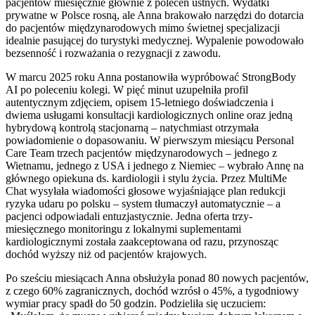
pacjentów miesięcznie głównie z poleceń ustnych. Wydatki
prywatne w Polsce rosną, ale Anna brakowało narzędzi do dotarcia
do pacjentów międzynarodowych mimo świetnej specjalizacji
idealnie pasującej do turystyki medycznej. Wypalenie powodowało
bezsenność i rozważania o rezygnacji z zawodu.
W marcu 2025 roku Anna postanowiła wypróbować StrongBody
AI po poleceniu kolegi. W pięć minut uzupełniła profil
autentycznym zdjęciem, opisem 15-letniego doświadczenia i
dwiema usługami konsultacji kardiologicznych online oraz jedną
hybrydową kontrolą stacjonarną – natychmiast otrzymała
powiadomienie o dopasowaniu. W pierwszym miesiącu Personal
Care Team trzech pacjentów międzynarodowych – jednego z
Wietnamu, jednego z USA i jednego z Niemiec – wybrało Annę na
głównego opiekuna ds. kardiologii i stylu życia. Przez MultiMe
Chat wysyłała wiadomości głosowe wyjaśniające plan redukcji
ryzyka udaru po polsku – system tłumaczył automatycznie – a
pacjenci odpowiadali entuzjastycznie. Jedna oferta trzy-
miesięcznego monitoringu z lokalnymi suplementami
kardiologicznymi została zaakceptowana od razu, przynosząc
dochód wyższy niż od pacjentów krajowych.
Po sześciu miesiącach Anna obsłużyła ponad 80 nowych pacjentów,
z czego 60% zagranicznych, dochód wzrósł o 45%, a tygodniowy
wymiar pracy spadł do 50 godzin. Podzieliła się uczuciem: