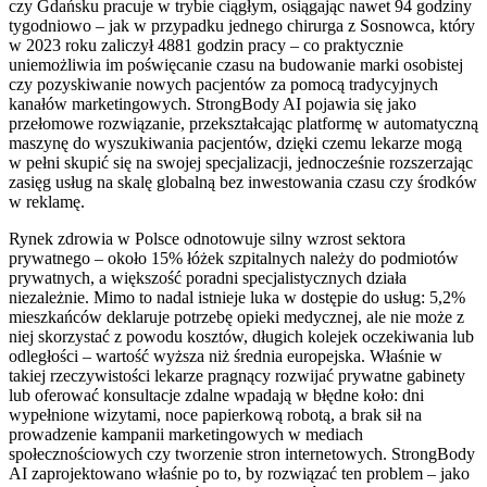
czy Gdańsku pracuje w trybie ciągłym, osiągając nawet 94 godziny
tygodniowo – jak w przypadku jednego chirurga z Sosnowca, który
w 2023 roku zaliczył 4881 godzin pracy – co praktycznie
uniemożliwia im poświęcanie czasu na budowanie marki osobistej
czy pozyskiwanie nowych pacjentów za pomocą tradycyjnych
kanałów marketingowych. StrongBody AI pojawia się jako
przełomowe rozwiązanie, przekształcając platformę w automatyczną
maszynę do wyszukiwania pacjentów, dzięki czemu lekarze mogą
w pełni skupić się na swojej specjalizacji, jednocześnie rozszerzając
zasięg usług na skalę globalną bez inwestowania czasu czy środków
w reklamę.
Rynek zdrowia w Polsce odnotowuje silny wzrost sektora
prywatnego – około 15% łóżek szpitalnych należy do podmiotów
prywatnych, a większość poradni specjalistycznych działa
niezależnie. Mimo to nadal istnieje luka w dostępie do usług: 5,2%
mieszkańców deklaruje potrzebę opieki medycznej, ale nie może z
niej skorzystać z powodu kosztów, długich kolejek oczekiwania lub
odległości – wartość wyższa niż średnia europejska. Właśnie w
takiej rzeczywistości lekarze pragnący rozwijać prywatne gabinety
lub oferować konsultacje zdalne wpadają w błędne koło: dni
wypełnione wizytami, noce papierkową robotą, a brak sił na
prowadzenie kampanii marketingowych w mediach
społecznościowych czy tworzenie stron internetowych. StrongBody
AI zaprojektowano właśnie po to, by rozwiązać ten problem – jako