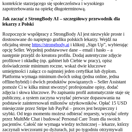
kontekście starzejącego się społeczeństwa i wysokiego
zapotrzebowania na opiekę długoterminową.
Jak zacząć z StrongBody AI – szczegółowy przewodnik dla
lekarzy z Polski
Rozpoczęcie współpracy z StrongBody AI jest niezwykle proste i
dostosowane do napiętego grafiku polskich lekarzy. Wejdź na
oficjalną stronę
https://strongbody.ai
i kliknij „Sign Up”, wybierając
opcję Seller. Wypełnij podstawowe dane – email i hasło – a
następnie przejdź do kreatora profilu. Dodaj autentyczne zdjęcie
profilowe i okładkę (np. gabinet lub Ciebie w pracy), opisz
doświadczenie minimum roczne, wskaż dwie kluczowe
umiejętności i załącz co najmniej jeden certyfikat lub dyplom.
Platforma wymaga minimum dwóch usług (jedna online, jedna
offline/hybrid) i dwóch produktów powiązanych – Seller Assistant
pomoże Ci w kilka minut stworzyć profesjonalne opisy, dodać
zdjęcia i słowa kluczowe. Po zapisaniu profil automatycznie staje się
publiczny, a system zaczyna wysyłać pierwsze dopasowania na
podstawie zainteresowań milionów użytkowników. Opłać 15 USD
miesięcznie przez Stripe lub PayPal – proces jest bezpieczny i
szybki. Od tego momentu możesz odbierać requesty, wysyłać oferty
przez MultiMe Chat i budować Personal Care Team dla swoich
pacjentów. Całość nie wymaga wiedzy technicznej – lekarze, którzy
zaczynali wieczorami po dyżurach, już po tygodniu otrzymywali