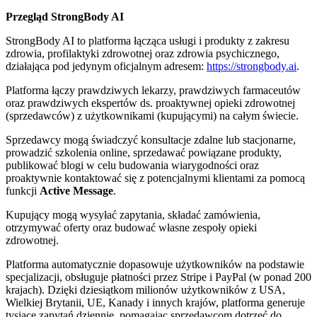
Przegląd StrongBody AI
StrongBody AI to platforma łącząca usługi i produkty z zakresu
zdrowia, profilaktyki zdrowotnej oraz zdrowia psychicznego,
działająca pod jedynym oficjalnym adresem:
https://strongbody.ai
.
Platforma łączy prawdziwych lekarzy, prawdziwych farmaceutów
oraz prawdziwych ekspertów ds. proaktywnej opieki zdrowotnej
(sprzedawców) z użytkownikami (kupującymi) na całym świecie.
Sprzedawcy mogą świadczyć konsultacje zdalne lub stacjonarne,
prowadzić szkolenia online, sprzedawać powiązane produkty,
publikować blogi w celu budowania wiarygodności oraz
proaktywnie kontaktować się z potencjalnymi klientami za pomocą
funkcji
Active Message
.
Kupujący mogą wysyłać zapytania, składać zamówienia,
otrzymywać oferty oraz budować własne zespoły opieki
zdrowotnej.
Platforma automatycznie dopasowuje użytkowników na podstawie
specjalizacji, obsługuje płatności przez Stripe i PayPal (w ponad 200
krajach). Dzięki dziesiątkom milionów użytkowników z USA,
Wielkiej Brytanii, UE, Kanady i innych krajów, platforma generuje
tysiące zapytań dziennie, pomagając sprzedawcom dotrzeć do