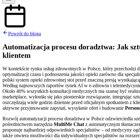
Powrót do bloga
Automatizacja procesu doradztwa: Jak sztu
klientem
W kontekście rynku usług zdrowotnych w Polsce, który przechodzi 
optymalizacji czasu i podnoszenia jakości opieki zarówno dla specj
polski system opieki zdrowotnej stoi przed znaczną presją wynikając
Według najnowszych raportów rynek AI w e-zdrowiu i telemedycynie 
Około 40% wszystkich konsultacji medycznych ma szansę być realiz
marketplace, wyłoniła się jako pionierskie rozwiązanie, integrując sz
oszczędzają wiele godzin dziennie przed oficjalnym spotkaniem z kli
aktywne przyjmowanie zapytań, wysyłanie ofert i budowanie
Person
Rozwój automatyzacji procesu doradztwa w Polsce odzwierciedla szers
pośrednictwem narzędzia
MultiMe Chat
z automatycznym tłumaczeni
proponuje najbardziej odpowiednich specjalistów – od medycyny ogólne
także otwiera możliwości dla indywidualnych specjalistów na rozszerz