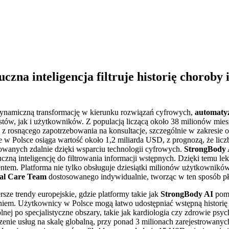
czna inteligencja filtruje historię choroby
dynamiczną transformację w kierunku rozwiązań cyfrowych,
automaty
alistów, jak i użytkowników. Z populacją liczącą około 38 milionów mi
ą z rosnącego zapotrzebowania na konsultacje, szczególnie w zakresie 
w Polsce osiąga wartość około 1,2 miliarda USD, z prognozą, że liczb
owanych zdalnie dzięki wsparciu technologii cyfrowych.
StrongBody 
tuczną inteligencję do filtrowania informacji wstępnych. Dzięki temu le
entem. Platforma nie tylko obsługuje dziesiątki milionów użytkowników
al Care Team
dostosowanego indywidualnie, tworząc w ten sposób pł
ze trendy europejskie, gdzie platformy takie jak
StrongBody AI
poma
em. Użytkownicy w Polsce mogą łatwo udostępniać wstępną historię ch
j po specjalistyczne obszary, takie jak kardiologia czy zdrowie psych
enie usług na skalę globalną, przy ponad 3 milionach zarejestrowanych 