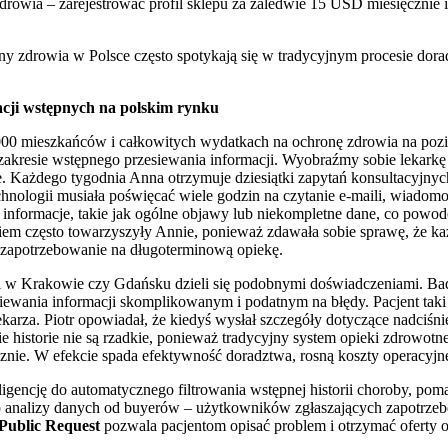
 zdrowia – zarejestrować profil sklepu za zaledwie 15 USD miesięcznie
ny zdrowia w Polsce często spotykają się w tradycyjnym procesie dorad
acji wstępnych na polskim rynku
1000 mieszkańców i całkowitych wydatkach na ochronę zdrowia na pozi
 w zakresie wstępnego przesiewania informacji. Wyobraźmy sobie lekar
 Każdego tygodnia Anna otrzymuje dziesiątki zapytań konsultacyjnych
hnologii musiała poświęcać wiele godzin na czytanie e-maili, wiado
tne informacje, takie jak ogólne objawy lub niekompletne dane, co po
iem często towarzyszyły Annie, ponieważ zdawała sobie sprawę, że ka
za zapotrzebowanie na długoterminową opiekę.
ni w Krakowie czy Gdańsku dzieli się podobnymi doświadczeniami. Ba
esiewania informacji skomplikowanym i podatnym na błędy. Pacjent taki
ekarza. Piotr opowiadał, że kiedyś wysłał szczegóły dotyczące nadciśni
e historie nie są rzadkie, ponieważ tradycyjny system opieki zdrowotn
nie. W efekcie spada efektywność doradztwa, rosną koszty operacyjne,
ligencję do automatycznego filtrowania wstępnej historii choroby, pom
 analizy danych od buyerów – użytkowników zgłaszających zapotrze
Public Request
pozwala pacjentom opisać problem i otrzymać oferty o