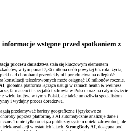
 i informacje wstępne przed spotkaniem z
zacja procesu doradztwa
stała się kluczowym elementem
eszkańców, w tym ponad 7,36 miliona osób powyżej 65. roku życia,
opieki nad chorobami przewlekłymi i poradnictwa na odległość.
a konsultacji telezdrowotnych może osiągnąć 10 milionów rocznie.
AI
, globalna platforma łącząca usługi w ramach health & wellness
karze, farmaceuci i specjaliści zdrowia w Polsce oraz na całym świecie
 z wielu krajów, w tym z Polski, ale także umożliwia specjalistom
ynny i wydajny proces doradztwa.
gają przełamywać bariery geograficzne i językowe za
oroby poprzez platformę, a AI automatycznie analizuje dane i
iczne. To nie tylko odciąża publiczny system opieki zdrowotnej, ale
telekonsultacji w ostatnich latach.
StrongBody AI
, dostępna pod