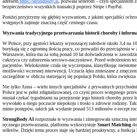
adresem
https://strongbody.ai
, pozwala sellerom – czyli specjalistom
bezpieczeństwo wszystkich transakcji poprzez Stripe i PayPal.
Poniżej przyjrzymy się głębiej wyzwaniom, z jakimi specjaliści ochro
wstępnych zajmuje znaczną część cennego czasu.
Wyzwania tradycyjnego przetwarzania historii choroby i inform
W Polsce, przy gęstości lekarzy wynoszącej zaledwie około 3,4 na 
borykają się z ogromną ilością pracy, co prowadzi do przeciążenia
Warszawie, która ma za sobą ponad 10 lat doświadczenia w zawodzie.
cukrzyca czy zaburzenia sercowo-naczyniowe. Przed wdrożeniem tec
pacjentów. Wielokrotnie czuła się wyczerpana, klasyfikując nieisto
możliwości wczesnej interwencji. Uczucia lęku zmieszane z zmęczen
szczególnie w obliczu starzejącej się populacji Polski, która zwięks
Nie tylko Anna – wielu innych specjalistów z prywatnych przychod
Polsce jest w pełni zdigitalizowanej, co czyni proces wstępnego prz
musiał czekać tygodniami na przejrzenie jego historii choroby przez l
wywołało u niego poczucie niepokoju i troski o zdrowie rodziny. Taki
mimo postępów, takich jak wydanie ponad 513 milionów e-recept rocz
StrongBody AI
rozpoznała te wyzwania i zintegrowała sztuczną inte
ręcznego przetwarzania, platforma wykorzystuje
Smart Matching
do
sellerów. Dzięki temu proces staje się bardziej proaktywny, a funkcja