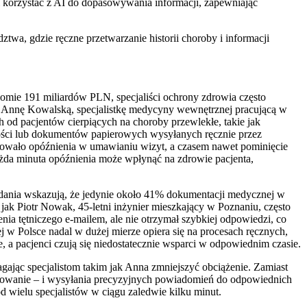
 i korzystać z AI do dopasowywania informacji, zapewniając
ztwa, gdzie ręczne przetwarzanie historii choroby i informacji
omie 191 miliardów PLN, specjaliści ochrony zdrowia często
kę Annę Kowalską, specjalistkę medycyny wewnętrznej pracującą w
 od pacjentów cierpiących na choroby przewlekłe, takie jak
mości lub dokumentów papierowych wysyłanych ręcznie przez
wodowało opóźnienia w umawianiu wizyt, a czasem nawet pominięcie
żda minuta opóźnienia może wpłynąć na zdrowie pacjenta,
dania wskazują, że jedynie około 41% dokumentacji medycznej w
 jak Piotr Nowak, 45-letni inżynier mieszkający w Poznaniu, często
enia tętniczego e-mailem, ale nie otrzymał szybkiej odpowiedzi, co
ej w Polsce nadal w dużej mierze opiera się na procesach ręcznych,
 a pacjenci czują się niedostatecznie wsparci w odpowiednim czasie.
agając specjalistom takim jak Anna zmniejszyć obciążenie. Zamiast
bowanie – i wysyłania precyzyjnych powiadomień do odpowiednich
d wielu specjalistów w ciągu zaledwie kilku minut.