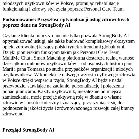
młodszych użytkowników w Polsce, promując rehabilitację
funkcjonalną i zdrowy styl życia poprzez Personal Care Team.
Podsumowanie: Przyszłość optymalizacji usług zdrowotnych
poprzez dane na StrongBody AI
Czytanie klienta poprzez dane nie tylko pozwala StrongBody AI
optymalizować usługi, ale także budować kompleksowy ekosystem
opieki zdrowotnej łączący polski rynek z trendami globalnymi.
Dzięki pionierskim funkcjom takim jak Personal Care Team,
MultiMe Chat i Smart Matching platforma dostarcza realną wartość
dziesiątkom milionów użytkowników – od osobistych historii pani
Marii i pana Tomasza po studia przypadków organizacji i młodych
użytkowników. W kontekście dalszego wzrostu cyfrowego zdrowia
w Polsce dzięki wsparciu rządu, StrongBody AI będzie nadal
przewodzić, stawiając na zaufanie, personalizację i połączenia
ponad granicami. Każdy użytkownik, niezależnie od miejsca
zamieszkania, może przejąć aktywną rolę w dbaniu o własne
zdrowie w sposób skuteczny i znaczący, przyczyniając się do
podnoszenia jakości życia i zrównoważonego rozwoju całej branży
zdrowotnej.
Przegląd StrongBody AI