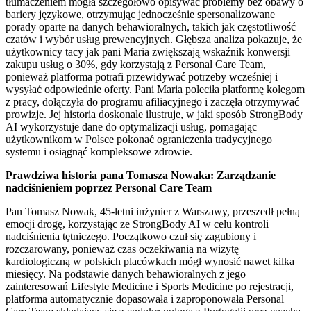
tłumaczeniem mogła szczegółowo opisywać problemy bez obawy o
bariery językowe, otrzymując jednocześnie spersonalizowane
porady oparte na danych behawioralnych, takich jak częstotliwość
czatów i wybór usług prewencyjnych. Głębsza analiza pokazuje, że
użytkownicy tacy jak pani Maria zwiększają wskaźnik konwersji
zakupu usług o 30%, gdy korzystają z Personal Care Team,
ponieważ platforma potrafi przewidywać potrzeby wcześniej i
wysyłać odpowiednie oferty. Pani Maria poleciła platformę kolegom
z pracy, dołączyła do programu afiliacyjnego i zaczęła otrzymywać
prowizje. Jej historia doskonale ilustruje, w jaki sposób StrongBody
AI wykorzystuje dane do optymalizacji usług, pomagając
użytkownikom w Polsce pokonać ograniczenia tradycyjnego
systemu i osiągnąć kompleksowe zdrowie.
Prawdziwa historia pana Tomasza Nowaka: Zarządzanie
nadciśnieniem poprzez Personal Care Team
Pan Tomasz Nowak, 45-letni inżynier z Warszawy, przeszedł pełną
emocji drogę, korzystając ze StrongBody AI w celu kontroli
nadciśnienia tętniczego. Początkowo czuł się zagubiony i
rozczarowany, ponieważ czas oczekiwania na wizytę
kardiologiczną w polskich placówkach mógł wynosić nawet kilka
miesięcy. Na podstawie danych behawioralnych z jego
zainteresowań Lifestyle Medicine i Sports Medicine po rejestracji,
platforma automatycznie dopasowała i zaproponowała Personal