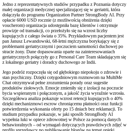
Jedno z reprezentatywnych studiów przypadku z Poznania dotyczy
małej organizacji medycznej specjalizującej się w geriatrii, która
dołączyła do programu Organization Partner StrongBody AI. Przy
opłacie 6000 USD rocznie (z możliwością obniżenia dzięki
voucherom) organizacja udostępniła bazę klientów i otrzymuje
prowizje od transakcji, co przełożyło się na wzrost liczby
kupujących z całego świata o 35%. Przykładowym pacjentem jest
pan Janusz Lewandowski, 68-letni mężczyzna borykający się z
problemami geriatrycznymi i poczuciem samotności duchowej po
stracie żony. Dane dopasowania oparte na zainteresowaniach
geriatrycznych połączyły go z Personal Care Team składającym się
z lokalnego geriatry i doradcy duchowego ze Indii.
Jego podróż rozpoczęła się od głębokiego niepokoju o zdrowie i
stan psychiczny. Dzięki cotygodniowym rozmowom na MultiMe
Chat otrzymywał pełne zrozumienia porady oraz sugestie
produktów ziołowych. Emocje zmieniły się z izolacji na poczucie
bycia wspieranym i połączonym, a jakość życia wyraźnie wzrosła.
Szczegółowa analiza pokazuje wzrost retencji kupujących o 40%
dzięki mechanizmowi escrow chroniącemu płatności oraz funkcji
potwierdzenia wykonania oferty po 15 dniach bez reklamacji. To
studium przypadku pokazuje, w jaki sposób StrongBody AI
wypełnia luki w opiece zdrowotnej w Polsce za pomocą danych
behawioralnych – od wymagań dotyczących prawdziwych zdjęć w
profilu sprzedawcy po publikowanie blogów na temat opieki