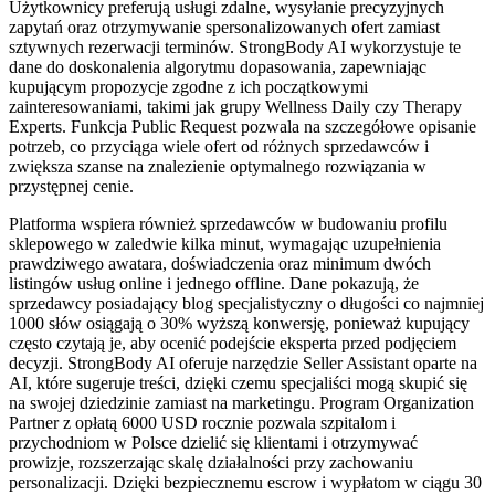
Użytkownicy preferują usługi zdalne, wysyłanie precyzyjnych
zapytań oraz otrzymywanie spersonalizowanych ofert zamiast
sztywnych rezerwacji terminów. StrongBody AI wykorzystuje te
dane do doskonalenia algorytmu dopasowania, zapewniając
kupującym propozycje zgodne z ich początkowymi
zainteresowaniami, takimi jak grupy Wellness Daily czy Therapy
Experts. Funkcja Public Request pozwala na szczegółowe opisanie
potrzeb, co przyciąga wiele ofert od różnych sprzedawców i
zwiększa szanse na znalezienie optymalnego rozwiązania w
przystępnej cenie.
Platforma wspiera również sprzedawców w budowaniu profilu
sklepowego w zaledwie kilka minut, wymagając uzupełnienia
prawdziwego awatara, doświadczenia oraz minimum dwóch
listingów usług online i jednego offline. Dane pokazują, że
sprzedawcy posiadający blog specjalistyczny o długości co najmniej
1000 słów osiągają o 30% wyższą konwersję, ponieważ kupujący
często czytają je, aby ocenić podejście eksperta przed podjęciem
decyzji. StrongBody AI oferuje narzędzie Seller Assistant oparte na
AI, które sugeruje treści, dzięki czemu specjaliści mogą skupić się
na swojej dziedzinie zamiast na marketingu. Program Organization
Partner z opłatą 6000 USD rocznie pozwala szpitalom i
przychodniom w Polsce dzielić się klientami i otrzymywać
prowizje, rozszerzając skalę działalności przy zachowaniu
personalizacji. Dzięki bezpiecznemu escrow i wypłatom w ciągu 30