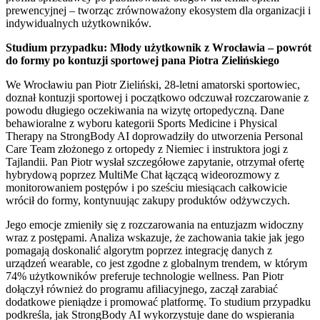
prewencyjnej – tworząc zrównoważony ekosystem dla organizacji i
indywidualnych użytkowników.
Studium przypadku: Młody użytkownik z Wrocławia – powrót
do formy po kontuzji sportowej pana Piotra Zielińskiego
We Wrocławiu pan Piotr Zieliński, 28-letni amatorski sportowiec,
doznał kontuzji sportowej i początkowo odczuwał rozczarowanie z
powodu długiego oczekiwania na wizytę ortopedyczną. Dane
behawioralne z wyboru kategorii Sports Medicine i Physical
Therapy na StrongBody AI doprowadziły do utworzenia Personal
Care Team złożonego z ortopedy z Niemiec i instruktora jogi z
Tajlandii. Pan Piotr wysłał szczegółowe zapytanie, otrzymał ofertę
hybrydową poprzez MultiMe Chat łączącą wideorozmowy z
monitorowaniem postępów i po sześciu miesiącach całkowicie
wrócił do formy, kontynuując zakupy produktów odżywczych.
Jego emocje zmieniły się z rozczarowania na entuzjazm widoczny
wraz z postępami. Analiza wskazuje, że zachowania takie jak jego
pomagają doskonalić algorytm poprzez integrację danych z
urządzeń wearable, co jest zgodne z globalnym trendem, w którym
74% użytkowników preferuje technologie wellness. Pan Piotr
dołączył również do programu afiliacyjnego, zaczął zarabiać
dodatkowe pieniądze i promować platformę. To studium przypadku
podkreśla, jak StrongBody AI wykorzystuje dane do wspierania