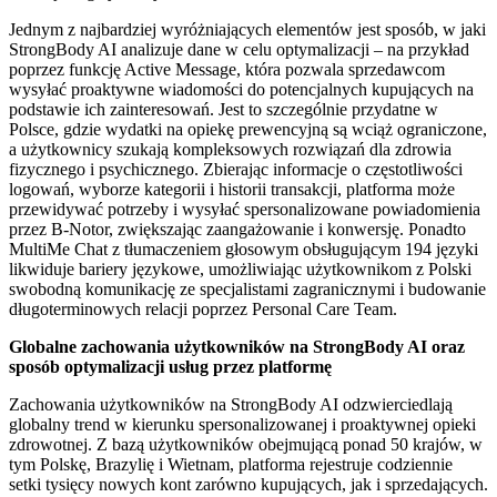
Jednym z najbardziej wyróżniających elementów jest sposób, w jaki
StrongBody AI analizuje dane w celu optymalizacji – na przykład
poprzez funkcję Active Message, która pozwala sprzedawcom
wysyłać proaktywne wiadomości do potencjalnych kupujących na
podstawie ich zainteresowań. Jest to szczególnie przydatne w
Polsce, gdzie wydatki na opiekę prewencyjną są wciąż ograniczone,
a użytkownicy szukają kompleksowych rozwiązań dla zdrowia
fizycznego i psychicznego. Zbierając informacje o częstotliwości
logowań, wyborze kategorii i historii transakcji, platforma może
przewidywać potrzeby i wysyłać spersonalizowane powiadomienia
przez B-Notor, zwiększając zaangażowanie i konwersję. Ponadto
MultiMe Chat z tłumaczeniem głosowym obsługującym 194 języki
likwiduje bariery językowe, umożliwiając użytkownikom z Polski
swobodną komunikację ze specjalistami zagranicznymi i budowanie
długoterminowych relacji poprzez Personal Care Team.
Globalne zachowania użytkowników na StrongBody AI oraz
sposób optymalizacji usług przez platformę
Zachowania użytkowników na StrongBody AI odzwierciedlają
globalny trend w kierunku spersonalizowanej i proaktywnej opieki
zdrowotnej. Z bazą użytkowników obejmującą ponad 50 krajów, w
tym Polskę, Brazylię i Wietnam, platforma rejestruje codziennie
setki tysięcy nowych kont zarówno kupujących, jak i sprzedających.