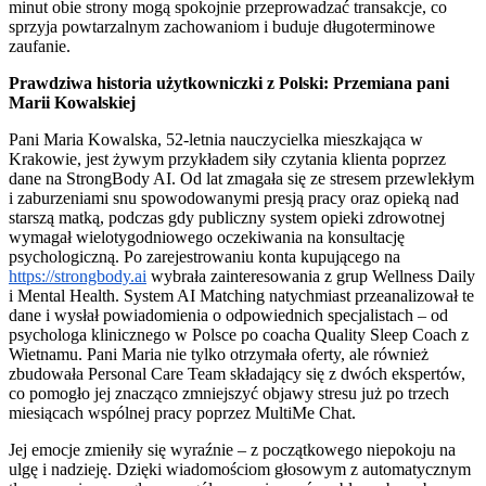
minut obie strony mogą spokojnie przeprowadzać transakcje, co
sprzyja powtarzalnym zachowaniom i buduje długoterminowe
zaufanie.
Prawdziwa historia użytkowniczki z Polski: Przemiana pani
Marii Kowalskiej
Pani Maria Kowalska, 52-letnia nauczycielka mieszkająca w
Krakowie, jest żywym przykładem siły czytania klienta poprzez
dane na StrongBody AI. Od lat zmagała się ze stresem przewlekłym
i zaburzeniami snu spowodowanymi presją pracy oraz opieką nad
starszą matką, podczas gdy publiczny system opieki zdrowotnej
wymagał wielotygodniowego oczekiwania na konsultację
psychologiczną. Po zarejestrowaniu konta kupującego na
https://strongbody.ai
wybrała zainteresowania z grup Wellness Daily
i Mental Health. System AI Matching natychmiast przeanalizował te
dane i wysłał powiadomienia o odpowiednich specjalistach – od
psychologa klinicznego w Polsce po coacha Quality Sleep Coach z
Wietnamu. Pani Maria nie tylko otrzymała oferty, ale również
zbudowała Personal Care Team składający się z dwóch ekspertów,
co pomogło jej znacząco zmniejszyć objawy stresu już po trzech
miesiącach wspólnej pracy poprzez MultiMe Chat.
Jej emocje zmieniły się wyraźnie – z początkowego niepokoju na
ulgę i nadzieję. Dzięki wiadomościom głosowym z automatycznym