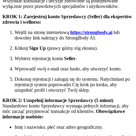
Wszystkie konsultacje i decyzje zdrowotne są podejmowane
wyłącznie przez prawdziwych specjalistów i użytkowników.
KROK 1: Zarejestruj konto Sprzedawcy (Seller) dla ekspertów
zdrowia i wellness:
Wejdź na stronę internetową
https://strongbody.ai
lub
dowolny link należący do StrongBody AI.
Kliknij
Sign Up
(prawy górny róg ekranu).
Wybierz rejestrację konta
Seller
.
Wprowadź swój e-mail oraz hasło, aby utworzyć konto.
Dokonaj rejestracji i zaloguj się do systemu. Natychmiast po
rejestracji system poprowadzi Cię krok po kroku, aby
uzupełnić profil i otworzyć Twój sklep.
KROK 2: Uzupełnij informacje Sprzedawcy (5 minut)
Standardowe konto Sprzedawcy wymaga pełnych informacji, aby
móc zacząć przyjmować transakcje od klientów.
Obowiązkowe
informacje osobiste:
Imię i nazwisko, płeć oraz adres geograficzny.