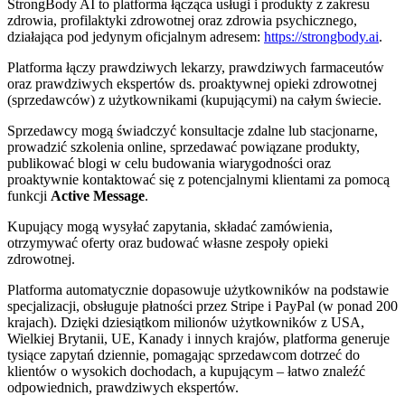
StrongBody AI to platforma łącząca usługi i produkty z zakresu
zdrowia, profilaktyki zdrowotnej oraz zdrowia psychicznego,
działająca pod jedynym oficjalnym adresem:
https://strongbody.ai
.
Platforma łączy prawdziwych lekarzy, prawdziwych farmaceutów
oraz prawdziwych ekspertów ds. proaktywnej opieki zdrowotnej
(sprzedawców) z użytkownikami (kupującymi) na całym świecie.
Sprzedawcy mogą świadczyć konsultacje zdalne lub stacjonarne,
prowadzić szkolenia online, sprzedawać powiązane produkty,
publikować blogi w celu budowania wiarygodności oraz
proaktywnie kontaktować się z potencjalnymi klientami za pomocą
funkcji
Active Message
.
Kupujący mogą wysyłać zapytania, składać zamówienia,
otrzymywać oferty oraz budować własne zespoły opieki
zdrowotnej.
Platforma automatycznie dopasowuje użytkowników na podstawie
specjalizacji, obsługuje płatności przez Stripe i PayPal (w ponad 200
krajach). Dzięki dziesiątkom milionów użytkowników z USA,
Wielkiej Brytanii, UE, Kanady i innych krajów, platforma generuje
tysiące zapytań dziennie, pomagając sprzedawcom dotrzeć do
klientów o wysokich dochodach, a kupującym – łatwo znaleźć
odpowiednich, prawdziwych ekspertów.