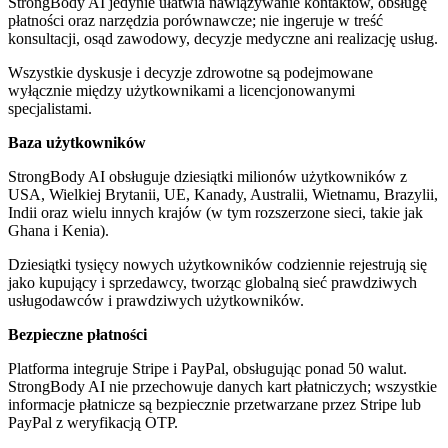
StrongBody AI jedynie ułatwia nawiązywanie kontaktów, obsługę
płatności oraz narzędzia porównawcze; nie ingeruje w treść
konsultacji, osąd zawodowy, decyzje medyczne ani realizację usług.
Wszystkie dyskusje i decyzje zdrowotne są podejmowane
wyłącznie między użytkownikami a licencjonowanymi
specjalistami.
Baza użytkowników
StrongBody AI obsługuje dziesiątki milionów użytkowników z
USA, Wielkiej Brytanii, UE, Kanady, Australii, Wietnamu, Brazylii,
Indii oraz wielu innych krajów (w tym rozszerzone sieci, takie jak
Ghana i Kenia).
Dziesiątki tysięcy nowych użytkowników codziennie rejestrują się
jako kupujący i sprzedawcy, tworząc globalną sieć prawdziwych
usługodawców i prawdziwych użytkowników.
Bezpieczne płatności
Platforma integruje Stripe i PayPal, obsługując ponad 50 walut.
StrongBody AI nie przechowuje danych kart płatniczych; wszystkie
informacje płatnicze są bezpiecznie przetwarzane przez Stripe lub
PayPal z weryfikacją OTP.