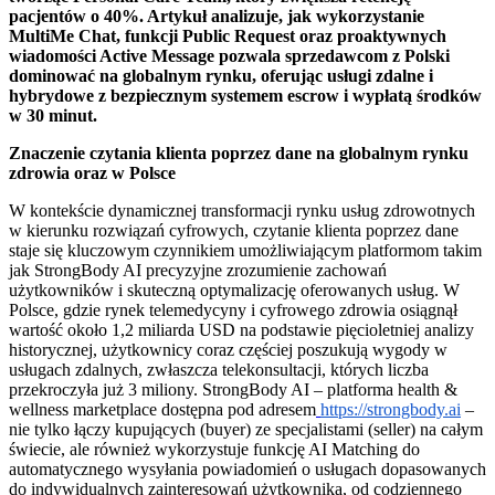
pacjentów o 40%. Artykuł analizuje, jak wykorzystanie
MultiMe Chat, funkcji Public Request oraz proaktywnych
wiadomości Active Message pozwala sprzedawcom z Polski
dominować na globalnym rynku, oferując usługi zdalne i
hybrydowe z bezpiecznym systemem escrow i wypłatą środków
w 30 minut.
Znaczenie czytania klienta poprzez dane na globalnym rynku
zdrowia oraz w Polsce
W kontekście dynamicznej transformacji rynku usług zdrowotnych
w kierunku rozwiązań cyfrowych, czytanie klienta poprzez dane
staje się kluczowym czynnikiem umożliwiającym platformom takim
jak StrongBody AI precyzyjne zrozumienie zachowań
użytkowników i skuteczną optymalizację oferowanych usług. W
Polsce, gdzie rynek telemedycyny i cyfrowego zdrowia osiągnął
wartość około 1,2 miliarda USD na podstawie pięcioletniej analizy
historycznej, użytkownicy coraz częściej poszukują wygody w
usługach zdalnych, zwłaszcza telekonsultacji, których liczba
przekroczyła już 3 miliony. StrongBody AI – platforma health &
wellness marketplace dostępna pod adresem
https://strongbody.ai
–
nie tylko łączy kupujących (buyer) ze specjalistami (seller) na całym
świecie, ale również wykorzystuje funkcję AI Matching do
automatycznego wysyłania powiadomień o usługach dopasowanych
do indywidualnych zainteresowań użytkownika, od codziennego