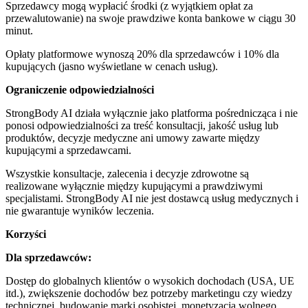
Sprzedawcy mogą wypłacić środki (z wyjątkiem opłat za
przewalutowanie) na swoje prawdziwe konta bankowe w ciągu 30
minut.
Opłaty platformowe wynoszą 20% dla sprzedawców i 10% dla
kupujących (jasno wyświetlane w cenach usług).
Ograniczenie odpowiedzialności
StrongBody AI działa wyłącznie jako platforma pośrednicząca i nie
ponosi odpowiedzialności za treść konsultacji, jakość usług lub
produktów, decyzje medyczne ani umowy zawarte między
kupującymi a sprzedawcami.
Wszystkie konsultacje, zalecenia i decyzje zdrowotne są
realizowane wyłącznie między kupującymi a prawdziwymi
specjalistami. StrongBody AI nie jest dostawcą usług medycznych i
nie gwarantuje wyników leczenia.
Korzyści
Dla sprzedawców:
Dostęp do globalnych klientów o wysokich dochodach (USA, UE
itd.), zwiększenie dochodów bez potrzeby marketingu czy wiedzy
technicznej, budowanie marki osobistej, monetyzacja wolnego