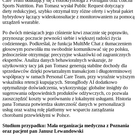
Care Team składający się z endokrynologa z Portugalii oraz coacha
Sports Nutrition. Pan Tomasz wysłał Public Request dotyczący
diety redukcyjnej, szybko otrzymał trzy różne oferty i wybrał pakiet
hybrydowy łączący wideokonsultacje z monitorowaniem za pomocą
urządzeń wearable.
Po dwóch miesiącach jego ciśnienie krwi znacznie się poprawiło,
przynosząc poczucie pewności siebie i większej radości życia
codziennego. Podkreślał, że funkcja MultiMe Chat z tłumaczeniem
głosowym pozwoliła mu swobodnie komunikować się po polsku,
jednocześnie otrzymując precyzyjne wskazówki od zagranicznych
ekspertów. Analiza danych behawioralnych wskazuje, że
użytkownicy tacy jak pan Tomasz generują stabilne dochody dla
sprzedawców dzięki powtarzalnym transakcjom i długoterminowej
współpracy w ramach Personal Care Team, przy wyraźnie wyższym
wskaźniku retencji kupujących. StrongBody AI dodatkowo
optymalizuje doświadczenia, wykorzystując globalne insighty do
sugerowania odpowiednich produktów odżywczych, co pozwala
zaoszczędzić koszty w porównaniu z lokalnymi usługami. Historia
pana Tomasza potwierdza skuteczność danych w personalizacji
usług oraz ważną rolę platformy we wsparciu zarządzania
chorobami przewlekłymi w Polsce.
Studium przypadku: Mała organizacja medyczna z Poznania
oraz pacjent pan Janusz Lewandowski