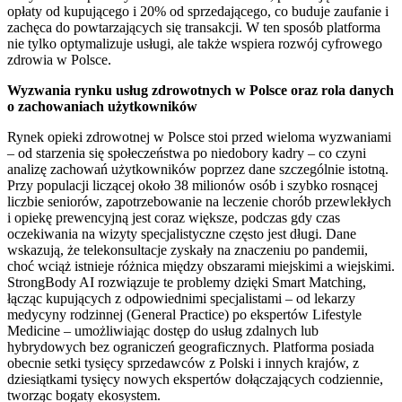
opłaty od kupującego i 20% od sprzedającego, co buduje zaufanie i
zachęca do powtarzających się transakcji. W ten sposób platforma
nie tylko optymalizuje usługi, ale także wspiera rozwój cyfrowego
zdrowia w Polsce.
Wyzwania rynku usług zdrowotnych w Polsce oraz rola danych
o zachowaniach użytkowników
Rynek opieki zdrowotnej w Polsce stoi przed wieloma wyzwaniami
– od starzenia się społeczeństwa po niedobory kadry – co czyni
analizę zachowań użytkowników poprzez dane szczególnie istotną.
Przy populacji liczącej około 38 milionów osób i szybko rosnącej
liczbie seniorów, zapotrzebowanie na leczenie chorób przewlekłych
i opiekę prewencyjną jest coraz większe, podczas gdy czas
oczekiwania na wizyty specjalistyczne często jest długi. Dane
wskazują, że telekonsultacje zyskały na znaczeniu po pandemii,
choć wciąż istnieje różnica między obszarami miejskimi a wiejskimi.
StrongBody AI rozwiązuje te problemy dzięki Smart Matching,
łącząc kupujących z odpowiednimi specjalistami – od lekarzy
medycyny rodzinnej (General Practice) po ekspertów Lifestyle
Medicine – umożliwiając dostęp do usług zdalnych lub
hybrydowych bez ograniczeń geograficznych. Platforma posiada
obecnie setki tysięcy sprzedawców z Polski i innych krajów, z
dziesiątkami tysięcy nowych ekspertów dołączających codziennie,
tworząc bogaty ekosystem.