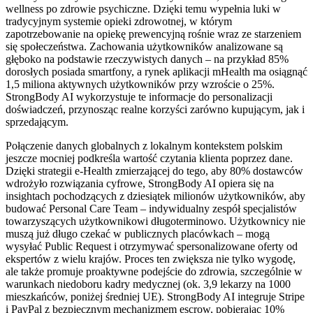
wellness po zdrowie psychiczne. Dzięki temu wypełnia luki w
tradycyjnym systemie opieki zdrowotnej, w którym
zapotrzebowanie na opiekę prewencyjną rośnie wraz ze starzeniem
się społeczeństwa. Zachowania użytkowników analizowane są
głęboko na podstawie rzeczywistych danych – na przykład 85%
dorosłych posiada smartfony, a rynek aplikacji mHealth ma osiągnąć
1,5 miliona aktywnych użytkowników przy wzroście o 25%.
StrongBody AI wykorzystuje te informacje do personalizacji
doświadczeń, przynosząc realne korzyści zarówno kupującym, jak i
sprzedającym.
Połączenie danych globalnych z lokalnym kontekstem polskim
jeszcze mocniej podkreśla wartość czytania klienta poprzez dane.
Dzięki strategii e-Health zmierzającej do tego, aby 80% dostawców
wdrożyło rozwiązania cyfrowe, StrongBody AI opiera się na
insightach pochodzących z dziesiątek milionów użytkowników, aby
budować Personal Care Team – indywidualny zespół specjalistów
towarzyszących użytkownikowi długoterminowo. Użytkownicy nie
muszą już długo czekać w publicznych placówkach – mogą
wysyłać Public Request i otrzymywać spersonalizowane oferty od
ekspertów z wielu krajów. Proces ten zwiększa nie tylko wygodę,
ale także promuje proaktywne podejście do zdrowia, szczególnie w
warunkach niedoboru kadry medycznej (ok. 3,9 lekarzy na 1000
mieszkańców, poniżej średniej UE). StrongBody AI integruje Stripe
i PayPal z bezpiecznym mechanizmem escrow, pobierając 10%