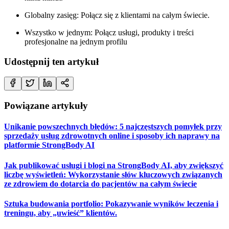
Globalny zasięg: Połącz się z klientami na całym świecie.
Wszystko w jednym: Połącz usługi, produkty i treści
profesjonalne na jednym profilu
Udostępnij ten artykuł
Powiązane artykuły
Unikanie powszechnych błędów: 5 najczęstszych pomyłek przy
sprzedaży usług zdrowotnych online i sposoby ich naprawy na
platformie StrongBody AI
Jak publikować usługi i blogi na StrongBody AI, aby zwiększyć
liczbę wyświetleń: Wykorzystanie słów kluczowych związanych
ze zdrowiem do dotarcia do pacjentów na całym świecie
Sztuka budowania portfolio: Pokazywanie wyników leczenia i
treningu, aby „uwieść” klientów.