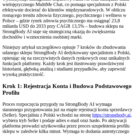
wielojęzycznego MultiMe Chat, co pomaga specjalistom z Polski
efektywnie docierać do klientów międzynarodowych. W obliczu
rosnącego trendu zdrowia fizycznego, psychicznego i wellness w
Polsce – gdzie rynek zdrowia psychicznego ma osiągnąć 23,8
miliarda USD do 2033 przy CAGR 13,5% – budowa sklepu na
StrongBody AI staje się strategiczną okazją do zwiększenia
dochodów i wzmocnienia osobistej marki.
Niniejszy artykuł szczegółowo opisuje 7 kroków do zbudowania
udanego sklepu StrongBody AI dedykowany specjalistom z Polski,
opierając się na rzeczywistych danych rynkowych oraz unikalnych
funkcjach platformy. Każdy krok jest ilustrowany prawdziwymi
historiami, głęboką analizą i studiami przypadków, aby zapewnić
wysoką praktyczność.
Krok 1: Rejestracja Konta i Budowa Podstawowego
Profilu
Proces rozpoczęcia przygody na StrongBody AI wymaga
starannego przygotowania już na etapie rejestracji konta sprzedawcy
(Seller). Specjalista z Polski wchodzi na stronę
https://strongbody.ai
,
wybiera tryb Seller i podaje adres e-mail oraz hasło. Po aktywacji
platforma prowadzi użytkownika przez proces uzupełnienia profilu
sklepu w zaledwie kilka minut. Wymaga to dodania autentycznego