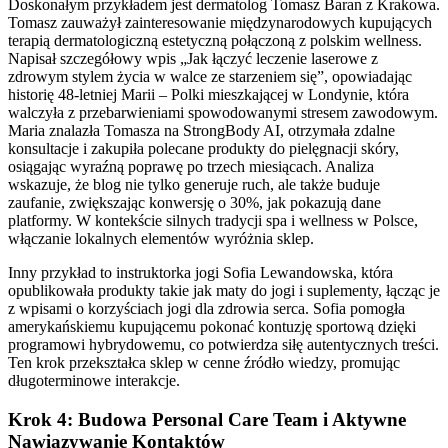
Doskonałym przykładem jest dermatolog Tomasz Baran z Krakowa.
Tomasz zauważył zainteresowanie międzynarodowych kupujących
terapią dermatologiczną estetyczną połączoną z polskim wellness.
Napisał szczegółowy wpis „Jak łączyć leczenie laserowe z
zdrowym stylem życia w walce ze starzeniem się”, opowiadając
historię 48-letniej Marii – Polki mieszkającej w Londynie, która
walczyła z przebarwieniami spowodowanymi stresem zawodowym.
Maria znalazła Tomasza na StrongBody AI, otrzymała zdalne
konsultacje i zakupiła polecane produkty do pielęgnacji skóry,
osiągając wyraźną poprawę po trzech miesiącach. Analiza
wskazuje, że blog nie tylko generuje ruch, ale także buduje
zaufanie, zwiększając konwersję o 30%, jak pokazują dane
platformy. W kontekście silnych tradycji spa i wellness w Polsce,
włączanie lokalnych elementów wyróżnia sklep.
Inny przykład to instruktorka jogi Sofia Lewandowska, która
opublikowała produkty takie jak maty do jogi i suplementy, łącząc je
z wpisami o korzyściach jogi dla zdrowia serca. Sofia pomogła
amerykańskiemu kupującemu pokonać kontuzję sportową dzięki
programowi hybrydowemu, co potwierdza siłę autentycznych treści.
Ten krok przekształca sklep w cenne źródło wiedzy, promując
długoterminowe interakcje.
Krok 4: Budowa Personal Care Team i Aktywne
Nawiązywanie Kontaktów