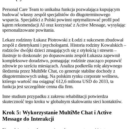
Personal Care Team to unikalna funkcja pozwalająca kupującym
budować własny zespół specjalistów do długoterminowego
wsparcia. Specjaliści z Polski powinni optymalizować profil pod
kątem rekomendacji AI oraz korzystać z Active Message, wysyłając
spersonalizowane powitania.
Lekarz rodzinny Łukasz Piotrowski z Łodzi z sukcesem zbudował
zespół z dietetykami i psychologami. Historia rodziny Kowalskich –
rodziców dwójki dzieci zmagających się z otyłością i stresem –
ilustruje to doskonale: po dopasowaniu zespół Łukasza zapewnił
kompleksowe doradztwo, pomagając rodzinie znacząco poprawić
zdrowie po sześciu miesiącach. Analiza podkreśla rolę aktywnego
śledzenia przez MultiMe Chat, co generuje stabilne dochody z
długoterminowych usług. Na polskim rynku corporate wellness,
którego wartość ma osiągnąć 612,6 miliona USD do 2033, ta
funkcja jest szczególnie cenna dla firm.
Inne studium przypadku z zakresu rehabilitacji potwierdza
skuteczność tego kroku w globalnym skalowaniu sieci kontaktów.
Krok 5: Wykorzystanie MultiMe Chat i Active
Message do Interakcji