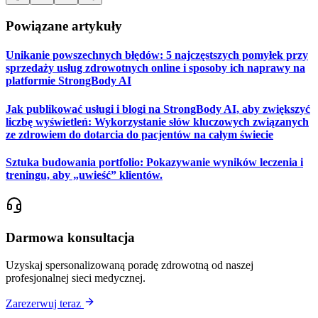
Powiązane artykuły
Unikanie powszechnych błędów: 5 najczęstszych pomyłek przy
sprzedaży usług zdrowotnych online i sposoby ich naprawy na
platformie StrongBody AI
Jak publikować usługi i blogi na StrongBody AI, aby zwiększyć
liczbę wyświetleń: Wykorzystanie słów kluczowych związanych
ze zdrowiem do dotarcia do pacjentów na całym świecie
Sztuka budowania portfolio: Pokazywanie wyników leczenia i
treningu, aby „uwieść” klientów.
Darmowa konsultacja
Uzyskaj spersonalizowaną poradę zdrowotną od naszej
profesjonalnej sieci medycznej.
Zarezerwuj teraz