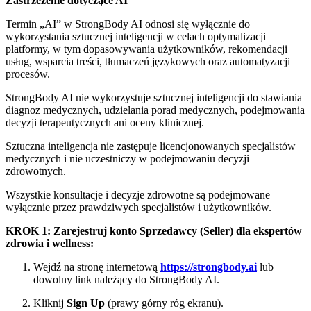
Zastrzeżenie dotyczące AI
Termin „AI” w StrongBody AI odnosi się wyłącznie do
wykorzystania sztucznej inteligencji w celach optymalizacji
platformy, w tym dopasowywania użytkowników, rekomendacji
usług, wsparcia treści, tłumaczeń językowych oraz automatyzacji
procesów.
StrongBody AI nie wykorzystuje sztucznej inteligencji do stawiania
diagnoz medycznych, udzielania porad medycznych, podejmowania
decyzji terapeutycznych ani oceny klinicznej.
Sztuczna inteligencja nie zastępuje licencjonowanych specjalistów
medycznych i nie uczestniczy w podejmowaniu decyzji
zdrowotnych.
Wszystkie konsultacje i decyzje zdrowotne są podejmowane
wyłącznie przez prawdziwych specjalistów i użytkowników.
KROK 1: Zarejestruj konto Sprzedawcy (Seller) dla ekspertów
zdrowia i wellness:
Wejdź na stronę internetową
https://strongbody.ai
lub
dowolny link należący do StrongBody AI.
Kliknij
Sign Up
(prawy górny róg ekranu).