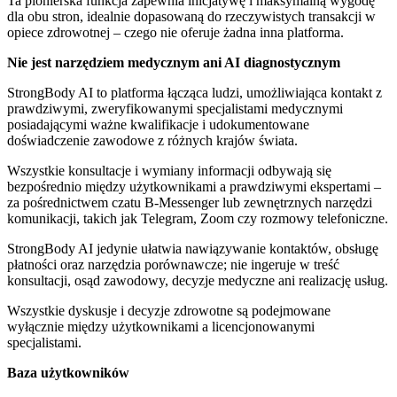
Ta pionierska funkcja zapewnia inicjatywę i maksymalną wygodę
dla obu stron, idealnie dopasowaną do rzeczywistych transakcji w
opiece zdrowotnej – czego nie oferuje żadna inna platforma.
Nie jest narzędziem medycznym ani AI diagnostycznym
StrongBody AI to platforma łącząca ludzi, umożliwiająca kontakt z
prawdziwymi, zweryfikowanymi specjalistami medycznymi
posiadającymi ważne kwalifikacje i udokumentowane
doświadczenie zawodowe z różnych krajów świata.
Wszystkie konsultacje i wymiany informacji odbywają się
bezpośrednio między użytkownikami a prawdziwymi ekspertami –
za pośrednictwem czatu B-Messenger lub zewnętrznych narzędzi
komunikacji, takich jak Telegram, Zoom czy rozmowy telefoniczne.
StrongBody AI jedynie ułatwia nawiązywanie kontaktów, obsługę
płatności oraz narzędzia porównawcze; nie ingeruje w treść
konsultacji, osąd zawodowy, decyzje medyczne ani realizację usług.
Wszystkie dyskusje i decyzje zdrowotne są podejmowane
wyłącznie między użytkownikami a licencjonowanymi
specjalistami.
Baza użytkowników