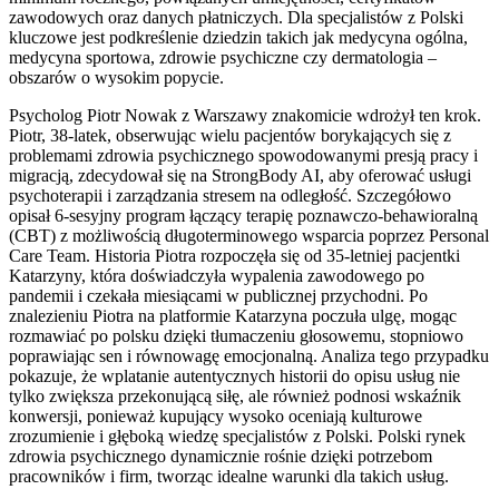
zawodowych oraz danych płatniczych. Dla specjalistów z Polski
kluczowe jest podkreślenie dziedzin takich jak medycyna ogólna,
medycyna sportowa, zdrowie psychiczne czy dermatologia –
obszarów o wysokim popycie.
Psycholog Piotr Nowak z Warszawy znakomicie wdrożył ten krok.
Piotr, 38-latek, obserwując wielu pacjentów borykających się z
problemami zdrowia psychicznego spowodowanymi presją pracy i
migracją, zdecydował się na StrongBody AI, aby oferować usługi
psychoterapii i zarządzania stresem na odległość. Szczegółowo
opisał 6-sesyjny program łączący terapię poznawczo-behawioralną
(CBT) z możliwością długoterminowego wsparcia poprzez Personal
Care Team. Historia Piotra rozpoczęła się od 35-letniej pacjentki
Katarzyny, która doświadczyła wypalenia zawodowego po
pandemii i czekała miesiącami w publicznej przychodni. Po
znalezieniu Piotra na platformie Katarzyna poczuła ulgę, mogąc
rozmawiać po polsku dzięki tłumaczeniu głosowemu, stopniowo
poprawiając sen i równowagę emocjonalną. Analiza tego przypadku
pokazuje, że wplatanie autentycznych historii do opisu usług nie
tylko zwiększa przekonującą siłę, ale również podnosi wskaźnik
konwersji, ponieważ kupujący wysoko oceniają kulturowe
zrozumienie i głęboką wiedzę specjalistów z Polski. Polski rynek
zdrowia psychicznego dynamicznie rośnie dzięki potrzebom
pracowników i firm, tworząc idealne warunki dla takich usług.