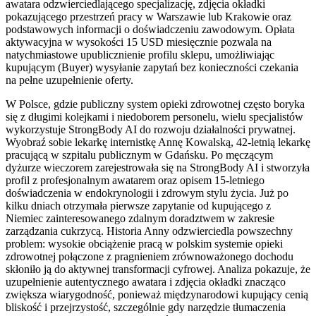
awatara odzwierciedlającego specjalizację, zdjęcia okładki
pokazującego przestrzeń pracy w Warszawie lub Krakowie oraz
podstawowych informacji o doświadczeniu zawodowym. Opłata
aktywacyjna w wysokości 15 USD miesięcznie pozwala na
natychmiastowe upublicznienie profilu sklepu, umożliwiając
kupującym (Buyer) wysyłanie zapytań bez konieczności czekania
na pełne uzupełnienie oferty.
W Polsce, gdzie publiczny system opieki zdrowotnej często boryka
się z długimi kolejkami i niedoborem personelu, wielu specjalistów
wykorzystuje StrongBody AI do rozwoju działalności prywatnej.
Wyobraź sobie lekarkę internistkę Annę Kowalską, 42-letnią lekarkę
pracującą w szpitalu publicznym w Gdańsku. Po męczącym
dyżurze wieczorem zarejestrowała się na StrongBody AI i stworzyła
profil z profesjonalnym awatarem oraz opisem 15-letniego
doświadczenia w endokrynologii i zdrowym stylu życia. Już po
kilku dniach otrzymała pierwsze zapytanie od kupującego z
Niemiec zainteresowanego zdalnym doradztwem w zakresie
zarządzania cukrzycą. Historia Anny odzwierciedla powszechny
problem: wysokie obciążenie pracą w polskim systemie opieki
zdrowotnej połączone z pragnieniem zrównoważonego dochodu
skłoniło ją do aktywnej transformacji cyfrowej. Analiza pokazuje, że
uzupełnienie autentycznego awatara i zdjęcia okładki znacząco
zwiększa wiarygodność, ponieważ międzynarodowi kupujący cenią
bliskość i przejrzystość, szczególnie gdy narzędzie tłumaczenia