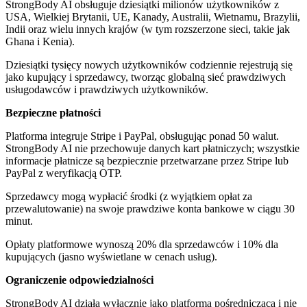
StrongBody AI obsługuje dziesiątki milionów użytkowników z
USA, Wielkiej Brytanii, UE, Kanady, Australii, Wietnamu, Brazylii,
Indii oraz wielu innych krajów (w tym rozszerzone sieci, takie jak
Ghana i Kenia).
Dziesiątki tysięcy nowych użytkowników codziennie rejestrują się
jako kupujący i sprzedawcy, tworząc globalną sieć prawdziwych
usługodawców i prawdziwych użytkowników.
Bezpieczne płatności
Platforma integruje Stripe i PayPal, obsługując ponad 50 walut.
StrongBody AI nie przechowuje danych kart płatniczych; wszystkie
informacje płatnicze są bezpiecznie przetwarzane przez Stripe lub
PayPal z weryfikacją OTP.
Sprzedawcy mogą wypłacić środki (z wyjątkiem opłat za
przewalutowanie) na swoje prawdziwe konta bankowe w ciągu 30
minut.
Opłaty platformowe wynoszą 20% dla sprzedawców i 10% dla
kupujących (jasno wyświetlane w cenach usług).
Ograniczenie odpowiedzialności
StrongBody AI działa wyłącznie jako platforma pośrednicząca i nie