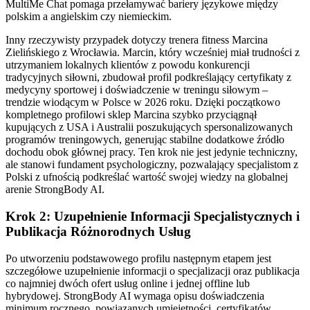
MultiMe Chat pomaga przełamywać bariery językowe między
polskim a angielskim czy niemieckim.
Inny rzeczywisty przypadek dotyczy trenera fitness Marcina
Zielińskiego z Wrocławia. Marcin, który wcześniej miał trudności z
utrzymaniem lokalnych klientów z powodu konkurencji
tradycyjnych siłowni, zbudował profil podkreślający certyfikaty z
medycyny sportowej i doświadczenie w treningu siłowym –
trendzie wiodącym w Polsce w 2026 roku. Dzięki początkowo
kompletnego profilowi sklep Marcina szybko przyciągnął
kupujących z USA i Australii poszukujących spersonalizowanych
programów treningowych, generując stabilne dodatkowe źródło
dochodu obok głównej pracy. Ten krok nie jest jedynie techniczny,
ale stanowi fundament psychologiczny, pozwalający specjalistom z
Polski z ufnością podkreślać wartość swojej wiedzy na globalnej
arenie StrongBody AI.
Krok 2: Uzupełnienie Informacji Specjalistycznych i
Publikacja Różnorodnych Usług
Po utworzeniu podstawowego profilu następnym etapem jest
szczegółowe uzupełnienie informacji o specjalizacji oraz publikacja
co najmniej dwóch ofert usług online i jednej offline lub
hybrydowej. StrongBody AI wymaga opisu doświadczenia
minimum rocznego, powiązanych umiejętności, certyfikatów