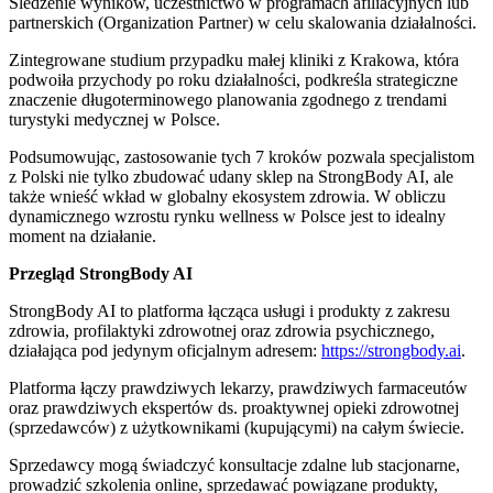
Śledzenie wyników, uczestnictwo w programach afiliacyjnych lub
partnerskich (Organization Partner) w celu skalowania działalności.
Zintegrowane studium przypadku małej kliniki z Krakowa, która
podwoiła przychody po roku działalności, podkreśla strategiczne
znaczenie długoterminowego planowania zgodnego z trendami
turystyki medycznej w Polsce.
Podsumowując, zastosowanie tych 7 kroków pozwala specjalistom
z Polski nie tylko zbudować udany sklep na StrongBody AI, ale
także wnieść wkład w globalny ekosystem zdrowia. W obliczu
dynamicznego wzrostu rynku wellness w Polsce jest to idealny
moment na działanie.
Przegląd StrongBody AI
StrongBody AI to platforma łącząca usługi i produkty z zakresu
zdrowia, profilaktyki zdrowotnej oraz zdrowia psychicznego,
działająca pod jedynym oficjalnym adresem:
https://strongbody.ai
.
Platforma łączy prawdziwych lekarzy, prawdziwych farmaceutów
oraz prawdziwych ekspertów ds. proaktywnej opieki zdrowotnej
(sprzedawców) z użytkownikami (kupującymi) na całym świecie.
Sprzedawcy mogą świadczyć konsultacje zdalne lub stacjonarne,
prowadzić szkolenia online, sprzedawać powiązane produkty,