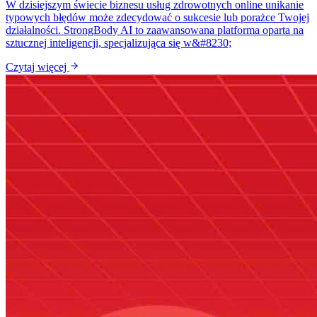
W dzisiejszym świecie biznesu usług zdrowotnych online unikanie
typowych błędów może zdecydować o sukcesie lub porażce Twojej
działalności. StrongBody AI to zaawansowana platforma oparta na
sztucznej inteligencji, specjalizująca się w&#8230;
Czytaj więcej