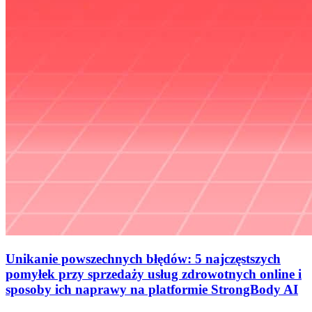
Unikanie powszechnych błędów: 5 najczęstszych
pomyłek przy sprzedaży usług zdrowotnych online i
sposoby ich naprawy na platformie StrongBody AI