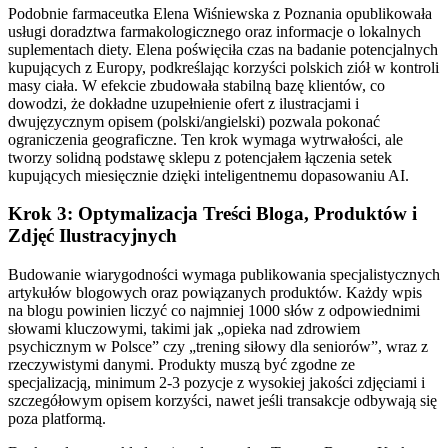
Podobnie farmaceutka Elena Wiśniewska z Poznania opublikowała
usługi doradztwa farmakologicznego oraz informacje o lokalnych
suplementach diety. Elena poświęciła czas na badanie potencjalnych
kupujących z Europy, podkreślając korzyści polskich ziół w kontroli
masy ciała. W efekcie zbudowała stabilną bazę klientów, co
dowodzi, że dokładne uzupełnienie ofert z ilustracjami i
dwujęzycznym opisem (polski/angielski) pozwala pokonać
ograniczenia geograficzne. Ten krok wymaga wytrwałości, ale
tworzy solidną podstawę sklepu z potencjałem łączenia setek
kupujących miesięcznie dzięki inteligentnemu dopasowaniu AI.
Krok 3: Optymalizacja Treści Bloga, Produktów i
Zdjęć Ilustracyjnych
Budowanie wiarygodności wymaga publikowania specjalistycznych
artykułów blogowych oraz powiązanych produktów. Każdy wpis
na blogu powinien liczyć co najmniej 1000 słów z odpowiednimi
słowami kluczowymi, takimi jak „opieka nad zdrowiem
psychicznym w Polsce” czy „trening siłowy dla seniorów”, wraz z
rzeczywistymi danymi. Produkty muszą być zgodne ze
specjalizacją, minimum 2-3 pozycje z wysokiej jakości zdjęciami i
szczegółowym opisem korzyści, nawet jeśli transakcje odbywają się
poza platformą.